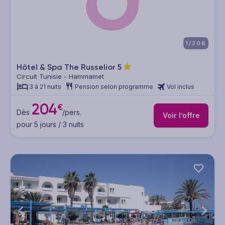
1/206
Hôtel & Spa The Russelior
5
Circuit Tunisie - Hammamet
3 à 21 nuits
Pension selon programme
Vol inclus
204
€
Dès
/pers.
Voir l’offre
pour 5 jours / 3 nuits