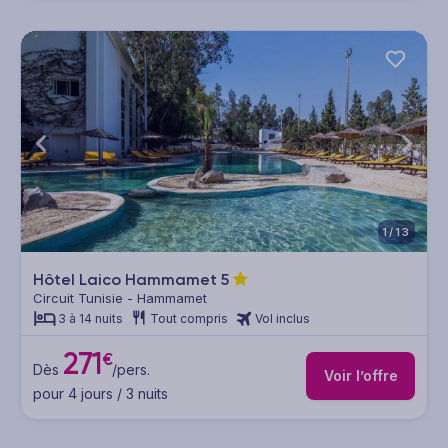
1/13
Hôtel Laico Hammamet
5
Circuit Tunisie - Hammamet
3 à 14 nuits
Tout compris
Vol inclus
271
€
Dès
/pers.
Voir l’offre
pour 4 jours / 3 nuits