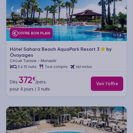
OFFRE BON PLAN
1/14
Hôtel Sahara Beach AquaPark Resort
3
by
Ôvoyages
Circuit Tunisie - Monastir
3 à 10 nuits
Tout compris
Vol inclus
372
€
Dès
/pers.
Voir l’offre
pour 4 jours / 3 nuits