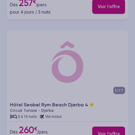
257
€
Dès
/pers.
Voir l’offre
pour 4 jours / 3 nuits
1/77
Hôtel Seabel Rym Beach Djerba
4
Circuit Tunisie - Djerba
3 à 14 nuits
Vol inclus
260
€
Dès
/pers.
Voir l’offre