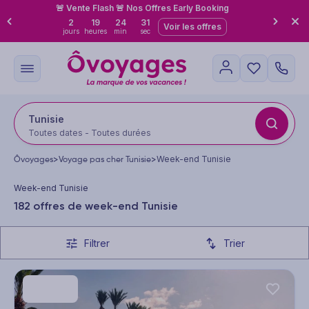
🚨 Vente Flash 🚨 Nos Offres Early Booking
2
19
24
29
Voir les offres
jours
heures
min
sec
Tunisie
Toutes dates - Toutes durées
Ôvoyages
>
Voyage pas cher Tunisie
>
Week-end Tunisie
Week-end Tunisie
182 offres de week-end Tunisie
Filtrer
Trier