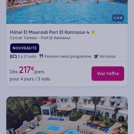
1/49
Hôtel El Mouradi Port El Kantaoui
4
Circuit Tunisie - Port El Kantaoui
NOUVEAUTÉ
3 à 21 nuits
Pension selon programme
Vol inclus
217
€
Dès
/pers.
Voir l’offre
pour 4 jours / 3 nuits