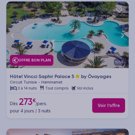
OFFRE BON PLAN
1/15
Hôtel Vincci Saphir Palace
5
by Ôvoyages
Circuit Tunisie - Hammamet
3 à 14 nuits
Tout compris
Vol inclus
273
€
Dès
/pers.
Voir l’offre
pour 4 jours / 3 nuits