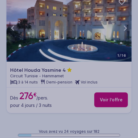
1/16
Hôtel Houda Yasmine
4
Circuit Tunisie - Hammamet
3 à 14 nuits
Demi-pension
Vol inclus
276
€
Dès
/pers.
Voir l’offre
pour 4 jours / 3 nuits
Vous avez vu
24
voyages sur 182