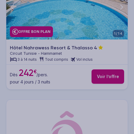
OFFRE BON PLAN
1/14
Hôtel Nahrawess Resort & Thalasso
4
Circuit Tunisie - Hammamet
3 à 14 nuits
Tout compris
Vol inclus
242
€
Dès
/pers.
Voir l’offre
pour 4 jours / 3 nuits