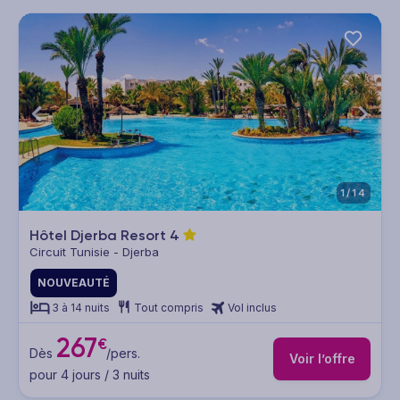
1/14
Hôtel Djerba Resort
4
Circuit Tunisie - Djerba
NOUVEAUTÉ
3 à 14 nuits
Tout compris
Vol inclus
267
€
Dès
/pers.
Voir l’offre
pour 4 jours / 3 nuits