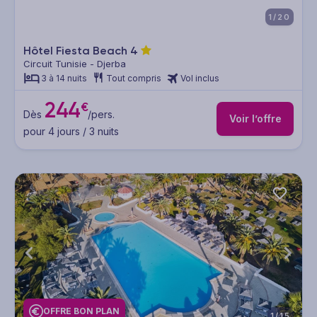
1/20
Hôtel Fiesta Beach
4
Circuit Tunisie - Djerba
3 à 14 nuits
Tout compris
Vol inclus
244
€
Dès
/pers.
Voir l’offre
pour 4 jours / 3 nuits
OFFRE BON PLAN
1/15