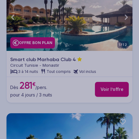
OFFRE BON PLAN
1/12
Smart club Marhaba Club
4
Circuit Tunisie - Monastir
3 à 14 nuits
Tout compris
Vol inclus
281
€
Dès
/pers.
Voir l’offre
pour 4 jours / 3 nuits