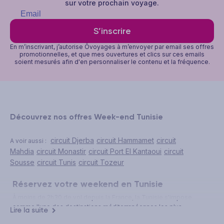
sur votre prochain voyage.
S’inscrire
En m’inscrivant, j’autorise Ôvoyages à m’envoyer par email ses offres
promotionnelles, et que mes ouvertures et clics sur ces emails
soient mesurés afin d'en personnaliser le contenu et la fréquence.
Découvrez nos offres Week-end Tunisie
circuit Djerba
circuit Hammamet
circuit
A voir aussi :
Mahdia
circuit Monastir
circuit Port El Kantaoui
circuit
Sousse
circuit Tunis
circuit Tozeur
Réservez votre weekend en Tunisie
À moins de 2h30 de vol depuis la France, la Tunisie s'impose
comme l'une des destinations méditerranéennes les plus
Lire la suite
séduisantes pour un court séjour. Mer cristalline, médinas chargées