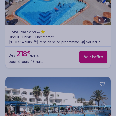
1/10
Hôtel Menara
4
Circuit Tunisie - Hammamet
3 à 14 nuits
Pension selon programme
Vol inclus
218
€
Dès
/pers.
Voir l’offre
pour 4 jours / 3 nuits