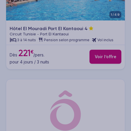
1/49
Hôtel El Mouradi Port El Kantaoui
4
Circuit Tunisie - Port El Kantaoui
3 à 14 nuits
Pension selon programme
Vol inclus
221
€
Dès
/pers.
Voir l’offre
pour 4 jours / 3 nuits