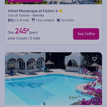
Hôtel Monarque el Fatimi
4
Circuit Tunisie - Mahdia
3 à 14 nuits
Tout compris
Vol inclus
245
€
Dès
/pers.
Voir l’offre
pour 4 jours / 3 nuits
1/11