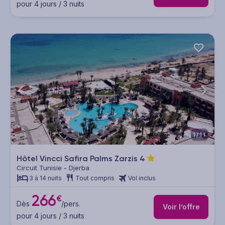
pour 4 jours / 3 nuits
1/11
Hôtel Vincci Safira Palms Zarzis
4
Circuit Tunisie - Djerba
3 à 14 nuits
Tout compris
Vol inclus
266
€
Dès
/pers.
Voir l’offre
pour 4 jours / 3 nuits