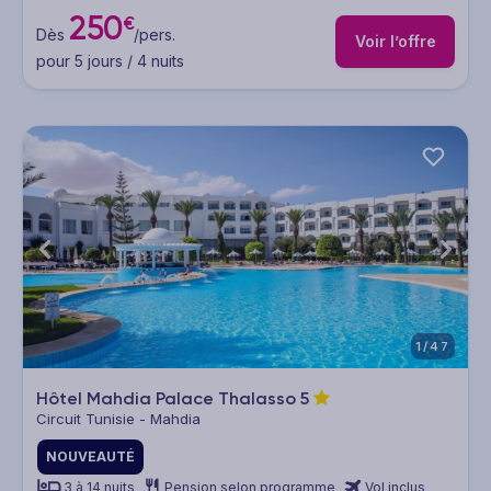
250
€
Dès
/pers.
Voir l’offre
pour 5 jours / 4 nuits
1/47
Hôtel Mahdia Palace Thalasso
5
Circuit Tunisie - Mahdia
NOUVEAUTÉ
3 à 14 nuits
Pension selon programme
Vol inclus