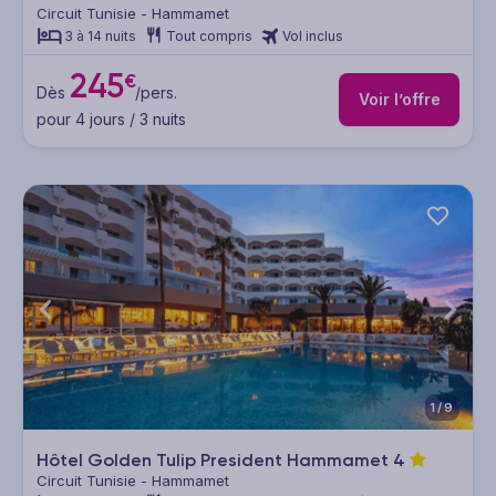
Circuit Tunisie - Hammamet
3 à 14 nuits
Tout compris
Vol inclus
245
€
Dès
/pers.
Voir l’offre
pour 4 jours / 3 nuits
1/9
Hôtel Golden Tulip President Hammamet
4
Circuit Tunisie - Hammamet