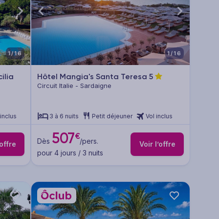
1/16
1/16
ilia
Hôtel Mangia's Santa Teresa
5
Circuit Italie - Sardaigne
 inclus
3 à 6 nuits
Petit déjeuner
Vol inclus
507
€
Dès
/pers.
’offre
Voir l’offre
pour 4 jours / 3 nuits