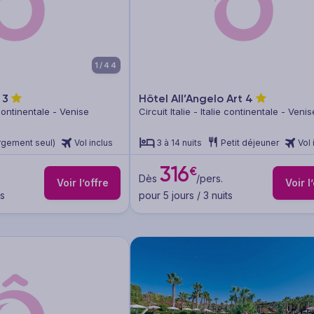
1/44
o
3
Hôtel All’Angelo Art
4
e continentale - Venise
Circuit Italie - Italie continentale - Venis
rgement seul)
Vol inclus
3 à 14 nuits
Petit déjeuner
Vol 
316
€
.
Dès
/pers.
Voir l’offre
Voir l
ts
pour 5 jours / 3 nuits