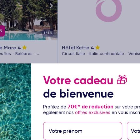
AN
1/13
te Mare
4
Hôtel Kette
4
s îles - Baléares -
Circuit Italie - Italie continentale - Venis
out compris
Vol inclus
3 à 14 nuits
Petit déjeuner
Vol 
Votre cadeau
🎁
247
€
Dès
/pers.
Voir l’offre
Voir l
de bienvenue
ts
pour 5 jours / 3 nuits
70€* de réduction
Profitez de
sur votre p
également nos
offres exclusives
en vous inscri
Vot