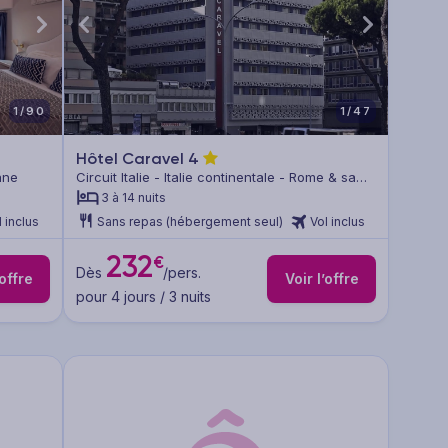
1/90
1/47
Hôtel Caravel
4
cane
Circuit Italie - Italie continentale - Rome & sa
région
3 à 14 nuits
l inclus
Sans repas (hébergement seul)
Vol inclus
232
€
Dès
/pers.
’offre
Voir l’offre
pour 4 jours / 3 nuits