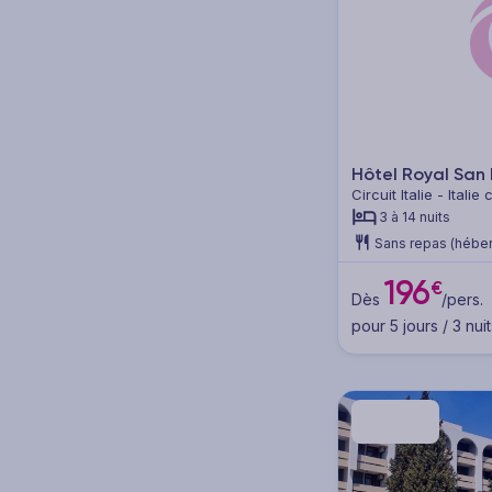
Type de voyage
Séjours (96)
Hôtels (88)
Hôtel Royal San
Circuit Italie - Itali
Clubs (13)
3 à 14 nuits
Sans repas (hébe
Circuits (23)
196
€
Dès
/pers.
Circuits en groupe (7)
pour 5 jours / 3 nuit
Autotours (16)
Thématique
Mer - Plage (102)