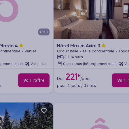
1/23
 Marco
4
Hôtel Maxim Axial
3
e continentale - Venise
Circuit Italie - Italie continentale - Tos
3 à 14 nuits
rgement seul)
Vol inclus
Sans repas (hébergement seul)
Vo
221
€
Dès
/pers.
Voir l’offre
Voir l
s
pour 4 jours / 3 nuits