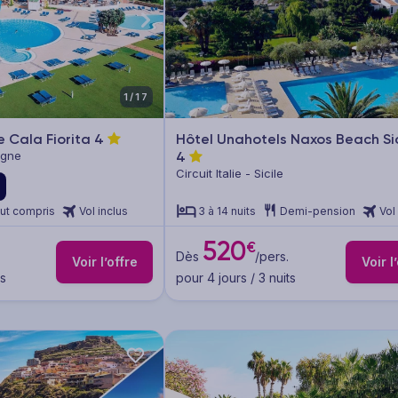
1/17
e Cala Fiorita
4
Hôtel Unahotels Naxos Beach Sic
aigne
4
Circuit Italie - Sicile
ut compris
Vol inclus
3 à 14 nuits
Demi-pension
Vol
520
€
Dès
/pers.
Voir l’offre
Voir l
ts
pour 4 jours / 3 nuits