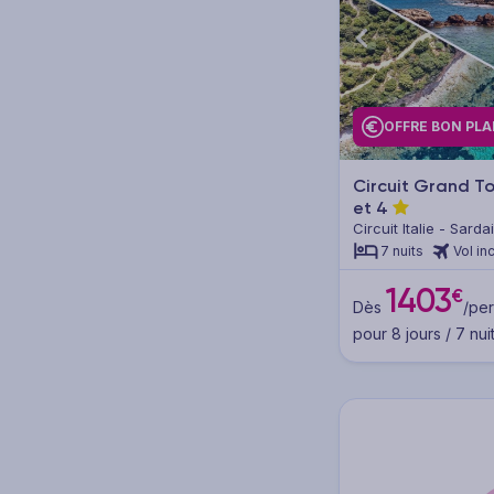
Pension complète (9)
Demi-pension (5)
Petit déjeuner (54)
OFFRE BON PL
Sans repas (hébergement
seul) (9)
Circuit Grand T
et
4
Pension selon programme (2)
Circuit Italie - Sard
7 nuits
Vol in
1403
€
Catégorie
Dès
/per
pour 8 jours / 7 nui
5* (20)
4* (92)
3* (17)
Autre (2)