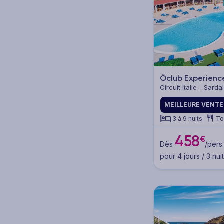
Destination
Italie (119)
Sardaigne (37)
Ôclub Experienc
Circuit Italie - Sard
Sicile (38)
MEILLEURE VENTE
Italie continentale (35)
3 à 9 nuits
To
458
€
Dès
/pers.
Voir plus
pour 4 jours / 3 nui
Pension
Tout compris (37)