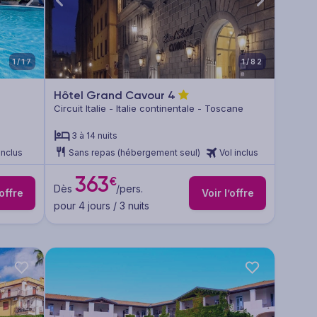
1/17
1/82
Hôtel Grand Cavour
4
Circuit Italie - Italie continentale - Toscane
3 à 14 nuits
inclus
Sans repas (hébergement seul)
Vol inclus
363
€
Dès
/pers.
’offre
Voir l’offre
pour 4 jours / 3 nuits