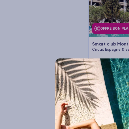
City Trips (17)
Famille (62)
OFFRE BON PL
Îles (74)
Smart club Mon
Voir plus
Circuit Espagne & se
Majorque
3 à 14 nuits
T
Points forts
235
€
Dès
/pers.
Plage en accès direct (43)
pour 4 jours / 3 nui
Piscine (83)
Animateur(s) francophone(s)
(11)
Club enfants (54)