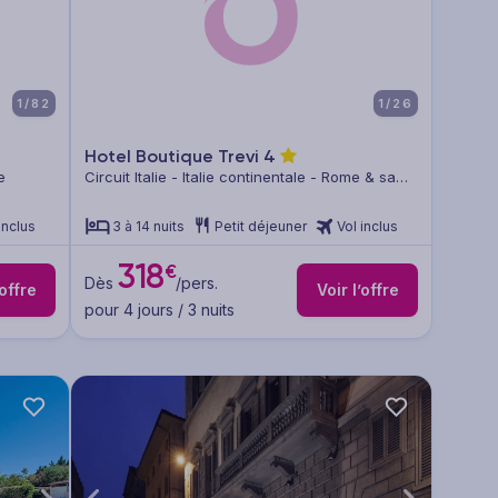
1/82
1/26
Hotel Boutique Trevi
4
e
Circuit Italie - Italie continentale - Rome & sa
région
inclus
3 à 14 nuits
Petit déjeuner
Vol inclus
318
€
Dès
/pers.
’offre
Voir l’offre
pour 4 jours / 3 nuits