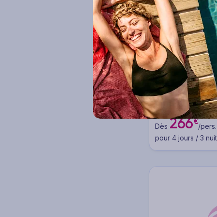
Voir plus
Nos marques Ô
Hôtel Pace Helv
Ôclub (9)
Circuit Italie - Ital
région
Ôclub Experience (9)
3 à 14 nuits
P
Smart club (3)
266
€
Dès
/pers.
By Ôvoyages (9)
pour 4 jours / 3 nui