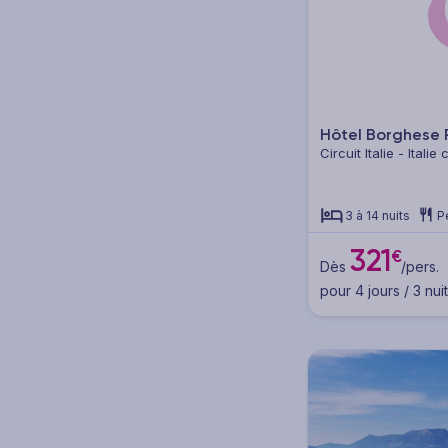
Hôtel Borghese 
Circuit Italie - Ital
3 à 14 nuits
P
321
€
Dès
/pers.
pour 4 jours / 3 nui