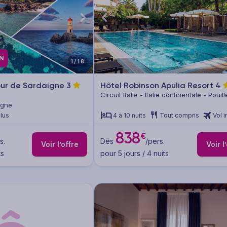
AN
1/18
our de Sardaigne
3
Hôtel Robinson Apulia Resort
4
Circuit Italie - Italie continentale - Pouill
aigne
clus
4 à 10 nuits
Tout compris
Vol i
838
€
s.
Dès
/pers.
Voir l’offre
Voir l
ts
pour 5 jours / 4 nuits