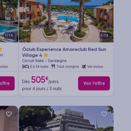
1/15
1/13
Ôclub Experience Amareclub Red Sun
es
Village
4
Circuit Italie - Sardaigne
nclus
3 à 14 nuits
Tout compris
Vol inclus
505
€
Dès
/pers.
’offre
Voir l’offre
pour 4 jours / 3 nuits