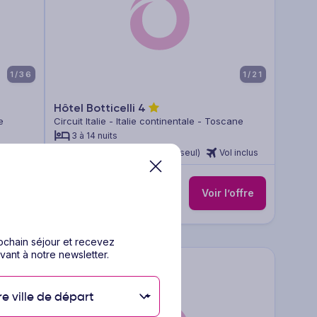
1/36
1/21
Hôtel Botticelli
4
e
Circuit Italie - Italie continentale - Toscane
3 à 14 nuits
inclus
Sans repas (hébergement seul)
Vol inclus
269
€
Dès
/pers.
’offre
Voir l’offre
pour 4 jours / 3 nuits
rochain séjour et recevez
vant à notre newsletter.
re ville de départ