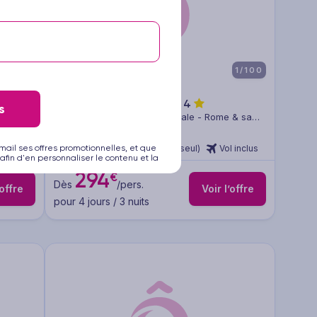
1/107
1/100
Hôtel Palladium Palace
4
s
Circuit Italie - Italie continentale - Rome & sa
région
amme
3 à 14 nuits
mail ses offres promotionnelles, et que
Sans repas (hébergement seul)
Vol inclus
afin d'en personnaliser le contenu et la
294
€
Dès
/pers.
’offre
Voir l’offre
pour 4 jours / 3 nuits