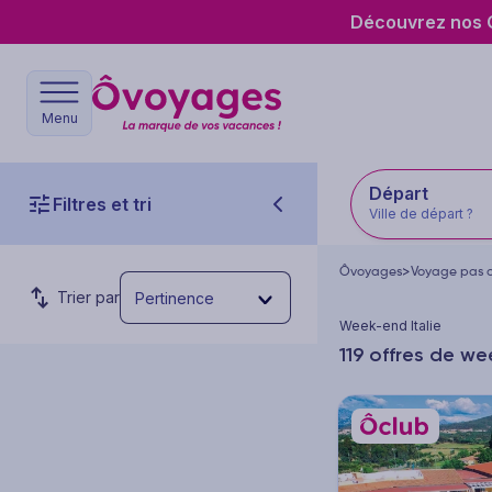
Découvrez nos O
Menu
Départ
Filtres et tri
Ville de départ ?
Ôvoyages
>
Voyage pas c
Trier par
Pertinence
Week-end Italie
119 offres de we
Budget par personne
Prix min.
Prix max.