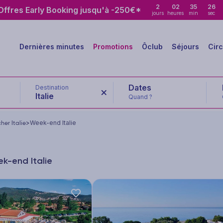
2
02
35
25
ffres Early Booking jusqu'à -250€*
jours
heures
min
sec
Dernières minutes
Promotions
Ôclub
Séjours
Circ
Destination
Italie
Quand ?
her Italie
>
Week-end Italie
ek-end Italie