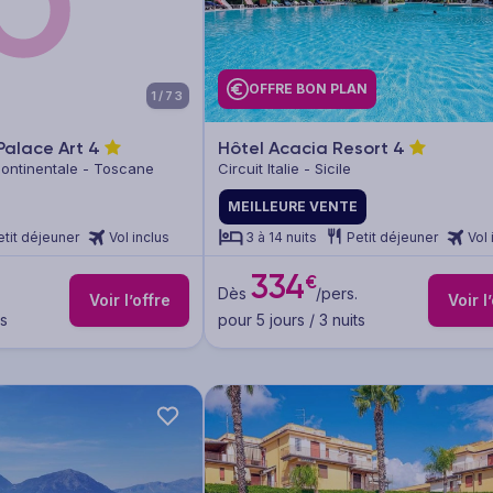
OFFRE BON PLAN
1/73
Palace Art
4
Hôtel Acacia Resort
4
ie continentale - Toscane
Circuit Italie - Sicile
MEILLEURE VENTE
etit déjeuner
Vol inclus
3 à 14 nuits
Petit déjeuner
Vol 
334
€
Dès
/pers.
Voir l’offre
Voir l
ts
pour 5 jours / 3 nuits