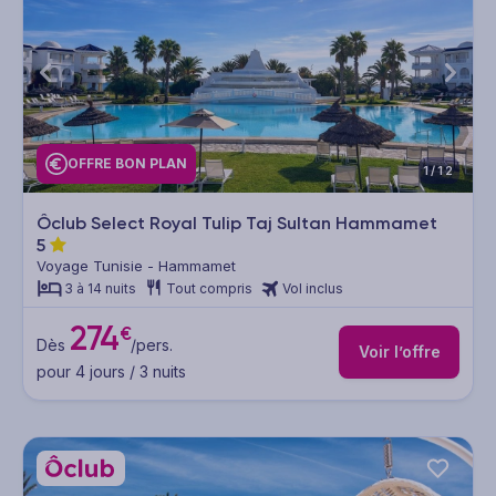
OFFRE BON PLAN
1/12
Ôclub Select Royal Tulip Taj Sultan Hammamet
5
Voyage Tunisie - Hammamet
3 à 14 nuits
Tout compris
Vol inclus
274
€
Dès
/pers.
Voir l’offre
pour 4 jours / 3 nuits