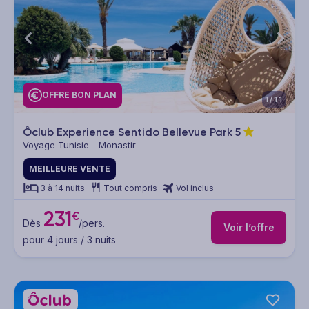
OFFRE BON PLAN
1/11
Ôclub Experience Sentido Bellevue Park
5
Voyage Tunisie - Monastir
MEILLEURE VENTE
3 à 14 nuits
Tout compris
Vol inclus
231
€
Dès
/pers.
Voir l’offre
pour 4 jours / 3 nuits