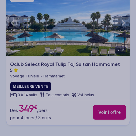
1/12
Ôclub Select Royal Tulip Taj Sultan Hammamet
5
Voyage Tunisie - Hammamet
MEILLEURE VENTE
3 à 14 nuits
Tout compris
Vol inclus
349
€
Dès
/pers.
Voir l’offre
pour 4 jours / 3 nuits