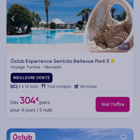
1/10
Ôclub Experience Sentido Bellevue Park
5
Voyage Tunisie - Monastir
MEILLEURE VENTE
3 à 14 nuits
Tout compris
Vol inclus
304
€
Dès
/pers.
Voir l’offre
pour 4 jours / 3 nuits