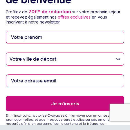
70€* de réduction
Profitez de
sur votre prochain séjour
et recevez également nos
offres exclusives
en vous
inscrivant à notre newsletter.
Paiement sécurisé
Paiement en 3 ou 4
fois par carte
Votre ville de départ
bancaire avec
notre partenaire
Floa
Les partenaires Ôvoyages
Je m'inscris
En m’inscrivant, j’autorise Ôvoyages à m’envoyer par email ses offres
promotionnelles, et que mes ouvertures et clics sur ces emails soient
mesurés afin d'en personnaliser le contenu et la fréquence.