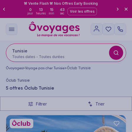
🚨 Vente Flash 🚨 Nos Offres Early Booking
0
13
15
42
Voir les offres
jour
heures
min
sec
Tunisie
Toutes dates - Toutes durées
Ôvoyages
>
Voyage pas cher Tunisie
>
Ôclub Tunisie
Ôclub Tunisie
5 offres Ôclub Tunisie
Filtrer
Trier