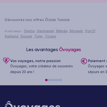
Découvrez nos offres Ôclub Tunisie
Djerba
Hammamet
Mahdia
Monastir
Port El
A voir aussi :
Kantaoui
Sousse
Tunis
Tozeur
Les avantages
Ôvoyages
Vos voyages, notre passion
Paiement e
Ôvoyages, votre créateur de souvenirs
Ôvoyages v
depuis 20 ans !
séjours en 3