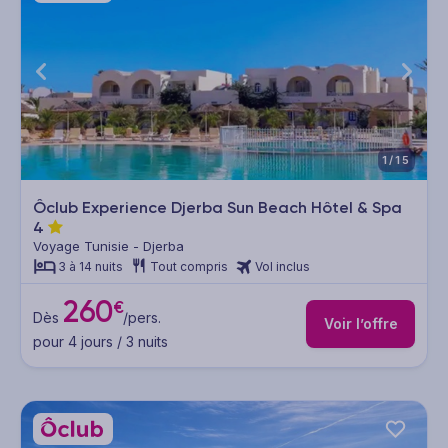
1/15
Ôclub Experience Djerba Sun Beach Hôtel & Spa
4
Voyage Tunisie - Djerba
3 à 14 nuits
Tout compris
Vol inclus
260
€
Dès
/pers.
Voir l’offre
pour 4 jours / 3 nuits