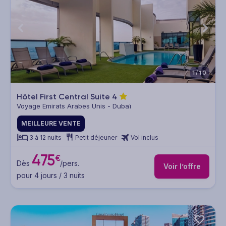
1/10
Hôtel First Central Suite
4
Voyage Emirats Arabes Unis - Dubaï
MEILLEURE VENTE
3 à 12 nuits
Petit déjeuner
Vol inclus
475
€
Dès
/pers.
Voir l’offre
pour 4 jours / 3 nuits