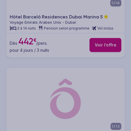
1/16
Hôtel Barceló Residences Dubai Marina
5
Voyage Emirats Arabes Unis - Dubaï
3 à 14 nuits
Pension selon programme
Vol inclus
442
€
Dès
/pers.
Voir l’offre
pour 4 jours / 3 nuits
1/12