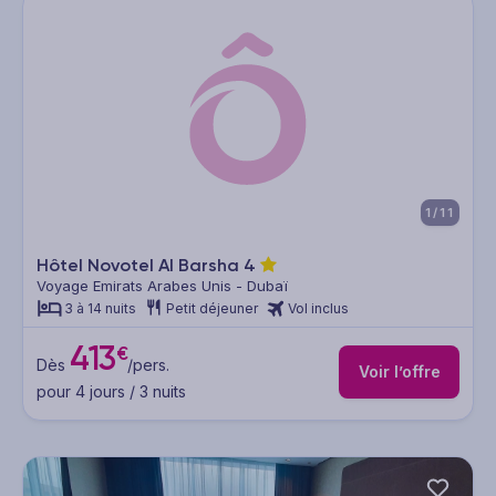
1/11
Hôtel Novotel Al Barsha
4
Voyage Emirats Arabes Unis - Dubaï
3 à 14 nuits
Petit déjeuner
Vol inclus
413
€
Dès
/pers.
Voir l’offre
pour 4 jours / 3 nuits