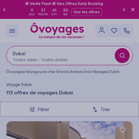
🚨 Vente Flash 🚨 Nos Offres Early Booking
0
21
41
18
Voir les offres
jour
heures
min
sec
Dubaï
Toutes dates - Toutes durées
Ôvoyages
>
Voyage pas cher Emirats Arabes Unis
>
Voyages Dubaï
Voyage Dubaï
113 offres de voyages Dubaï
Filtrer
Trier