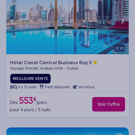
1/11
Hôtel Canal Central Business Bay
5
Voyage Emirats Arabes Unis - Dubaï
MEILLEURE VENTE
3 à 12 nuits
Petit déjeuner
Vol inclus
553
€
Dès
/pers.
Voir l’offre
pour 4 jours / 3 nuits