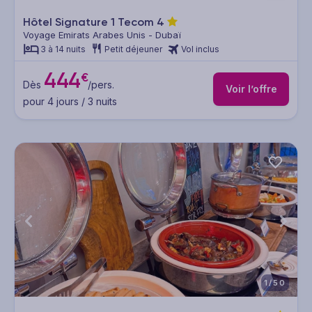
Hôtel Signature 1 Tecom
4
Voyage Emirats Arabes Unis - Dubaï
3 à 14 nuits
Petit déjeuner
Vol inclus
444
€
Dès
/pers.
Voir l’offre
pour 4 jours / 3 nuits
1/50