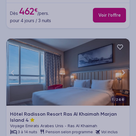
462
€
Dès
/pers.
Voir l’offre
pour 4 jours / 3 nuits
1/266
Hôtel Radisson Resort Ras Al Khaimah Marjan
Island
4
Voyage Emirats Arabes Unis - Ras Al Khaimah
3 à 14 nuits
Pension selon programme
Vol inclus