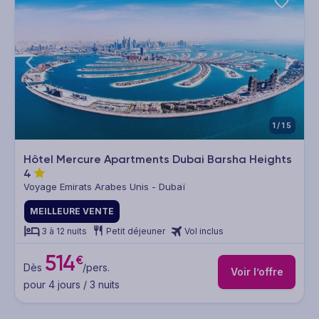
1/15
Hôtel Mercure Apartments Dubai Barsha Heights
4
Voyage Emirats Arabes Unis - Dubaï
MEILLEURE VENTE
3 à 12 nuits
Petit déjeuner
Vol inclus
514
€
Dès
/pers.
Voir l’offre
pour 4 jours / 3 nuits