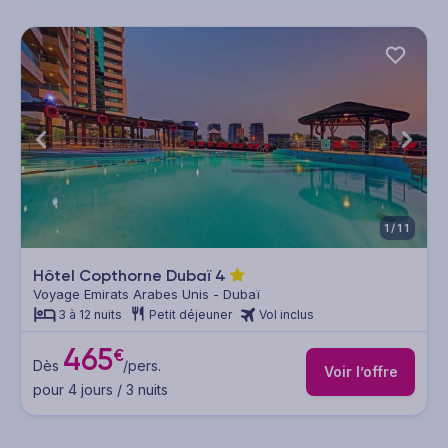
1/11
Hôtel Copthorne Dubaï
4
Voyage Emirats Arabes Unis - Dubaï
3 à 12 nuits
Petit déjeuner
Vol inclus
465
€
Dès
/pers.
Voir l’offre
pour 4 jours / 3 nuits