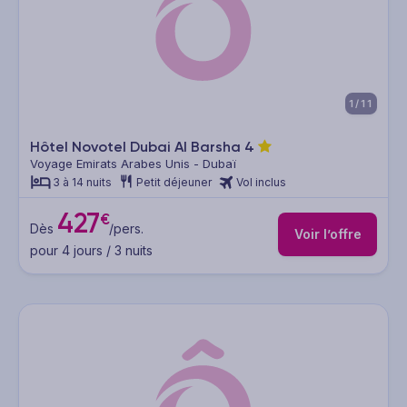
1/11
Hôtel Novotel Dubai Al Barsha
4
Voyage Emirats Arabes Unis - Dubaï
3 à 14 nuits
Petit déjeuner
Vol inclus
427
€
Dès
/pers.
Voir l’offre
pour 4 jours / 3 nuits