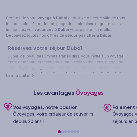
Profitez de votre
voyage à Dubaï
et du luxe de cette ville de tous
les possibles. Entre désert, plage de sable blanc et gratte-ciels
immenses, vos
vacances à Dubaï
vous paraitront irréelles.
Découvrez toutes nos offres de
séjour pas cher à Dubaï
.
Réservez votre séjour Dubaï
Dubaï, ce joyau des Émirats arabes unis, vous invite à un voyage
entre démesure et traditions. Gratte-ciels vertigineux, plages de
sable fin, shopping de luxe et désert envoûtant... Laissez-vous
séduire par cette destination où le futurisme côtoie l'authenticité
Lire la suite
orientale, pour des vacances inoubliables sous le soleil du Moyen-
Orient.
Les avantages
Ôvoyages
Dubaï : entre modernité futuriste et traditions
ancestrales
Vos voyages, notre passion
Paiement e
Destination phare du Moyen-Orient, Dubaï incarne à la perfection la
Ôvoyages, votre créateur de souvenirs
Ôvoyages v
rencontre entre un passé préservé et un futur déjà présent. Cette
depuis 20 ans !
séjours en 3
métropole des superlatifs, située sur les rives du golfe Persique,
s'est métamorphosée en à peine quelques décennies, passant
d'un modeste village de pêcheurs à une ville ultramoderne qui