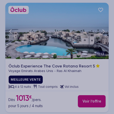
1/13
Ôclub Experience The Cove Rotana Resort
5
Voyage Emirats Arabes Unis - Ras Al Khaimah
MEILLEURE VENTE
4 à 12 nuits
Tout compris
Vol inclus
1013
€
Dès
/pers.
Voir l’offre
pour 5 jours / 4 nuits