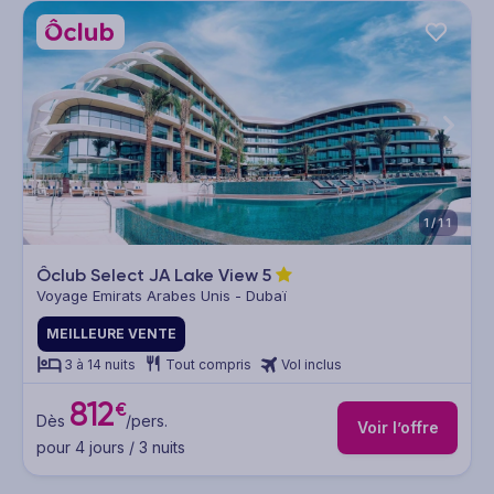
1/11
Ôclub Select JA Lake View
5
Voyage Emirats Arabes Unis - Dubaï
MEILLEURE VENTE
3 à 14 nuits
Tout compris
Vol inclus
812
€
Dès
/pers.
Voir l’offre
pour 4 jours / 3 nuits