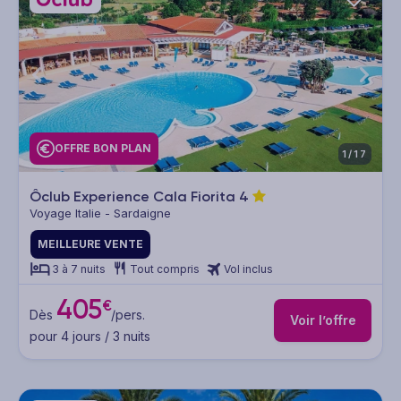
OFFRE BON PLAN
1/17
Ôclub Experience Cala Fiorita
4
Voyage Italie - Sardaigne
MEILLEURE VENTE
3 à 7 nuits
Tout compris
Vol inclus
405
€
Dès
/pers.
Voir l’offre
pour 4 jours / 3 nuits