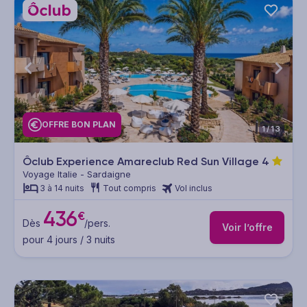
OFFRE BON PLAN
1/13
Ôclub Experience Amareclub Red Sun Village
4
Voyage Italie - Sardaigne
3 à 14 nuits
Tout compris
Vol inclus
436
€
Dès
/pers.
Voir l’offre
pour 4 jours / 3 nuits