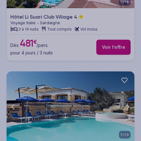
1/15
Hôtel Li Suari Club Village
4
Voyage Italie - Sardaigne
3 à 14 nuits
Tout compris
Vol inclus
481
€
Dès
/pers.
Voir l’offre
pour 4 jours / 3 nuits
1/13