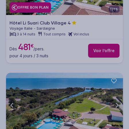
OFFRE BON PLAN
1/15
Hôtel Li Suari Club Village
4
Voyage Italie - Sardaigne
3 à 14 nuits
Tout compris
Vol inclus
481
€
Dès
/pers.
Voir l’offre
pour 4 jours / 3 nuits