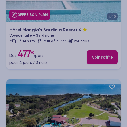
OFFRE BON PLAN
1/13
Hôtel Mangia's Sardinia Resort
4
Voyage Italie - Sardaigne
3 à 14 nuits
Petit déjeuner
Vol inclus
477
€
Dès
/pers.
Voir l’offre
pour 4 jours / 3 nuits