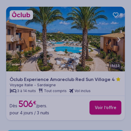
1/13
Ôclub Experience Amareclub Red Sun Village
4
Voyage Italie - Sardaigne
3 à 14 nuits
Tout compris
Vol inclus
506
€
Dès
/pers.
Voir l’offre
pour 4 jours / 3 nuits