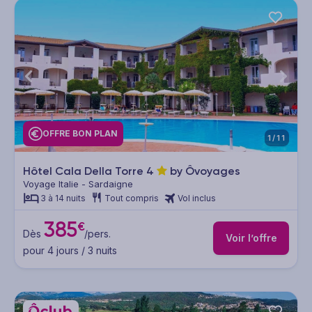
OFFRE BON PLAN
1/11
Hôtel Cala Della Torre
4
by Ôvoyages
Voyage Italie - Sardaigne
3 à 14 nuits
Tout compris
Vol inclus
385
€
Dès
/pers.
Voir l’offre
pour 4 jours / 3 nuits