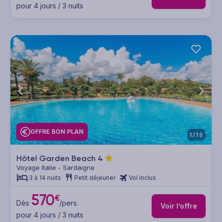
pour 4 jours / 3 nuits
OFFRE BON PLAN
1/15
Hôtel Garden Beach
4
Voyage Italie - Sardaigne
3 à 14 nuits
Petit déjeuner
Vol inclus
570
€
Dès
/pers.
Voir l’offre
pour 4 jours / 3 nuits