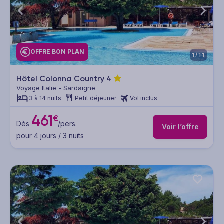
OFFRE BON PLAN
1/11
Hôtel Colonna Country
4
Voyage Italie - Sardaigne
3 à 14 nuits
Petit déjeuner
Vol inclus
461
€
Dès
/pers.
Voir l’offre
pour 4 jours / 3 nuits