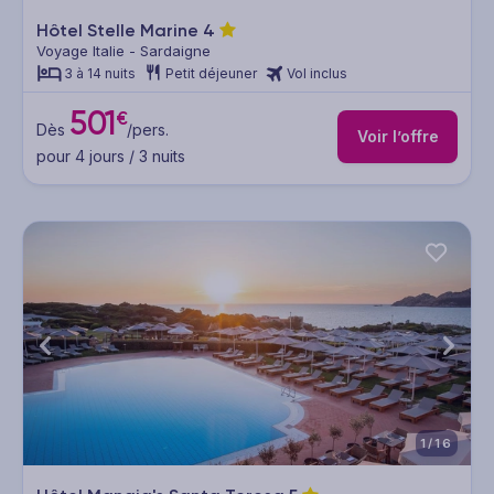
Hôtel Stelle Marine
4
Voyage Italie - Sardaigne
3 à 14 nuits
Petit déjeuner
Vol inclus
501
€
Dès
/pers.
Voir l’offre
pour 4 jours / 3 nuits
1/16