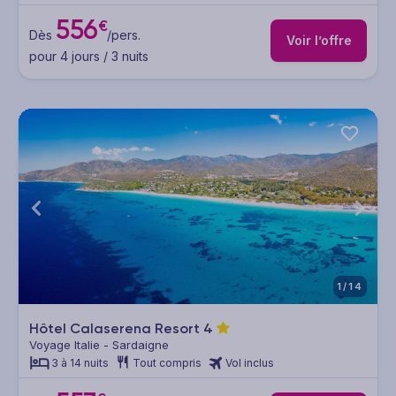
556
€
Dès
/pers.
Voir l’offre
pour 4 jours / 3 nuits
1/14
Hôtel Calaserena Resort
4
Voyage Italie - Sardaigne
3 à 14 nuits
Tout compris
Vol inclus