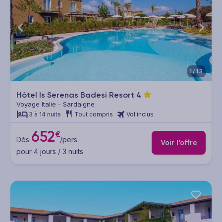
1/13
Hôtel Is Serenas Badesi Resort
4
Voyage Italie - Sardaigne
3 à 14 nuits
Tout compris
Vol inclus
652
€
Dès
/pers.
Voir l’offre
pour 4 jours / 3 nuits