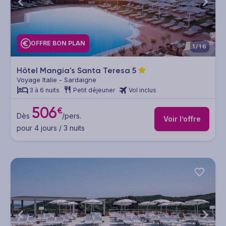
OFFRE BON PLAN
1/16
Hôtel Mangia's Santa Teresa
5
Voyage Italie - Sardaigne
3 à 6 nuits
Petit déjeuner
Vol inclus
506
€
Dès
/pers.
Voir l’offre
pour 4 jours / 3 nuits