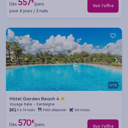
557
€
Dès
/pers.
Voir l’offre
pour 4 jours / 3 nuits
1/15
Hôtel Garden Beach
4
Voyage Italie - Sardaigne
3 à 14 nuits
Petit déjeuner
Vol inclus
570
€
Dès
/pers.
Voir l’offre