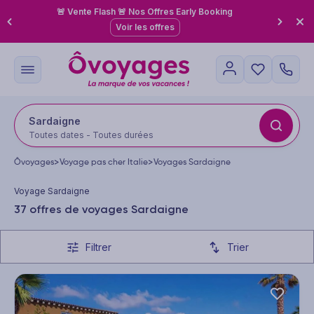
🚨 Vente Flash 🚨 Nos Offres Early Booking
Voir les offres
Sardaigne
Toutes dates - Toutes durées
Ôvoyages
>
Voyage pas cher Italie
>
Voyages Sardaigne
Voyage Sardaigne
37 offres de voyages Sardaigne
Filtrer
Trier