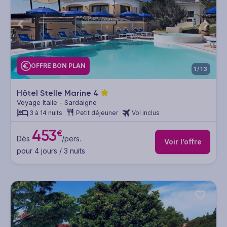
OFFRE BON PLAN
1/13
Hôtel Stelle Marine
4
Voyage Italie - Sardaigne
3 à 14 nuits
Petit déjeuner
Vol inclus
453
€
Dès
/pers.
Voir l’offre
pour 4 jours / 3 nuits