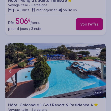
Hôtel Mangia's Santa Teresa
5
Voyage Italie - Sardaigne
3 à 6 nuits
Petit déjeuner
Vol inclus
506
€
Dès
/pers.
Voir l’offre
pour 4 jours / 3 nuits
1/11
Hôtel Colonna du Golf Resort & Residence
4
Voyage Italie - Sardaigne