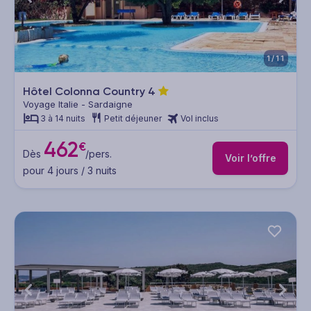
1/11
Hôtel Colonna Country
4
Voyage Italie - Sardaigne
3 à 14 nuits
Petit déjeuner
Vol inclus
462
€
Dès
/pers.
Voir l’offre
pour 4 jours / 3 nuits