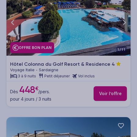
OFFRE BON PLAN
1/11
Hôtel Colonna du Golf Resort & Residence
4
Voyage Italie - Sardaigne
3 à 9 nuits
Petit déjeuner
Vol inclus
448
€
Dès
/pers.
Voir l’offre
pour 4 jours / 3 nuits