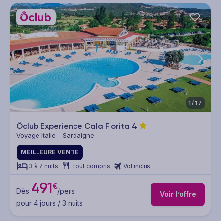
1/17
Ôclub Experience Cala Fiorita
4
Voyage Italie - Sardaigne
MEILLEURE VENTE
3 à 7 nuits
Tout compris
Vol inclus
491
€
Dès
/pers.
Voir l’offre
pour 4 jours / 3 nuits