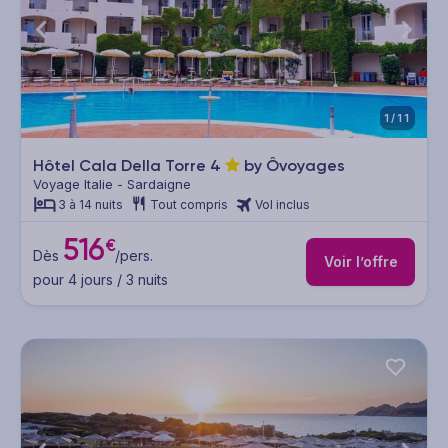
1/11
Hôtel Cala Della Torre
4
by Ôvoyages
Voyage Italie - Sardaigne
3 à 14 nuits
Tout compris
Vol inclus
516
€
Dès
/pers.
Voir l’offre
pour 4 jours / 3 nuits