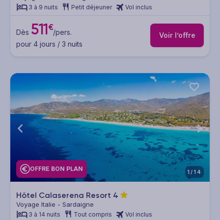
3 à 9 nuits
Petit déjeuner
Vol inclus
511
€
Dès
/pers.
Voir l’offre
pour 4 jours / 3 nuits
OFFRE BON PLAN
1/14
Hôtel Calaserena Resort
4
Voyage Italie - Sardaigne
3 à 14 nuits
Tout compris
Vol inclus