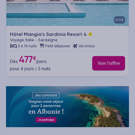
1/13
Hôtel Mangia's Sardinia Resort
4
Voyage Italie - Sardaigne
3 à 14 nuits
Petit déjeuner
Vol inclus
477
€
Dès
/pers.
Voir l’offre
pour 4 jours / 3 nuits