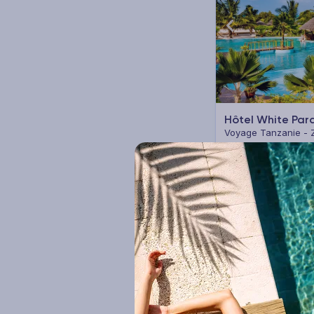
Haut de gamme (6)
Voir plus
Points forts
Hôtel White Par
Plage en accès direct (81)
Voyage Tanzanie - 
Piscine (108)
Animateur(s) francophone(s)
5 à 14 nuits
Pe
(21)
969
€
Dès
/pers.
Club enfants (22)
pour 7 jours / 5 nui
Voir plus