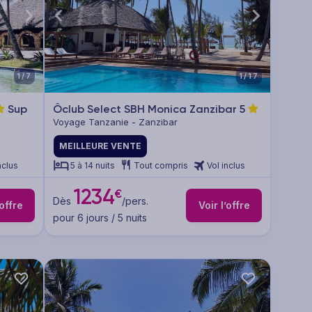
1/7
1/17
Sup
Ôclub Select SBH Monica Zanzibar
5
Voyage Tanzanie - Zanzibar
MEILLEURE VENTE
nclus
5 à 14 nuits
Tout compris
Vol inclus
1234
€
Dès
/pers.
’offre
Voir l’offre
pour 6 jours / 5 nuits