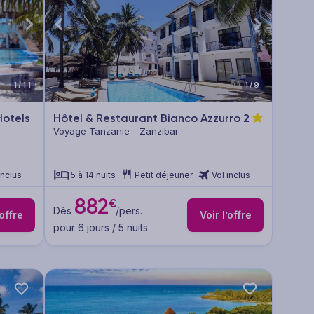
1/11
1/9
otels
Hôtel & Restaurant Bianco Azzurro
2
Voyage Tanzanie - Zanzibar
inclus
5 à 14 nuits
Petit déjeuner
Vol inclus
882
€
Dès
/pers.
’offre
Voir l’offre
pour 6 jours / 5 nuits