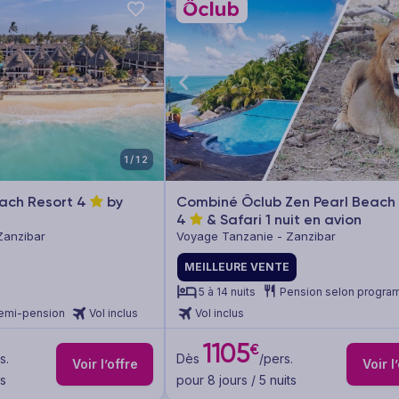
1/12
each Resort
4
by
Combiné Ôclub Zen Pearl Beach
4
& Safari 1 nuit en avion
Zanzibar
Voyage Tanzanie - Zanzibar
MEILLEURE VENTE
5 à 14 nuits
Pension selon progr
emi-pension
Vol inclus
Vol inclus
1105
€
s.
Dès
/pers.
Voir l’offre
Voir l
ts
pour 8 jours / 5 nuits