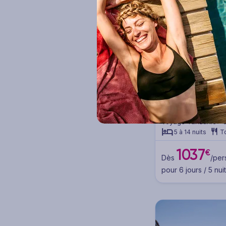
Nos marques Ô
Ôclub (21)
Ôclub Experience (8)
Ôclub Select (5)
OFFRE BON PL
Ôclub Zen (8)
Ôclub Experienc
Resort & Spa
4
Smart club (4)
Voyage Tanzanie - 
5 à 14 nuits
T
By Ôvoyages (1)
1037
€
Dès
/per
pour 6 jours / 5 nui