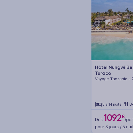
Hôtel Nungwi B
Turaco
Voyage Tanzanie - 
5 à 14 nuits
D
1092
€
Dès
/per
pour 8 jours / 5 nui