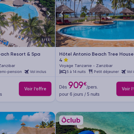
1/15
each Resort & Spa
Hôtel Antonio Beach Tree House
4
Zanzibar
Voyage Tanzanie - Zanzibar
emi-pension
Vol inclus
5 à 14 nuits
Petit déjeuner
Vol 
909
€
Dès
/pers.
Voir l’offre
Voir l
ts
pour 6 jours / 5 nuits