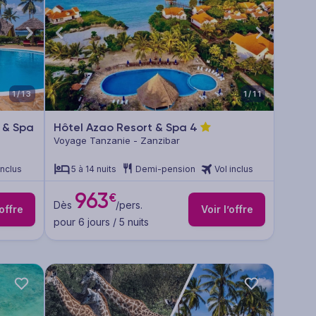
1/13
1/11
 & Spa
Hôtel Azao Resort & Spa
4
Voyage Tanzanie - Zanzibar
inclus
5 à 14 nuits
Demi-pension
Vol inclus
963
€
Dès
/pers.
’offre
Voir l’offre
pour 6 jours / 5 nuits