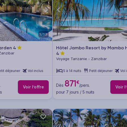
1/12
Garden
4
Hôtel Jambo Resort by Mambo H
Zanzibar
4
Voyage Tanzanie - Zanzibar
tit déjeuner
Vol inclus
5 à 14 nuits
Petit déjeuner
Vol 
871
€
.
Dès
/pers.
Voir l’offre
Voir l
ts
pour 7 jours / 5 nuits