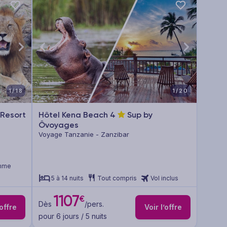
1/18
1/20
 Resort
Hôtel Kena Beach
4
Sup by
Ôvoyages
Voyage Tanzanie - Zanzibar
amme
5 à 14 nuits
Tout compris
Vol inclus
1107
€
Dès
/pers.
’offre
Voir l’offre
pour 6 jours / 5 nuits