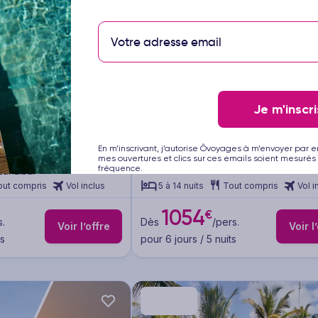
AN
Je m'inscri
1/13
e Sultan Sands Island
Hôtel AHG Sun Bay Mlilile
4
En m’inscrivant, j’autorise Ôvoyages à m’envoyer par e
Sup
Voyage Tanzanie - Zanzibar
mes ouvertures et clics sur ces emails soient mesurés 
fréquence.
Zanzibar
out compris
Vol inclus
5 à 14 nuits
Tout compris
Vol i
1054
€
s.
Dès
/pers.
Voir l’offre
Voir l
ts
pour 6 jours / 5 nuits