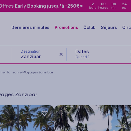
2
09
09
23
ffres Early Booking jusqu'à -250€*
jours
heures
min
sec
Dernières minutes
Promotions
Ôclub
Séjours
Circ
Destination
Zanzibar
Quand ?
her Tanzanie
>
Voyages Zanzibar
oyages Zanzibar