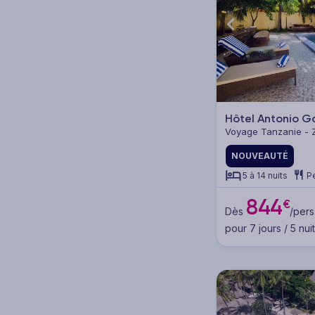
5* (40)
4* (70)
3* (1)
2* (1)
Hôtel Antonio 
Autre (4)
Voyage Tanzanie - 
NOUVEAUTÉ
5 à 14 nuits
Pe
Type de voyage
844
€
Séjours (60)
Dès
/pers
pour 7 jours / 5 nui
Hôtels (48)
Clubs (13)
Circuits (3)