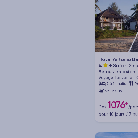
Hôtel Antonio B
4
+ Safari 2 n
Selous en avion
Voyage Tanzanie - 
Selous
7 à 14 nuits
P
Vol inclus
1076
€
Dès
/per
pour 10 jours / 7 nu