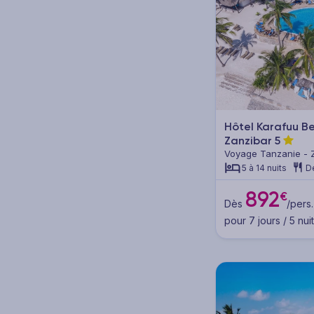
Circuits en groupe (3)
Circuits en petit groupe (2)
Combinés (52)
Combinés circuit & séjour
(48)
Hôtel Karafuu B
Combinés multi-destination
Zanzibar
5
(4)
Voyage Tanzanie - 
5 à 14 nuits
D
892
€
Dès
/pers.
Thématique
pour 7 jours / 5 nui
Mer - Plage (105)
Famille (40)
Îles (96)