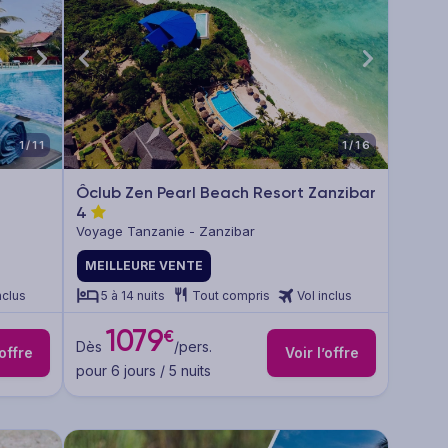
1/11
1/16
Ôclub Zen Pearl Beach Resort Zanzibar
4
Voyage Tanzanie - Zanzibar
MEILLEURE VENTE
nclus
5 à 14 nuits
Tout compris
Vol inclus
1079
€
Dès
/pers.
’offre
Voir l’offre
pour 6 jours / 5 nuits