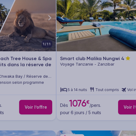
1/11
each Tree House & Spa
Smart club Malika Nungwi
4
uits dans la réserve de
Voyage Tanzanie - Zanzibar
Chwaka Bay / Réserve de
ension selon programme
5 à 14 nuits
Tout compris
Vol i
1076
€
s.
Dès
/pers.
Voir l’offre
Voir l
its
pour 6 jours / 5 nuits