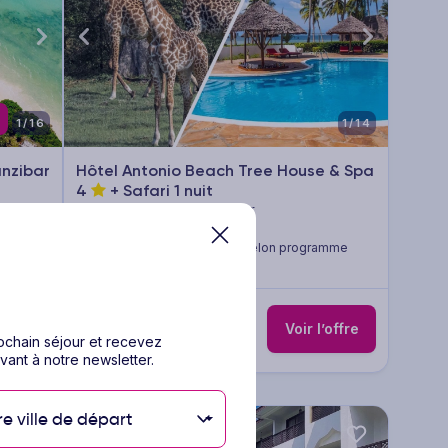
1/16
1/14
anzibar
Hôtel Antonio Beach Tree House & Spa
4
+ Safari 1 nuit
Voyage Tanzanie - Zanzibar
5 à 14 nuits
Pension selon programme
nclus
Vol inclus
1011
€
Dès
/pers.
’offre
Voir l’offre
rochain séjour et recevez
pour 8 jours / 5 nuits
vant à notre newsletter.
re ville de départ