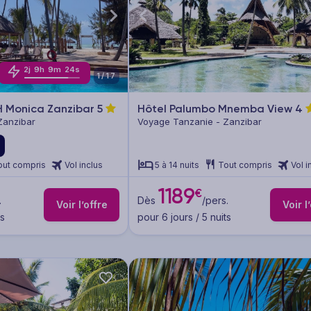
2
j
9
h
9
m
22
s
1/17
H Monica Zanzibar
5
Hôtel Palumbo Mnemba View
4
Zanzibar
Voyage Tanzanie - Zanzibar
out compris
Vol inclus
5 à 14 nuits
Tout compris
Vol i
1189
€
.
Dès
/pers.
Voir l’offre
Voir l
ts
pour 6 jours / 5 nuits