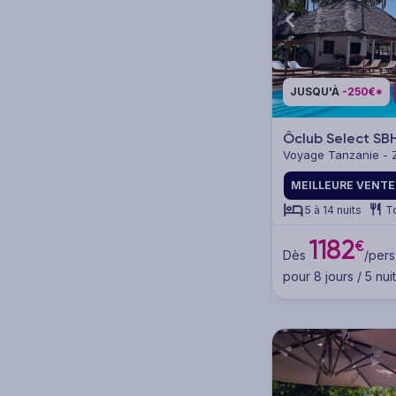
Destination
JUSQU'À
-250€*
Pension
Ôclub Select SB
Voyage Tanzanie - 
Tout compris (63)
MEILLEURE VENTE
Demi-pension (9)
5 à 14 nuits
T
Petit déjeuner (10)
1182
€
Dès
/pers
Pension selon programme
pour 8 jours / 5 nui
(45)
Catégorie