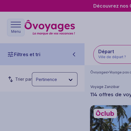
Découvrez nos O
Menu
Départ
Filtres et tri
Ville de départ ?
Ôvoyages
>
Voyage pas c
Trier par
Pertinence
Voyage Zanzibar
114 offres de v
Budget par personne
Prix min.
Prix max.