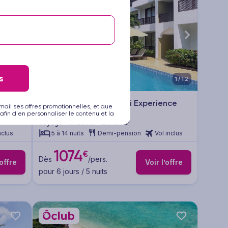
s
1/12
1/12
Hôtel AHG Hisia Nungwi Experience
mail ses offres promotionnelles, et que
4
afin d'en personnaliser le contenu et la
Voyage Tanzanie - Zanzibar
nclus
5 à 14 nuits
Demi-pension
Vol inclus
1074
€
Dès
/pers.
’offre
Voir l’offre
pour 6 jours / 5 nuits