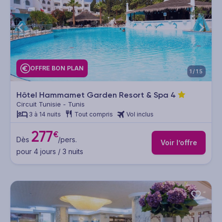
OFFRE BON PLAN
1/15
Hôtel Hammamet Garden Resort & Spa
4
Circuit Tunisie - Tunis
3 à 14 nuits
Tout compris
Vol inclus
277
€
Dès
/pers.
Voir l’offre
pour 4 jours / 3 nuits