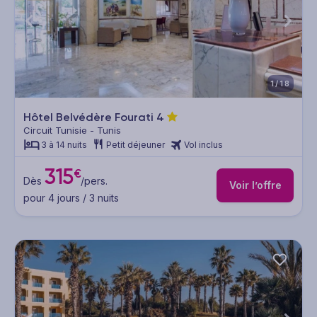
1/18
Hôtel Belvédère Fourati
4
Circuit Tunisie - Tunis
3 à 14 nuits
Petit déjeuner
Vol inclus
315
€
Dès
/pers.
Voir l’offre
pour 4 jours / 3 nuits