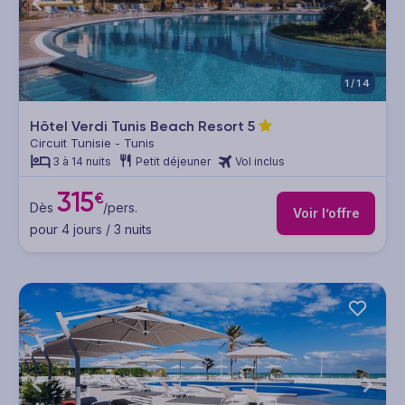
1/14
Hôtel Verdi Tunis Beach Resort
5
Circuit Tunisie - Tunis
3 à 14 nuits
Petit déjeuner
Vol inclus
315
€
Dès
/pers.
Voir l’offre
pour 4 jours / 3 nuits