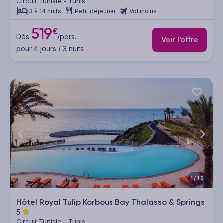
Circuit Tunisie - Tunis
3 à 14 nuits
Petit déjeuner
Vol inclus
519
€
Dès
/pers.
Voir l’offre
pour 4 jours / 3 nuits
1/15
Hôtel Royal Tulip Korbous Bay Thalasso & Springs
5
Circuit Tunisie - Tunis