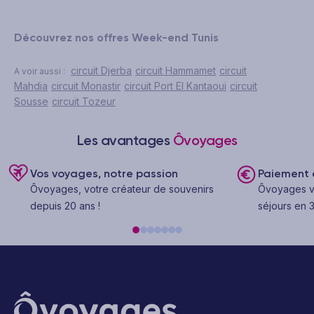
Découvrez nos offres Week-end Tunis
circuit Djerba
circuit Hammamet
circuit
A voir aussi :
Mahdia
circuit Monastir
circuit Port El Kantaoui
circuit
Sousse
circuit Tozeur
Les avantages
Ôvoyages
Vos voyages, notre passion
Paiement e
Ôvoyages, votre créateur de souvenirs
Ôvoyages v
depuis 20 ans !
séjours en 3