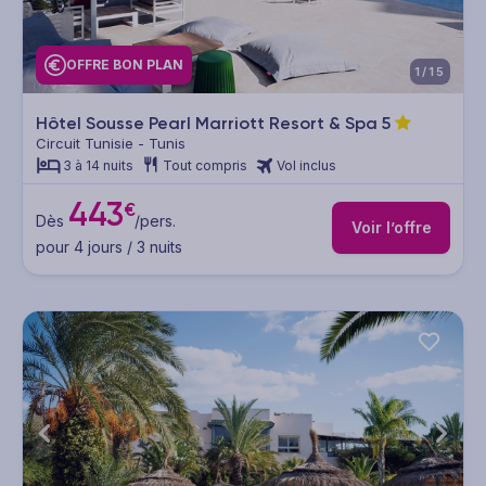
OFFRE BON PLAN
1/15
Hôtel Sousse Pearl Marriott Resort & Spa
5
Circuit Tunisie - Tunis
3 à 14 nuits
Tout compris
Vol inclus
443
€
Dès
/pers.
Voir l’offre
pour 4 jours / 3 nuits