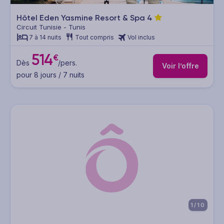
Hôtel Eden Yasmine Resort & Spa
4
Circuit Tunisie - Tunis
7 à 14 nuits
Tout compris
Vol inclus
514
€
Dès
/pers.
Voir l’offre
pour 8 jours / 7 nuits
1/10