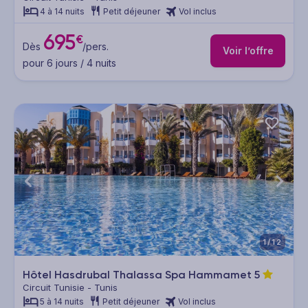
4 à 14 nuits
Petit déjeuner
Vol inclus
695
€
Dès
/pers.
Voir l’offre
pour 6 jours / 4 nuits
1/12
Hôtel Hasdrubal Thalassa Spa Hammamet
5
Circuit Tunisie - Tunis
5 à 14 nuits
Petit déjeuner
Vol inclus