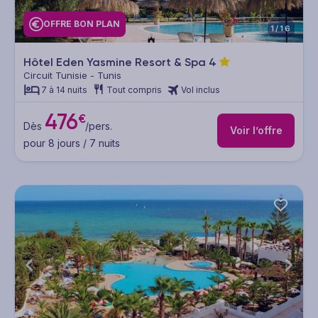
OFFRE BON PLAN
1/16
Hôtel Eden Yasmine Resort & Spa
4
Circuit Tunisie - Tunis
7 à 14 nuits
Tout compris
Vol inclus
476
€
Dès
/pers.
Voir l’offre
pour 8 jours / 7 nuits