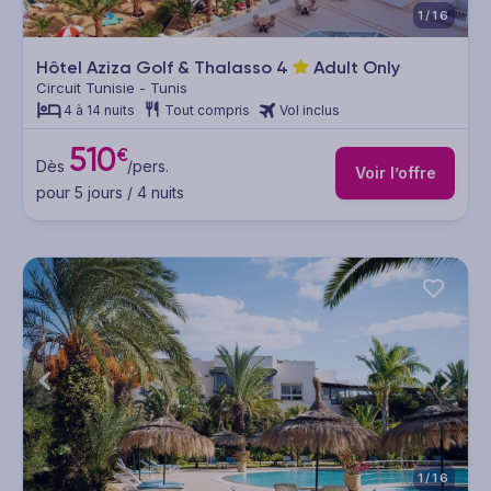
1/16
Hôtel Aziza Golf & Thalasso
4
Adult Only
Circuit Tunisie - Tunis
4 à 14 nuits
Tout compris
Vol inclus
510
€
Dès
/pers.
Voir l’offre
pour 5 jours / 4 nuits
1/16