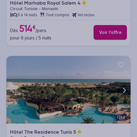
Hôtel Marhaba Royal Salem
4
Circuit Tunisie - Monastir
5 à 14 nuits
Tout compris
Vol inclus
514
€
Dès
/pers.
Voir l’offre
pour 6 jours / 5 nuits
1/13
Hôtel The Residence Tunis
5