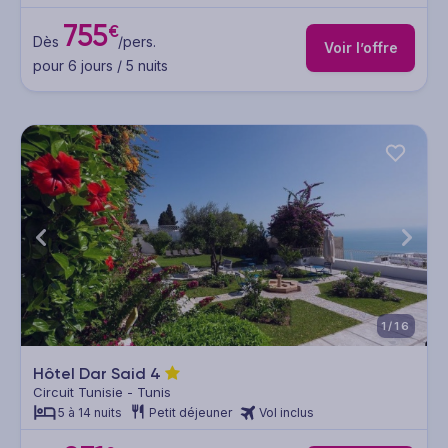
755
€
Dès
/pers.
Voir l’offre
pour 6 jours / 5 nuits
1/16
Hôtel Dar Said
4
Circuit Tunisie - Tunis
5 à 14 nuits
Petit déjeuner
Vol inclus