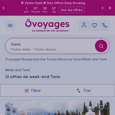
🚨 Vente Flash 🚨 Nos Offres Early Booking
1
07
35
56
Voir les offres
jour
heures
min
sec
Tunis
Toutes dates - Toutes durées
Ôvoyages
>
Voyage pas cher Tunisie
>
Vacances Tunis
>
Week-end Tunis
Week-end Tunis
12 offres de week-end Tunis
Filtrer
Trier