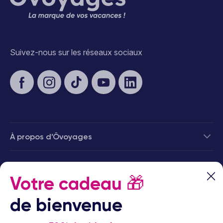
Suivez-nous sur les réseaux sociaux
À propos d’Ôvoyages
Besoin d’aide
Votre cadeau
🎁
© 2026 Ôvoyages
de bienvenue