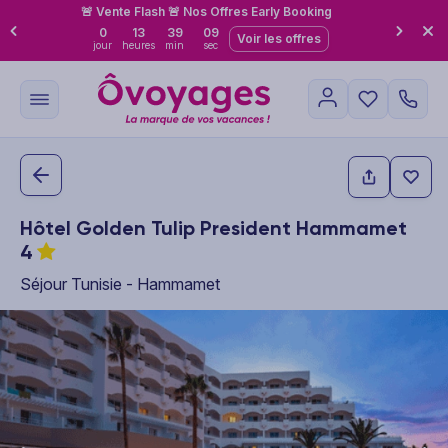
🚨 Vente Flash 🚨 Nos Offres Early Booking
0
13
39
08
Voir les offres
jour
heures
min
sec
Hôtel Golden Tulip President Hammamet
4
Séjour Tunisie - Hammamet
This carousel shows one large product image at a time. Use the P