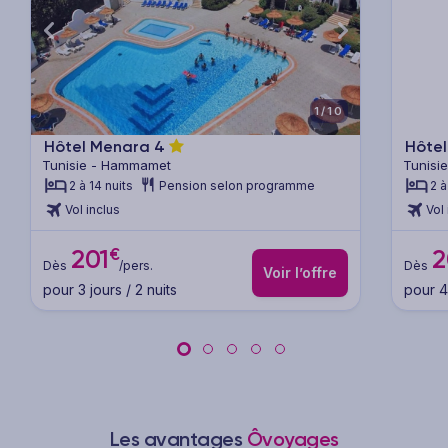
xt
Previous
Next
Previ
1/10
Hôtel Menara
4
Hôtel
Tunisie - Hammamet
Tunisi
2 à 14 nuits
Pension selon programme
2 à
Vol inclus
Vol 
€
201
2
Dès
/pers.
Dès
Voir l’offre
pour 3 jours / 2 nuits
pour 4 
Les avantages
Ôvoyages