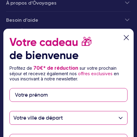
À propos d’Ôvoyages
Besoin d’aide
© 2026 Ôvoyages
Votre cadeau
🎁
de bienvenue
70€* de réduction
Profitez de
sur votre prochain
séjour et recevez également nos
offres exclusives
en
Paiement sécurisé
vous inscrivant à notre newsletter.
Paiement en 3 ou 4
fois par carte
bancaire avec
Votre ville de départ
notre partenaire
Floa