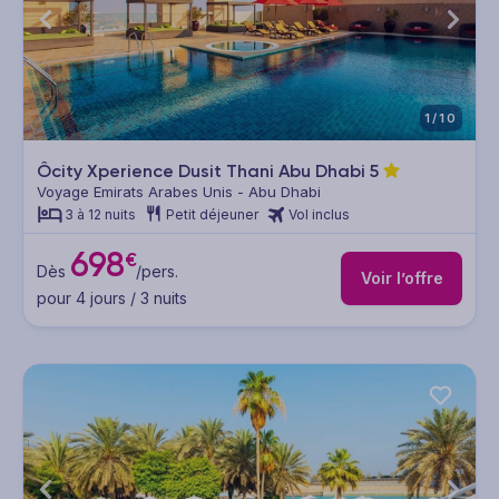
1/10
Ôcity Xperience Dusit Thani Abu Dhabi
5
Voyage Emirats Arabes Unis - Abu Dhabi
3 à 12 nuits
Petit déjeuner
Vol inclus
698
€
Dès
/pers.
Voir l’offre
pour 4 jours / 3 nuits