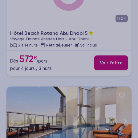
1/24
Hôtel Beach Rotana Abu Dhabi
5
Voyage Emirats Arabes Unis - Abu Dhabi
3 à 14 nuits
Petit déjeuner
Vol inclus
572
€
Dès
/pers.
Voir l’offre
pour 4 jours / 3 nuits