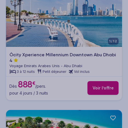
1/12
Ôcity Xperience Millennium Downtown Abu Dhabi
4
Voyage Emirats Arabes Unis - Abu Dhabi
3 à 12 nuits
Petit déjeuner
Vol inclus
888
€
Dès
/pers.
Voir l’offre
pour 4 jours / 3 nuits