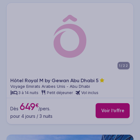
1/22
Hôtel Royal M by Gewan Abu Dhabi
5
Voyage Emirats Arabes Unis - Abu Dhabi
3 à 14 nuits
Petit déjeuner
Vol inclus
649
€
Dès
/pers.
Voir l’offre
pour 4 jours / 3 nuits