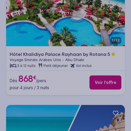
1/12
Hôtel Khalidiya Palace Rayhaan by Rotana
5
Voyage Emirats Arabes Unis - Abu Dhabi
3 à 12 nuits
Petit déjeuner
Vol inclus
868
€
Dès
/pers.
Voir l’offre
pour 4 jours / 3 nuits