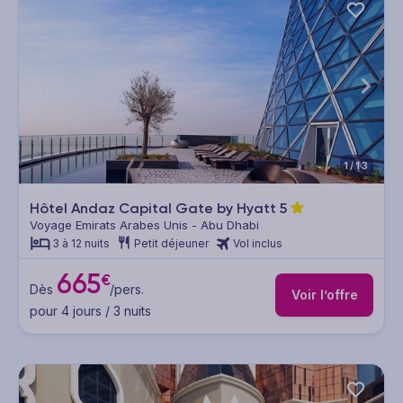
1/13
Hôtel Andaz Capital Gate by Hyatt
5
Voyage Emirats Arabes Unis - Abu Dhabi
3 à 12 nuits
Petit déjeuner
Vol inclus
665
€
Dès
/pers.
Voir l’offre
pour 4 jours / 3 nuits