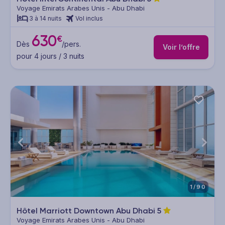
Voyage Emirats Arabes Unis - Abu Dhabi
3 à 14 nuits
Vol inclus
630
€
Dès
/pers.
Voir l’offre
pour 4 jours / 3 nuits
1/90
Hôtel Marriott Downtown Abu Dhabi
5
Voyage Emirats Arabes Unis - Abu Dhabi