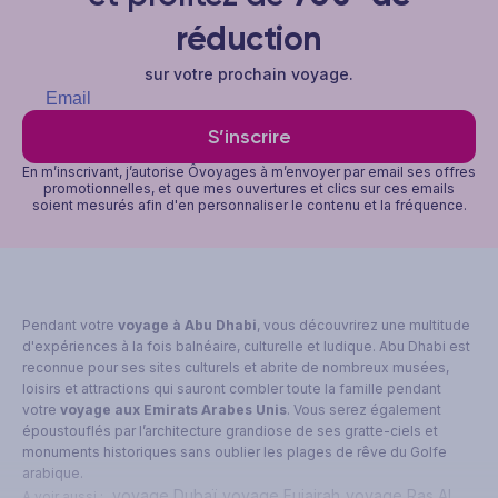
réduction
sur votre prochain voyage.
S’inscrire
En m’inscrivant, j’autorise Ôvoyages à m’envoyer par email ses offres
promotionnelles, et que mes ouvertures et clics sur ces emails
soient mesurés afin d'en personnaliser le contenu et la fréquence.
Pendant votre
voyage à Abu Dhabi
, vous découvrirez une multitude
d'expériences à la fois balnéaire, culturelle et ludique. Abu Dhabi est
reconnue pour ses sites culturels et abrite de nombreux musées,
loisirs et attractions qui sauront combler toute la famille pendant
votre
voyage aux Emirats Arabes Unis
. Vous serez également
époustouflés par l’architecture grandiose de ses gratte-ciels et
monuments historiques sans oublier les plages de rêve du Golfe
arabique.
voyage Dubaï
voyage Fujairah
voyage Ras Al
A voir aussi :