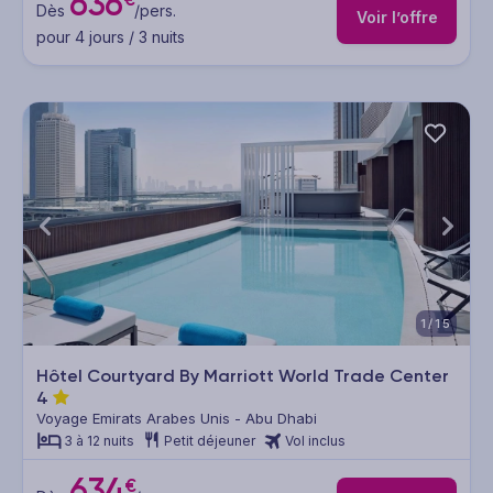
636
Dès
/pers.
Voir l’offre
pour 4 jours / 3 nuits
1/15
Hôtel Courtyard By Marriott World Trade Center
4
Voyage Emirats Arabes Unis - Abu Dhabi
3 à 12 nuits
Petit déjeuner
Vol inclus
634
€