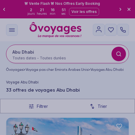
🚨 Vente Flash 🚨 Nos Offres Early Booking
2
21
16
49
Voir les offres
jours
heures
min
sec
Abu Dhabi
Toutes dates - Toutes durées
Ôvoyages
>
Voyage pas cher Emirats Arabes Unis
>
Voyages Abu Dhabi
Voyage Abu Dhabi
33 offres de voyages Abu Dhabi
Filtrer
Trier