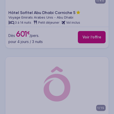
1/40
Hôtel Sofitel Abu Dhabi Corniche
5
Voyage Emirats Arabes Unis - Abu Dhabi
3 à 14 nuits
Petit déjeuner
Vol inclus
601
€
Dès
/pers.
Voir l’offre
pour 4 jours / 3 nuits
1/15