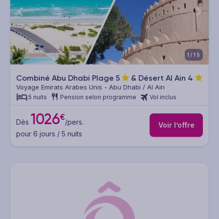
1/15
Combiné Abu Dhabi Plage
5
& Désert Al Ain
4
Voyage Emirats Arabes Unis - Abu Dhabi / Al Ain
5 nuits
Pension selon programme
Vol inclus
1026
€
Dès
/pers.
Voir l’offre
pour 6 jours / 5 nuits