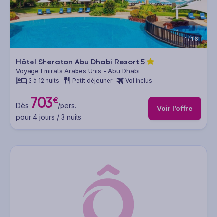
1/16
Hôtel Sheraton Abu Dhabi Resort
5
Voyage Emirats Arabes Unis - Abu Dhabi
3 à 12 nuits
Petit déjeuner
Vol inclus
703
€
Dès
/pers.
Voir l’offre
pour 4 jours / 3 nuits