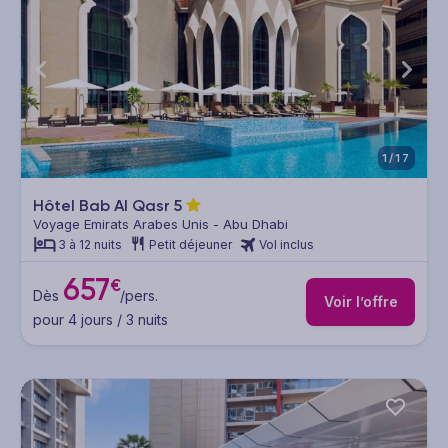
1/17
Hôtel Bab Al Qasr
5
Voyage Emirats Arabes Unis - Abu Dhabi
3 à 12 nuits
Petit déjeuner
Vol inclus
657
€
Dès
/pers.
Voir l’offre
pour 4 jours / 3 nuits