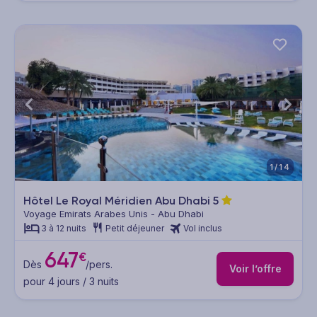
1/14
Hôtel Le Royal Méridien Abu Dhabi
5
Voyage Emirats Arabes Unis - Abu Dhabi
3 à 12 nuits
Petit déjeuner
Vol inclus
647
€
Dès
/pers.
Voir l’offre
pour 4 jours / 3 nuits