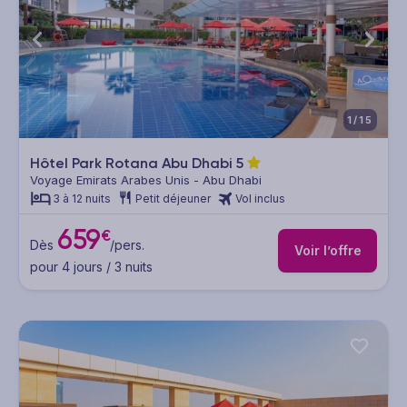
1/15
Hôtel Park Rotana Abu Dhabi
5
Voyage Emirats Arabes Unis - Abu Dhabi
3 à 12 nuits
Petit déjeuner
Vol inclus
659
€
Dès
/pers.
Voir l’offre
pour 4 jours / 3 nuits