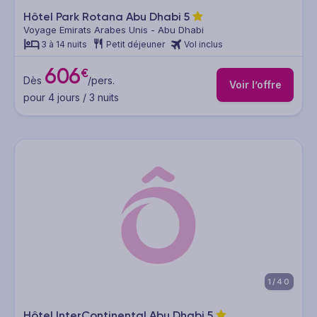
Hôtel Park Rotana Abu Dhabi
5
Voyage Emirats Arabes Unis - Abu Dhabi
3 à 14 nuits
Petit déjeuner
Vol inclus
606
€
Dès
/pers.
Voir l’offre
pour 4 jours / 3 nuits
1/40
Hôtel InterContinental Abu Dhabi
5