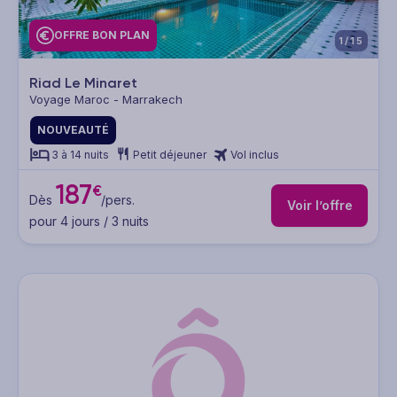
OFFRE BON PLAN
1/15
Riad Le Minaret
Voyage Maroc - Marrakech
NOUVEAUTÉ
3 à 14 nuits
Petit déjeuner
Vol inclus
187
€
Dès
/pers.
Voir l’offre
pour 4 jours / 3 nuits