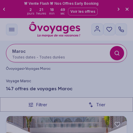
🚨 Vente Flash 🚨 Nos Offres Early Booking
2
21
18
47
Voir les offres
jours
heures
min
sec
Maroc
Toutes dates - Toutes durées
Ôvoyages
>
Voyages Maroc
Voyage Maroc
147 offres de voyages Maroc
Filtrer
Trier