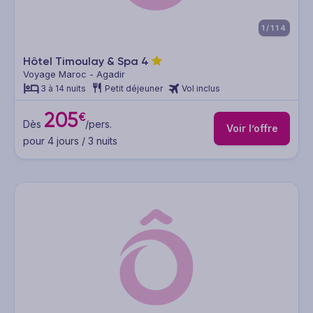
1/114
Hôtel Timoulay & Spa
4
Voyage Maroc - Agadir
3 à 14 nuits
Petit déjeuner
Vol inclus
205
€
Dès
/pers.
Voir l’offre
pour 4 jours / 3 nuits