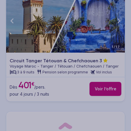
1/17
Circuit Tanger Tétouan & Chefchaouen
3
Voyage Maroc - Tanger / Tétouan / Chefchaouen / Tanger
3 à 9 nuits
Pension selon programme
Vol inclus
401
€
Dès
/pers.
Voir l’offre
pour 4 jours / 3 nuits