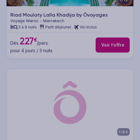
1/12
Riad Moulaty Lalla Khadija by Ôvoyages
Voyage Maroc - Marrakech
3 à 9 nuits
Petit déjeuner
Vol inclus
227
€
Dès
/pers.
Voir l’offre
pour 4 jours / 3 nuits
1/65