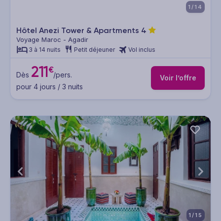
1/14
Hôtel Anezi Tower & Apartments
4
Voyage Maroc - Agadir
3 à 14 nuits
Petit déjeuner
Vol inclus
211
€
Dès
/pers.
Voir l’offre
pour 4 jours / 3 nuits
1/15