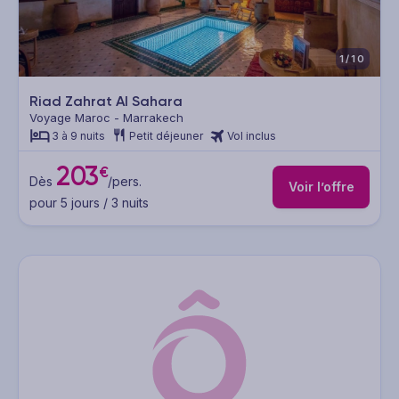
1/10
Riad Zahrat Al Sahara
Voyage Maroc - Marrakech
3 à 9 nuits
Petit déjeuner
Vol inclus
203
€
Dès
/pers.
Voir l’offre
pour 5 jours / 3 nuits