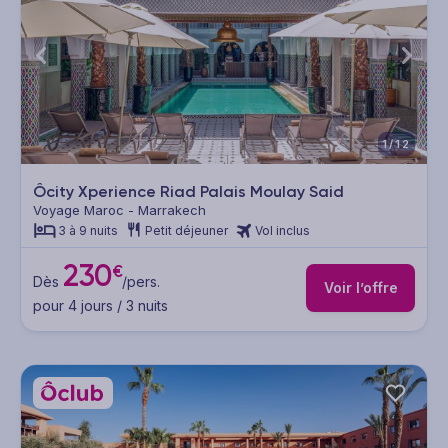
1/12
Ôcity Xperience Riad Palais Moulay Said
Voyage Maroc - Marrakech
3 à 9 nuits
Petit déjeuner
Vol inclus
230
€
Dès
/pers.
Voir l’offre
pour 4 jours / 3 nuits