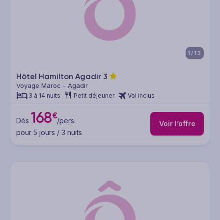
1/13
Hôtel Hamilton Agadir
3
Voyage Maroc - Agadir
3 à 14 nuits
Petit déjeuner
Vol inclus
168
€
Dès
/pers.
Voir l’offre
pour 5 jours / 3 nuits