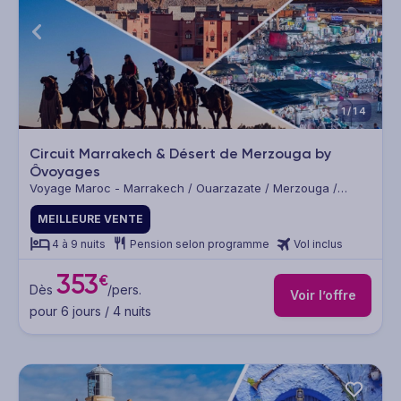
1/14
Circuit Marrakech & Désert de Merzouga by
Ôvoyages
Voyage Maroc - Marrakech / Ouarzazate / Merzouga /
Marrakech
MEILLEURE VENTE
4 à 9 nuits
Pension selon programme
Vol inclus
353
€
Dès
/pers.
Voir l’offre
pour 6 jours / 4 nuits