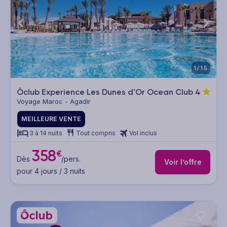
1/15
Ôclub Experience Les Dunes d'Or Ocean Club
4
Voyage Maroc - Agadir
MEILLEURE VENTE
3 à 14 nuits
Tout compris
Vol inclus
358
€
Dès
/pers.
Voir l’offre
pour 4 jours / 3 nuits