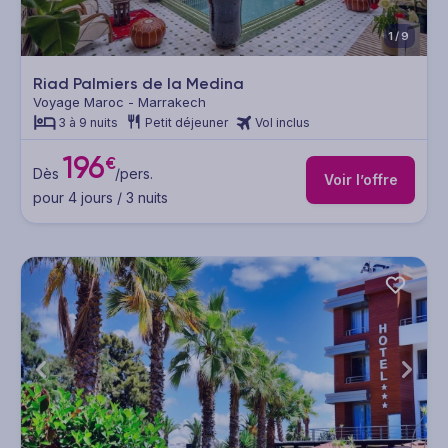
1/9
Riad Palmiers de la Medina
Voyage Maroc - Marrakech
3 à 9 nuits
Petit déjeuner
Vol inclus
196
€
Dès
/pers.
Voir l’offre
pour 4 jours / 3 nuits