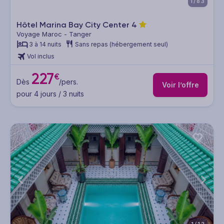
1/83
Hôtel Marina Bay City Center
4
Voyage Maroc - Tanger
3 à 14 nuits
Sans repas (hébergement seul)
Vol inclus
227
€
Dès
/pers.
Voir l’offre
pour 4 jours / 3 nuits