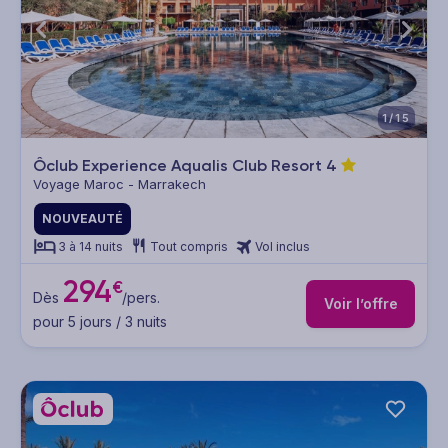
1/15
Ôclub Experience Aqualis Club Resort
4
Voyage Maroc - Marrakech
NOUVEAUTÉ
3 à 14 nuits
Tout compris
Vol inclus
294
€
Dès
/pers.
Voir l’offre
pour 5 jours / 3 nuits