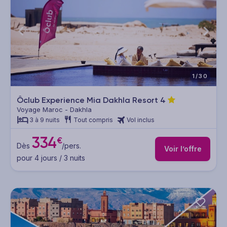
1/30
Ôclub Experience Mia Dakhla Resort
4
Voyage Maroc - Dakhla
3 à 9 nuits
Tout compris
Vol inclus
334
€
Dès
/pers.
Voir l’offre
pour 4 jours / 3 nuits