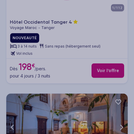
1/112
Hôtel Occidental Tanger
4
Voyage Maroc - Tanger
NOUVEAUTÉ
3 à 14 nuits
Sans repas (hébergement seul)
Vol inclus
198
€
Dès
/pers.
Voir l’offre
pour 4 jours / 3 nuits