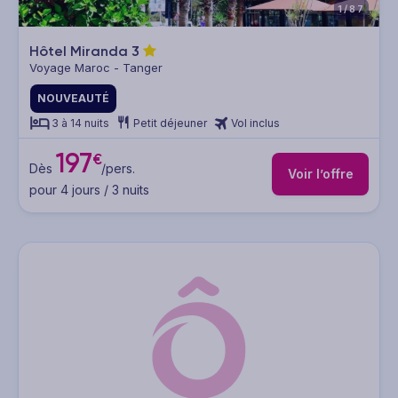
1/87
Hôtel Miranda
3
Voyage Maroc - Tanger
NOUVEAUTÉ
3 à 14 nuits
Petit déjeuner
Vol inclus
197
€
Dès
/pers.
Voir l’offre
pour 4 jours / 3 nuits