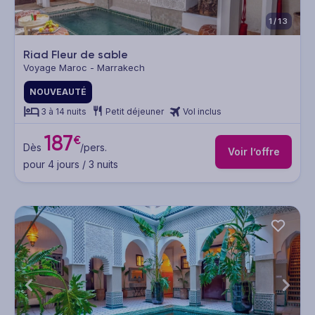
1/13
Riad Fleur de sable
Voyage Maroc - Marrakech
NOUVEAUTÉ
3 à 14 nuits
Petit déjeuner
Vol inclus
187
€
Dès
/pers.
Voir l’offre
pour 4 jours / 3 nuits