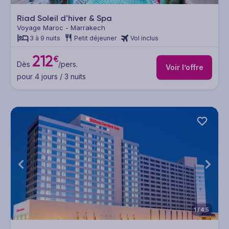
Riad Soleil d'hiver & Spa
Voyage Maroc - Marrakech
3 à 9 nuits
Petit déjeuner
Vol inclus
212
€
Dès
/pers.
Voir l’offre
pour 4 jours / 3 nuits
1/45