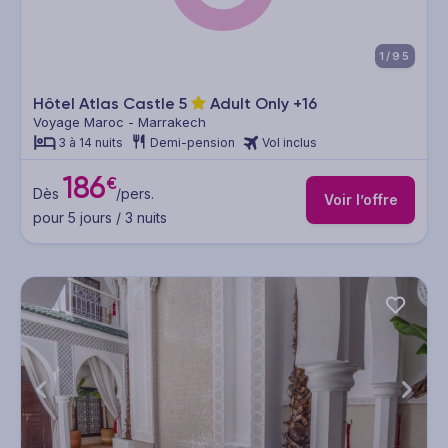
1/95
Hôtel Atlas Castle
5
Adult Only +16
Voyage Maroc - Marrakech
3 à 14 nuits
Demi-pension
Vol inclus
186
€
Dès
/pers.
Voir l’offre
pour 5 jours / 3 nuits