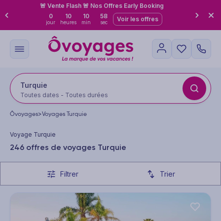
🚨 Vente Flash 🚨 Nos Offres Early Booking
0
10
10
56
Voir les offres
jour
heures
min
sec
Turquie
Toutes dates - Toutes durées
Ôvoyages
>
Voyages Turquie
Voyage Turquie
246 offres de voyages Turquie
Filtrer
Trier