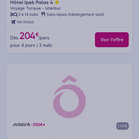
Hôtel Ipek Palas
4
Voyage Turquie - Istanbul
3 à 14 nuits
Sans repas (hébergement seul)
Vol inclus
204
€
Dès
/pers.
Voir l’offre
pour 4 jours / 3 nuits
JUSQU'À
-250€*
1/39