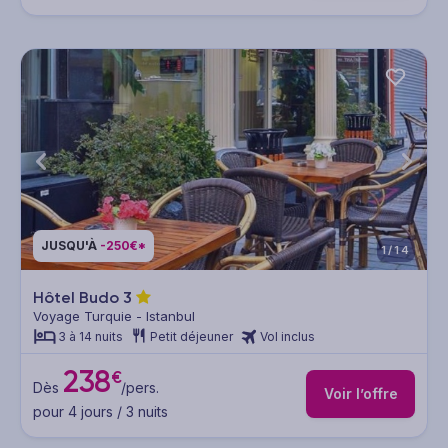
JUSQU'À
-250€*
1/14
Hôtel Budo
3
Voyage Turquie - Istanbul
3 à 14 nuits
Petit déjeuner
Vol inclus
238
€
Dès
/pers.
Voir l’offre
pour 4 jours / 3 nuits