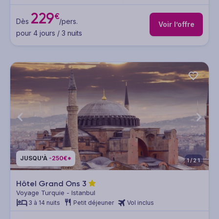
229
€
Dès
/pers.
Voir l’offre
pour 4 jours / 3 nuits
JUSQU'À
-250€*
1/21
Hôtel Grand Ons
3
Voyage Turquie - Istanbul
3 à 14 nuits
Petit déjeuner
Vol inclus