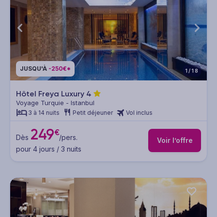
JUSQU'À
-250€*
1/18
Hôtel Freya Luxury
4
Voyage Turquie - Istanbul
3 à 14 nuits
Petit déjeuner
Vol inclus
249
€
Dès
/pers.
Voir l’offre
pour 4 jours / 3 nuits