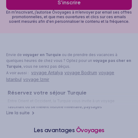
S’inscrire
En m’inscrivant, j’autorise Ôvoyages à m’envoyer par email ses offres
promotionnelles, et que mes ouvertures et clics sur ces emails
soient mesurés afin d'en personnaliser le contenu et la fréquence.
Envie de
voyager en Turquie
ou de prendre des vacances à
quelques heures de chez vous ? Optez pour un
voyage pas cher en
Turquie
, vous ne serez pas déçus.
voyage Antalya
voyage Bodrum
voyage
A voir aussi :
Istanbul
voyage Izmir
Réservez votre séjour Turquie
Entre Orient et Occident, la Turquie vous invite à un voyage
fascinant où se mêlent histoire millénaire, paysages
Lire la suite
époustouflants et hospitalité légendaire. Ce pays-pont entre deux
continents offre une mosaïque d'expériences uniques, des plages
paradisiaques de la côte égéenne aux paysages lunaires de la
Les avantages
Ôvoyages
Cappadoce.