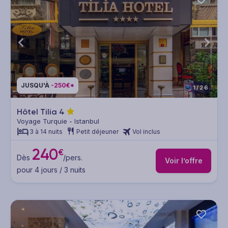
JUSQU'À
-250€*
1/26
Hôtel Tilia
4
Voyage Turquie - Istanbul
3 à 14 nuits
Petit déjeuner
Vol inclus
240
€
Dès
/pers.
Voir l’offre
pour 4 jours / 3 nuits