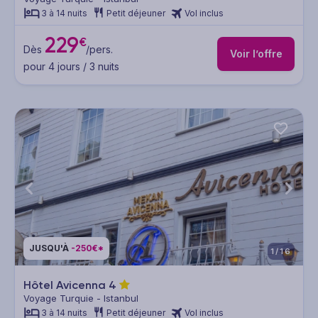
3 à 14 nuits
Petit déjeuner
Vol inclus
229
€
Dès
/pers.
Voir l’offre
pour 4 jours / 3 nuits
JUSQU'À
-250€*
1/16
Hôtel Avicenna
4
Voyage Turquie - Istanbul
3 à 14 nuits
Petit déjeuner
Vol inclus