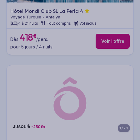
Hôtel Mondi Club SL La Perla
4
Voyage Turquie - Antalya
4 à 21 nuits
Tout compris
Vol inclus
418
€
Dès
/pers.
Voir l’offre
pour 5 jours / 4 nuits
JUSQU'À
-250€*
1/71