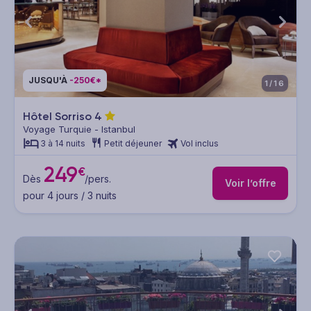
JUSQU'À
-250€*
1/16
Hôtel Sorriso
4
Voyage Turquie - Istanbul
3 à 14 nuits
Petit déjeuner
Vol inclus
249
€
Dès
/pers.
Voir l’offre
pour 4 jours / 3 nuits