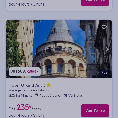
pour 4 jours / 3 nuits
JUSQU'À
-250€*
1/25
Hôtel Grand Ant
3
Voyage Turquie - Istanbul
3 à 14 nuits
Petit déjeuner
Vol inclus
235
€
Dès
/pers.
Voir l’offre
pour 4 jours / 3 nuits