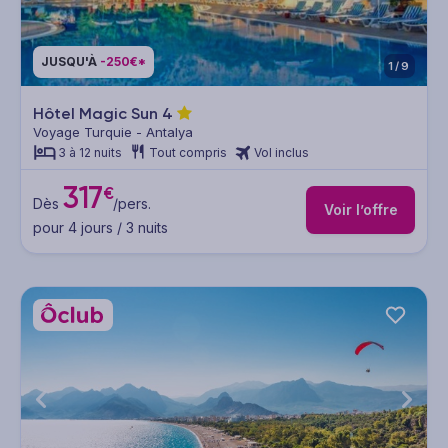
JUSQU'À
-250€*
1/9
Hôtel Magic Sun
4
Voyage Turquie - Antalya
3 à 12 nuits
Tout compris
Vol inclus
317
€
Dès
/pers.
Voir l’offre
pour 4 jours / 3 nuits