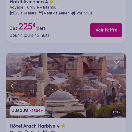
Hôtel Avicenna
4
Voyage Turquie - Istanbul
3 à 14 nuits
Petit déjeuner
Vol inclus
225
€
Dès
/pers.
Voir l’offre
pour 4 jours / 3 nuits
JUSQU'À
-250€*
1/12
Hôtel Arach Harbiye
4
Voyage Turquie - Istanbul