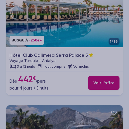
JUSQU'À
-250€*
1/16
Hôtel Club Calimera Serra Palace
5
Voyage Turquie - Antalya
3 à 12 nuits
Tout compris
Vol inclus
442
€
Dès
/pers.
Voir l’offre
pour 4 jours / 3 nuits