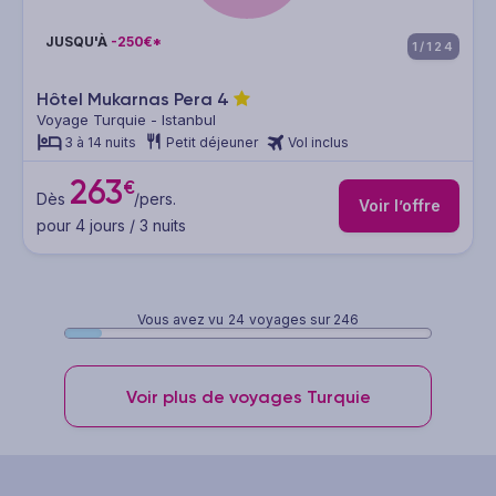
JUSQU'À
-250€*
1/124
Hôtel Mukarnas Pera
4
Voyage Turquie - Istanbul
3 à 14 nuits
Petit déjeuner
Vol inclus
263
€
Dès
/pers.
Voir l’offre
pour 4 jours / 3 nuits
Vous avez vu
24
voyages sur 246
Voir plus de voyages Turquie