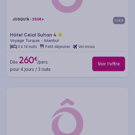
JUSQU'À
-250€*
1/68
Hôtel Celal Sultan
4
Voyage Turquie - Istanbul
3 à 14 nuits
Petit déjeuner
Vol inclus
260
€
Dès
/pers.
Voir l’offre
pour 4 jours / 3 nuits