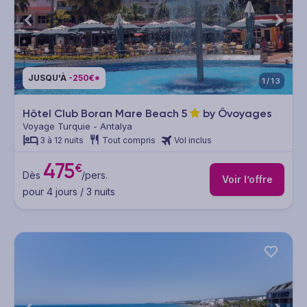
JUSQU'À
-250€*
1/13
Hôtel Club Boran Mare Beach
5
by Ôvoyages
Voyage Turquie - Antalya
3 à 12 nuits
Tout compris
Vol inclus
475
€
Dès
/pers.
Voir l’offre
pour 4 jours / 3 nuits