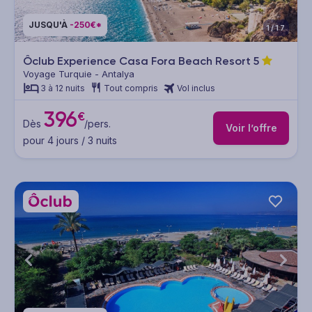
JUSQU'À
-250€*
1/17
Ôclub Experience Casa Fora Beach Resort
5
Voyage Turquie - Antalya
3 à 12 nuits
Tout compris
Vol inclus
396
€
Dès
/pers.
Voir l’offre
pour 4 jours / 3 nuits