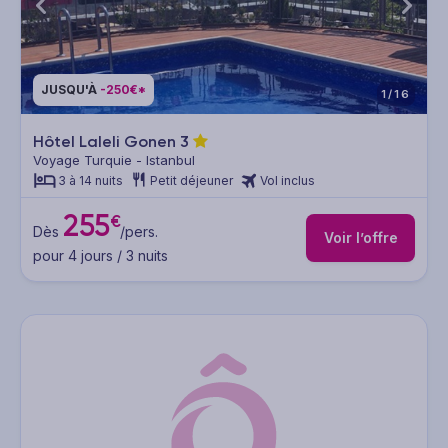
JUSQU'À
-250€*
1/16
Hôtel Laleli Gonen
3
Voyage Turquie - Istanbul
3 à 14 nuits
Petit déjeuner
Vol inclus
255
€
Dès
/pers.
Voir l’offre
pour 4 jours / 3 nuits