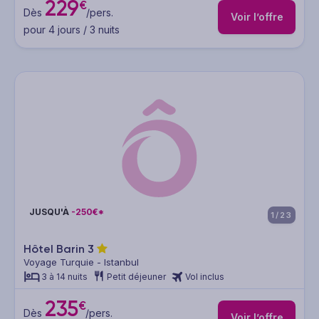
229
€
Dès
/pers.
Voir l’offre
pour 4 jours / 3 nuits
JUSQU'À
-250€*
1/23
Hôtel Barin
3
Voyage Turquie - Istanbul
3 à 14 nuits
Petit déjeuner
Vol inclus
235
€
Dès
/pers.
Voir l’offre