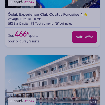
JUSQU'À
-250€*
1/14
Ôclub Experience Club Cactus Paradise
4
Voyage Turquie - Izmir
3 à 12 nuits
Tout compris
Vol inclus
466
€
Dès
/pers.
Voir l’offre
pour 5 jours / 3 nuits
JUSQU'À
-250€*
1/31