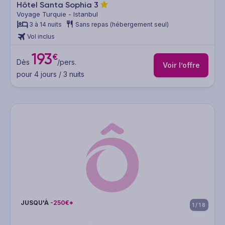
Hôtel Santa Sophia
3
Voyage Turquie - Istanbul
3 à 14 nuits
Sans repas (hébergement seul)
Vol inclus
193
€
Dès
/pers.
Voir l’offre
pour 4 jours / 3 nuits
JUSQU'À
-250€*
1/18