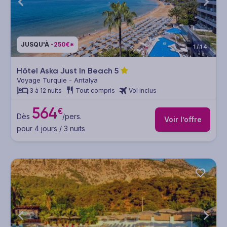
JUSQU'À
-250€*
1/14
Hôtel Aska Just In Beach
5
Voyage Turquie - Antalya
3 à 12 nuits
Tout compris
Vol inclus
564
€
Dès
/pers.
Voir l’offre
pour 4 jours / 3 nuits