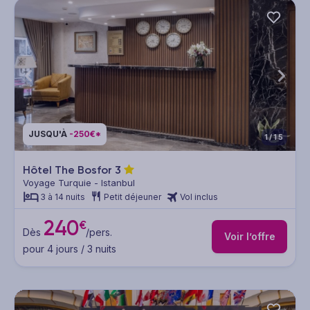
JUSQU'À
-250€*
1/15
Hôtel The Bosfor
3
Voyage Turquie - Istanbul
3 à 14 nuits
Petit déjeuner
Vol inclus
240
€
Dès
/pers.
Voir l’offre
pour 4 jours / 3 nuits