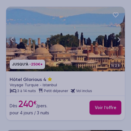
JUSQU'À
-250€*
1/25
Hôtel Glorious
4
Voyage Turquie - Istanbul
3 à 14 nuits
Petit déjeuner
Vol inclus
240
€
Dès
/pers.
Voir l’offre
pour 4 jours / 3 nuits