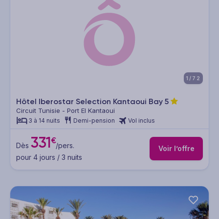
1/72
Hôtel Iberostar Selection Kantaoui Bay
5
Circuit Tunisie - Port El Kantaoui
3 à 14 nuits
Demi-pension
Vol inclus
331
€
Dès
/pers.
Voir l’offre
pour 4 jours / 3 nuits