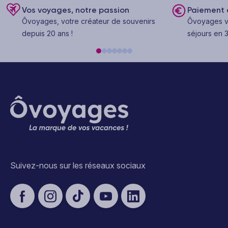
Vos voyages, notre passion
Paiement e
Ôvoyages, votre créateur de souvenirs
Ôvoyages v
depuis 20 ans !
séjours en 3
Suivez-nous sur les réseaux sociaux