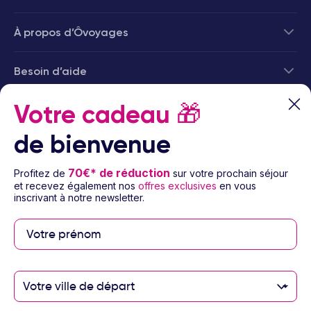
À propos d’Ôvoyages
Besoin d’aide
© 2026 Ôvoyages
Votre cadeau
🎁
de bienvenue
70€* de réduction
Profitez de
sur votre prochain séjour
et recevez également nos
offres exclusives
en vous
inscrivant à notre newsletter.
Paiement sécurisé
Paiement en 3 ou 4
fois par carte
Votre ville de départ
bancaire avec
notre partenaire
Floa