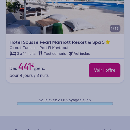
1/15
Hôtel Sousse Pearl Marriott Resort & Spa
5
Circuit Tunisie - Port El Kantaoui
3 à 14 nuits
Tout compris
Vol inclus
441
€
Dès
/pers.
Voir l’offre
pour 4 jours / 3 nuits
Vous avez vu
6
voyages sur 6