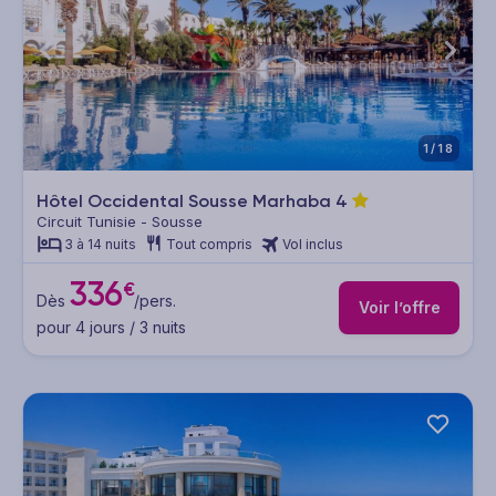
1/18
Hôtel Occidental Sousse Marhaba
4
Circuit Tunisie - Sousse
3 à 14 nuits
Tout compris
Vol inclus
336
€
Dès
/pers.
Voir l’offre
pour 4 jours / 3 nuits