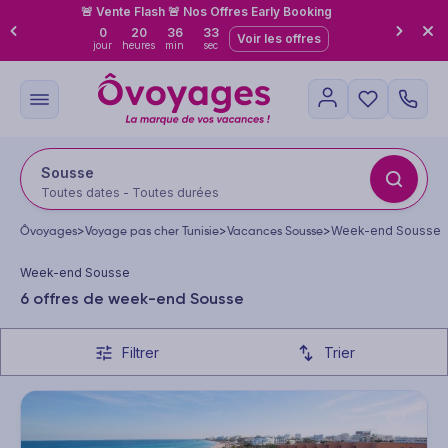
🚨 Vente Flash 🚨 Nos Offres Early Booking
0
20
36
32
Voir les offres
jour
heures
min
sec
Sousse
Toutes dates - Toutes durées
Ôvoyages
>
Voyage pas cher Tunisie
>
Vacances Sousse
>
Week-end Sousse
Week-end Sousse
6 offres de week-end Sousse
Filtrer
Trier