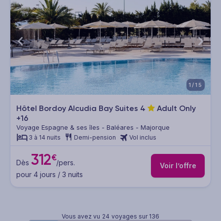
1/15
Hôtel Bordoy Alcudia Bay Suites
4
Adult Only
+16
Voyage Espagne & ses îles - Baléares - Majorque
3 à 14 nuits
Demi-pension
Vol inclus
312
€
Dès
/pers.
Voir l’offre
pour 4 jours / 3 nuits
Vous avez vu
24
voyages sur 136