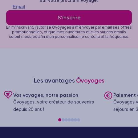
sur votre prochain voyage.
S’inscrire
En m’inscrivant, j’autorise Ôvoyages à m’envoyer par email ses offres
promotionnelles, et que mes ouvertures et clics sur ces emails
soient mesurés afin d'en personnaliser le contenu et la fréquence.
Les avantages
Ôvoyages
Vos voyages, notre passion
Paiement e
Ôvoyages, votre créateur de souvenirs
Ôvoyages v
depuis 20 ans !
séjours en 3