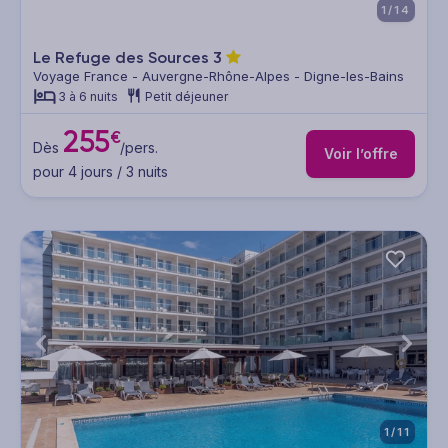
1/14
Le Refuge des Sources
3
Voyage France - Auvergne-Rhône-Alpes - Digne-les-Bains
3 à 6 nuits
Petit déjeuner
255
€
Dès
/pers.
Voir l’offre
pour 4 jours / 3 nuits
1/11