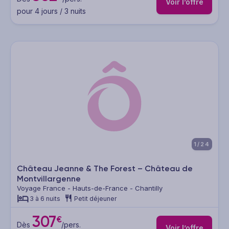
Voir l’offre
pour 4 jours / 3 nuits
1/24
Château Jeanne & The Forest – Château de
Montvillargenne
Voyage France - Hauts-de-France - Chantilly
3 à 6 nuits
Petit déjeuner
307
€
Dès
/pers.
Voir l’offre