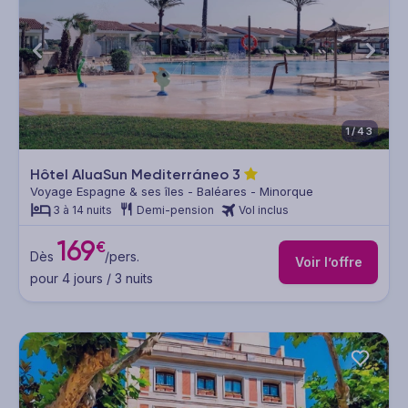
1/43
Hôtel AluaSun Mediterráneo
3
Voyage Espagne & ses îles - Baléares - Minorque
3 à 14 nuits
Demi-pension
Vol inclus
169
€
Dès
/pers.
Voir l’offre
pour 4 jours / 3 nuits