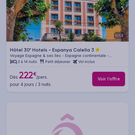
1/12
Hôtel 30º Hotels - Espanya Calella
3
Voyage Espagne & ses îles - Espagne continentale -
Barcelone & sa région
3 à 14 nuits
Petit déjeuner
Vol inclus
222
€
Dès
/pers.
Voir l’offre
pour 4 jours / 3 nuits