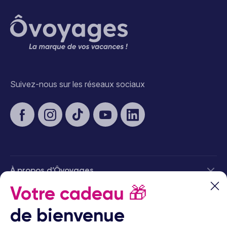
Suivez-nous sur les réseaux sociaux
À propos d’Ôvoyages
Votre cadeau
🎁
Besoin d’aide
de bienvenue
© 2026 Ôvoyages