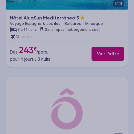
1/15
Hôtel AluaSun Mediterráneo
3
Voyage Espagne & ses îles - Baléares - Minorque
3 à 14 nuits
Sans repas (hébergement seul)
Vol inclus
243
€
Dès
/pers.
Voir l’offre
pour 4 jours / 3 nuits