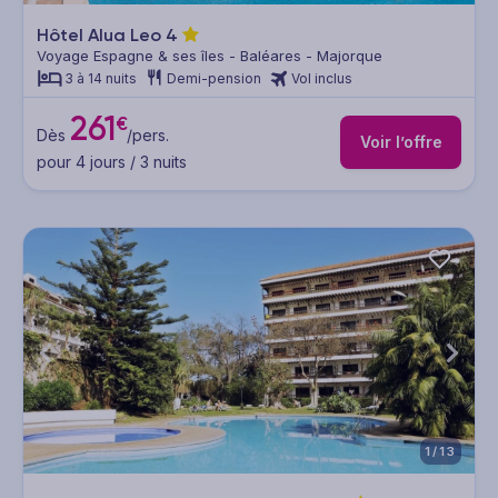
Hôtel Alua Leo
4
Voyage Espagne & ses îles - Baléares - Majorque
3 à 14 nuits
Demi-pension
Vol inclus
261
€
Dès
/pers.
Voir l’offre
pour 4 jours / 3 nuits
1/13