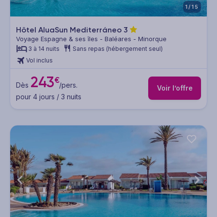
1/15
Hôtel AluaSun Mediterráneo
3
Voyage Espagne & ses îles - Baléares - Minorque
3 à 14 nuits
Sans repas (hébergement seul)
Vol inclus
243
€
Dès
/pers.
Voir l’offre
pour 4 jours / 3 nuits