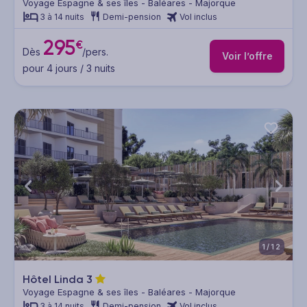
Voyage Espagne & ses îles - Baléares - Majorque
3 à 14 nuits
Demi-pension
Vol inclus
295
€
Dès
/pers.
Voir l’offre
pour 4 jours / 3 nuits
1/12
Hôtel Linda
3
Voyage Espagne & ses îles - Baléares - Majorque
3 à 14 nuits
Demi-pension
Vol inclus