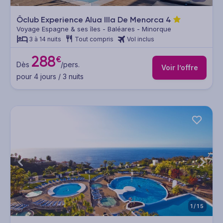
Ôclub Experience Alua Illa De Menorca
4
Voyage Espagne & ses îles - Baléares - Minorque
3 à 14 nuits
Tout compris
Vol inclus
288
€
Dès
/pers.
Voir l’offre
pour 4 jours / 3 nuits
1/15