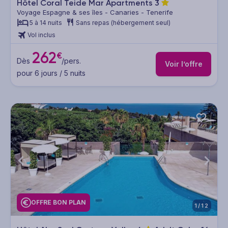
Hôtel Coral Teide Mar Apartments
3
Voyage Espagne & ses îles - Canaries - Tenerife
5 à 14 nuits
Sans repas (hébergement seul)
Vol inclus
262
€
Dès
/pers.
Voir l’offre
pour 6 jours / 5 nuits
OFFRE BON PLAN
1/12