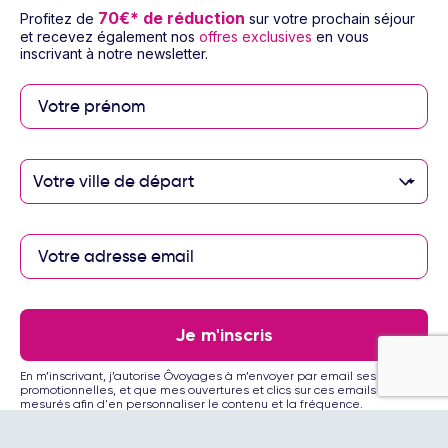
70€* de réduction
Profitez de
sur votre prochain séjour
et recevez également nos
offres exclusives
en vous
inscrivant à notre newsletter.
Paiement sécurisé
Votre ville de départ
Paiement en 3 ou 4
fois par carte
bancaire avec
notre partenaire
Floa
Je m'inscris
En m’inscrivant, j’autorise Ôvoyages à m’envoyer par email ses offres
promotionnelles, et que mes ouvertures et clics sur ces emails soient
mesurés afin d'en personnaliser le contenu et la fréquence.
Les partenaires Ôvoyages