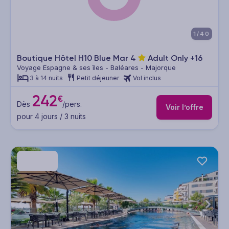
1/40
Boutique Hôtel H10 Blue Mar
4
Adult Only +16
Voyage Espagne & ses îles - Baléares - Majorque
3 à 14 nuits
Petit déjeuner
Vol inclus
242
€
Dès
/pers.
Voir l’offre
pour 4 jours / 3 nuits