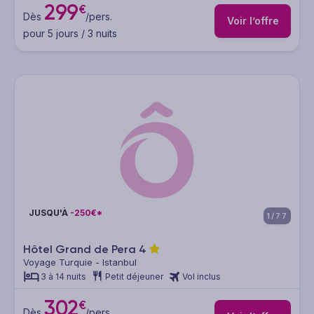
299
€
Dès
/pers.
Voir l’offre
pour 5 jours / 3 nuits
JUSQU'À
-250€*
1/77
Hôtel Grand de Pera
4
Voyage Turquie - Istanbul
3 à 14 nuits
Petit déjeuner
Vol inclus
302
€
Dès
/pers.