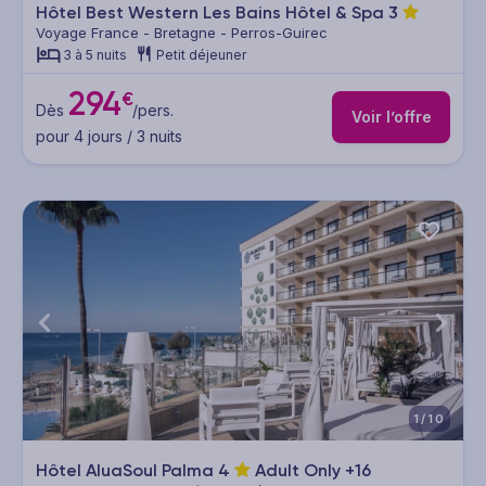
Hôtel Best Western Les Bains Hôtel & Spa
3
Voyage France - Bretagne - Perros-Guirec
3 à 5 nuits
Petit déjeuner
294
€
Dès
/pers.
Voir l’offre
pour 4 jours / 3 nuits
1/10
Hôtel AluaSoul Palma
4
Adult Only +16