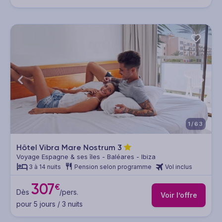
1/63
Hôtel Vibra Mare Nostrum
3
Voyage Espagne & ses îles - Baléares - Ibiza
3 à 14 nuits
Pension selon programme
Vol inclus
307
€
Dès
/pers.
Voir l’offre
pour 5 jours / 3 nuits