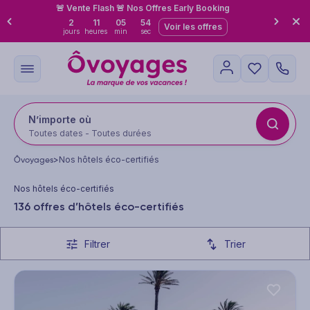
🚨 Vente Flash 🚨 Nos Offres Early Booking
2
11
05
52
Voir les offres
jours
heures
min
sec
N’importe où
Toutes dates - Toutes durées
Ôvoyages
>
Nos hôtels éco-certifiés
Nos hôtels éco-certifiés
136 offres d’hôtels éco-certifiés
Filtrer
Trier