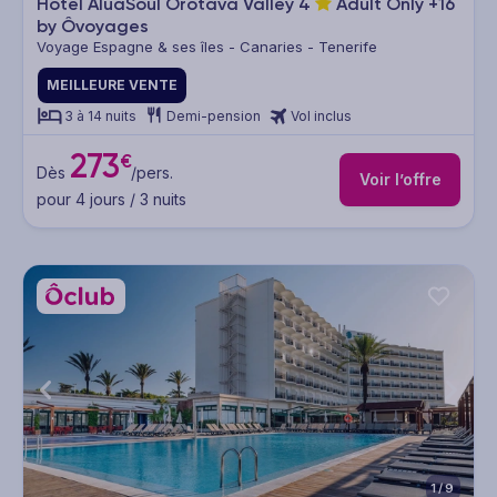
Hôtel AluaSoul Orotava Valley
4
Adult Only +16
by Ôvoyages
Voyage Espagne & ses îles - Canaries - Tenerife
MEILLEURE VENTE
3 à 14 nuits
Demi-pension
Vol inclus
273
€
Dès
/pers.
Voir l’offre
pour 4 jours / 3 nuits
1/9