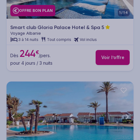
OFFRE BON PLAN
1/14
Smart club Gloria Palace Hotel & Spa
5
Voyage Albanie
3 à 14 nuits
Tout compris
Vol inclus
244
€
Dès
/pers.
Voir l’offre
pour 4 jours / 3 nuits