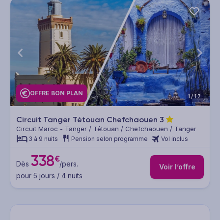
OFFRE BON PLAN
1/17
Circuit Tanger Tétouan Chefchaouen
3
Circuit Maroc - Tanger / Tétouan / Chefchaouen / Tanger
3 à 9 nuits
Pension selon programme
Vol inclus
338
€
Dès
/pers.
Voir l’offre
pour 5 jours / 4 nuits