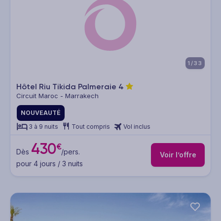
1/33
Hôtel Riu Tikida Palmeraie
4
Circuit Maroc - Marrakech
NOUVEAUTÉ
3 à 9 nuits
Tout compris
Vol inclus
430
€
Dès
/pers.
Voir l’offre
pour 4 jours / 3 nuits