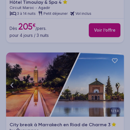
Hôtel Timoulay & Spa
4
Circuit Maroc - Agadir
3 à 14 nuits
Petit déjeuner
Vol inclus
205
€
Dès
/pers.
Voir l’offre
pour 4 jours / 3 nuits
1/13
City break à Marrakech en Riad de Charme
3