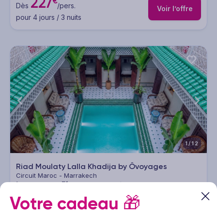
227
€
Dès
/pers.
Voir l’offre
pour 4 jours / 3 nuits
1/12
Riad Moulaty Lalla Khadija by Ôvoyages
Circuit Maroc - Marrakech
3 à 9 nuits
Petit déjeuner
Vol inclus
Votre cadeau
🎁
227
€
Dès
/pers.
Voir l’offre