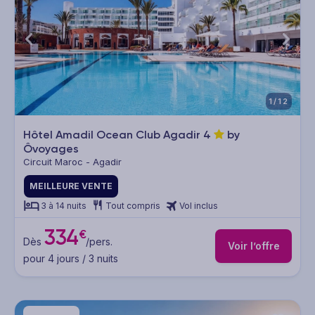
1/12
Hôtel Amadil Ocean Club Agadir
4
by
Ôvoyages
Circuit Maroc - Agadir
MEILLEURE VENTE
3 à 14 nuits
Tout compris
Vol inclus
334
€
Dès
/pers.
Voir l’offre
pour 4 jours / 3 nuits