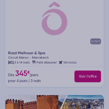
1/121
Riad Melhoun & Spa
Circuit Maroc - Marrakech
3 à 14 nuits
Petit déjeuner
Vol inclus
345
€
Dès
/pers.
Voir l’offre
pour 4 jours / 3 nuits