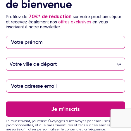
de bienvenue
pour 4 jours / 3 nuits
70€* de réduction
Profitez de
sur votre prochain séjour
et recevez également nos
offres exclusives
en vous
inscrivant à notre newsletter.
Votre ville de départ
1/45
Hôtel Hilton Garden Inn Tanger City Center
4
Circuit Maroc - Tanger
Je m'inscris
NOUVEAUTÉ
3 à 14 nuits
Sans repas (hébergement seul)
En m’inscrivant, j’autorise Ôvoyages à m’envoyer par email ses offres
Vol inclus
promotionnelles, et que mes ouvertures et clics sur ces emails soient
mesurés afin d'en personnaliser le contenu et la fréquence.