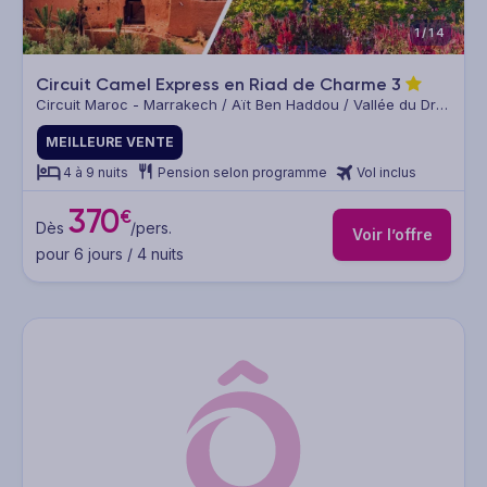
1/14
Circuit Camel Express en Riad de Charme
3
Circuit Maroc - Marrakech / Aït Ben Haddou / Vallée du Draa
/ Zagora / Oasis de Fint / Ouarzazate / Marrakech
MEILLEURE VENTE
4 à 9 nuits
Pension selon programme
Vol inclus
370
€
Dès
/pers.
Voir l’offre
pour 6 jours / 4 nuits