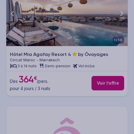
1/10
Hôtel Mia Agafay Resort
4
by Ôvoyages
Circuit Maroc - Marrakech
3 à 14 nuits
Demi-pension
Vol inclus
364
€
Dès
/pers.
Voir l’offre
pour 4 jours / 3 nuits