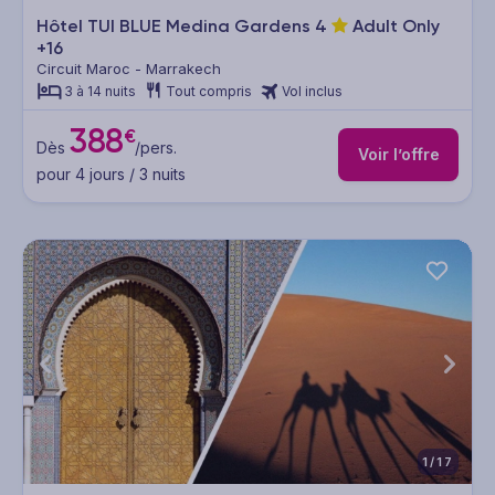
Hôtel TUI BLUE Medina Gardens
4
Adult Only
+16
Circuit Maroc - Marrakech
3 à 14 nuits
Tout compris
Vol inclus
388
€
Dès
/pers.
Voir l’offre
pour 4 jours / 3 nuits
1/17