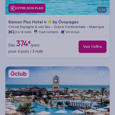
OFFRE BON PLAN
1/15
Kamari Plus Hotel
4
by Ôvoyages
Circuit Espagne & ses îles - Grèce Continentale - Majorque
3 à 14 nuits
Tout compris
Vol inclus
374
€
Dès
/pers.
Voir l’offre
pour 4 jours / 3 nuits