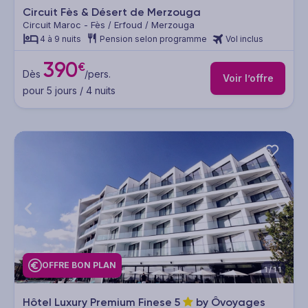
Circuit Fès & Désert de Merzouga
Circuit Maroc - Fès / Erfoud / Merzouga
4 à 9 nuits
Pension selon programme
Vol inclus
390
€
Dès
/pers.
Voir l’offre
pour 5 jours / 4 nuits
OFFRE BON PLAN
1/11
Hôtel Luxury Premium Finese
5
by Ôvoyages