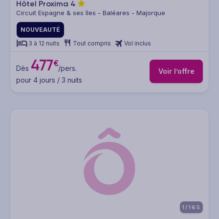
Hôtel Proxima
4
Circuit Espagne & ses îles - Baléares - Majorque
NOUVEAUTÉ
3 à 12 nuits
Tout compris
Vol inclus
477
€
Dès
/pers.
Voir l’offre
pour 4 jours / 3 nuits
1/165