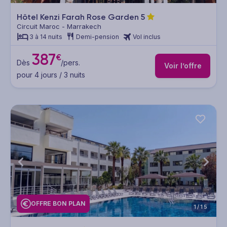
Hôtel Kenzi Farah Rose Garden
5
Circuit Maroc - Marrakech
3 à 14 nuits
Demi-pension
Vol inclus
387
€
Dès
/pers.
Voir l’offre
pour 4 jours / 3 nuits
OFFRE BON PLAN
1/15