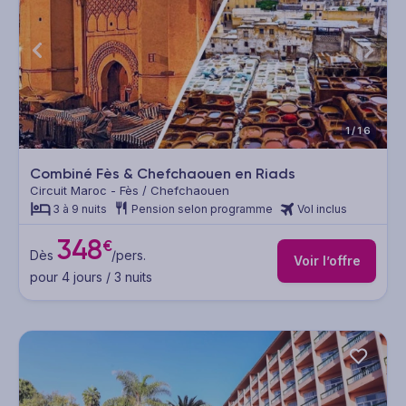
1/16
Combiné Fès & Chefchaouen en Riads
Circuit Maroc - Fès / Chefchaouen
3 à 9 nuits
Pension selon programme
Vol inclus
348
€
Dès
/pers.
Voir l’offre
pour 4 jours / 3 nuits