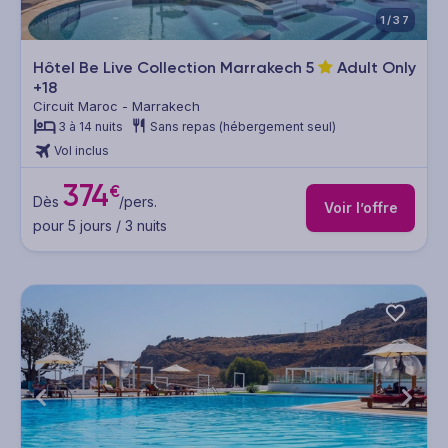
1/37
Hôtel Be Live Collection Marrakech
5
Adult Only
+18
Circuit Maroc - Marrakech
3 à 14 nuits
Sans repas (hébergement seul)
Vol inclus
374
€
Dès
/pers.
Voir l’offre
pour 5 jours / 3 nuits