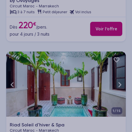
by Ôvoyages
Circuit Maroc - Marrakech
3 à 7 nuits
Petit déjeuner
Vol inclus
220
€
Dès
/pers.
Voir l’offre
pour 4 jours / 3 nuits
1/15
Riad Soleil d'hiver & Spa
Circuit Maroc - Marrakech