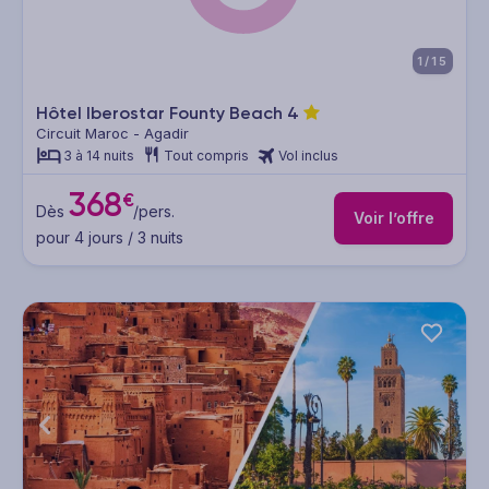
1/15
Hôtel Iberostar Founty Beach
4
Circuit Maroc - Agadir
3 à 14 nuits
Tout compris
Vol inclus
368
€
Dès
/pers.
Voir l’offre
pour 4 jours / 3 nuits