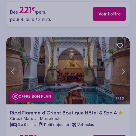
221
€
Dès
/pers.
Voir l’offre
pour 4 jours / 3 nuits
OFFRE BON PLAN
1/10
Riad Flamme d'Orient Boutique Hôtel & Spa
4
Circuit Maroc - Marrakech
3 à 9 nuits
Petit déjeuner
Vol inclus