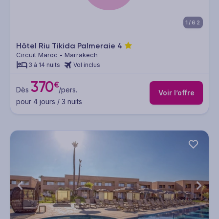
1/62
Hôtel Riu Tikida Palmeraie
4
Circuit Maroc - Marrakech
3 à 14 nuits
Vol inclus
370
€
Dès
/pers.
Voir l’offre
pour 4 jours / 3 nuits