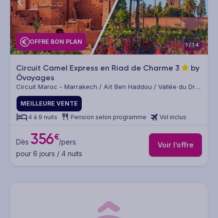
OFFRE BON PLAN
1/14
Circuit Camel Express en Riad de Charme
3
by
Ôvoyages
Circuit Maroc - Marrakech / Aït Ben Haddou / Vallée du Draa
/ Zagora / Oasis de Fint / Ouarzazate / Marrakech
MEILLEURE VENTE
4 à 9 nuits
Pension selon programme
Vol inclus
356
€
Dès
/pers.
Voir l’offre
pour 6 jours / 4 nuits