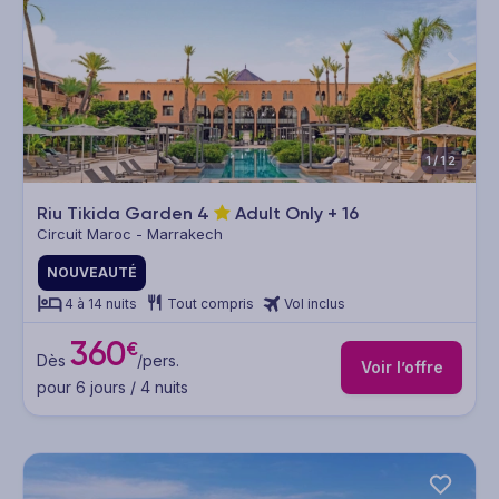
1/12
Riu Tikida Garden
4
Adult Only + 16
Circuit Maroc - Marrakech
NOUVEAUTÉ
4 à 14 nuits
Tout compris
Vol inclus
360
€
Dès
/pers.
Voir l’offre
pour 6 jours / 4 nuits