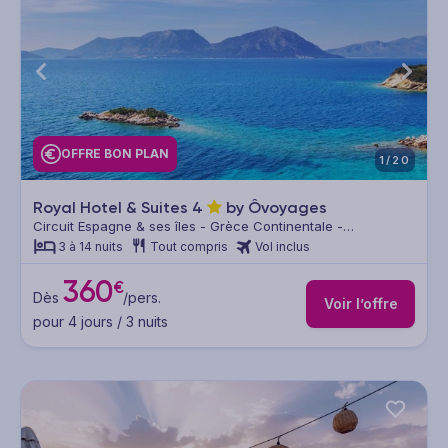
OFFRE BON PLAN
1/20
Royal Hotel & Suites
4
by Ôvoyages
Circuit Espagne & ses îles - Grèce Continentale -
Thessalonique & sa région
3 à 14 nuits
Tout compris
Vol inclus
360
€
Dès
/pers.
Voir l’offre
pour 4 jours / 3 nuits