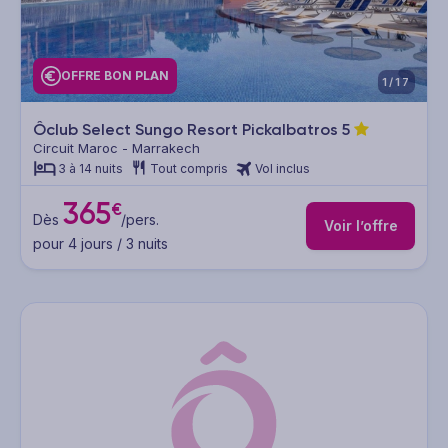
OFFRE BON PLAN
1/17
Ôclub Select Sungo Resort Pickalbatros
5
Circuit Maroc - Marrakech
3 à 14 nuits
Tout compris
Vol inclus
365
€
Dès
/pers.
Voir l’offre
pour 4 jours / 3 nuits