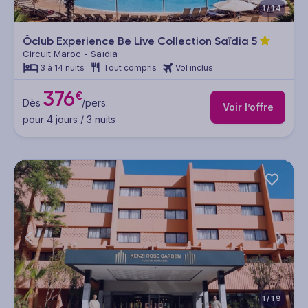
1/14
Ôclub Experience Be Live Collection Saïdia
5
Circuit Maroc - Saïdia
3 à 14 nuits
Tout compris
Vol inclus
376
€
Dès
/pers.
Voir l’offre
pour 4 jours / 3 nuits
1/19