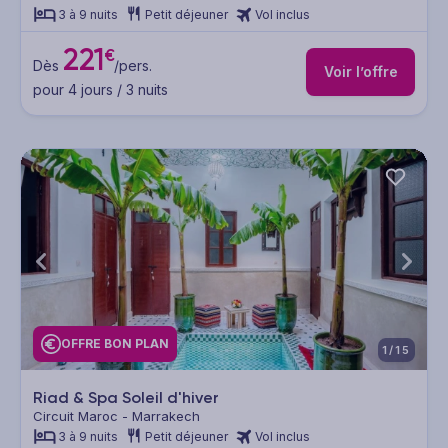
3 à 9 nuits
Petit déjeuner
Vol inclus
221
€
Dès
/pers.
Voir l’offre
pour 4 jours / 3 nuits
OFFRE BON PLAN
1/15
Riad & Spa Soleil d'hiver
Circuit Maroc - Marrakech
3 à 9 nuits
Petit déjeuner
Vol inclus