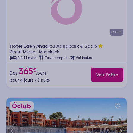
1/158
Hôtel Eden Andalou Aquapark & Spa
5
Circuit Maroc - Marrakech
3 à 14 nuits
Tout compris
Vol inclus
365
€
Dès
/pers.
Voir l’offre
pour 4 jours / 3 nuits