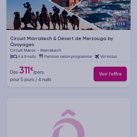
1/14
Circuit Marrakech & Désert de Merzouga by
Ôvoyages
Circuit Maroc - Marrakech
4 à 9 nuits
Pension selon programme
Vol inclus
311
€
Dès
/pers.
Voir l’offre
pour 5 jours / 4 nuits