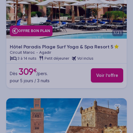
OFFRE BON PLAN
1/21
Hôtel Paradis Plage Surf Yoga & Spa Resort
5
Circuit Maroc - Agadir
3 à 14 nuits
Petit déjeuner
Vol inclus
309
€
Dès
/pers.
Voir l’offre
pour 5 jours / 3 nuits