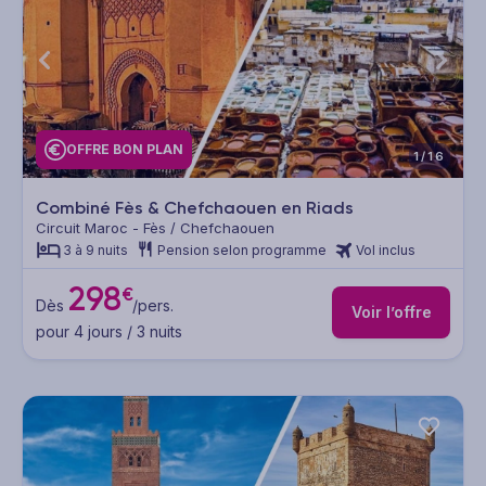
OFFRE BON PLAN
1/16
Combiné Fès & Chefchaouen en Riads
Circuit Maroc - Fès / Chefchaouen
3 à 9 nuits
Pension selon programme
Vol inclus
298
€
Dès
/pers.
Voir l’offre
pour 4 jours / 3 nuits