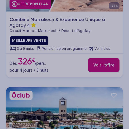
OFFRE BON PLAN
1/15
Combiné Marrakech & Expérience Unique à
Agafay
4
Circuit Maroc - Marrakech / Désert d'Agafay
MEILLEURE VENTE
3 à 9 nuits
Pension selon programme
Vol inclus
326
€
Dès
/pers.
Voir l’offre
pour 4 jours / 3 nuits