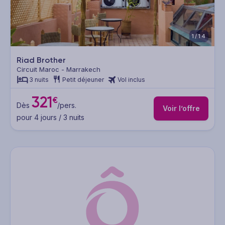
1/14
Riad Brother
Circuit Maroc - Marrakech
3 nuits
Petit déjeuner
Vol inclus
321
€
Dès
/pers.
Voir l’offre
pour 4 jours / 3 nuits