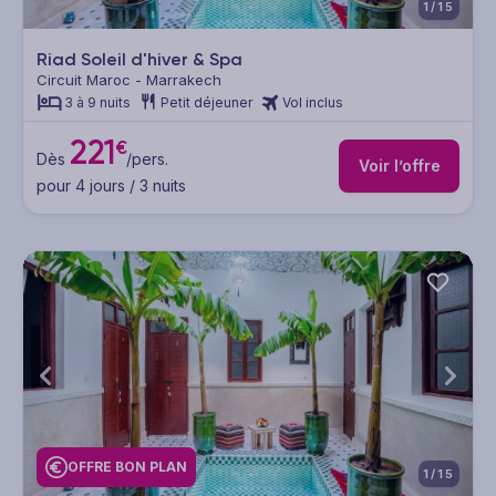
1/15
Riad Soleil d'hiver & Spa
Circuit Maroc - Marrakech
3 à 9 nuits
Petit déjeuner
Vol inclus
221
€
Dès
/pers.
Voir l’offre
pour 4 jours / 3 nuits
OFFRE BON PLAN
1/15