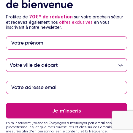
de bienvenue
3 à 9 nuits
Petit déjeuner
Vol inclus
227
€
70€* de réduction
Profitez de
sur votre prochain séjour
Dès
/pers.
Voir l’offre
et recevez également nos
offres exclusives
en vous
pour 4 jours / 3 nuits
inscrivant à notre newsletter.
Votre ville de départ
1/45
Je m'inscris
Hôtel Hilton Garden Inn Tanger City Center
4
Circuit Maroc - Tanger
En m’inscrivant, j’autorise Ôvoyages à m’envoyer par email ses offres
promotionnelles, et que mes ouvertures et clics sur ces emails soient
mesurés afin d'en personnaliser le contenu et la fréquence.