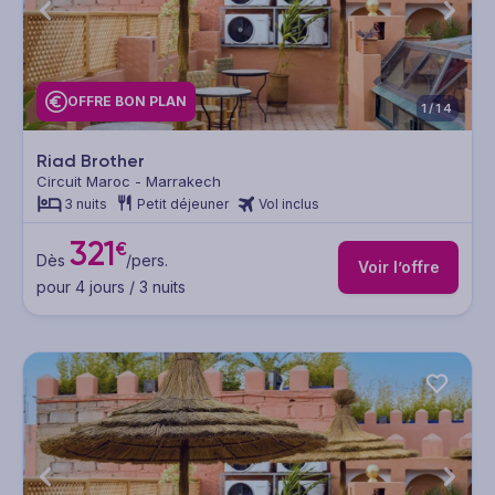
OFFRE BON PLAN
1/14
Riad Brother
Circuit Maroc - Marrakech
3 nuits
Petit déjeuner
Vol inclus
321
€
Dès
/pers.
Voir l’offre
pour 4 jours / 3 nuits