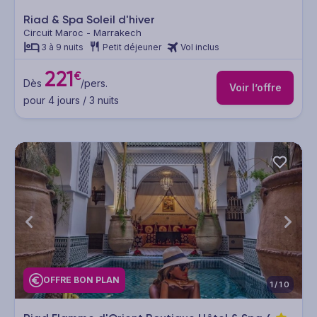
Riad & Spa Soleil d'hiver
Circuit Maroc - Marrakech
3 à 9 nuits
Petit déjeuner
Vol inclus
221
€
Dès
/pers.
Voir l’offre
pour 4 jours / 3 nuits
OFFRE BON PLAN
1/10