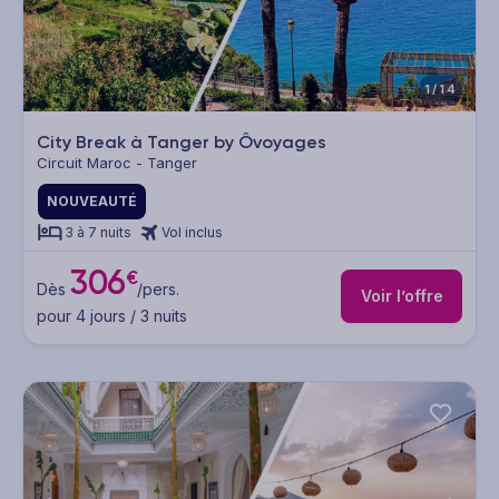
1/14
City Break à Tanger by Ôvoyages
Circuit Maroc - Tanger
NOUVEAUTÉ
3 à 7 nuits
Vol inclus
306
€
Dès
/pers.
Voir l’offre
pour 4 jours / 3 nuits