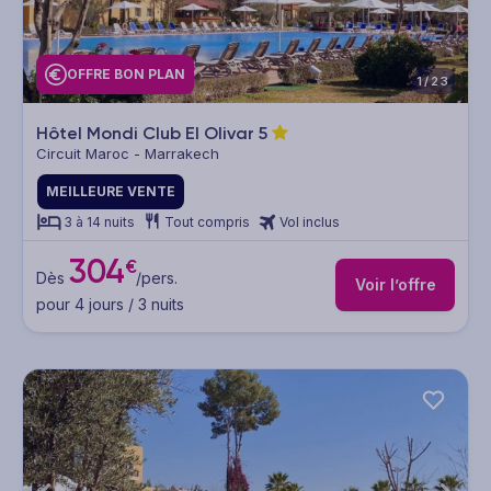
OFFRE BON PLAN
1/23
Hôtel Mondi Club El Olivar
5
Circuit Maroc - Marrakech
MEILLEURE VENTE
3 à 14 nuits
Tout compris
Vol inclus
304
€
Dès
/pers.
Voir l’offre
pour 4 jours / 3 nuits