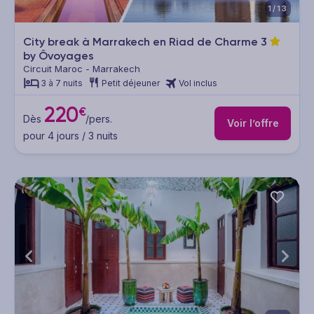
1/13
City break à Marrakech en Riad de Charme
3
by Ôvoyages
Circuit Maroc - Marrakech
3 à 7 nuits
Petit déjeuner
Vol inclus
220
€
Dès
/pers.
Voir l’offre
pour 4 jours / 3 nuits