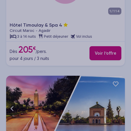
1/114
Hôtel Timoulay & Spa
4
Circuit Maroc - Agadir
3 à 14 nuits
Petit déjeuner
Vol inclus
205
€
Dès
/pers.
Voir l’offre
pour 4 jours / 3 nuits