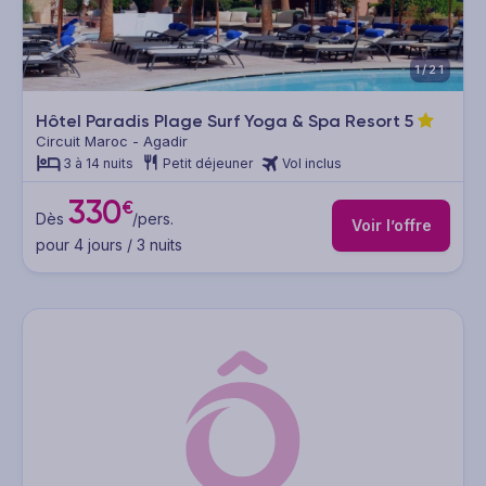
1/21
Hôtel Paradis Plage Surf Yoga & Spa Resort
5
Circuit Maroc - Agadir
3 à 14 nuits
Petit déjeuner
Vol inclus
330
€
Dès
/pers.
Voir l’offre
pour 4 jours / 3 nuits