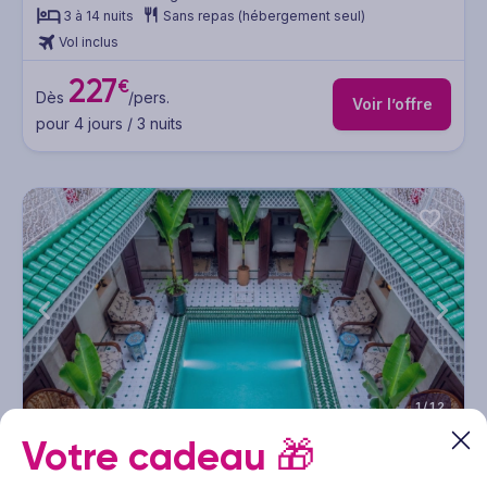
3 à 14 nuits
Sans repas (hébergement seul)
Vol inclus
227
€
Dès
/pers.
Voir l’offre
pour 4 jours / 3 nuits
1/12
Votre cadeau
🎁
Riad Moulaty Lalla Khadija by Ôvoyages
Circuit Maroc - Marrakech