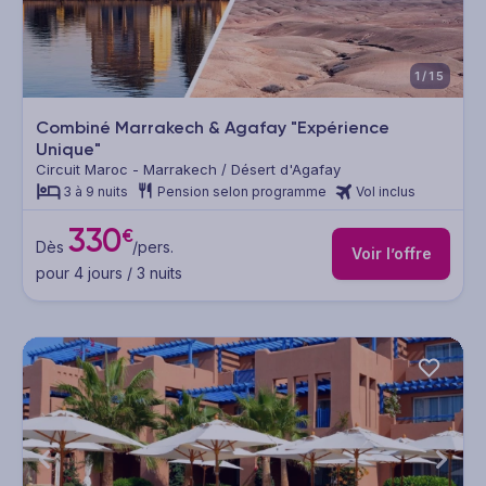
1/15
Combiné Marrakech & Agafay "Expérience
Unique"
Circuit Maroc - Marrakech / Désert d'Agafay
3 à 9 nuits
Pension selon programme
Vol inclus
330
€
Dès
/pers.
Voir l’offre
pour 4 jours / 3 nuits