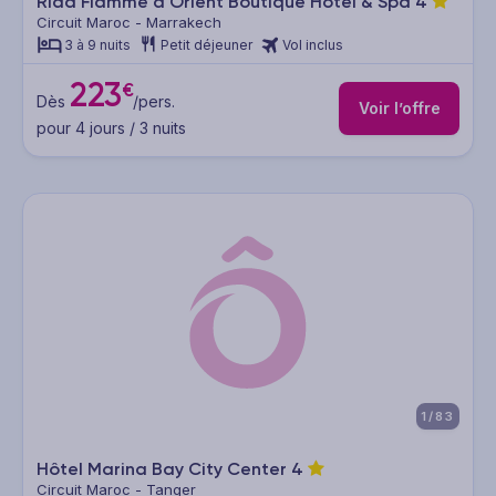
Riad Flamme d'Orient Boutique Hôtel & Spa
4
Circuit Maroc - Marrakech
3 à 9 nuits
Petit déjeuner
Vol inclus
223
€
Dès
/pers.
Voir l’offre
pour 4 jours / 3 nuits
1/83
Hôtel Marina Bay City Center
4
Circuit Maroc - Tanger