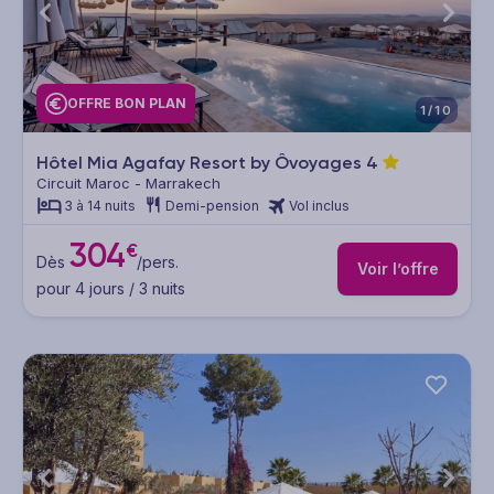
OFFRE BON PLAN
1/10
Hôtel Mia Agafay Resort by Ôvoyages
4
Circuit Maroc - Marrakech
3 à 14 nuits
Demi-pension
Vol inclus
304
€
Dès
/pers.
Voir l’offre
pour 4 jours / 3 nuits