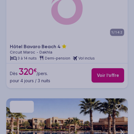
1/142
Hôtel Bavaro Beach
4
Circuit Maroc - Dakhla
3 à 14 nuits
Demi-pension
Vol inclus
320
€
Dès
/pers.
Voir l’offre
pour 4 jours / 3 nuits