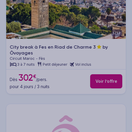
1/12
City break à Fes en Riad de Charme
3
by
Ôvoyages
Circuit Maroc - Fès
3 à 7 nuits
Petit déjeuner
Vol inclus
302
€
Dès
/pers.
Voir l’offre
pour 4 jours / 3 nuits