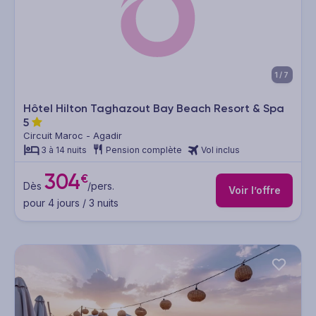
1/7
Hôtel Hilton Taghazout Bay Beach Resort & Spa
5
Circuit Maroc - Agadir
3 à 14 nuits
Pension complète
Vol inclus
304
€
Dès
/pers.
Voir l’offre
pour 4 jours / 3 nuits