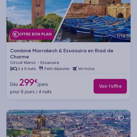
OFFRE BON PLAN
1/15
Combiné Marrakech & Essaouira en Riad de
Charme
Circuit Maroc - Essaouira
4 à 9 nuits
Petit déjeuner
Vol inclus
299
€
Dès
/pers.
Voir l’offre
pour 6 jours / 4 nuits