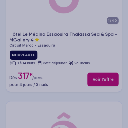
1/40
Hôtel Le Médina Essaouira Thalassa Sea & Spa -
MGallery
4
Circuit Maroc - Essaouira
NOUVEAUTÉ
3 à 14 nuits
Petit déjeuner
Vol inclus
317
€
Dès
/pers.
Voir l’offre
pour 4 jours / 3 nuits