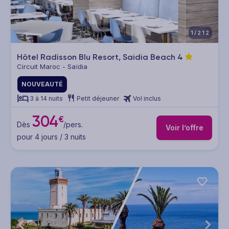
1/212
Hôtel Radisson Blu Resort, Saidia Beach
4
Circuit Maroc - Saïdia
NOUVEAUTÉ
3 à 14 nuits
Petit déjeuner
Vol inclus
304
€
Dès
/pers.
Voir l’offre
pour 4 jours / 3 nuits