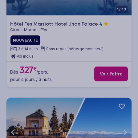
1/73
Hôtel Fes Marriott Hotel Jnan Palace
4
Circuit Maroc - Fès
NOUVEAUTÉ
3 à 14 nuits
Sans repas (hébergement seul)
Vol inclus
327
€
Dès
/pers.
Voir l’offre
pour 4 jours / 3 nuits