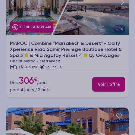
OFFRE BON PLAN
1/15
MAROC | Combiné "Marrakech & Désert" - Ôcity
Xperience Riad Samir Privilege Boutique Hotel &
Spa
3
& Mia Agafay Resort
4
by Ôvoyages
Circuit Maroc - Marrakech
3 à 14 nuits
Vol inclus
306
€
Dès
/pers.
Voir l’offre
pour 4 jours / 3 nuits