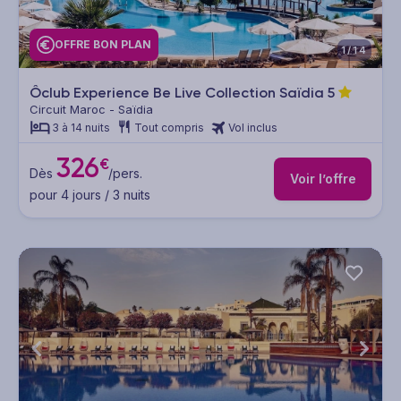
OFFRE BON PLAN
1/14
Ôclub Experience Be Live Collection Saïdia
5
Circuit Maroc - Saïdia
3 à 14 nuits
Tout compris
Vol inclus
326
€
Dès
/pers.
Voir l’offre
pour 4 jours / 3 nuits