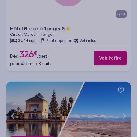
1/13
Hôtel Barceló Tanger
5
Circuit Maroc - Tanger
3 à 14 nuits
Petit déjeuner
Vol inclus
326
€
Dès
/pers.
Voir l’offre
pour 4 jours / 3 nuits