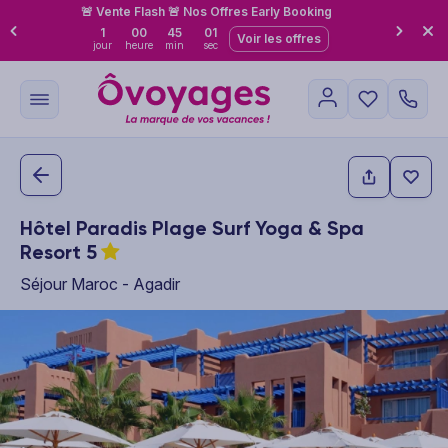
🚨 Vente Flash 🚨 Nos Offres Early Booking
1
00
45
00
Voir les offres
jour
heure
min
sec
Hôtel Paradis Plage Surf Yoga & Spa
Resort
5
Séjour Maroc - Agadir
This carousel shows one large product image at a time. Use the P