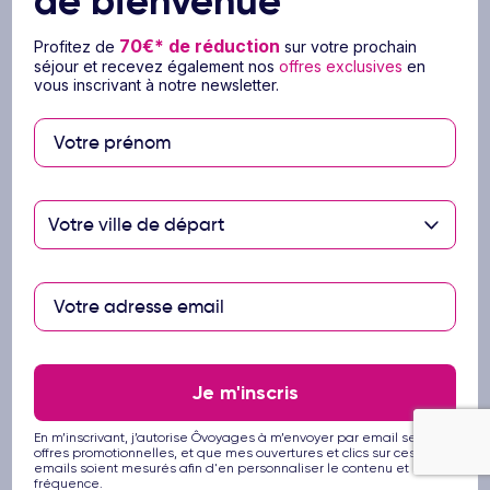
de bienvenue
le bébé ou l’enfant qui partage la chambre avec
70€* de réduction
deux adultes.
Profitez de
sur votre prochain
séjour et recevez également nos
offres exclusives
en
vous inscrivant à notre newsletter.
Formalités & Santé
Vous trouverez ci-dessous les informations utiles
pour préparer votre voyage et prendre
connaissance des actualités du pays que vous
Votre ville de départ
allez visiter.
Formalités d’entrée
Les ressortissants français doivent être munis
d’un passeport individuel en cours de validité,
durant la totalité du séjour programmé.
Je m'inscris
Pour toutes informations concernant les
formalités d’entrée des ressortissants étrangers, il
En m’inscrivant, j’autorise Ôvoyages à m’envoyer par email ses
est nécessaire de se renseigner auprès des
offres promotionnelles, et que mes ouvertures et clics sur ces
emails soient mesurés afin d'en personnaliser le contenu et la
organismes adéquats (consulats, ambassades…).
fréquence.