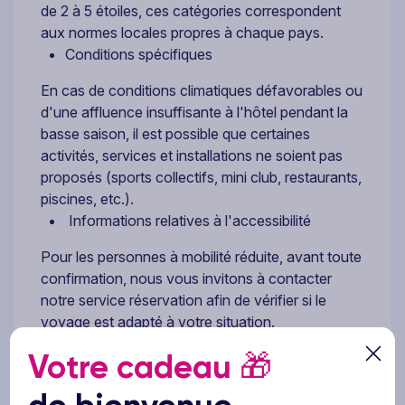
de 2 à 5 étoiles, ces catégories correspondent
aux normes locales propres à chaque pays.
Conditions spécifiques
En cas de conditions climatiques défavorables ou
d'une affluence insuffisante à l'hôtel pendant la
basse saison, il est possible que certaines
activités, services et installations ne soient pas
proposés (sports collectifs, mini club, restaurants,
piscines, etc.).
Informations relatives à l'accessibilité
Pour les personnes à mobilité réduite, avant toute
confirmation, nous vous invitons à contacter
notre service réservation afin de vérifier si le
voyage est adapté à votre situation.
Bébés et enfants
Votre cadeau
🎁
Le tarif « bébé » (moins de 2 ans) ou le tarif «
enfant » (de 2 à moins de 12 ans) s’applique pour