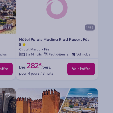
1/12
1/52
Hôtel Palais Médina Riad Resort Fès
5
Circuit Maroc - Fès
nclus
3 à 14 nuits
Petit déjeuner
Vol inclus
282
€
Dès
/pers.
’offre
Voir l’offre
pour 4 jours / 3 nuits