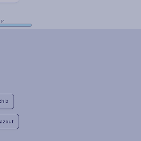
 14
khla
azout