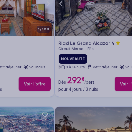
1/108
Riad Le Grand Alcazar
4
Circuit Maroc - Fès
NOUVEAUTÉ
etit déjeuner
Vol inclus
3 à 14 nuits
Petit déjeuner
Vol 
292
€
Dès
/pers.
Voir l’offre
Voir l
ts
pour 4 jours / 3 nuits