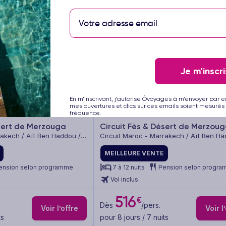
Je m'inscri
AN
En m’inscrivant, j’autorise Ôvoyages à m’envoyer par e
1/17
mes ouvertures et clics sur ces emails soient mesurés 
fréquence.
ésert de Merzouga
Circuit Fès & Désert de Merzou
rakech / Aït Ben Haddou /
Circuit Maroc - Marrakech / Aït Ben Ha
Vallée de Todra / Merzouga
Gorges du Dadès / Vallée de Todra / 
/ Fès
MEILLEURE VENTE
ension selon programme
7 à 12 nuits
Pension selon progr
Vol inclus
516
€
Dès
/pers.
Voir l’offre
Voir l
ts
pour 8 jours / 7 nuits