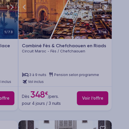
1/73
1/16
alace
Combiné Fès & Chefchaouen en Riads
Circuit Maroc - Fès / Chefchaouen
3 à 9 nuits
Pension selon programme
l inclus
Vol inclus
348
€
Dès
/pers.
’offre
Voir l’offre
pour 4 jours / 3 nuits