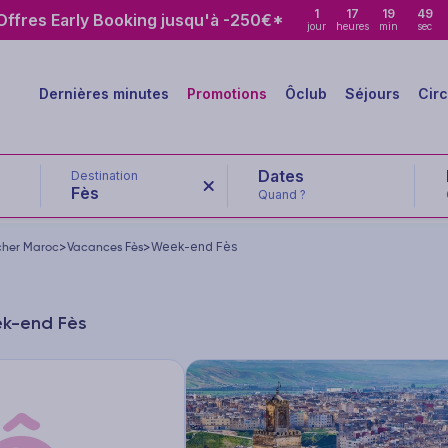
1
17
19
48
ffres Early Booking jusqu'à -250€*
jour
heures
min
sec
Dernières minutes
Promotions
Ôclub
Séjours
Circ
Destination
Fès
Quand ?
cher Maroc
>
Vacances Fès
>
Week-end Fès
ek-end Fès