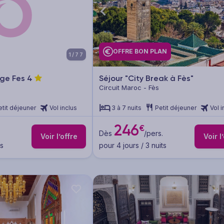
OFFRE BON PLAN
1/77
age Fes
4
Séjour "City Break à Fès"
Circuit Maroc - Fès
etit déjeuner
Vol inclus
3 à 7 nuits
Petit déjeuner
Vol i
246
€
Dès
/pers.
Voir l’offre
Voir l
ts
pour 4 jours / 3 nuits