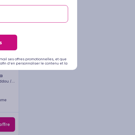
s
mail ses offres promotionnelles, et que
1/17
afin d'en personnaliser le contenu et la
ga
ddou /
Merzouga
amme
’offre