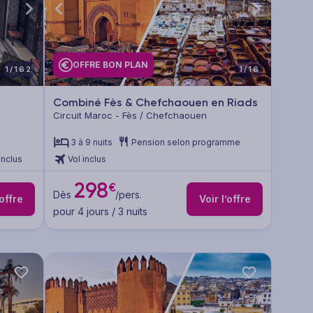
OFFRE BON PLAN
1/162
1/16
Combiné Fès & Chefchaouen en Riads
Circuit Maroc - Fès / Chefchaouen
3 à 9 nuits
Pension selon programme
inclus
Vol inclus
298
€
Dès
/pers.
’offre
Voir l’offre
pour 4 jours / 3 nuits