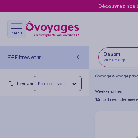
Découvrez nos O
Menu
Départ
Filtres et tri
Ville de départ ?
Ôvoyages
>
Voyage pas 
Trier par
Prix croissant
Week-end Fès
14 offres de we
Budget par personne
Prix min.
Prix max.