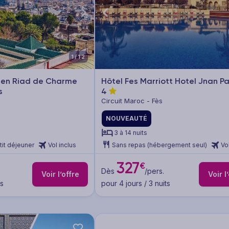
1/12
s en Riad de Charme
Hôtel Fes Marriott Hotel Jnan P
s
4
Circuit Maroc - Fès
NOUVEAUTÉ
3 à 14 nuits
tit déjeuner
Vol inclus
Sans repas (hébergement seul)
Vo
327
€
Dès
/pers.
Voir l’offre
Voir l
ts
pour 4 jours / 3 nuits