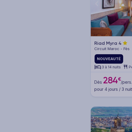
4* (4)
3* (2)
Autre (6)
Riad Myra
4
Circuit Maroc - Fès
Type de voyage
NOUVEAUTÉ
Séjours (8)
3 à 14 nuits
P
Hôtels (3)
284
€
Dès
/pers.
Riads (5)
pour 4 jours / 3 nui
Circuits (4)
Circuits en groupe (4)
Circuits en petit groupe (2)