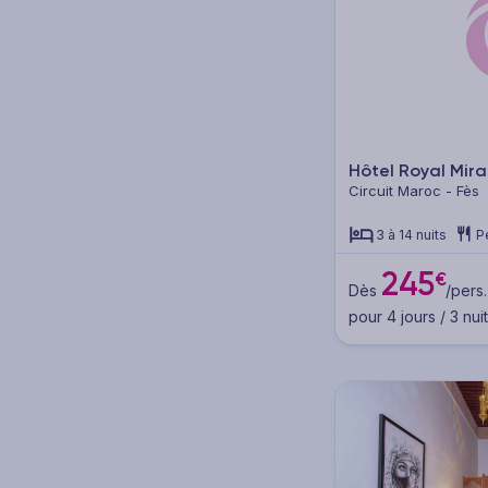
Destination
Pension
Hôtel Royal Mir
Circuit Maroc - Fès
Petit déjeuner (7)
3 à 14 nuits
P
Sans repas (hébergement
245
seul) (1)
€
Dès
/pers.
pour 4 jours / 3 nui
Pension selon programme (6)
Catégorie
5* (2)