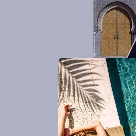
Equipements sportifs (2)
Guide francophone (6)
Excursion(s) incluse(s) (2)
Nos marques Ô
Circuit Fès & D
Circuit Maroc - Fès
By Ôvoyages (2)
4 à 9 nuits
Pe
Vol inclus
392
€
Dès
/pers.
pour 5 jours / 4 nui