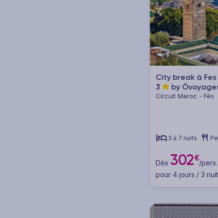
Combinés (2)
Combinés circuit & séjour
(2)
Thématique
City break à Fe
3
by Ôvoyage
Mer - Plage (2)
Circuit Maroc - Fès
City Trips (6)
Découverte (11)
3 à 7 nuits
Pe
Bien être - Spa (2)
302
€
Dès
/pers.
pour 4 jours / 3 nui
Points forts
Piscine (8)