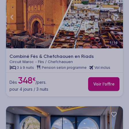
1/16
Combiné Fès & Chefchaouen en Riads
Circuit Maroc - Fès / Chefchaouen
3 à 9 nuits
Pension selon programme
Vol inclus
348
€
Dès
/pers.
Voir l’offre
pour 4 jours / 3 nuits