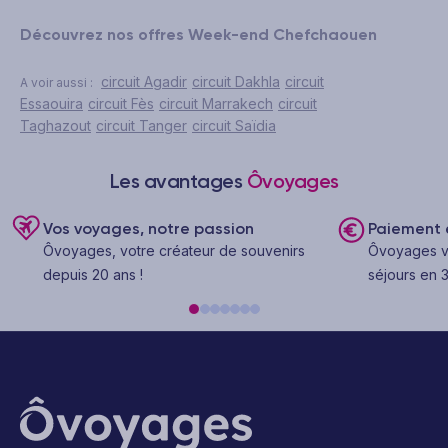
Découvrez nos offres Week-end Chefchaouen
circuit Agadir
circuit Dakhla
circuit
A voir aussi :
Essaouira
circuit Fès
circuit Marrakech
circuit
Taghazout
circuit Tanger
circuit Saïdia
Les avantages
Ôvoyages
Vos voyages, notre passion
Paiement e
Ôvoyages, votre créateur de souvenirs
Ôvoyages v
depuis 20 ans !
séjours en 3