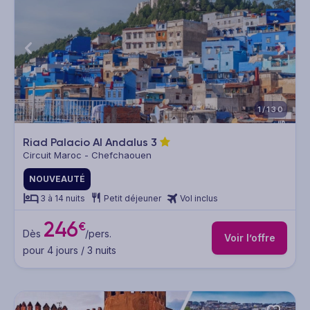
1/130
Riad Palacio Al Andalus
3
Circuit Maroc - Chefchaouen
NOUVEAUTÉ
3 à 14 nuits
Petit déjeuner
Vol inclus
246
€
Dès
/pers.
Voir l’offre
pour 4 jours / 3 nuits