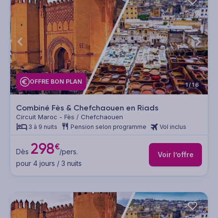
OFFRE BON PLAN
1/16
Combiné Fès & Chefchaouen en Riads
Circuit Maroc - Fès / Chefchaouen
3 à 9 nuits
Pension selon programme
Vol inclus
298
€
Dès
/pers.
Voir l’offre
pour 4 jours / 3 nuits