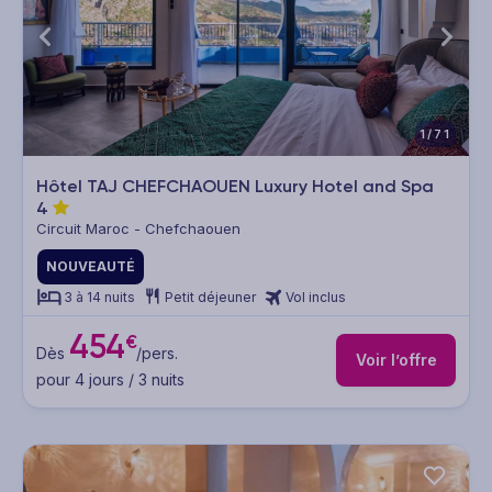
1/71
Hôtel TAJ CHEFCHAOUEN Luxury Hotel and Spa
4
Circuit Maroc - Chefchaouen
NOUVEAUTÉ
3 à 14 nuits
Petit déjeuner
Vol inclus
454
€
Dès
/pers.
Voir l’offre
pour 4 jours / 3 nuits