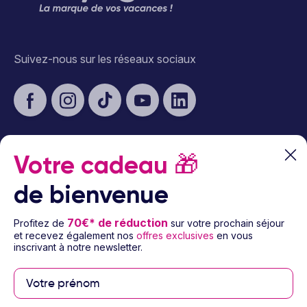
Suivez-nous sur les réseaux sociaux
Votre cadeau
🎁
À propos d’Ôvoyages
de bienvenue
Besoin d’aide
70€* de réduction
Profitez de
sur votre prochain séjour
et recevez également nos
offres exclusives
en vous
© 2026 Ôvoyages
inscrivant à notre newsletter.