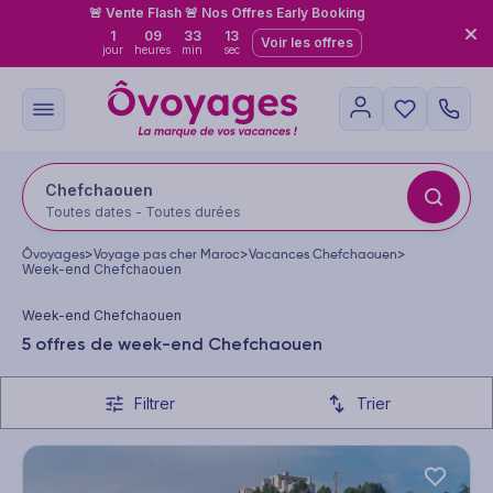
🚨 Vente Flash 🚨 Nos Offres Early Booking
1
09
33
12
Voir les offres
jour
heures
min
sec
Chefchaouen
Toutes dates - Toutes durées
Ôvoyages
>
Voyage pas cher Maroc
>
Vacances Chefchaouen
>
Week-end Chefchaouen
Week-end Chefchaouen
5 offres de week-end Chefchaouen
Filtrer
Trier