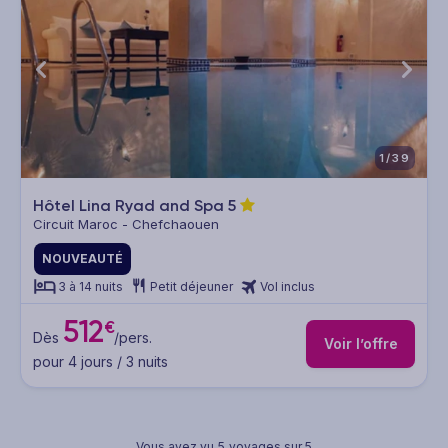
1/39
Hôtel Lina Ryad and Spa
5
Circuit Maroc - Chefchaouen
NOUVEAUTÉ
3 à 14 nuits
Petit déjeuner
Vol inclus
512
€
Dès
/pers.
Voir l’offre
pour 4 jours / 3 nuits
Vous avez vu
5
voyages sur 5