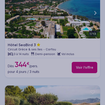
1/13
Hôtel SeaBird
3
Circuit Grèce & ses îles - Corfou
3 à 14 nuits
Demi-pension
Vol inclus
344
€
Dès
/pers.
Voir l’offre
pour 4 jours / 3 nuits