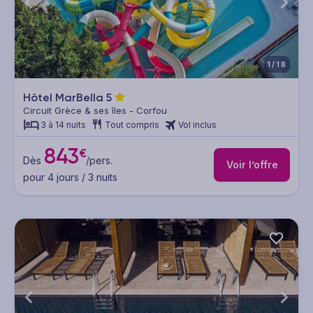
1/18
Hôtel MarBella
5
Circuit Grèce & ses îles - Corfou
3 à 14 nuits
Tout compris
Vol inclus
843
€
Dès
/pers.
Voir l’offre
pour 4 jours / 3 nuits