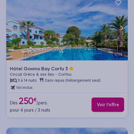
1/15
Hôtel Govino Bay Corfu
3
Circuit Grèce & ses îles - Corfou
3 à 14 nuits
Sans repas (hébergement seul)
Vol inclus
250
€
Dès
/pers.
Voir l’offre
pour 4 jours / 3 nuits