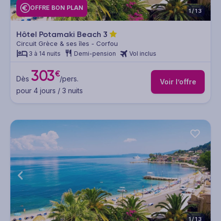
OFFRE BON PLAN
1/13
Hôtel Potamaki Beach
3
Circuit Grèce & ses îles - Corfou
3 à 14 nuits
Demi-pension
Vol inclus
303
€
Dès
/pers.
Voir l’offre
pour 4 jours / 3 nuits
1/13