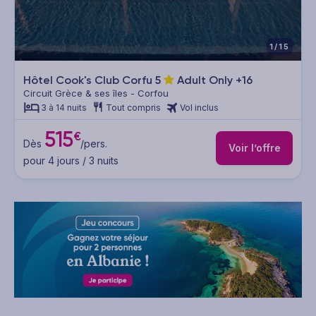
1/15
Hôtel Cook's Club Corfu
5
Adult Only +16
Circuit Grèce & ses îles - Corfou
3 à 14 nuits
Tout compris
Vol inclus
515
€
Dès
/pers.
Voir l’offre
pour 4 jours / 3 nuits