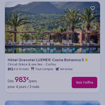
1/17
Hôtel Grecotel LUXME® Costa Botanica
5
Circuit Grèce & ses îles - Corfou
3 à 14 nuits
Tout compris
Vol inclus
983
€
Dès
/pers.
Voir l’offre
pour 4 jours / 3 nuits