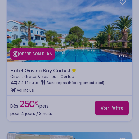
OFFRE BON PLAN
1/15
Hôtel Govino Bay Corfu
3
Circuit Grèce & ses îles - Corfou
3 à 14 nuits
Sans repas (hébergement seul)
Vol inclus
250
€
Dès
/pers.
Voir l’offre
pour 4 jours / 3 nuits