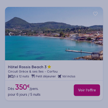
1/12
Hôtel Rossis Beach
3
Circuit Grèce & ses îles - Corfou
5 à 12 nuits
Petit déjeuner
Vol inclus
350
€
Dès
/pers.
Voir l’offre
pour 6 jours / 5 nuits