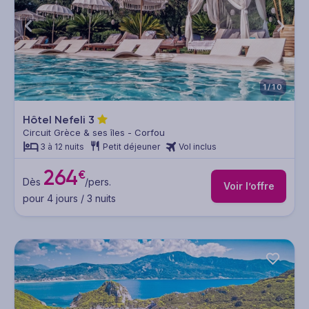
1/10
Hôtel Nefeli
3
Circuit Grèce & ses îles - Corfou
3 à 12 nuits
Petit déjeuner
Vol inclus
264
€
Dès
/pers.
Voir l’offre
pour 4 jours / 3 nuits