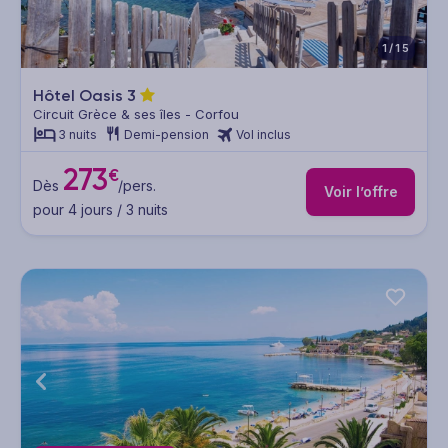
1/15
Hôtel Oasis
3
Circuit Grèce & ses îles - Corfou
3 nuits
Demi-pension
Vol inclus
273
€
Dès
/pers.
Voir l’offre
pour 4 jours / 3 nuits