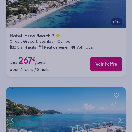
1/12
Hôtel Ipsos Beach
3
Circuit Grèce & ses îles - Corfou
3 à 14 nuits
Petit déjeuner
Vol inclus
267
€
Dès
/pers.
Voir l’offre
pour 4 jours / 3 nuits