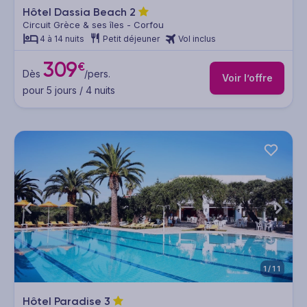
Hôtel Dassia Beach
2
Circuit Grèce & ses îles - Corfou
4 à 14 nuits
Petit déjeuner
Vol inclus
309
€
Dès
/pers.
Voir l’offre
pour 5 jours / 4 nuits
1/11
Hôtel Paradise
3