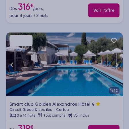
316
€
Dès
/pers.
Voir l’offre
pour 4 jours / 3 nuits
1/12
Smart club Golden Alexandros Hôtel
4
Circuit Grèce & ses îles - Corfou
3 à 14 nuits
Tout compris
Vol inclus
319
€