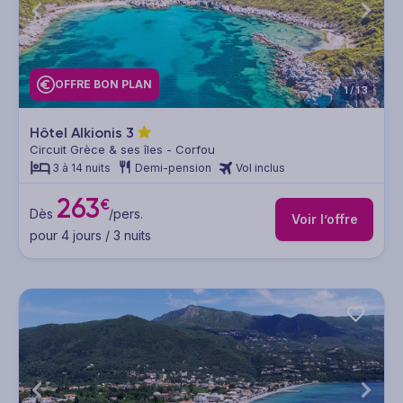
OFFRE BON PLAN
1/13
Hôtel Alkionis
3
Circuit Grèce & ses îles - Corfou
3 à 14 nuits
Demi-pension
Vol inclus
263
€
Dès
/pers.
Voir l’offre
pour 4 jours / 3 nuits