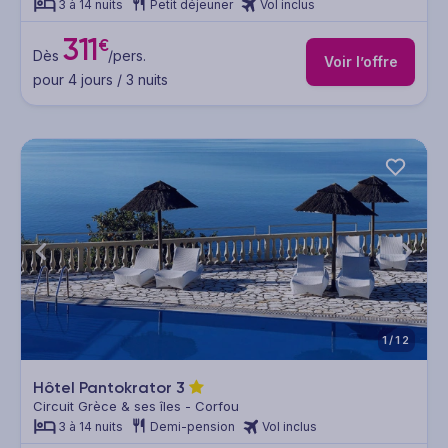
3 à 14 nuits
Petit déjeuner
Vol inclus
311
€
Dès
/pers.
Voir l’offre
pour 4 jours / 3 nuits
1/12
Hôtel Pantokrator
3
Circuit Grèce & ses îles - Corfou
3 à 14 nuits
Demi-pension
Vol inclus