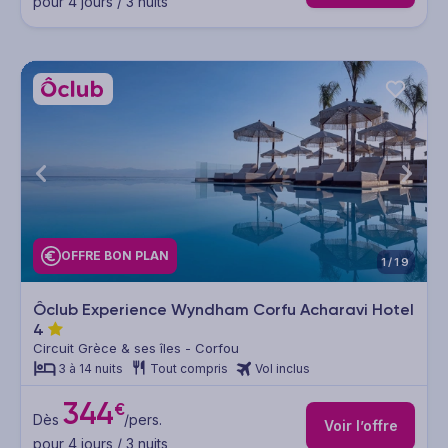
pour 4 jours / 3 nuits
OFFRE BON PLAN
1/19
Ôclub Experience Wyndham Corfu Acharavi Hotel
4
Circuit Grèce & ses îles - Corfou
3 à 14 nuits
Tout compris
Vol inclus
344
€
Dès
/pers.
Voir l’offre
pour 4 jours / 3 nuits