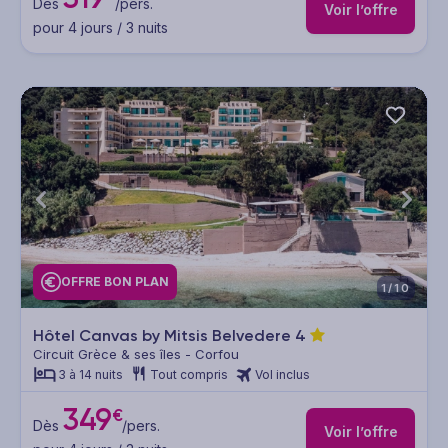
Dès
/pers.
Voir l’offre
pour 4 jours / 3 nuits
OFFRE BON PLAN
1/10
Hôtel Canvas by Mitsis Belvedere
4
Circuit Grèce & ses îles - Corfou
3 à 14 nuits
Tout compris
Vol inclus
349
€
Dès
/pers.
Voir l’offre