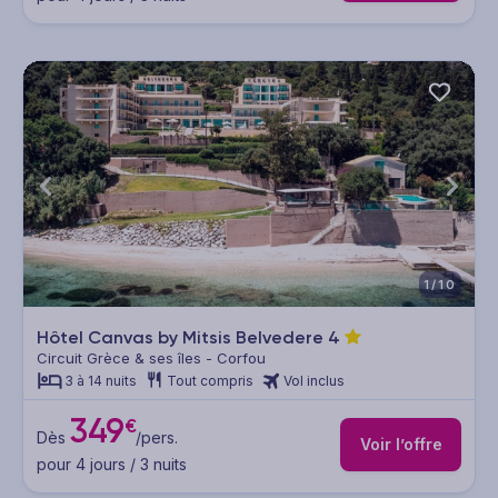
1/10
Hôtel Canvas by Mitsis Belvedere
4
Circuit Grèce & ses îles - Corfou
3 à 14 nuits
Tout compris
Vol inclus
349
€
Dès
/pers.
Voir l’offre
pour 4 jours / 3 nuits