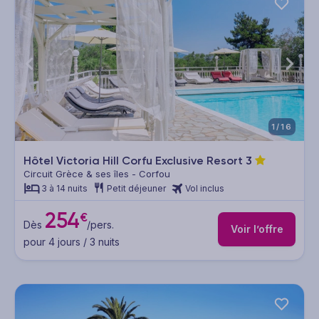
1/16
Hôtel Victoria Hill Corfu Exclusive Resort
3
Circuit Grèce & ses îles - Corfou
3 à 14 nuits
Petit déjeuner
Vol inclus
254
€
Dès
/pers.
Voir l’offre
pour 4 jours / 3 nuits