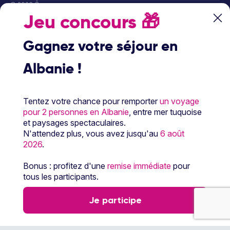
© 2026 Ôvoyages
Jeu concours
🎁
Gagnez votre séjour en
Albanie !
Paiement sécurisé
Tentez votre chance pour remporter
un voyage
pour 2 personnes en Albanie
, entre mer tuquoise
et paysages spectaculaires.
Paiement en 3 ou 4
N'attendez plus, vous avez jusqu'au
6 août
fois par carte
2026
.
bancaire avec
notre partenaire
Floa
Bonus : profitez d'une
remise immédiate
pour
tous les participants.
Je participe
Les partenaires Ôvoyages