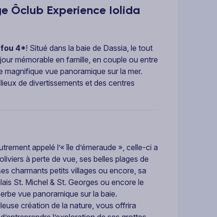
e Ôclub Experience Iolida
rfou 4*
! Situé dans la baie de Dassia, le tout
our mémorable en famille, en couple ou entre
 une magnifique vue panoramique sur la mer.
 lieux de divertissements et des centres
utrement appelé l’« île d’émeraude », celle-ci a
’oliviers à perte de vue, ses belles plages de
 ses charmants petits villages ou encore, sa
lais St. Michel & St. Georges ou encore le
perbe vue panoramique sur la baie.
euse création de la nature, vous offrira
d’entreprendre l’exploration de ses grottes