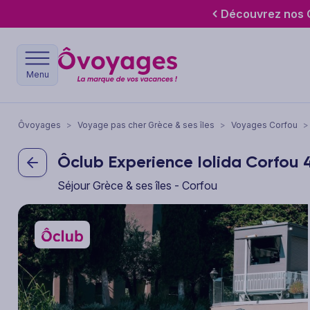
Découvrez nos O
Menu
Ôvoyages
>
Voyage pas cher Grèce & ses îles
>
Voyages Corfou
>
Ôclub Experience Iolida Corfou
Séjour Grèce & ses îles - Corfou