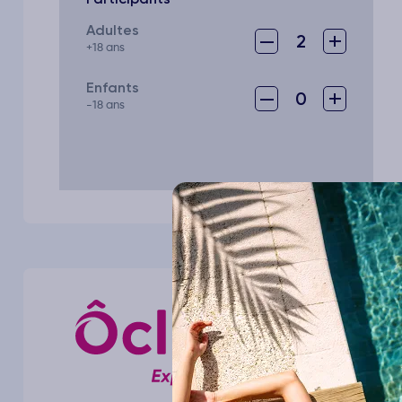
Adultes
–
+
2
+18 ans
Enfants
–
+
0
-18 ans