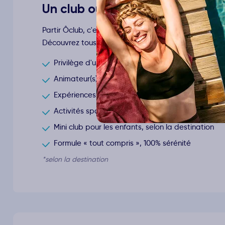
Un club ouvert sur le monde !
Partir Ôclub, c'est la promesse de passer de vraie
Découvrez tous les avantages du Ôclub Experience*
Privilège d'un hôtel club 4* et 5* parmi les meilleu
Animateur(s) francophone(s) à votre service
Expériences pour découvrir la culture locale et la
Activités sportives et divertissements pour toute 
Mini club pour les enfants, selon la destination
Formule « tout compris », 100% sérénité
*selon la destination