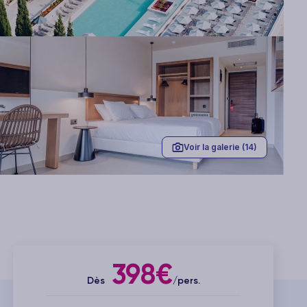
Voir la galerie (14)
398€
Dès
/pers.