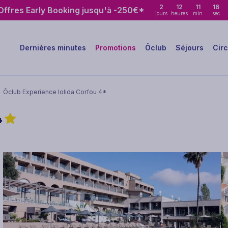
2
12
11
14
ffres Early Booking jusqu'à -250€*
jours
heures
min
sec
Dernières minutes
Promotions
Ôclub
Séjours
Circ
Ôclub Experience Iolida Corfou 4*
4