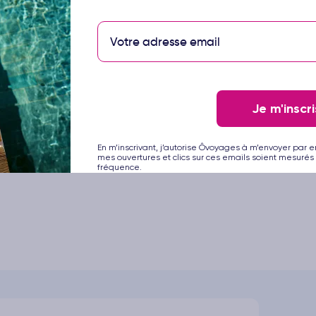
s vacances, entre moments de convivialité, de partage et de déc
 :
rs de la région
Je m'inscri
 destination
En m’inscrivant, j’autorise Ôvoyages à m’envoyer par e
la famille
mes ouvertures et clics sur ces emails soient mesurés 
fréquence.