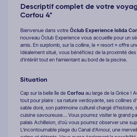
Descriptif complet de votre voyag
Corfou 4*
Bienvenue dans votre
Ôclub Experience Iolida Co
nouveau Ôclub Experience vous accueille pour un séj
amis. En surplomb, sur la colline, le « resort » offre
Idéalement situé, vous bénéficiez de la proximité des
d’intérêt tout en farnientant au bord de la piscine.
Situation
Cap sur la belle île de
Corfou
au large de la Grèce ! A
tout pour plaire : sa nature verdoyante, ses collines d
sable doré, son patrimoine culturel chargé d’histoire,
cuisine savoureuse… Vous pourrez visiter le grand pa
palais Achilleion, d’où vous pourrez observer une su
L’incontournable plage du Canal d’Amour, une merveill
calme et détente. Vous aurez également la possibilité 