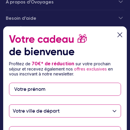
À propos d’Ôvoyages
Besoin d’aide
© 2026 Ôvoyages
Votre cadeau
🎁
de bienvenue
70€* de réduction
Profitez de
sur votre prochain
séjour et recevez également nos
offres exclusives
en
Paiement sécurisé
vous inscrivant à notre newsletter.
Paiement en 3 ou 4
fois par carte
bancaire avec
Votre ville de départ
notre partenaire
Floa