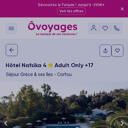
Découvrez la Turquie ! Jusqu'à -250€*
Voir les offres
Hôtel Nafsika
4
Adult Only +17
Séjour Grèce & ses îles - Corfou
This carousel shows one large product image at a time. Use the P