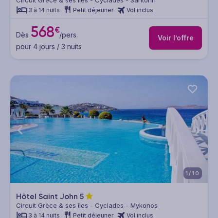
Circuit Grèce & ses îles - Cyclades - Santorin
3 à 14 nuits
Petit déjeuner
Vol inclus
568
€
Dès
/pers.
Voir l’offre
pour 4 jours / 3 nuits
1/10
Hôtel Saint John
5
Circuit Grèce & ses îles - Cyclades - Mykonos
3 à 14 nuits
Petit déjeuner
Vol inclus