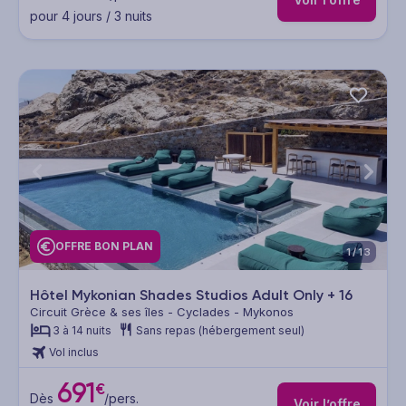
pour 4 jours / 3 nuits
OFFRE BON PLAN
1/13
Hôtel Mykonian Shades Studios Adult Only + 16
Circuit Grèce & ses îles - Cyclades - Mykonos
3 à 14 nuits
Sans repas (hébergement seul)
Vol inclus
691
€
Dès
/pers.
Voir l’offre