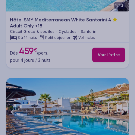
1/12
Hôtel SMY Mediterranean White Santorini
4
Adult Only +18
Circuit Grèce & ses îles - Cyclades - Santorin
3 à 14 nuits
Petit déjeuner
Vol inclus
459
€
Dès
/pers.
Voir l’offre
pour 4 jours / 3 nuits