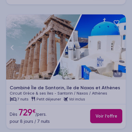
1/9
Combiné Île de Santorin, île de Naxos et Athènes
Circuit Grèce & ses îles - Santorin / Naxos / Athènes
7 nuits
Petit déjeuner
Vol inclus
729
€
Dès
/pers.
Voir l’offre
pour 8 jours / 7 nuits