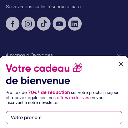
Suivez-nous sur les réseaux sociaux
À propos d’Ôvoyages
Votre cadeau
🎁
Besoin d’aide
de bienvenue
© 2026 Ôvoyages
70€* de réduction
Profitez de
sur votre prochain séjour
et recevez également nos
offres exclusives
en vous
inscrivant à notre newsletter.
Paiement sécurisé