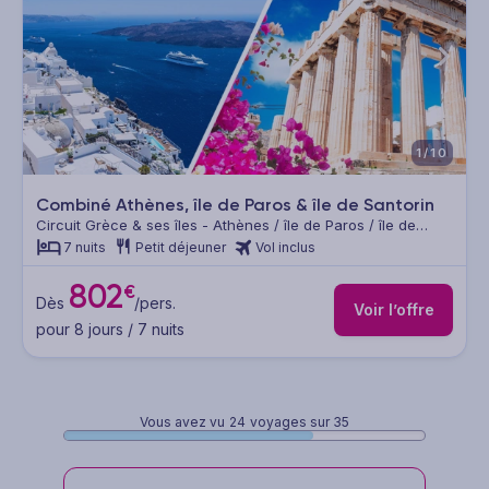
1/10
Combiné Athènes, île de Paros & île de Santorin
Circuit Grèce & ses îles - Athènes / île de Paros / île de
Santorin
7 nuits
Petit déjeuner
Vol inclus
802
€
Dès
/pers.
Voir l’offre
pour 8 jours / 7 nuits
Vous avez vu
24
voyages sur 35