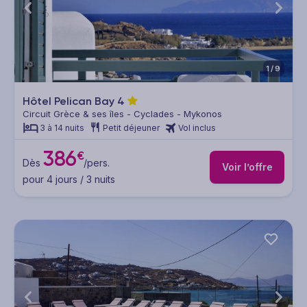
1/9
Hôtel Pelican Bay
4
Circuit Grèce & ses îles - Cyclades - Mykonos
3 à 14 nuits
Petit déjeuner
Vol inclus
386
€
Dès
/pers.
Voir l’offre
pour 4 jours / 3 nuits