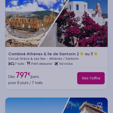
1/11
Combiné Athènes & île de Santorin
2
ou
3
Circuit Grèce & ses îles - Athènes / Santorin
7 nuits
Petit déjeuner
Vol inclus
797
€
Dès
/pers.
Voir l’offre
pour 8 jours / 7 nuits