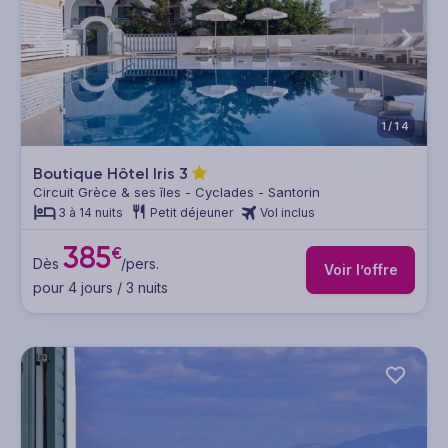
1/14
Boutique Hôtel Iris
3
Circuit Grèce & ses îles - Cyclades - Santorin
3 à 14 nuits
Petit déjeuner
Vol inclus
385
€
Dès
/pers.
Voir l’offre
pour 4 jours / 3 nuits