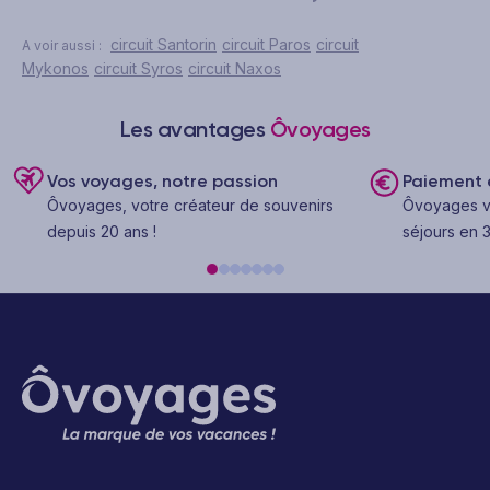
circuit Santorin
circuit Paros
circuit
A voir aussi :
Mykonos
circuit Syros
circuit Naxos
Les avantages
Ôvoyages
Vos voyages, notre passion
Paiement e
Ôvoyages, votre créateur de souvenirs
Ôvoyages v
depuis 20 ans !
séjours en 3