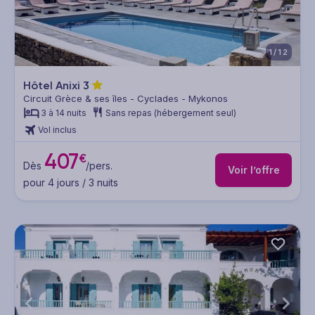
1/12
Hôtel Anixi
3
Circuit Grèce & ses îles - Cyclades - Mykonos
3 à 14 nuits
Sans repas (hébergement seul)
Vol inclus
407
€
Dès
/pers.
Voir l’offre
pour 4 jours / 3 nuits