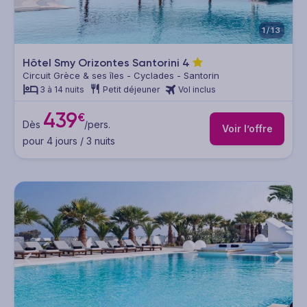
1/13
Hôtel Smy Orizontes Santorini
4
Circuit Grèce & ses îles - Cyclades - Santorin
3 à 14 nuits
Petit déjeuner
Vol inclus
439
€
Dès
/pers.
Voir l’offre
pour 4 jours / 3 nuits