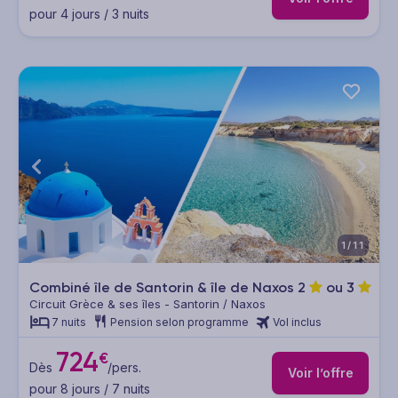
pour 4 jours / 3 nuits
1/11
Combiné île de Santorin & île de Naxos
2
ou
3
Circuit Grèce & ses îles - Santorin / Naxos
7 nuits
Pension selon programme
Vol inclus
724
€
Dès
/pers.
Voir l’offre
pour 8 jours / 7 nuits