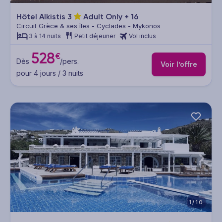
Hôtel Alkistis
3
Adult Only + 16
Circuit Grèce & ses îles - Cyclades - Mykonos
3 à 14 nuits
Petit déjeuner
Vol inclus
528
€
Dès
/pers.
Voir l’offre
pour 4 jours / 3 nuits
1/10