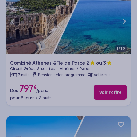
1/10
Combiné Athènes & île de Paros
2
ou
3
Circuit Grèce & ses îles - Athènes / Paros
7 nuits
Pension selon programme
Vol inclus
797
€
Dès
/pers.
Voir l’offre
pour 8 jours / 7 nuits