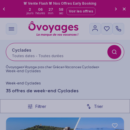
🚨 Vente Flash 🚨 Nos Offres Early Booking
2
06
27
56
Voir les offres
jours
heures
min
sec
Cyclades
Toutes dates - Toutes durées
Ôvoyages
>
Voyage pas cher Grèce
>
Vacances Cyclades
>
Week-end Cyclades
Week-end Cyclades
35 offres de week-end Cyclades
Filtrer
Trier