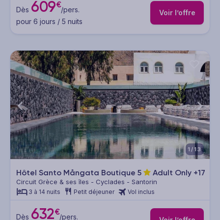
609
€
Dès
/pers.
Voir l’offre
pour 6 jours / 5 nuits
1/13
Hôtel Santo Mångata Boutique
5
Adult Only +17
Circuit Grèce & ses îles - Cyclades - Santorin
3 à 14 nuits
Petit déjeuner
Vol inclus
632
€
Dès
/pers.
Voir l’offre