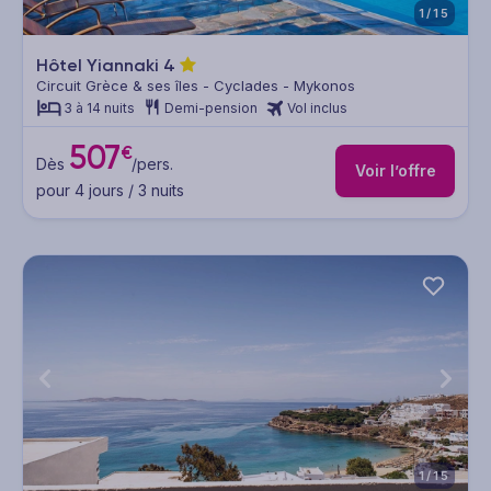
1/15
Hôtel Yiannaki
4
Circuit Grèce & ses îles - Cyclades - Mykonos
3 à 14 nuits
Demi-pension
Vol inclus
507
€
Dès
/pers.
Voir l’offre
pour 4 jours / 3 nuits
1/15