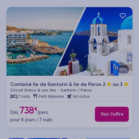
1/11
Combiné île de Santorin & île de Paros
2
ou
3
Circuit Grèce & ses îles - Santorin / Paros
7 nuits
Petit déjeuner
Vol inclus
738
€
Dès
/pers.
Voir l’offre
pour 8 jours / 7 nuits