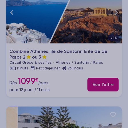
1/15
Combiné Athènes, île de Santorin & île de de
Paros
2
ou
3
Circuit Grèce & ses îles - Athènes / Santorin / Paros
11 nuits
Petit déjeuner
Vol inclus
1099
€
Dès
/pers.
Voir l’offre
pour 12 jours / 11 nuits