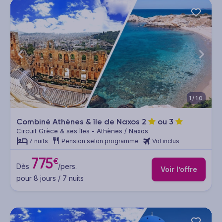
1/10
Combiné Athènes & île de Naxos
2
ou
3
Circuit Grèce & ses îles - Athènes / Naxos
7 nuits
Pension selon programme
Vol inclus
775
€
Dès
/pers.
Voir l’offre
pour 8 jours / 7 nuits