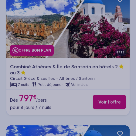
OFFRE BON PLAN
1/11
Combiné Athènes & Île de Santorin en hôtels
2
ou
3
Circuit Grèce & ses îles - Athènes / Santorin
7 nuits
Petit déjeuner
Vol inclus
797
€
Dès
/pers.
Voir l’offre
pour 8 jours / 7 nuits