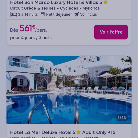
Hôtel San Marco Luxury Hotel & Villas
5
Circuit Grèce & ses îles - Cyclades - Mykonos
3 à 14 nuits
Petit déjeuner
Vol inclus
561
€
Dès
/pers.
Voir l’offre
pour 4 jours / 3 nuits
1/13
Hôtel La Mer Deluxe Hotel
5
Adult Only +16