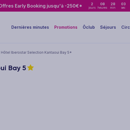
2
08
28
02
ffres Early Booking jusqu'à -250€*
jours
heures
min
sec
Dernières minutes
Promotions
Ôclub
Séjours
Circ
Hôtel Iberostar Selection Kantaoui Bay 5*
oui Bay
5