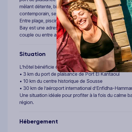
mêlant détente, bien-être et douceur de vivre. Entière
contemporain, ses espaces lumineux et son atmosphèr
Entre plage, piscines, gastronomie soignée et installa
Bay est une adresse parfaite pour les voyageurs en qu
couple ou entre amis.
Situation
L’hôtel bénéficie d’un emplacement privilégié en bord 
• 3 km du port de plaisance de Port El Kantaoui
• 10 km du centre historique de Sousse
• 30 km de l’aéroport international d’Enfidha-Hamm
Une situation idéale pour profiter à la fois du calme ba
région.
Hébergement