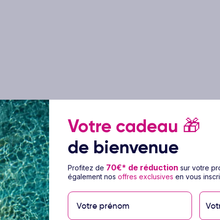
Votre cadeau
🎁
de bienvenue
e Hôtel Iberostar Selection
70€* de réduction
Profitez de
sur votre p
également nos
offres exclusives
en vous inscri
Vot
tué sur la côte tunisienne, à proximité du
ant offre un cadre idéal pour des vacances