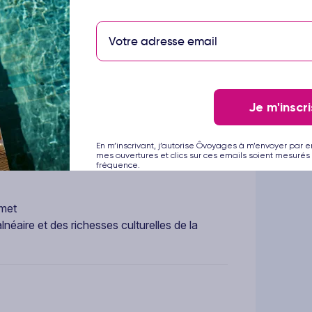
ment rénové, il séduit par son design
e paisible, tournée vers la Méditerranée.
tions bien-être, l’Iberostar Selection Kantaoui
ête de confort et de sérénité, que ce soit en
Je m'inscri
En m’inscrivant, j’autorise Ôvoyages à m’envoyer par e
mes ouvertures et clics sur ces emails soient mesurés 
de mer, à environ :
fréquence.
amet
lnéaire et des richesses culturelles de la