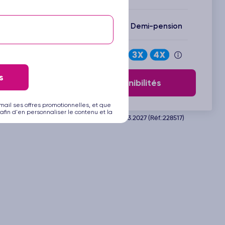
Inclus : Vols + Hôtel + Demi-pension
Payez en
s
Voir les disponibilités
mail ses offres promotionnelles, et que
afin d'en personnaliser le contenu et la
Départ de Marseille le 12.03.2027 (Réf.:228517)