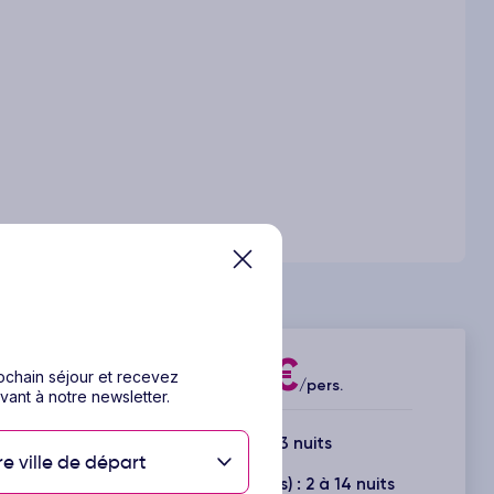
331€
rochain séjour et recevez
Dès
/pers.
vant à notre newsletter.
4 jours / 3 nuits
re ville de départ
Durée(s) disponible(s) : 2 à 14 nuits