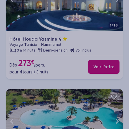
1/16
Hôtel Houda Yasmine
4
Voyage Tunisie - Hammamet
3 à 14 nuits
Demi-pension
Vol inclus
273
€
Dès
/pers.
Voir l’offre
pour 4 jours / 3 nuits