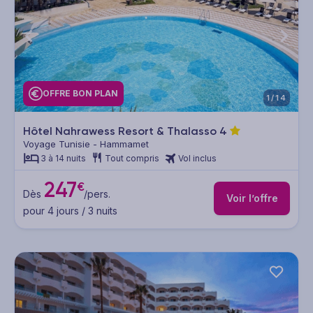
OFFRE BON PLAN
1/14
Hôtel Nahrawess Resort & Thalasso
4
Voyage Tunisie - Hammamet
3 à 14 nuits
Tout compris
Vol inclus
247
€
Dès
/pers.
Voir l’offre
pour 4 jours / 3 nuits