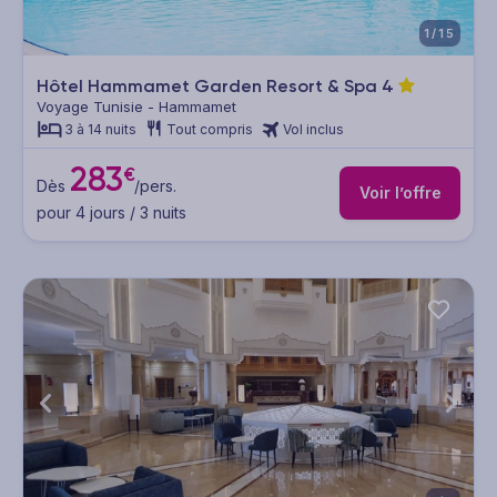
1/15
Hôtel Hammamet Garden Resort & Spa
4
Voyage Tunisie - Hammamet
3 à 14 nuits
Tout compris
Vol inclus
283
€
Dès
/pers.
Voir l’offre
pour 4 jours / 3 nuits