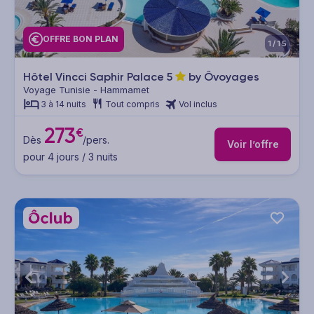
OFFRE BON PLAN
1/15
Hôtel Vincci Saphir Palace
5
by Ôvoyages
Voyage Tunisie - Hammamet
3 à 14 nuits
Tout compris
Vol inclus
273
€
Dès
/pers.
Voir l’offre
pour 4 jours / 3 nuits