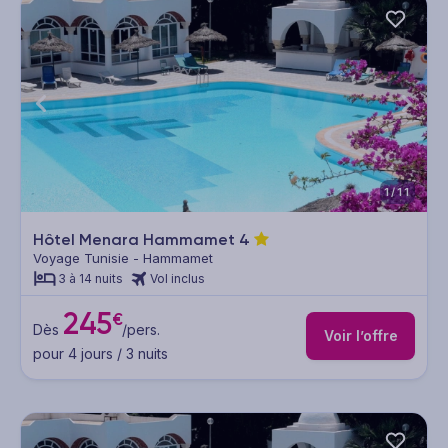
1/11
Hôtel Menara Hammamet
4
Voyage Tunisie - Hammamet
3 à 14 nuits
Vol inclus
245
€
Dès
/pers.
Voir l’offre
pour 4 jours / 3 nuits