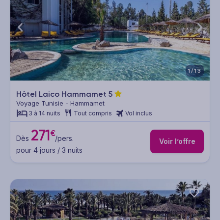
1/13
Hôtel Laico Hammamet
5
Voyage Tunisie - Hammamet
3 à 14 nuits
Tout compris
Vol inclus
271
€
Dès
/pers.
Voir l’offre
pour 4 jours / 3 nuits