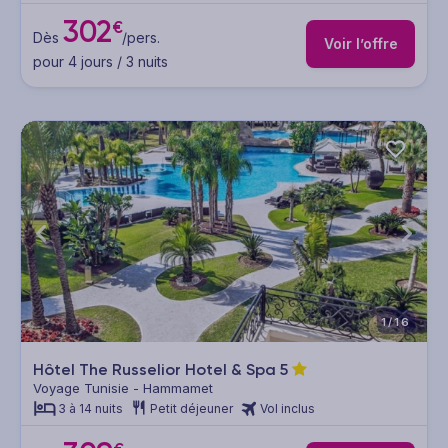
302
€
Dès
/pers.
Voir l’offre
pour 4 jours / 3 nuits
1/16
Hôtel The Russelior Hotel & Spa
5
Voyage Tunisie - Hammamet
3 à 14 nuits
Petit déjeuner
Vol inclus