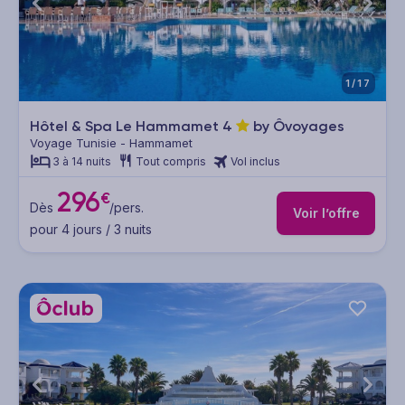
1/17
Hôtel & Spa Le Hammamet
4
by Ôvoyages
Voyage Tunisie - Hammamet
3 à 14 nuits
Tout compris
Vol inclus
296
€
Dès
/pers.
Voir l’offre
pour 4 jours / 3 nuits