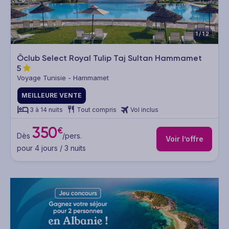
1/12
Ôclub Select Royal Tulip Taj Sultan Hammamet
5
Voyage Tunisie - Hammamet
MEILLEURE VENTE
3 à 14 nuits
Tout compris
Vol inclus
350
€
Dès
/pers.
Voir l’offre
pour 4 jours / 3 nuits