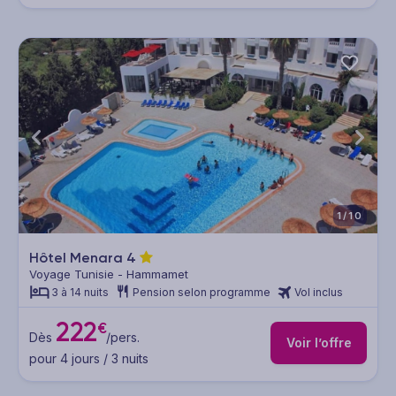
1/10
Hôtel Menara
4
Voyage Tunisie - Hammamet
3 à 14 nuits
Pension selon programme
Vol inclus
222
€
Dès
/pers.
Voir l’offre
pour 4 jours / 3 nuits