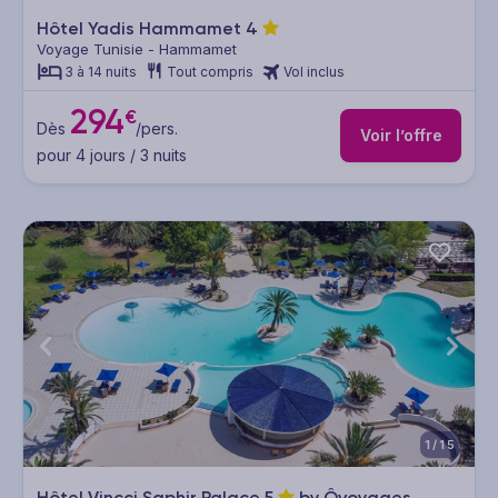
Hôtel Yadis Hammamet
4
Voyage Tunisie - Hammamet
3 à 14 nuits
Tout compris
Vol inclus
294
€
Dès
/pers.
Voir l’offre
pour 4 jours / 3 nuits
1/15
Hôtel Vincci Saphir Palace
5
by Ôvoyages