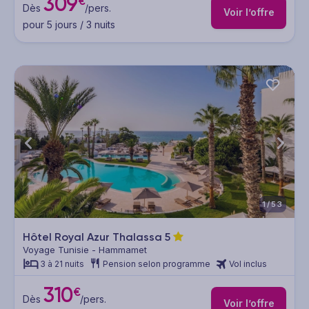
309
€
Dès
/pers.
Voir l’offre
pour 5 jours / 3 nuits
1/53
Hôtel Royal Azur Thalassa
5
Voyage Tunisie - Hammamet
3 à 21 nuits
Pension selon programme
Vol inclus
310
€
Dès
/pers.
Voir l’offre