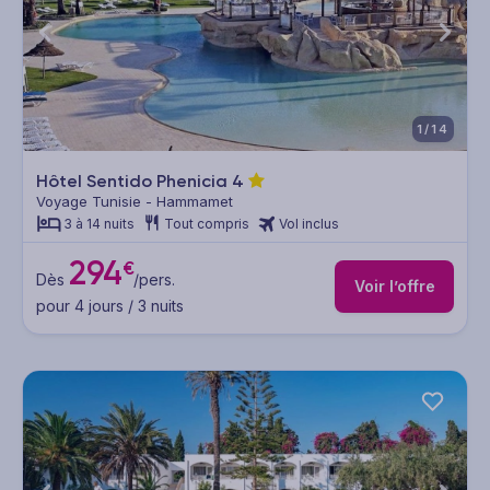
1/14
Hôtel Sentido Phenicia
4
Voyage Tunisie - Hammamet
3 à 14 nuits
Tout compris
Vol inclus
294
€
Dès
/pers.
Voir l’offre
pour 4 jours / 3 nuits