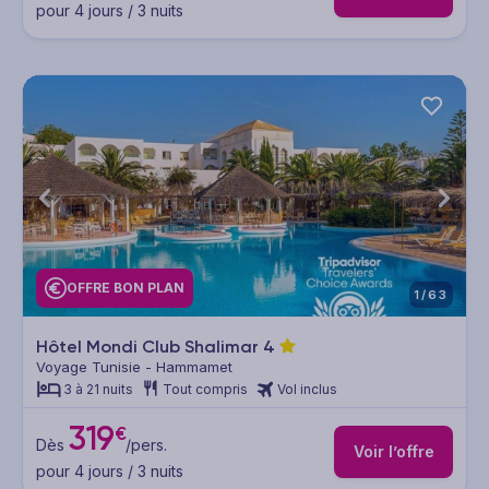
pour 4 jours / 3 nuits
OFFRE BON PLAN
1/63
Hôtel Mondi Club Shalimar
4
Voyage Tunisie - Hammamet
3 à 21 nuits
Tout compris
Vol inclus
319
€
Dès
/pers.
Voir l’offre
pour 4 jours / 3 nuits