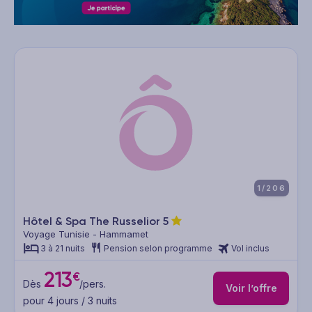
1/206
Hôtel & Spa The Russelior
5
Voyage Tunisie - Hammamet
3 à 21 nuits
Pension selon programme
Vol inclus
213
€
Dès
/pers.
Voir l’offre
pour 4 jours / 3 nuits