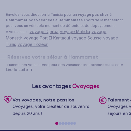
Envolez-vous direction la Tunisie pour un
voyage pas cher à
Hammamet
. Vos
vacances à Hammamet
au bord de la mer seront
pour vous un véritable moment de détente et de dépaysement.
voyage Djerba
voyage Mahdia
voyage
A voir aussi :
Monastir
voyage Port El Kantaoui
voyage Sousse
voyage
Tunis
voyage Tozeur
Réservez votre séjour à Hammamet
Hammamet vous attend pour des vacances inoubliables sur la côte
Lire la suite
tunisienne. Ôvoyages vous propose des formules complètes pour
votre voyage à Hammamet, incluant vol, transfert et hébergement,
pour une organisation simplifiée de bout en bout. Que vous
Les avantages
Ôvoyages
recherchiez un séjour tout compris, une escapade dernière minute
ou des vacances en club, vous trouverez l'offre qui correspond à
vos envies et à votre budget.
Vos voyages, notre passion
Paiement e
Ôvoyages, votre créateur de souvenirs
Ôvoyages v
La
formule all inclusive à Hammamet
reste le choix privilégié des
voyageurs en quête de sérénité : hébergement confortable, repas
depuis 20 ans !
séjours en 3
variés, boissons à volonté et animations incluses vous permettent
de profiter pleinement de vos vacances sans vous soucier des
dépenses sur place. Pour ceux qui souhaitent combiner détente