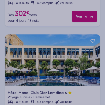
3 à 14 nuits
Tout compris
Vol inclus
302
€
Dès
/pers.
Voir l’offre
pour 4 jours / 3 nuits
1/38
Hôtel Mondi Club Diar Lemdina
4
Voyage Tunisie - Hammamet
3 à 21 nuits
Tout compris
Vol inclus