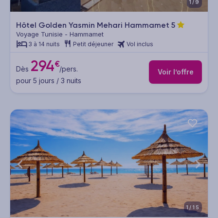
1/9
Hôtel Golden Yasmin Mehari Hammamet
5
Voyage Tunisie - Hammamet
3 à 14 nuits
Petit déjeuner
Vol inclus
294
€
Dès
/pers.
Voir l’offre
pour 5 jours / 3 nuits
1/15