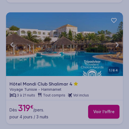
1/64
Hôtel Mondi Club Shalimar
4
Voyage Tunisie - Hammamet
3 à 21 nuits
Tout compris
Vol inclus
319
€
Dès
/pers.
Voir l’offre
pour 4 jours / 3 nuits