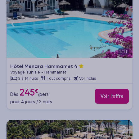
1/11
Hôtel Menara Hammamet
4
Voyage Tunisie - Hammamet
3 à 14 nuits
Tout compris
Vol inclus
245
€
Dès
/pers.
Voir l’offre
pour 4 jours / 3 nuits