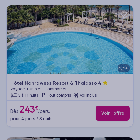
1/14
Hôtel Nahrawess Resort & Thalasso
4
Voyage Tunisie - Hammamet
3 à 14 nuits
Tout compris
Vol inclus
243
€
Dès
/pers.
Voir l’offre
pour 4 jours / 3 nuits