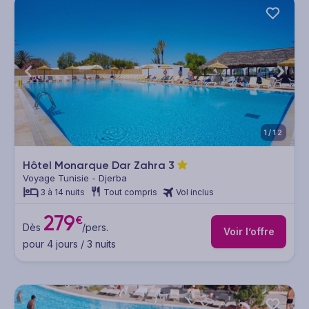
1/12
Hôtel Monarque Dar Zahra
3
Voyage Tunisie - Djerba
3 à 14 nuits
Tout compris
Vol inclus
279
€
Dès
/pers.
Voir l’offre
pour 4 jours / 3 nuits