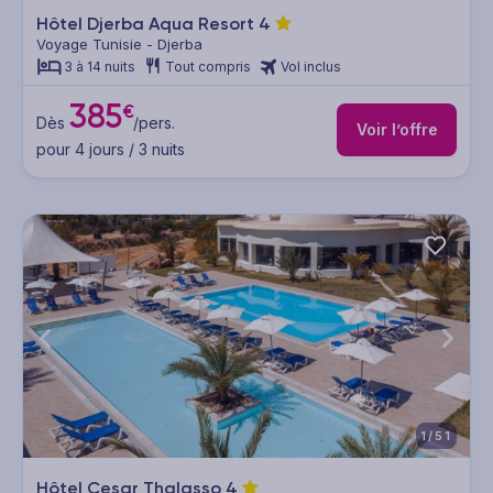
Hôtel Djerba Aqua Resort
4
Voyage Tunisie - Djerba
3 à 14 nuits
Tout compris
Vol inclus
385
€
Dès
/pers.
Voir l’offre
pour 4 jours / 3 nuits
1/51
Hôtel Cesar Thalasso
4