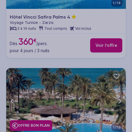
1/18
Hôtel Vincci Safira Palms
4
Voyage Tunisie - Zarzis
3 à 14 nuits
Tout compris
Vol inclus
360
€
Dès
/pers.
Voir l’offre
pour 4 jours / 3 nuits
OFFRE BON PLAN
1/13