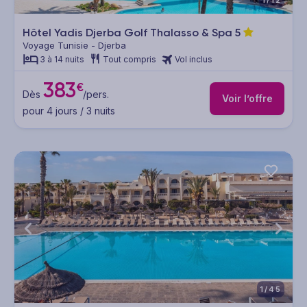
1/12
Hôtel Yadis Djerba Golf Thalasso & Spa
5
Voyage Tunisie - Djerba
3 à 14 nuits
Tout compris
Vol inclus
383
€
Dès
/pers.
Voir l’offre
pour 4 jours / 3 nuits
1/45