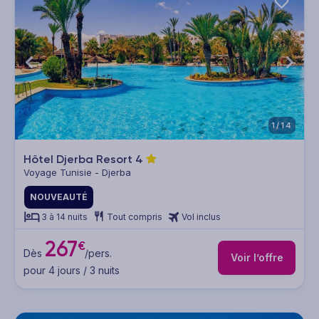
1/14
Hôtel Djerba Resort
4
Voyage Tunisie - Djerba
NOUVEAUTÉ
3 à 14 nuits
Tout compris
Vol inclus
267
€
Dès
/pers.
Voir l’offre
pour 4 jours / 3 nuits