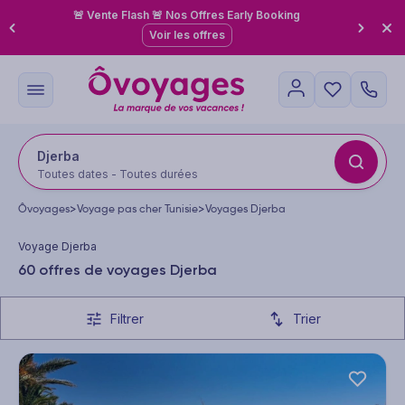
🚨 Vente Flash 🚨 Nos Offres Early Booking
Voir les offres
Djerba
Toutes dates - Toutes durées
Ôvoyages
>
Voyage pas cher Tunisie
>
Voyages Djerba
Voyage Djerba
60 offres de voyages Djerba
Filtrer
Trier