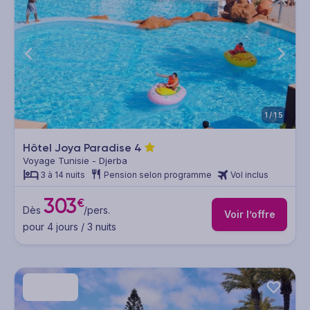
1/15
Hôtel Joya Paradise
4
Voyage Tunisie - Djerba
3 à 14 nuits
Pension selon programme
Vol inclus
303
€
Dès
/pers.
Voir l’offre
pour 4 jours / 3 nuits