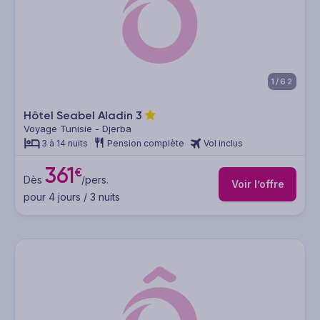
1/62
Hôtel Seabel Aladin
3
Voyage Tunisie - Djerba
3 à 14 nuits
Pension complète
Vol inclus
361
€
Dès
/pers.
Voir l’offre
pour 4 jours / 3 nuits