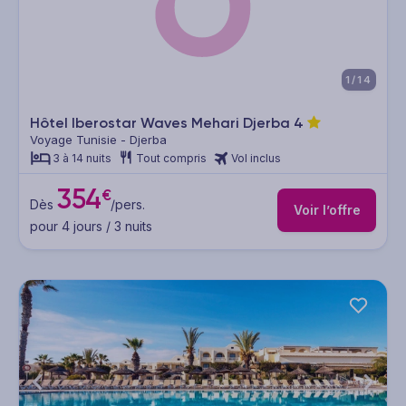
1/14
Hôtel Iberostar Waves Mehari Djerba
4
Voyage Tunisie - Djerba
3 à 14 nuits
Tout compris
Vol inclus
354
€
Dès
/pers.
Voir l’offre
pour 4 jours / 3 nuits