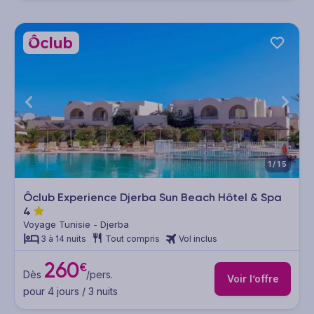
1/15
Ôclub Experience Djerba Sun Beach Hôtel & Spa
4
Voyage Tunisie - Djerba
3 à 14 nuits
Tout compris
Vol inclus
260
€
Dès
/pers.
Voir l’offre
pour 4 jours / 3 nuits