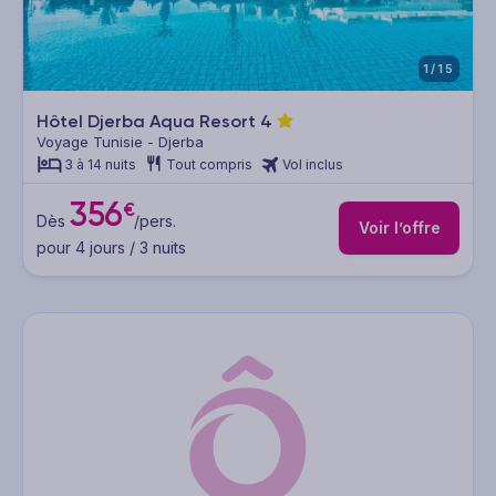
1/15
Hôtel Djerba Aqua Resort
4
Voyage Tunisie - Djerba
3 à 14 nuits
Tout compris
Vol inclus
356
€
Dès
/pers.
Voir l’offre
pour 4 jours / 3 nuits