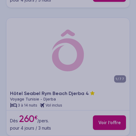
1/77
Hôtel Seabel Rym Beach Djerba
4
Voyage Tunisie - Djerba
3 à 14 nuits
Vol inclus
260
€
Dès
/pers.
Voir l’offre
pour 4 jours / 3 nuits