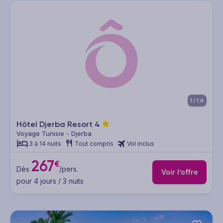
1/14
Hôtel Djerba Resort
4
Voyage Tunisie - Djerba
3 à 14 nuits
Tout compris
Vol inclus
267
€
Dès
/pers.
Voir l’offre
pour 4 jours / 3 nuits