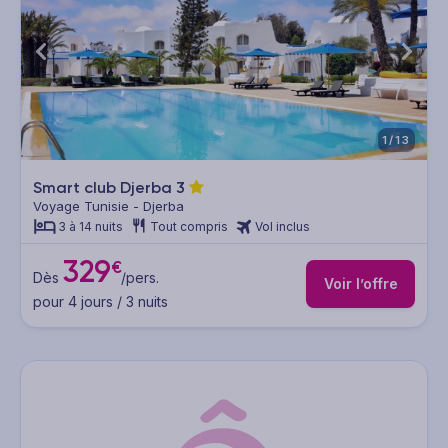
1/13
Smart club Djerba
3
Voyage Tunisie - Djerba
3 à 14 nuits
Tout compris
Vol inclus
329
€
Dès
/pers.
Voir l’offre
pour 4 jours / 3 nuits