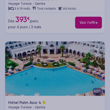
Voyage Tunisie - Djerba
3 à 14 nuits
Tout compris
Vol inclus
393
€
Dès
/pers.
Voir l’offre
pour 4 jours / 3 nuits
1/31
Hôtel Palm Azur
4
Voyage Tunisie - Djerba