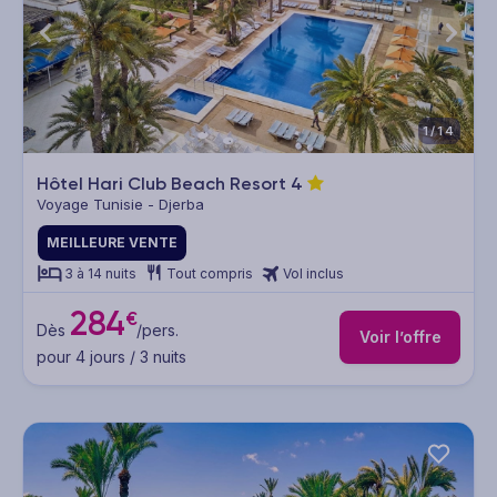
1/14
Hôtel Hari Club Beach Resort
4
Voyage Tunisie - Djerba
MEILLEURE VENTE
3 à 14 nuits
Tout compris
Vol inclus
284
€
Dès
/pers.
Voir l’offre
pour 4 jours / 3 nuits