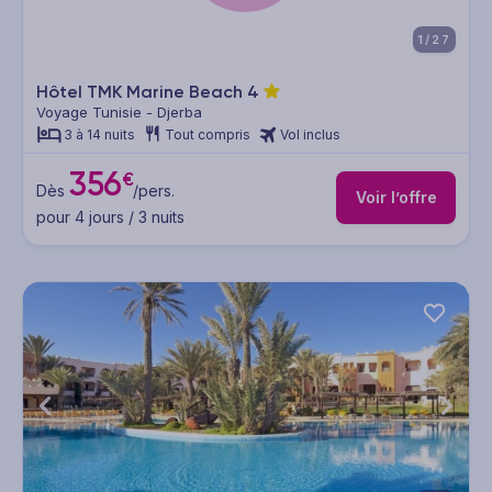
1/27
Hôtel TMK Marine Beach
4
Voyage Tunisie - Djerba
3 à 14 nuits
Tout compris
Vol inclus
356
€
Dès
/pers.
Voir l’offre
pour 4 jours / 3 nuits