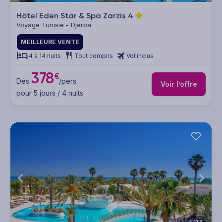
Hôtel Eden Star & Spa Zarzis
4
Voyage Tunisie - Djerba
MEILLEURE VENTE
4 à 14 nuits
Tout compris
Vol inclus
378
€
Dès
/pers.
Voir l’offre
pour 5 jours / 4 nuits