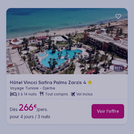
1/11
Hôtel Vincci Safira Palms Zarzis
4
Voyage Tunisie - Djerba
3 à 14 nuits
Tout compris
Vol inclus
266
€
Dès
/pers.
Voir l’offre
pour 4 jours / 3 nuits