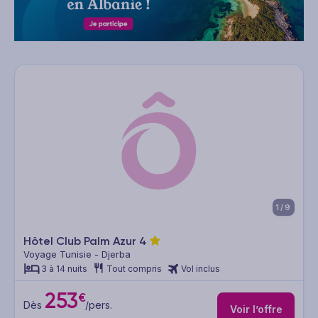
1/9
Hôtel Club Palm Azur
4
Voyage Tunisie - Djerba
3 à 14 nuits
Tout compris
Vol inclus
253
€
Dès
/pers.
Voir l’offre