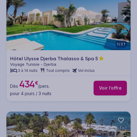
1/21
Hôtel Ulysse Djerba Thalasso & Spa
5
Voyage Tunisie - Djerba
3 à 14 nuits
Tout compris
Vol inclus
434
€
Dès
/pers.
Voir l’offre
pour 4 jours / 3 nuits