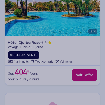
1/14
Hôtel Djerba Resort
4
Voyage Tunisie - Djerba
MEILLEURE VENTE
4 à 14 nuits
Tout compris
Vol inclus
404
€
Dès
/pers.
Voir l’offre
pour 5 jours / 4 nuits