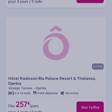
pour 4 jours / 3 nuits
1/136
Hôtel Radisson Blu Palace Resort & Thalasso,
Djerba
Voyage Tunisie - Djerba
3 à 14 nuits
Petit déjeuner
Vol inclus
257
€
Dès
/pers.
Voir l’offre
pour 4 jours / 3 nuits