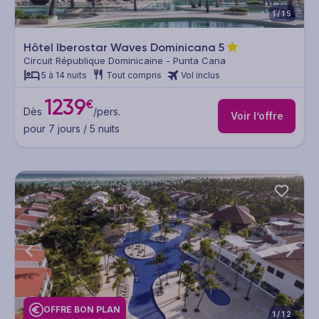
1/15
Hôtel Iberostar Waves Dominicana
5
Circuit République Dominicaine - Punta Cana
5 à 14 nuits
Tout compris
Vol inclus
1239
€
Dès
/pers.
Voir l’offre
pour 7 jours / 5 nuits
OFFRE BON PLAN
1/12