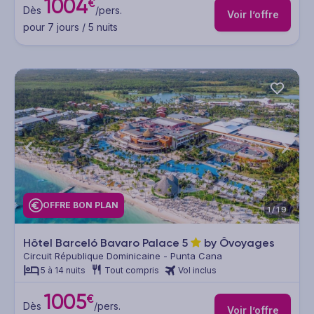
1004
€
Dès
/pers.
Voir l’offre
pour 7 jours / 5 nuits
OFFRE BON PLAN
1/19
Hôtel Barceló Bavaro Palace
5
by Ôvoyages
Circuit République Dominicaine - Punta Cana
5 à 14 nuits
Tout compris
Vol inclus
1005
€
Dès
/pers.
Voir l’offre