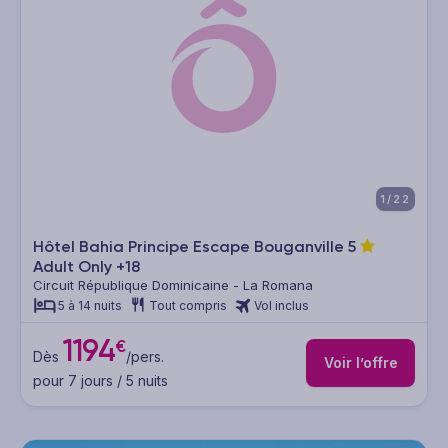
1/22
Hôtel Bahia Principe Escape Bouganville
5
Adult Only +18
Circuit République Dominicaine - La Romana
5 à 14 nuits
Tout compris
Vol inclus
1194
€
Dès
/pers.
Voir l’offre
pour 7 jours / 5 nuits