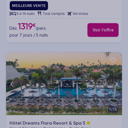
MEILLEURE VENTE
5 à 14 nuits
Tout compris
Vol inclus
1319
€
Dès
/pers.
Voir l’offre
pour 7 jours / 5 nuits
1/15
Hôtel Dreams Flora Resort & Spa
5