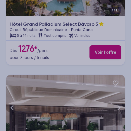
1/15
Hôtel Grand Palladium Select Bávaro
5
Circuit République Dominicaine - Punta Cana
5 à 14 nuits
Tout compris
Vol inclus
1276
€
Dès
/pers.
Voir l’offre
pour 7 jours / 5 nuits