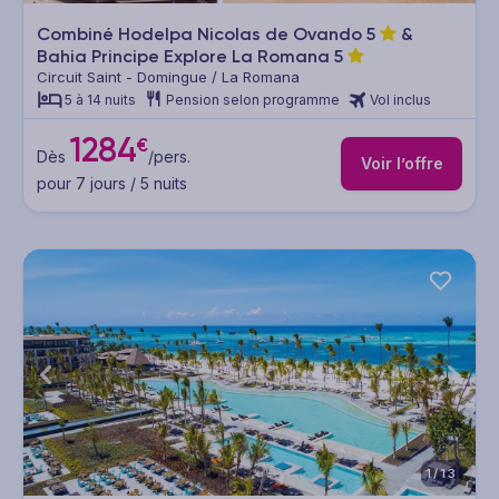
Combiné Hodelpa Nicolas de Ovando
5
&
Bahia Principe Explore La Romana
5
Circuit Saint - Domingue / La Romana
5 à 14 nuits
Pension selon programme
Vol inclus
1284
€
Dès
/pers.
Voir l’offre
pour 7 jours / 5 nuits
1/13