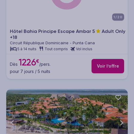
1/20
Hôtel Bahia Principe Escape Ambar
5
Adult Only
+18
Circuit République Dominicaine - Punta Cana
5 à 14 nuits
Tout compris
Vol inclus
1226
€
Dès
/pers.
Voir l’offre
pour 7 jours / 5 nuits