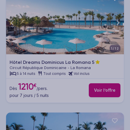
1/12
Hôtel Dreams Dominicus La Romana
5
Circuit République Dominicaine - La Romana
5 à 14 nuits
Tout compris
Vol inclus
1210
€
Dès
/pers.
Voir l’offre
pour 7 jours / 5 nuits