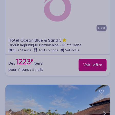
1/23
Hôtel Ocean Blue & Sand
5
Circuit République Dominicaine - Punta Cana
5 à 14 nuits
Tout compris
Vol inclus
1223
€
Dès
/pers.
Voir l’offre
pour 7 jours / 5 nuits