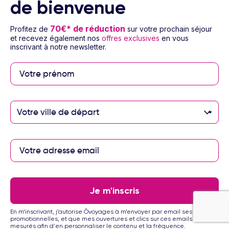
de bienvenue
70€* de réduction
Profitez de
sur votre prochain séjour
et recevez également nos
offres exclusives
en vous
inscrivant à notre newsletter.
Votre ville de départ
1/40
Hôtel Viva Heavens by Wyndham
4
Circuit République Dominicaine - Punta Cana
5 à 14 nuits
Tout compris
Vol inclus
Je m'inscris
1011
€
Dès
/pers.
Voir l’offre
pour 7 jours / 5 nuits
En m’inscrivant, j’autorise Ôvoyages à m’envoyer par email ses offres
promotionnelles, et que mes ouvertures et clics sur ces emails soient
mesurés afin d'en personnaliser le contenu et la fréquence.