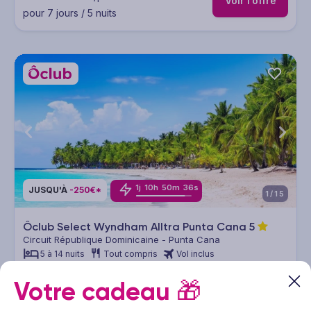
Voir l’offre
pour 7 jours / 5 nuits
1
j
10
h
50
m
34
s
JUSQU'À
-250€*
1/15
Ôclub Select Wyndham Alltra Punta Cana
5
Circuit République Dominicaine - Punta Cana
5 à 14 nuits
Tout compris
Vol inclus
1008
€
Votre cadeau
🎁
Dès
/pers.
Voir l’offre
pour 7 jours / 5 nuits