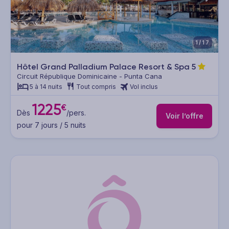
1/17
Hôtel Grand Palladium Palace Resort & Spa
5
Circuit République Dominicaine - Punta Cana
5 à 14 nuits
Tout compris
Vol inclus
1225
€
Dès
/pers.
Voir l’offre
pour 7 jours / 5 nuits