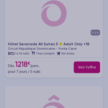
1/23
Hôtel Serenade All Suites
5
Adult Only +18
Circuit République Dominicaine - Punta Cana
5 à 14 nuits
Tout compris
Vol inclus
1218
€
Dès
/pers.
Voir l’offre
pour 7 jours / 5 nuits