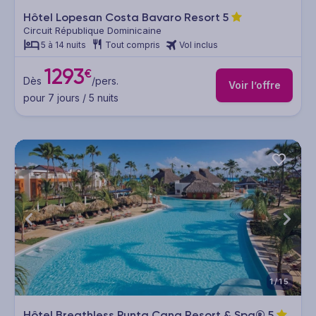
Hôtel Lopesan Costa Bavaro Resort
5
Circuit République Dominicaine
5 à 14 nuits
Tout compris
Vol inclus
1293
€
Dès
/pers.
Voir l’offre
pour 7 jours / 5 nuits
1/15
Hôtel Breathless Punta Cana Resort & Spa®
5