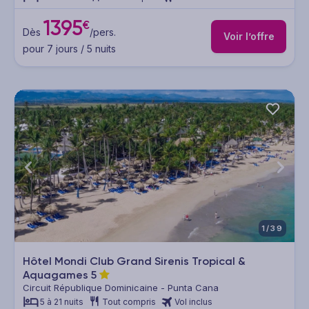
1395
€
Dès
/pers.
Voir l’offre
pour 7 jours / 5 nuits
1/39
Hôtel Mondi Club Grand Sirenis Tropical &
Aquagames
5
Circuit République Dominicaine - Punta Cana
5 à 21 nuits
Tout compris
Vol inclus