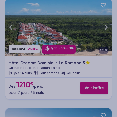
1
j
10
h
50
m
34
s
JUSQU'À
-250€*
1/15
Hôtel Dreams Dominicus La Romana
5
Circuit République Dominicaine
5 à 14 nuits
Tout compris
Vol inclus
1210
€
Dès
/pers.
Voir l’offre
pour 7 jours / 5 nuits