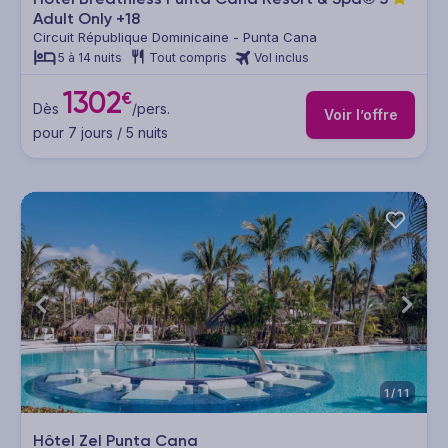
Adult Only +18
Circuit République Dominicaine - Punta Cana
5 à 14 nuits
Tout compris
Vol inclus
1302
€
Dès
/pers.
Voir l’offre
pour 7 jours / 5 nuits
1/11
Hôtel Zel Punta Cana