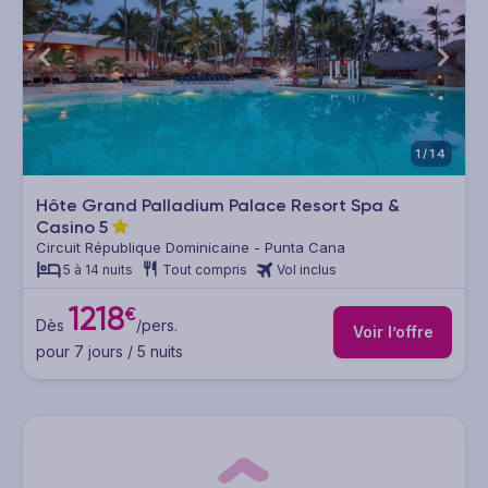
1/14
Hôte Grand Palladium Palace Resort Spa &
Casino
5
Circuit République Dominicaine - Punta Cana
5 à 14 nuits
Tout compris
Vol inclus
1218
€
Dès
/pers.
Voir l’offre
pour 7 jours / 5 nuits