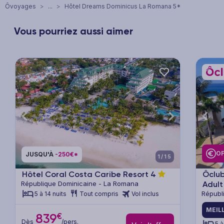
Ôvoyages
>
...
>
Hôtel Dreams Dominicus La Romana 5*
Vous pourriez aussi aimer
xt
Previous
Next
Previ
OF
JUSQU'À
-250€*
1/15
Hôtel Coral Costa Caribe Resort
4
Ôclu
République Dominicaine - La Romana
Adult
Républ
5 à 14 nuits
Tout compris
Vol inclus
MEIL
€
839
Dès
/pers.
5 à