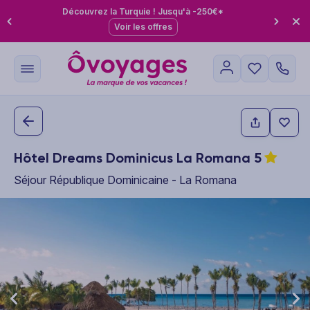
Découvrez la Turquie ! Jusqu'à -250€*
Voir les offres
Hôtel Dreams Dominicus La Romana
5
Séjour République Dominicaine - La Romana
This carousel shows one large product image at a time. Use the P