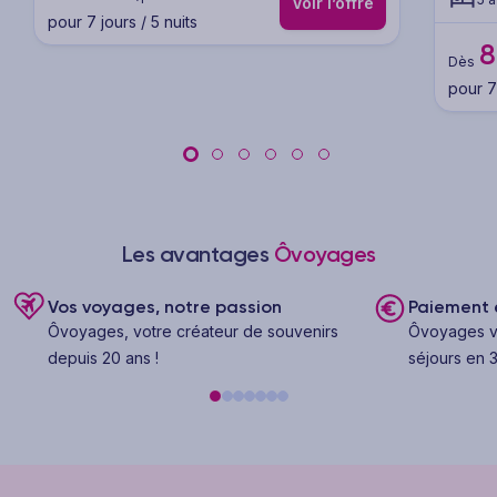
Voir l’offre
pour 7 jours / 5 nuits
8
Dès
pour 7 
Les avantages
Ôvoyages
Vos voyages, notre passion
Paiement e
Ôvoyages, votre créateur de souvenirs
Ôvoyages v
depuis 20 ans !
séjours en 3