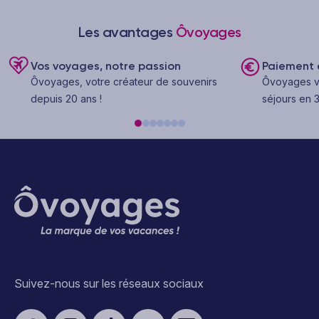
Les avantages
Ôvoyages
Vos voyages, notre passion
Paiement e
Ôvoyages, votre créateur de souvenirs
Ôvoyages v
depuis 20 ans !
séjours en 3
Suivez-nous sur les réseaux sociaux