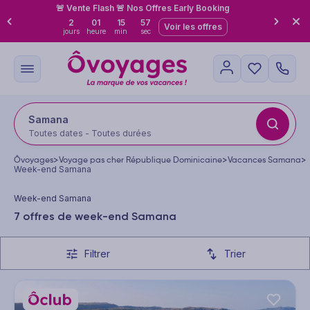
🚨 Vente Flash 🚨 Nos Offres Early Booking
2
01
15
56
Voir les offres
jours
heure
min
sec
Samana
Toutes dates - Toutes durées
Ôvoyages
>
Voyage pas cher République Dominicaine
>
Vacances Samana
>
Week-end Samana
Week-end Samana
7 offres de week-end Samana
Filtrer
Trier