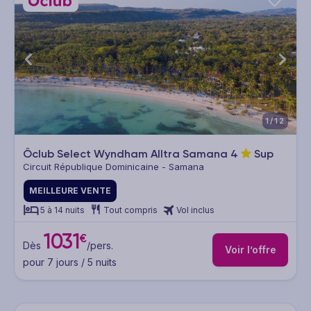
1/12
Ôclub Select Wyndham Alltra Samana
4
Sup
Circuit République Dominicaine - Samana
MEILLEURE VENTE
5 à 14 nuits
Tout compris
Vol inclus
1031
€
Dès
/pers.
Voir l’offre
pour 7 jours / 5 nuits