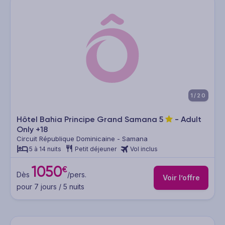
1/20
Hôtel Bahia Principe Grand Samana
5
- Adult
Only +18
Circuit République Dominicaine - Samana
5 à 14 nuits
Petit déjeuner
Vol inclus
1050
€
Dès
/pers.
Voir l’offre
pour 7 jours / 5 nuits