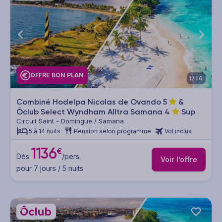
OFFRE BON PLAN
1/16
Combiné Hodelpa Nicolas de Ovando
5
&
Ôclub Select Wyndham Alltra Samana
4
Sup
Circuit Saint - Domingue / Samana
5 à 14 nuits
Pension selon programme
Vol inclus
1136
€
Dès
/pers.
Voir l’offre
pour 7 jours / 5 nuits