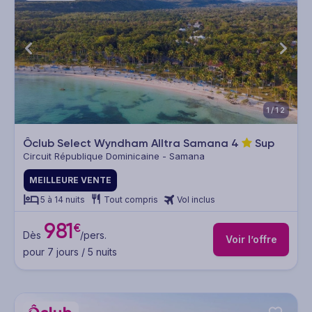
1/12
Ôclub Select Wyndham Alltra Samana
4
Sup
Circuit République Dominicaine - Samana
MEILLEURE VENTE
5 à 14 nuits
Tout compris
Vol inclus
981
€
Dès
/pers.
Voir l’offre
pour 7 jours / 5 nuits