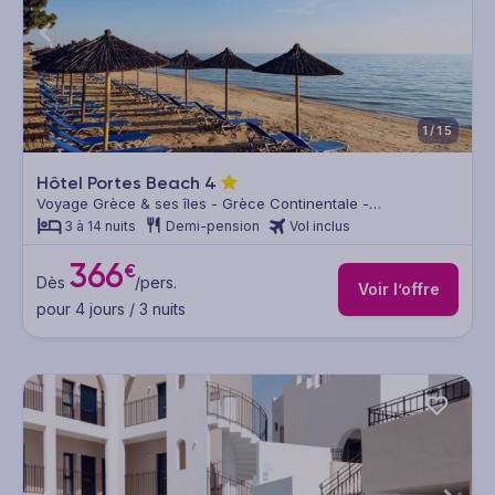
1/15
Hôtel Portes Beach
4
Voyage Grèce & ses îles - Grèce Continentale -
Thessalonique & sa région
3 à 14 nuits
Demi-pension
Vol inclus
366
€
Dès
/pers.
Voir l’offre
pour 4 jours / 3 nuits