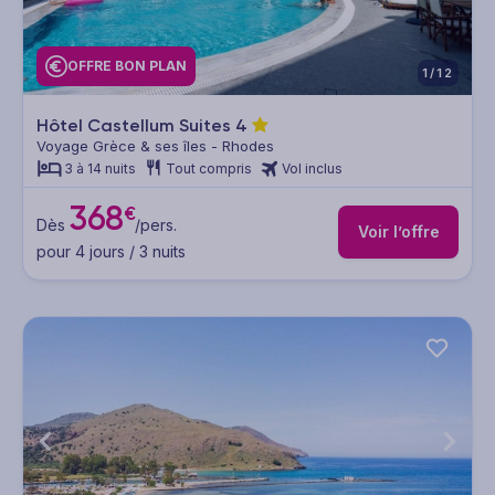
OFFRE BON PLAN
1/12
Hôtel Castellum Suites
4
Voyage Grèce & ses îles - Rhodes
3 à 14 nuits
Tout compris
Vol inclus
368
€
Dès
/pers.
Voir l’offre
pour 4 jours / 3 nuits