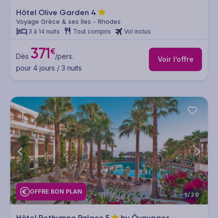
Hôtel Olive Garden
4
Voyage Grèce & ses îles - Rhodes
3 à 14 nuits
Tout compris
Vol inclus
371
€
Dès
/pers.
Voir l’offre
pour 4 jours / 3 nuits
OFFRE BON PLAN
1/20
Hôtel Rethymno Palace
5
by Ôvoyages