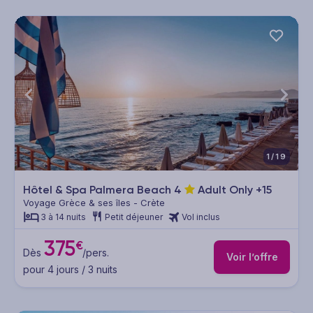
1/19
Hôtel & Spa Palmera Beach
4
Adult Only +15
Voyage Grèce & ses îles - Crète
3 à 14 nuits
Petit déjeuner
Vol inclus
375
€
Dès
/pers.
Voir l’offre
pour 4 jours / 3 nuits