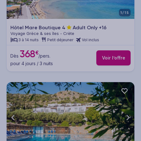
1/15
Hôtel Mare Boutique
4
Adult Only +16
Voyage Grèce & ses îles - Crète
3 à 14 nuits
Petit déjeuner
Vol inclus
368
€
Dès
/pers.
Voir l’offre
pour 4 jours / 3 nuits