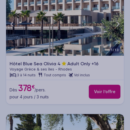
1/13
Hôtel Blue Sea Olivia
4
Adult Only +16
Voyage Grèce & ses îles - Rhodes
3 à 14 nuits
Tout compris
Vol inclus
378
€
Dès
/pers.
Voir l’offre
pour 4 jours / 3 nuits