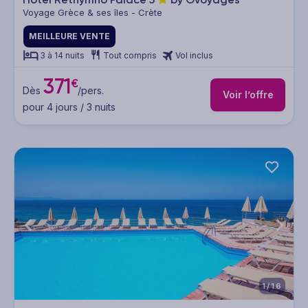
Voyage Grèce & ses îles - Crète
MEILLEURE VENTE
3 à 14 nuits
Tout compris
Vol inclus
371
€
Dès
/pers.
Voir l’offre
pour 4 jours / 3 nuits
1/16