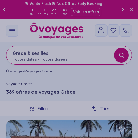
🚨 Vente Flash 🚨 Nos Offres Early Booking
0
13
27
44
Voir les offres
jour
heures
min
sec
Grèce & ses îles
Toutes dates - Toutes durées
Ôvoyages
>
Voyages Grèce
Voyage Grèce
369 offres de voyages Grèce
Filtrer
Trier