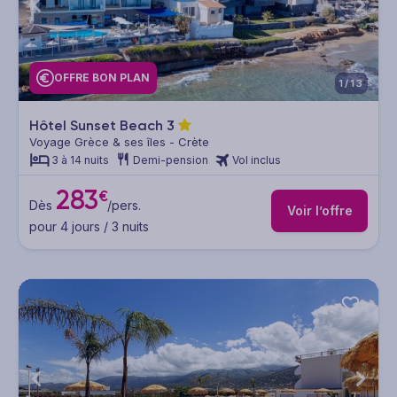
OFFRE BON PLAN
1/13
Hôtel Sunset Beach
3
Voyage Grèce & ses îles - Crète
3 à 14 nuits
Demi-pension
Vol inclus
283
€
Dès
/pers.
Voir l’offre
pour 4 jours / 3 nuits