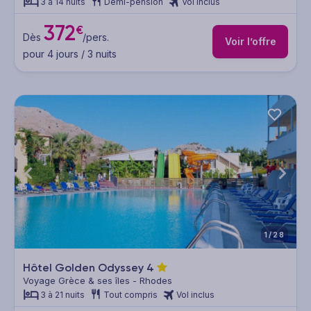
3 à 14 nuits
Demi-pension
Vol inclus
372
€
Dès
/pers.
Voir l’offre
pour 4 jours / 3 nuits
1/28
Hôtel Golden Odyssey
4
Voyage Grèce & ses îles - Rhodes
3 à 21 nuits
Tout compris
Vol inclus