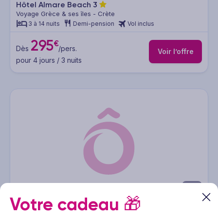
Hôtel Almare Beach
3
Voyage Grèce & ses îles - Crète
3 à 14 nuits
Demi-pension
Vol inclus
295
€
Dès
/pers.
Voir l’offre
pour 4 jours / 3 nuits
1/64
Votre cadeau
🎁
Hôtel Nirvana Beach
3