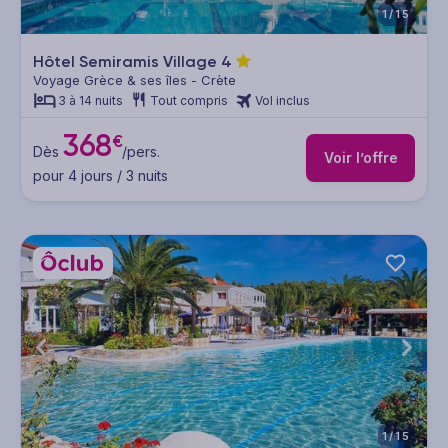
1/15
Hôtel Semiramis Village
4
Voyage Grèce & ses îles - Crète
3 à 14 nuits
Tout compris
Vol inclus
368
€
Dès
/pers.
Voir l’offre
pour 4 jours / 3 nuits
1/15