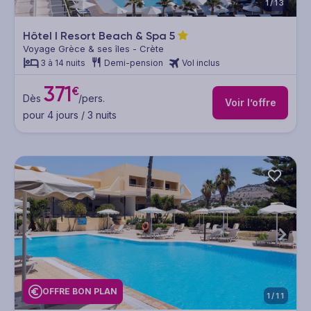
1/13
Hôtel I Resort Beach & Spa
5
Voyage Grèce & ses îles - Crète
3 à 14 nuits
Demi-pension
Vol inclus
371
€
Dès
/pers.
Voir l’offre
pour 4 jours / 3 nuits
OFFRE BON PLAN
1/11