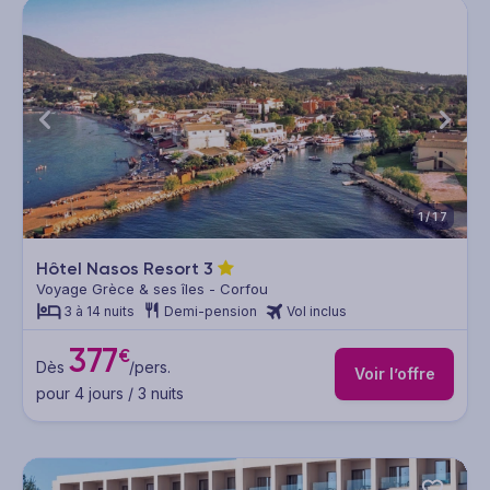
1/17
Hôtel Nasos Resort
3
Voyage Grèce & ses îles - Corfou
3 à 14 nuits
Demi-pension
Vol inclus
377
€
Dès
/pers.
Voir l’offre
pour 4 jours / 3 nuits