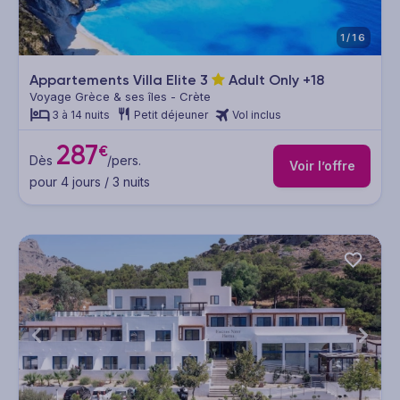
1/16
Appartements Villa Elite
3
Adult Only +18
Voyage Grèce & ses îles - Crète
3 à 14 nuits
Petit déjeuner
Vol inclus
287
€
Dès
/pers.
Voir l’offre
pour 4 jours / 3 nuits