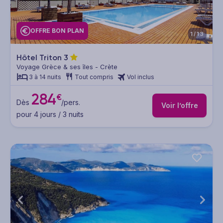
OFFRE BON PLAN
1/13
Hôtel Triton
3
Voyage Grèce & ses îles - Crète
3 à 14 nuits
Tout compris
Vol inclus
284
€
Dès
/pers.
Voir l’offre
pour 4 jours / 3 nuits