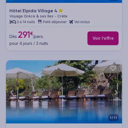
Hôtel Elpida Village
4
Voyage Grèce & ses îles - Crète
3 à 14 nuits
Petit déjeuner
Vol inclus
291
€
Dès
/pers.
Voir l’offre
pour 4 jours / 3 nuits
1/11