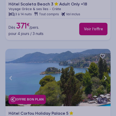
Hôtel Scaleta Beach
3
Adult Only +18
Voyage Grèce & ses îles - Crète
3 à 14 nuits
Tout compris
Vol inclus
371
€
Dès
/pers.
Voir l’offre
pour 4 jours / 3 nuits
OFFRE BON PLAN
1/16
Hôtel Corfou Holiday Palace
5