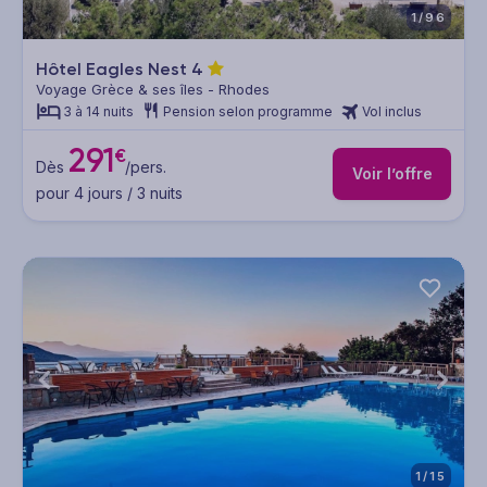
1/96
Hôtel Eagles Nest
4
Voyage Grèce & ses îles - Rhodes
3 à 14 nuits
Pension selon programme
Vol inclus
291
€
Dès
/pers.
Voir l’offre
pour 4 jours / 3 nuits
1/15