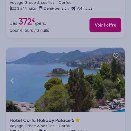
Voyage Grèce & ses îles - Corfou
3 à 14 nuits
Demi-pension
Vol inclus
372
€
Dès
/pers.
Voir l’offre
pour 4 jours / 3 nuits
1/16
Hôtel Corfu Holiday Palace
5
Voyage Grèce & ses îles - Corfou