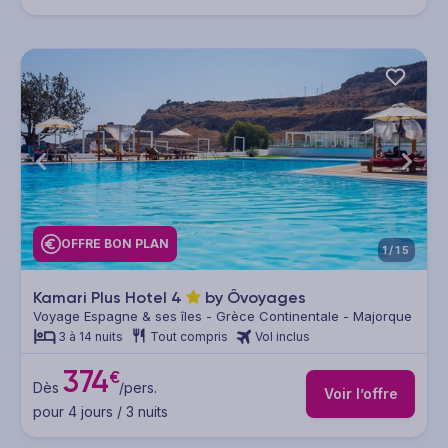
OFFRE BON PLAN
1/15
Kamari Plus Hotel
4
by Ôvoyages
Voyage Espagne & ses îles - Grèce Continentale - Majorque
3 à 14 nuits
Tout compris
Vol inclus
374
€
Dès
/pers.
Voir l’offre
pour 4 jours / 3 nuits