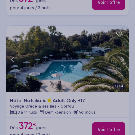
Dès
/pers.
Voir l’offre
pour 4 jours / 3 nuits
1/14
Hôtel Nafsika
4
Adult Only +17
Voyage Grèce & ses îles - Corfou
3 à 14 nuits
Demi-pension
Vol inclus
372
€
Dès
/pers.
Voir l’offre
pour 4 jours / 3 nuits