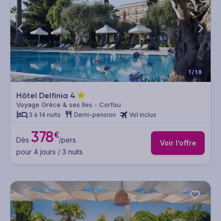
1/18
Hôtel Delfinia
4
Voyage Grèce & ses îles - Corfou
3 à 14 nuits
Demi-pension
Vol inclus
378
€
Dès
/pers.
Voir l’offre
pour 4 jours / 3 nuits