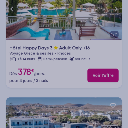
1/7
Hôtel Happy Days
3
Adult Only +16
Voyage Grèce & ses îles - Rhodes
3 à 14 nuits
Demi-pension
Vol inclus
378
€
Dès
/pers.
Voir l’offre
pour 4 jours / 3 nuits