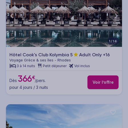
1/16
Hôtel Cook's Club Kolymbia
5
Adult Only +16
Voyage Grèce & ses îles - Rhodes
3 à 14 nuits
Petit déjeuner
Vol inclus
366
€
Dès
/pers.
Voir l’offre
pour 4 jours / 3 nuits