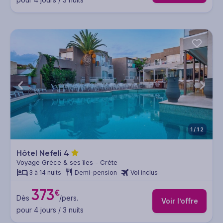
1/12
Hôtel Nefeli
4
Voyage Grèce & ses îles - Crète
3 à 14 nuits
Demi-pension
Vol inclus
373
€
Dès
/pers.
Voir l’offre
pour 4 jours / 3 nuits