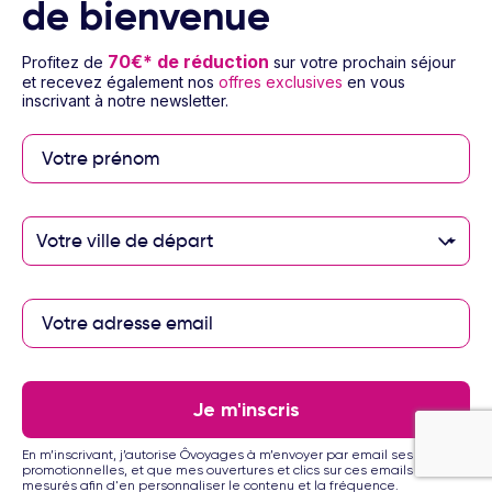
de bienvenue
Voyage Grèce & ses îles - Rhodes
3 à 14 nuits
Pension selon programme
Vol inclus
70€* de réduction
Profitez de
sur votre prochain séjour
295
€
Dès
/pers.
et recevez également nos
offres exclusives
en vous
Voir l’offre
inscrivant à notre newsletter.
pour 4 jours / 3 nuits
Votre ville de départ
1/11
Je m'inscris
Appartements Bella Vista Hersonissos
3
En m’inscrivant, j’autorise Ôvoyages à m’envoyer par email ses offres
Voyage Grèce & ses îles - Crète
promotionnelles, et que mes ouvertures et clics sur ces emails soient
mesurés afin d'en personnaliser le contenu et la fréquence.
3 à 14 nuits
Petit déjeuner
Vol inclus