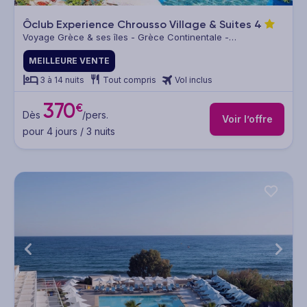
Ôclub Experience Chrousso Village & Suites
4
Voyage Grèce & ses îles - Grèce Continentale -
Thessalonique & sa région
MEILLEURE VENTE
3 à 14 nuits
Tout compris
Vol inclus
370
€
Dès
/pers.
Voir l’offre
pour 4 jours / 3 nuits