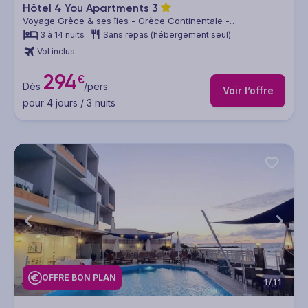
Hôtel 4 You Apartments
3
Voyage Grèce & ses îles - Grèce Continentale -
Thessalonique & sa région
3 à 14 nuits
Sans repas (hébergement seul)
Vol inclus
294
€
Dès
/pers.
Voir l’offre
pour 4 jours / 3 nuits
OFFRE BON PLAN
1/11