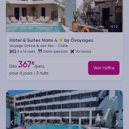
1/12
Hôtel & Suites Nami
4
by Ôvoyages
Voyage Grèce & ses îles - Crète
3 à 14 nuits
Demi-pension
Vol inclus
367
€
Dès
/pers.
Voir l’offre
pour 4 jours / 3 nuits