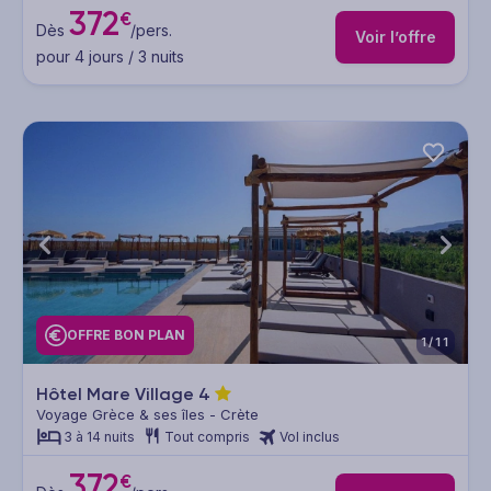
372
€
Dès
/pers.
Voir l’offre
pour 4 jours / 3 nuits
OFFRE BON PLAN
1/11
Hôtel Mare Village
4
Voyage Grèce & ses îles - Crète
3 à 14 nuits
Tout compris
Vol inclus
372
€