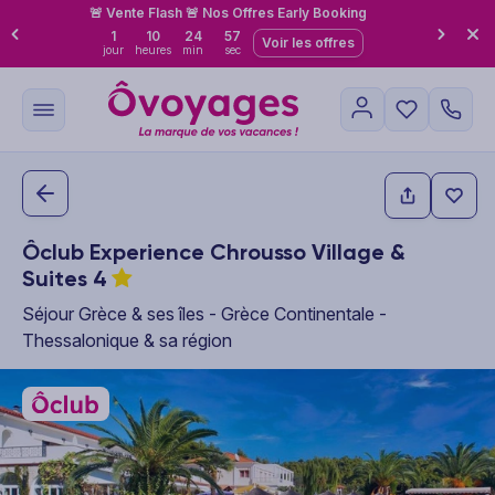
🚨 Vente Flash 🚨 Nos Offres Early Booking
1
10
24
56
Voir les offres
jour
heures
min
sec
Ôclub Experience Chrousso Village &
Suites
4
Séjour Grèce & ses îles - Grèce Continentale -
Thessalonique & sa région
This carousel shows one large product image at a time. Use the P