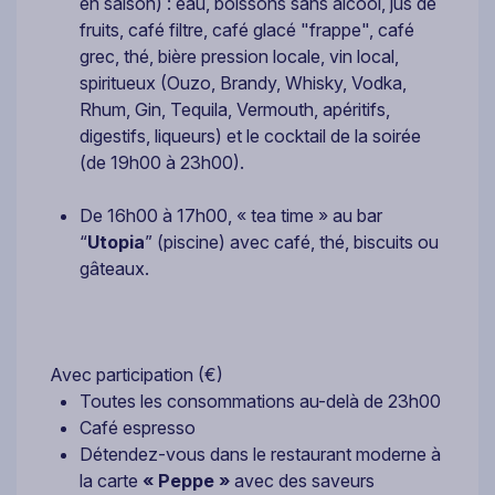
en saison) : eau, boissons sans alcool, jus de
fruits, café filtre, café glacé "frappe", café
grec, thé, bière pression locale, vin local,
spiritueux (Ouzo, Brandy, Whisky, Vodka,
Rhum, Gin, Tequila, Vermouth, apéritifs,
digestifs, liqueurs) et le cocktail de la soirée
(de 19h00 à 23h00).
De 16h00 à 17h00, « tea time » au bar
“
Utopia
” (piscine) avec café, thé, biscuits ou
gâteaux.
Avec participation (€)
Toutes les consommations au-delà de 23h00
Café espresso
Détendez-vous dans le restaurant moderne à
la carte
« Peppe »
avec des saveurs