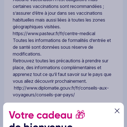
certaines vaccinations sont recommandées ;
s’assurer d’être à jour dans ses vaccinations
habituelles mais aussi liées à toutes les zones
géographiques visitées.
https://www.pasteur.fr/fr/centre-medical
Toutes les informations de formalités d’entrée et
de santé sont données sous réserve de
modifications.
Retrouvez toutes les précautions à prendre sur
place, des informations complémentaires et
apprenez tout ce qu’il faut savoir sur le pays que
vous allez découvrir prochainement.
http://www.diplomatie.gouv.fr/fr/conseils-aux-
voyageurs/conseils-par-pays/
Votre cadeau
🎁
Ce prix comprend
Les vols spéciaux ou low-cost aller-retour (billets