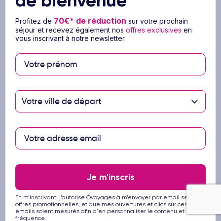
de bienvenue
émis dès la réservation sur low-cost) - (escale
70€* de réduction
possible à l'aller ou/et au retour) -
Profitez de
sur votre prochain
séjour et recevez également nos
offres exclusives
en
La taxe de solidarité et de carbone de 13€ par
vous inscrivant à notre newsletter.
personne
Les taxes aéroportuaires et surcharges carburant
(soumis à variation)
Les transferts aéroport-hôtel-aéroport
L'hébergement selon la catégorie de chambre
Votre ville de départ
choisie lors de la réservation
Les repas et boissons mentionnés dans la
formule «Tout compris».
Ce prix ne comprend pas
Je m'inscris
Tout ce qui n'est pas mentionné dans le
paragraphe « Le prix comprend »
En m’inscrivant, j’autorise Ôvoyages à m’envoyer par email ses
La hausse carburant (réajustement possible après
offres promotionnelles, et que mes ouvertures et clics sur ces
emails soient mesurés afin d'en personnaliser le contenu et la
la réservation)
fréquence.