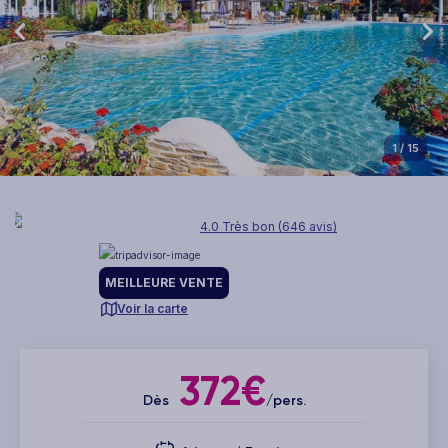
1
/ 15
4.0 Très bon (646 avis)
MEILLEURE VENTE
Voir la carte
372€
Dès
/pers.