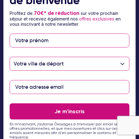
de bienvenue
70€* de réduction
Profitez de
sur votre prochain
séjour et recevez également nos
offres exclusives
en
À propos d’Ôvoyages
vous inscrivant à notre newsletter.
Besoin d’aide
© 2026 Ôvoyages
Votre ville de départ
Paiement sécurisé
Je m'inscris
En m’inscrivant, j’autorise Ôvoyages à m’envoyer par email ses
Paiement en 3 ou 4
offres promotionnelles, et que mes ouvertures et clics sur ces
emails soient mesurés afin d'en personnaliser le contenu et la
fois par carte
fréquence.
bancaire avec