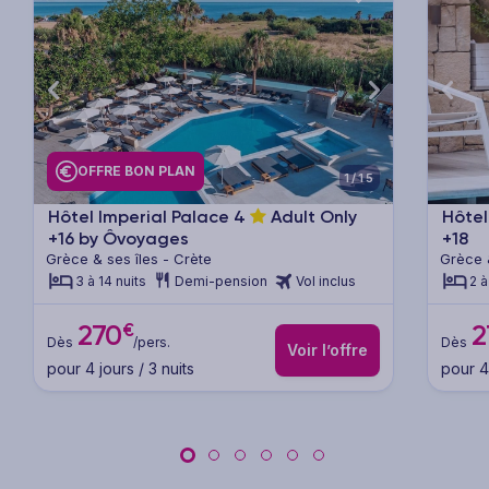
xt
Previous
Next
Previ
OFFRE BON PLAN
1/15
Hôtel Imperial Palace
4
Adult Only
Hôtel
+16 by Ôvoyages
+18
Grèce & ses îles - Crète
Grèce &
3 à 14 nuits
Demi-pension
Vol inclus
2 à
€
270
2
Dès
/pers.
Dès
Voir l’offre
pour 4 jours / 3 nuits
pour 4 