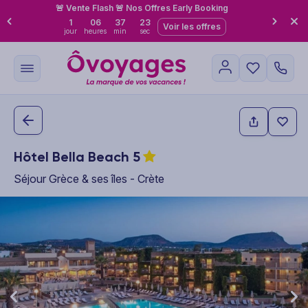
🚨 Vente Flash 🚨 Nos Offres Early Booking
1
06
37
21
Voir les offres
jour
heures
min
sec
Hôtel Bella Beach
5
Séjour Grèce & ses îles - Crète
This carousel shows one large product image at a time. Use the P