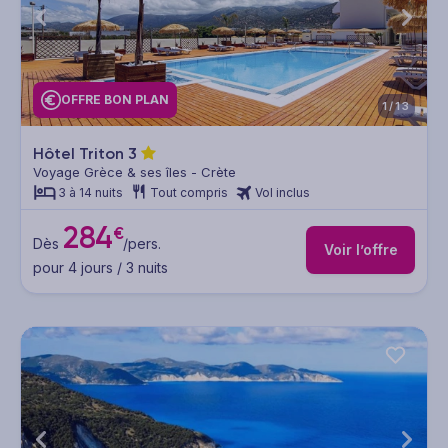
OFFRE BON PLAN
1/13
Hôtel Triton
3
Voyage Grèce & ses îles - Crète
3 à 14 nuits
Tout compris
Vol inclus
284
€
Dès
/pers.
Voir l’offre
pour 4 jours / 3 nuits