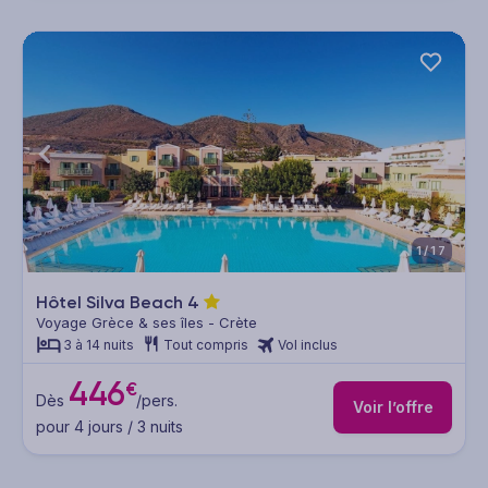
1/17
Hôtel Silva Beach
4
Voyage Grèce & ses îles - Crète
3 à 14 nuits
Tout compris
Vol inclus
446
€
Dès
/pers.
Voir l’offre
pour 4 jours / 3 nuits