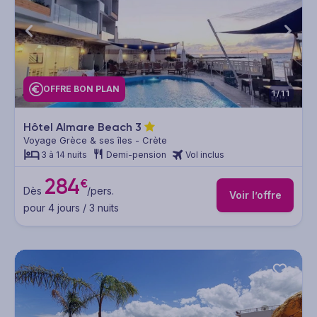
OFFRE BON PLAN
1/11
Hôtel Almare Beach
3
Voyage Grèce & ses îles - Crète
3 à 14 nuits
Demi-pension
Vol inclus
284
€
Dès
/pers.
Voir l’offre
pour 4 jours / 3 nuits