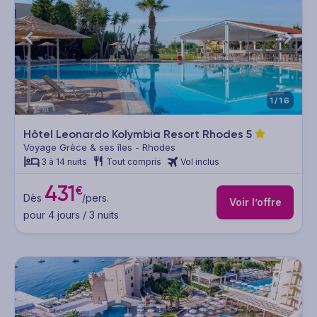
1/16
Hôtel Leonardo Kolymbia Resort Rhodes
5
Voyage Grèce & ses îles - Rhodes
3 à 14 nuits
Tout compris
Vol inclus
431
€
Dès
/pers.
Voir l’offre
pour 4 jours / 3 nuits