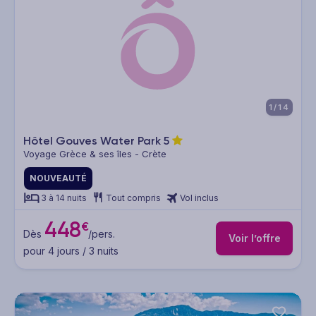
1/14
Hôtel Gouves Water Park
5
Voyage Grèce & ses îles - Crète
NOUVEAUTÉ
3 à 14 nuits
Tout compris
Vol inclus
448
€
Dès
/pers.
Voir l’offre
pour 4 jours / 3 nuits