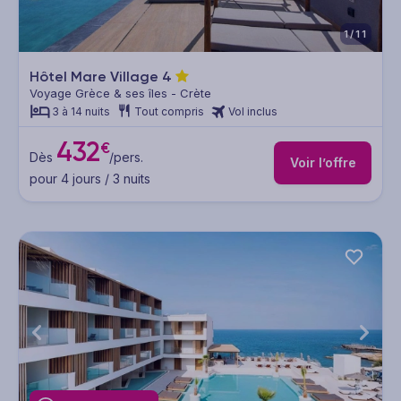
1/11
Hôtel Mare Village
4
Voyage Grèce & ses îles - Crète
3 à 14 nuits
Tout compris
Vol inclus
432
€
Dès
/pers.
Voir l’offre
pour 4 jours / 3 nuits