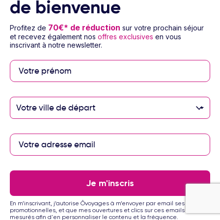
de bienvenue
1/64
Hôtel Nirvana Beach
3
70€* de réduction
Profitez de
sur votre prochain séjour
Voyage Grèce & ses îles - Rhodes
et recevez également nos
offres exclusives
en vous
3 à 14 nuits
Pension selon programme
Vol inclus
inscrivant à notre newsletter.
295
€
Dès
/pers.
Voir l’offre
pour 4 jours / 3 nuits
Votre ville de départ
Je m'inscris
En m’inscrivant, j’autorise Ôvoyages à m’envoyer par email ses offres
1/11
promotionnelles, et que mes ouvertures et clics sur ces emails soient
mesurés afin d'en personnaliser le contenu et la fréquence.