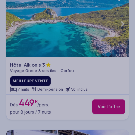
1/13
Hôtel Alkionis
3
Voyage Grèce & ses îles - Corfou
MEILLEURE VENTE
7 nuits
Demi-pension
Vol inclus
449
€
Dès
/pers.
Voir l’offre
pour 8 jours / 7 nuits