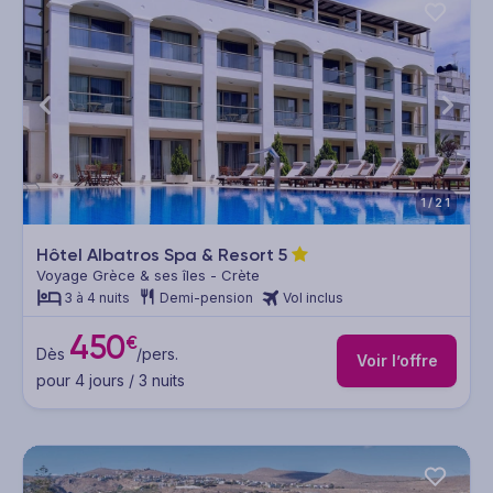
1/21
Hôtel Albatros Spa & Resort
5
Voyage Grèce & ses îles - Crète
3 à 4 nuits
Demi-pension
Vol inclus
450
€
Dès
/pers.
Voir l’offre
pour 4 jours / 3 nuits