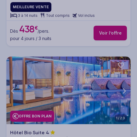
MEILLEURE VENTE
3 à 14 nuits
Tout compris
Vol inclus
438
€
Dès
/pers.
Voir l’offre
pour 4 jours / 3 nuits
OFFRE BON PLAN
1/20
Hôtel Bio Suite
4