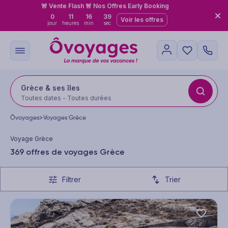
🚨 Vente Flash 🚨 Nos Offres Early Booking
0
11
16
36
Voir les offres
jour
heures
min
sec
Grèce & ses îles
Toutes dates - Toutes durées
Ôvoyages
>
Voyages Grèce
Voyage Grèce
369 offres de voyages Grèce
Filtrer
Trier