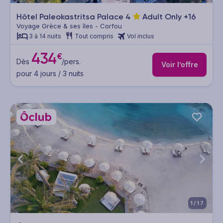
Hôtel Paleokastritsa Palace
4
Adult Only +16
Voyage Grèce & ses îles - Corfou
3 à 14 nuits
Tout compris
Vol inclus
434
€
Dès
/pers.
Voir l’offre
pour 4 jours / 3 nuits
1/17