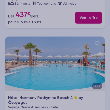
3 à 14 nuits
Tout compris
Vol inclus
437
€
Dès
/pers.
Voir l’offre
pour 4 jours / 3 nuits
1/22
Hôtel Harmony Rethymno Beach
4
by
Ôvoyages
Voyage Grèce & ses îles - Crète