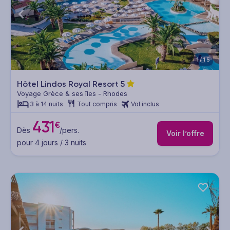
1/15
Hôtel Lindos Royal Resort
5
Voyage Grèce & ses îles - Rhodes
3 à 14 nuits
Tout compris
Vol inclus
431
€
Dès
/pers.
Voir l’offre
pour 4 jours / 3 nuits