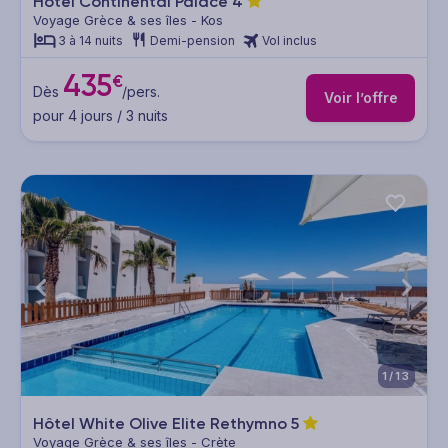
Hôtel Continental Palace
4
Voyage Grèce & ses îles - Kos
3 à 14 nuits
Demi-pension
Vol inclus
435
€
Dès
/pers.
Voir l’offre
pour 4 jours / 3 nuits
1/13
Hôtel White Olive Elite Rethymno
5
Voyage Grèce & ses îles - Crète