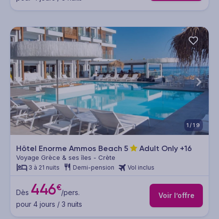
1/19
Hôtel Enorme Ammos Beach
5
Adult Only +16
Voyage Grèce & ses îles - Crète
3 à 21 nuits
Demi-pension
Vol inclus
446
€
Dès
/pers.
Voir l’offre
pour 4 jours / 3 nuits