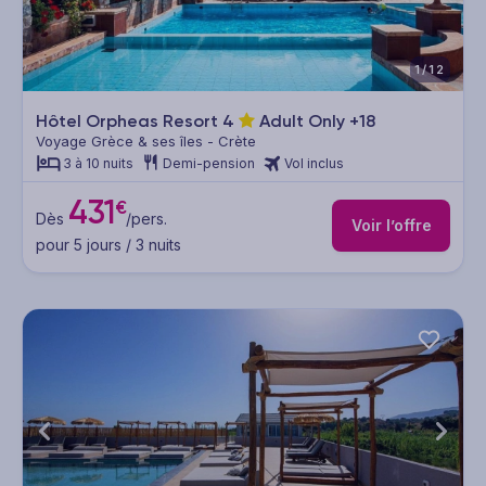
1/12
Hôtel Orpheas Resort
4
Adult Only +18
Voyage Grèce & ses îles - Crète
3 à 10 nuits
Demi-pension
Vol inclus
431
€
Dès
/pers.
Voir l’offre
pour 5 jours / 3 nuits