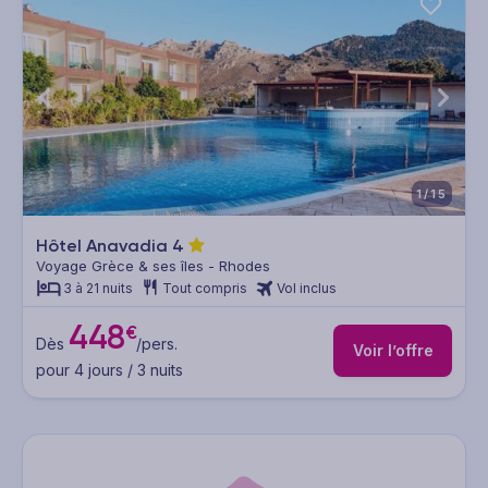
1/15
Hôtel Anavadia
4
Voyage Grèce & ses îles - Rhodes
3 à 21 nuits
Tout compris
Vol inclus
448
€
Dès
/pers.
Voir l’offre
pour 4 jours / 3 nuits