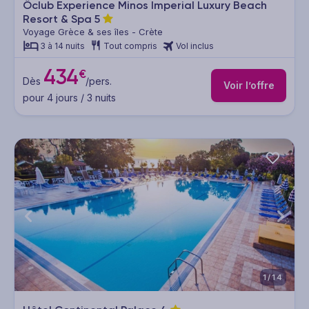
Ôclub Experience Minos Imperial Luxury Beach
Resort & Spa
5
Voyage Grèce & ses îles - Crète
3 à 14 nuits
Tout compris
Vol inclus
434
€
Dès
/pers.
Voir l’offre
pour 4 jours / 3 nuits
1/14