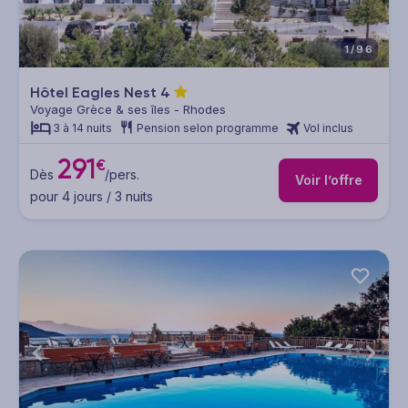
1/96
Hôtel Eagles Nest
4
Voyage Grèce & ses îles - Rhodes
3 à 14 nuits
Pension selon programme
Vol inclus
291
€
Dès
/pers.
Voir l’offre
pour 4 jours / 3 nuits