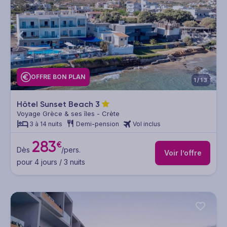
OFFRE BON PLAN
1/13
Hôtel Sunset Beach
3
Voyage Grèce & ses îles - Crète
3 à 14 nuits
Demi-pension
Vol inclus
283
€
Dès
/pers.
Voir l’offre
pour 4 jours / 3 nuits