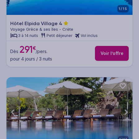
1/15
Hôtel Elpida Village
4
Voyage Grèce & ses îles - Crète
3 à 14 nuits
Petit déjeuner
Vol inclus
291
€
Dès
/pers.
Voir l’offre
pour 4 jours / 3 nuits