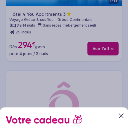
1/11
Hôtel 4 You Apartments
3
Voyage Grèce & ses îles - Grèce Continentale -
Thessalonique & sa région
3 à 14 nuits
Sans repas (hébergement seul)
Vol inclus
294
€
Dès
/pers.
Voir l’offre
pour 4 jours / 3 nuits
Votre cadeau
🎁