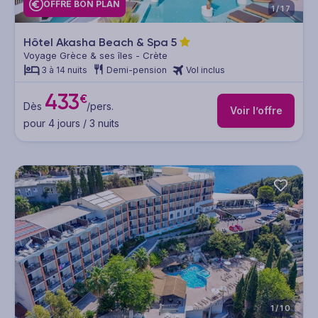
OFFRE BON PLAN
1/17
Hôtel Akasha Beach & Spa
5
Voyage Grèce & ses îles - Crète
3 à 14 nuits
Demi-pension
Vol inclus
433
€
Dès
/pers.
Voir l’offre
pour 4 jours / 3 nuits
1/10