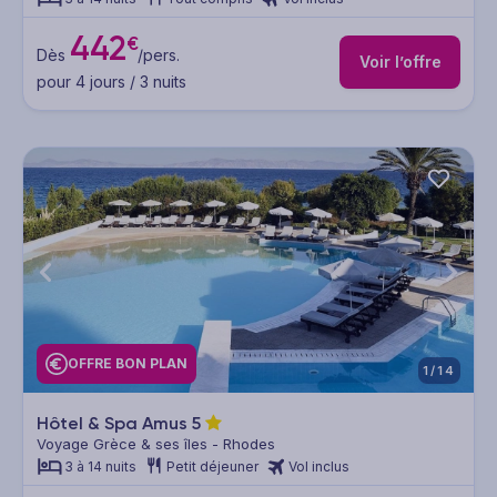
442
€
Dès
/pers.
Voir l’offre
pour 4 jours / 3 nuits
OFFRE BON PLAN
1/14
Hôtel & Spa Amus
5
Voyage Grèce & ses îles - Rhodes
3 à 14 nuits
Petit déjeuner
Vol inclus