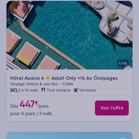
1/16
Hôtel Asana
4
Adult Only +14 by Ôvoyages
Voyage Grèce & ses îles - Crète
3 à 14 nuits
Tout compris
Vol inclus
447
€
Dès
/pers.
Voir l’offre
pour 4 jours / 3 nuits