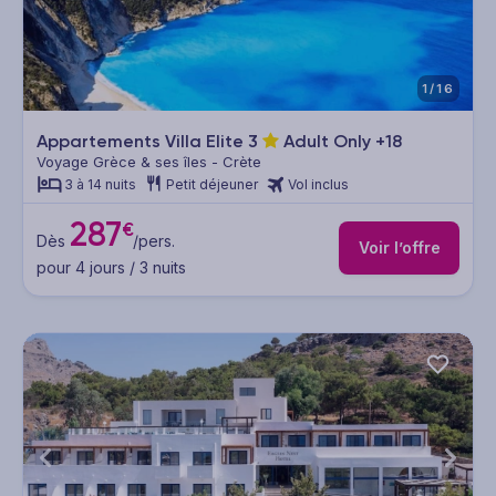
1/16
Appartements Villa Elite
3
Adult Only +18
Voyage Grèce & ses îles - Crète
3 à 14 nuits
Petit déjeuner
Vol inclus
287
€
Dès
/pers.
Voir l’offre
pour 4 jours / 3 nuits