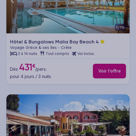
1/15
Hôtel & Bungalows Malia Bay Beach
4
Voyage Grèce & ses îles - Crète
3 à 14 nuits
Tout compris
Vol inclus
431
€
Dès
/pers.
Voir l’offre
pour 4 jours / 3 nuits