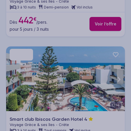
Voyage Grèce & ses îles - Crète
3 à 10 nuits
Demi-pension
Vol inclus
442
€
Dès
/pers.
Voir l’offre
pour 5 jours / 3 nuits
1/16
Smart club Ibiscos Garden Hotel
4
Voyage Grèce & ses îles - Crète
3 à 14 nuits
Tout compris
Vol inclus