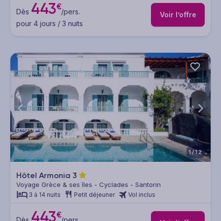
443
€
Dès
/pers.
Voir l’offre
pour 4 jours / 3 nuits
1/12
Hôtel Armonia
3
Voyage Grèce & ses îles - Cyclades - Santorin
3 à 14 nuits
Petit déjeuner
Vol inclus
443
€
Dès
/pers.