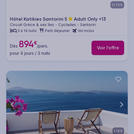
1/135
Hôtel Katikies Santorini
5
Adult Only +13
Circuit Grèce & ses îles - Cyclades - Santorin
3 à 14 nuits
Petit déjeuner
Vol inclus
894
€
Dès
/pers.
Voir l’offre
pour 4 jours / 3 nuits
1/85