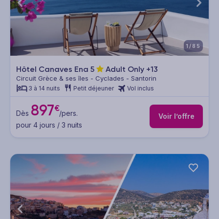
1/85
Hôtel Canaves Ena
5
Adult Only +13
Circuit Grèce & ses îles - Cyclades - Santorin
3 à 14 nuits
Petit déjeuner
Vol inclus
897
€
Dès
/pers.
Voir l’offre
pour 4 jours / 3 nuits