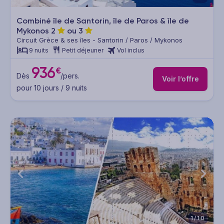
Combiné île de Santorin, île de Paros & île de
Mykonos
2
ou
3
Circuit Grèce & ses îles - Santorin / Paros / Mykonos
9 nuits
Petit déjeuner
Vol inclus
936
€
Dès
/pers.
Voir l’offre
pour 10 jours / 9 nuits
1/10