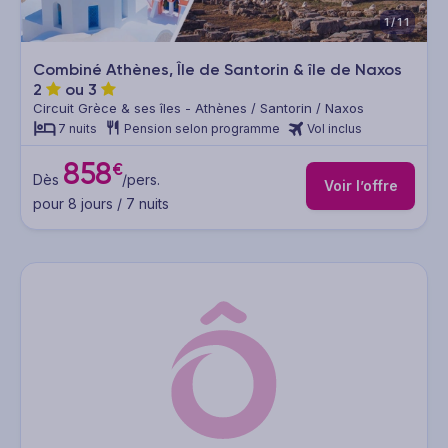
1/11
Combiné Athènes, Île de Santorin & île de Naxos
2
ou
3
Circuit Grèce & ses îles - Athènes / Santorin / Naxos
7 nuits
Pension selon programme
Vol inclus
858
€
Dès
/pers.
Voir l’offre
pour 8 jours / 7 nuits