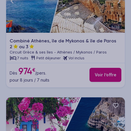
1/10
Combiné Athènes, île de Mykonos & île de Paros
2
ou
3
Circuit Grèce & ses îles - Athènes / Mykonos / Paros
7 nuits
Petit déjeuner
Vol inclus
974
€
Dès
/pers.
Voir l’offre
pour 8 jours / 7 nuits