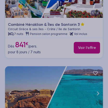
1/10
Combiné Héraklion & Îles de Santorin
3
Circuit Grèce & ses îles - Crète / île de Santorin
7 nuits
Pension selon programme
Vol inclus
841
€
Dès
/pers.
Voir l’offre
pour 8 jours / 7 nuits