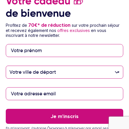
Votre cadeau
🎁
Besoin d’aide
de bienvenue
© 2026 Ôvoyages
70€* de réduction
Profitez de
sur votre prochain séjour
et recevez également nos
offres exclusives
en vous
inscrivant à notre newsletter.
Paiement sécurisé
Votre ville de départ
Paiement en 3 ou 4
fois par carte
bancaire avec
notre partenaire
Floa
Je m'inscris
En m’inscrivant, j’autorise Ôvoyages à m’envoyer par email ses offres