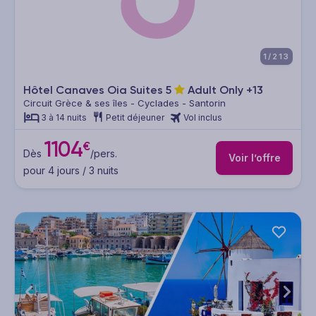
1/213
Hôtel Canaves Oia Suites
5
Adult Only +13
Circuit Grèce & ses îles - Cyclades - Santorin
3 à 14 nuits
Petit déjeuner
Vol inclus
1104
€
Dès
/pers.
Voir l’offre
pour 4 jours / 3 nuits