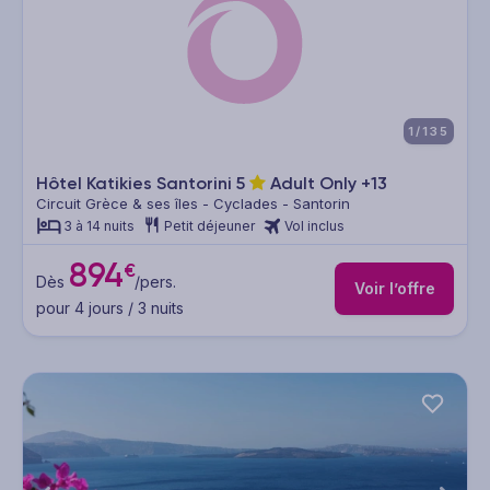
1/135
Hôtel Katikies Santorini
5
Adult Only +13
Circuit Grèce & ses îles - Cyclades - Santorin
3 à 14 nuits
Petit déjeuner
Vol inclus
894
€
Dès
/pers.
Voir l’offre
pour 4 jours / 3 nuits