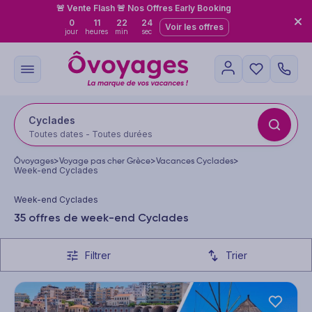
🚨 Vente Flash 🚨 Nos Offres Early Booking
0
11
22
22
Voir les offres
jour
heures
min
sec
Cyclades
Toutes dates - Toutes durées
Ôvoyages
>
Voyage pas cher Grèce
>
Vacances Cyclades
>
Week-end Cyclades
Week-end Cyclades
35 offres de week-end Cyclades
Filtrer
Trier