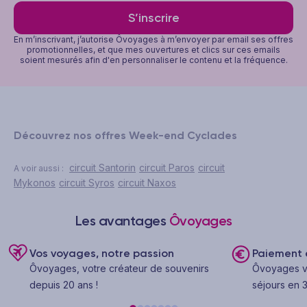
S’inscrire
En m’inscrivant, j’autorise Ôvoyages à m’envoyer par email ses offres
promotionnelles, et que mes ouvertures et clics sur ces emails
soient mesurés afin d'en personnaliser le contenu et la fréquence.
Découvrez nos offres Week-end Cyclades
circuit Santorin
circuit Paros
circuit
A voir aussi :
Mykonos
circuit Syros
circuit Naxos
Les avantages
Ôvoyages
Vos voyages, notre passion
Paiement e
Ôvoyages, votre créateur de souvenirs
Ôvoyages v
depuis 20 ans !
séjours en 3