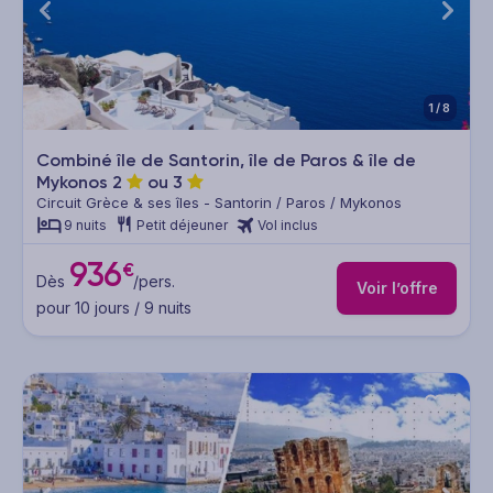
1/8
Combiné île de Santorin, île de Paros & île de
Mykonos
2
ou
3
Circuit Grèce & ses îles - Santorin / Paros / Mykonos
9 nuits
Petit déjeuner
Vol inclus
936
€
Dès
/pers.
Voir l’offre
pour 10 jours / 9 nuits