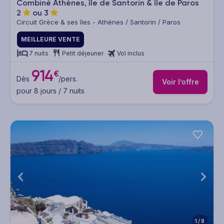
Combiné Athènes, île de Santorin & île de Paros
2
ou
3
Circuit Grèce & ses îles - Athènes / Santorin / Paros
MEILLEURE VENTE
7 nuits
Petit déjeuner
Vol inclus
914
€
Dès
/pers.
Voir l’offre
pour 8 jours / 7 nuits
1/8