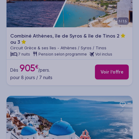
1/15
Combiné Athènes, île de Syros & île de Tinos
2
ou
3
Circuit Grèce & ses îles - Athènes / Syros / Tinos
7 nuits
Pension selon programme
Vol inclus
905
€
Dès
/pers.
Voir l’offre
pour 8 jours / 7 nuits