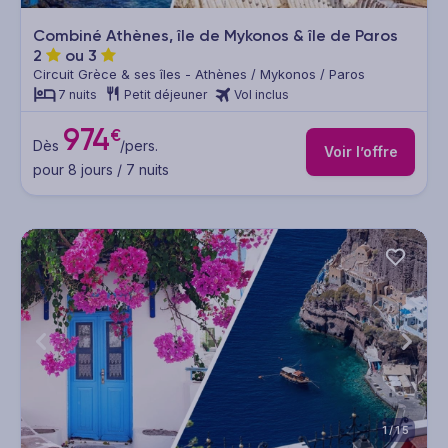
Combiné Athènes, île de Mykonos & île de Paros
2
ou
3
Circuit Grèce & ses îles - Athènes / Mykonos / Paros
7 nuits
Petit déjeuner
Vol inclus
974
€
Dès
/pers.
Voir l’offre
pour 8 jours / 7 nuits
1/15