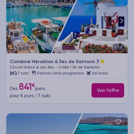
1/10
Combiné Héraklion & Îles de Santorin
3
Circuit Grèce & ses îles - Crète / île de Santorin
7 nuits
Pension selon programme
Vol inclus
841
€
Dès
/pers.
Voir l’offre
pour 8 jours / 7 nuits