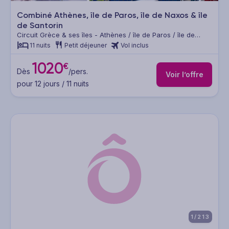
Combiné Athènes, île de Paros, île de Naxos & île
de Santorin
Circuit Grèce & ses îles - Athènes / île de Paros / île de
Naxos / île de Santorin
11 nuits
Petit déjeuner
Vol inclus
1020
€
Dès
/pers.
Voir l’offre
pour 12 jours / 11 nuits
1/213