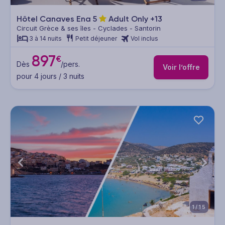
Hôtel Canaves Ena
5
Adult Only +13
Circuit Grèce & ses îles - Cyclades - Santorin
3 à 14 nuits
Petit déjeuner
Vol inclus
897
€
Dès
/pers.
Voir l’offre
pour 4 jours / 3 nuits
1/15