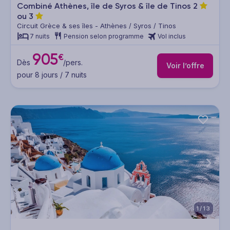
Combiné Athènes, île de Syros & île de Tinos
2
ou
3
Circuit Grèce & ses îles - Athènes / Syros / Tinos
7 nuits
Pension selon programme
Vol inclus
905
€
Dès
/pers.
Voir l’offre
pour 8 jours / 7 nuits
1/13