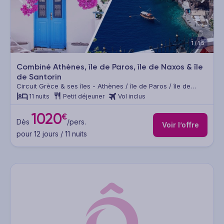
1/15
Combiné Athènes, île de Paros, île de Naxos & île
de Santorin
Circuit Grèce & ses îles - Athènes / île de Paros / île de
Naxos / île de Santorin
11 nuits
Petit déjeuner
Vol inclus
1020
€
Dès
/pers.
Voir l’offre
pour 12 jours / 11 nuits