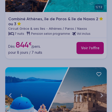
1/12
Combiné Athènes, île de Paros & île de Naxos
2
ou
3
Circuit Grèce & ses îles - Athènes / Paros / Naxos
7 nuits
Pension selon programme
Vol inclus
844
€
Dès
/pers.
Voir l’offre
pour 8 jours / 7 nuits