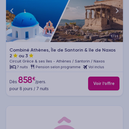
1/11
Combiné Athènes, Île de Santorin & île de Naxos
2
ou
3
Circuit Grèce & ses îles - Athènes / Santorin / Naxos
7 nuits
Pension selon programme
Vol inclus
858
€
Dès
/pers.
Voir l’offre
pour 8 jours / 7 nuits