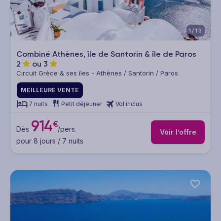
1/13
Combiné Athènes, île de Santorin & île de Paros
2
ou
3
Circuit Grèce & ses îles - Athènes / Santorin / Paros
MEILLEURE VENTE
7 nuits
Petit déjeuner
Vol inclus
914
€
Dès
/pers.
Voir l’offre
pour 8 jours / 7 nuits