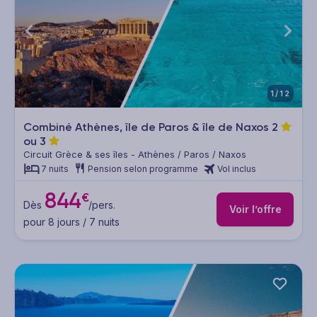
1/12
Combiné Athènes, île de Paros & île de Naxos
2
ou
3
Circuit Grèce & ses îles - Athènes / Paros / Naxos
7 nuits
Pension selon programme
Vol inclus
844
€
Dès
/pers.
Voir l’offre
pour 8 jours / 7 nuits