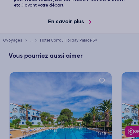
etc..) avant votre départ.
En savoir plus
Ôvoyages
>
...
>
Hôtel Corfou Holiday Palace 5*
Vous pourriez aussi aimer
xt
Previous
Next
Previ
OF
1/15