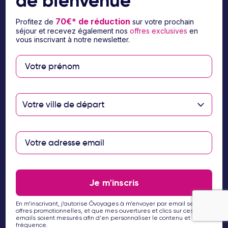
de bienvenue
70€* de réduction
Profitez de
sur votre prochain
séjour et recevez également nos
offres exclusives
en
vous inscrivant à notre newsletter.
Suivez-nous sur les réseaux sociaux
Votre ville de départ
À propos d’Ôvoyages
Je m'inscris
Besoin d’aide
En m’inscrivant, j’autorise Ôvoyages à m’envoyer par email ses
offres promotionnelles, et que mes ouvertures et clics sur ces
© 2026 Ôvoyages
emails soient mesurés afin d'en personnaliser le contenu et la
fréquence.