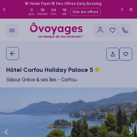
🚨 Vente Flash 🚨 Nos Offres Early Booking
0
18
04
17
Voir les offres
jour
heures
min
sec
Hôtel Corfou Holiday Palace
5
Séjour Grèce & ses îles - Corfou
This carousel shows one large product image at a time. Use the P