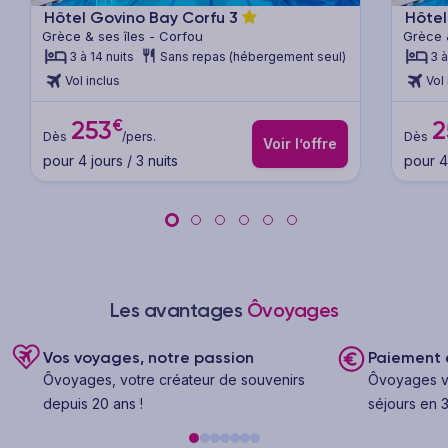
Hôtel Govino Bay Corfu
3
Hôtel
Grèce & ses îles - Corfou
Grèce 
3 à 14 nuits
Sans repas (hébergement seul)
3 à
Vol inclus
Vol 
€
253
2
Dès
/pers.
Dès
Voir l’offre
pour 4 jours / 3 nuits
pour 4 
Les avantages
Ôvoyages
Vos voyages, notre passion
Paiement e
Ôvoyages, votre créateur de souvenirs
Ôvoyages v
depuis 20 ans !
séjours en 3