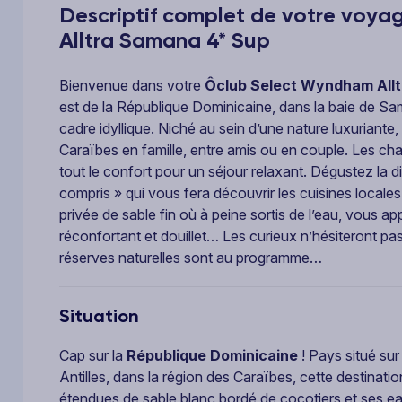
Descriptif complet de votre voy
Alltra Samana 4* Sup
Bienvenue dans votre
Ôclub Select Wyndham All
est de la République Dominicaine, dans la baie de Sa
cadre idyllique. Niché au sein d’une nature luxuriant
Caraïbes en famille, entre amis ou en couple. Les ch
tout le confort pour un séjour relaxant. Dégustez la d
compris » qui vous fera découvrir les cuisines locales 
privée de sable fin où à peine sortis de l’eau, vous a
réconfortant et douillet… Les curieux n’hésiteront pa
réserves naturelles sont au programme…
Situation
Cap sur la
République Dominicaine
! Pays situé sur
Antilles, dans la région des Caraïbes, cette destina
étendues de sable blanc bordé de cocotiers et ses ea