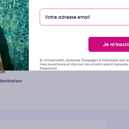
able.
a promesse de passer de vraies vacances, entre moments de convi
n et confort absolu. Découvrez tous les avantages du Ôclub Sel
parmi les meilleurs de la région
Je m'inscri
En m’inscrivant, j’autorise Ôvoyages à m’envoyer par e
 destination
mes ouvertures et clics sur ces emails soient mesurés 
fréquence.
ale
destination