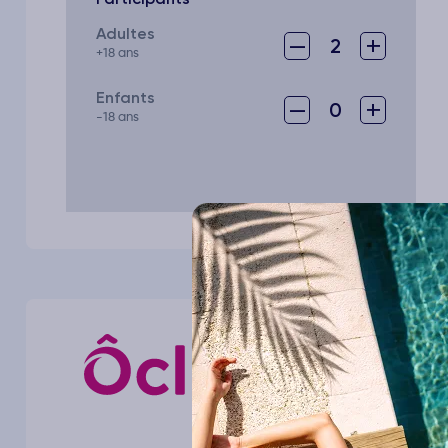
Adultes
–
+
2
+18 ans
Enfants
–
+
0
-18 ans