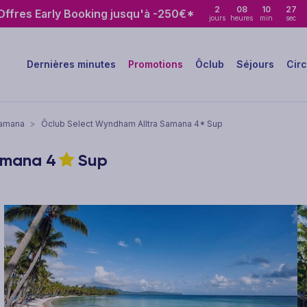
2
08
10
25
ffres Early Booking jusqu'à -250€*
jours
heures
min
sec
Dernières minutes
Promotions
Ôclub
Séjours
Circ
amana
>
Ôclub Select Wyndham Alltra Samana 4* Sup
Samana
4
Sup