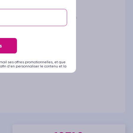
vialité, de partage et de découverte.
ect* :
s
mail ses offres promotionnelles, et que
afin d'en personnaliser le contenu et la