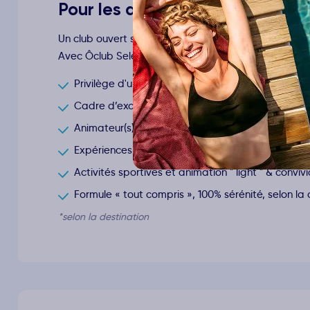
Pour les adeptes du luxe abord
Un club ouvert sur le monde ! Partir Ôclub, c'est l
Avec Ôclub Select, vos vacances riment avec évasio
Privilège d'un hôtel club haut de gamme 4* ou 5* 
Cadre d’exception
Animateur(s) francophone(s) à votre service
Expériences pour découvrir la culture locale et la
Activités sportives et animation " light " & convivi
Formule « tout compris », 100% sérénité, selon la 
*selon la destination