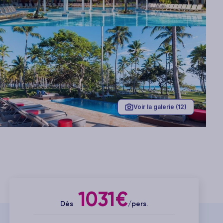
Voir la galerie (12)
1031€
Dès
/pers.