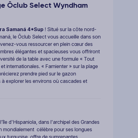
age Ôclub Select Wyndham
tra Samaná 4*Sup
! Situé sur la côte nord-
maná, le Ôclub Select vous accueille dans son
e, venez-vous ressourcer en plein cœur des
ambres élégantes et spacieuses vous offriront
iversité de la table avec une formule « Tout
et internationales. « Farnienter » sur la plage
pprécierez prendre pied sur le gazon
s à explorer les environs où cascades et
 l'île d'Hispaniola, dans l'archipel des Grandes
tion mondialement célèbre pour ses longues
ux turquoise, offre de surprenantes