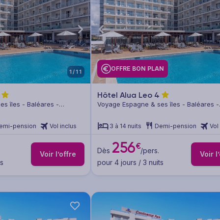
OFFRE BON PLAN
1/11
Hôtel Alua Leo
4
s îles - Baléares -
Voyage Espagne & ses îles - Baléares -
Majorque
emi-pension
Vol inclus
3 à 14 nuits
Demi-pension
Vol
256
€
Dès
/pers.
Voir l’offre
Voir l
ts
pour 4 jours / 3 nuits