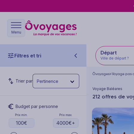
Menu
Départ
Filtres et tri
Ville de départ ?
Ôvoyages
>
Voyage pas 
Trier par
Pertinence
Voyage Baléares
212 offres de v
Budget par personne
Prix min.
Prix max.