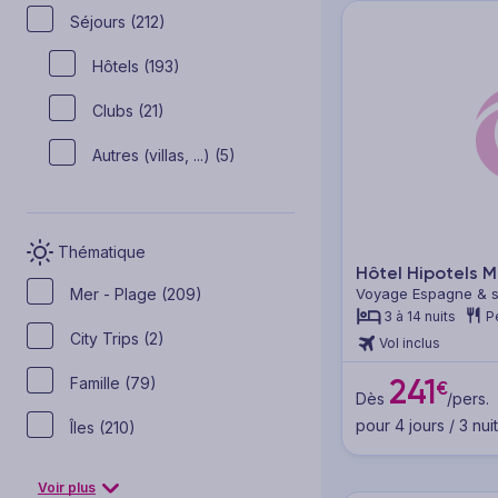
Séjours (212)
Hôtels (193)
Clubs (21)
Autres (villas, ...) (5)
Thématique
Hôtel Hipotels 
Voyage Espagne & se
Mer - Plage (209)
Majorque
3 à 14 nuits
P
City Trips (2)
Vol inclus
241
Famille (79)
€
Dès
/pers.
pour 4 jours / 3 nui
Îles (210)
Voir plus