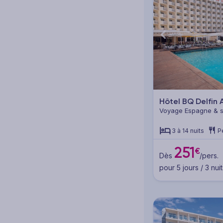
Hôtel BQ Delfin 
Voyage Espagne & se
Majorque
3 à 14 nuits
P
251
€
Dès
/pers.
pour 5 jours / 3 nuit