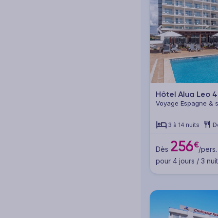
Hôtel Alua Leo
4
Voyage Espagne & se
Majorque
3 à 14 nuits
D
256
€
Dès
/pers.
pour 4 jours / 3 nui