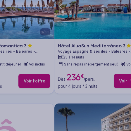
1/11
 Romantica
3
Hôtel AluaSun Mediterráneo
3
s îles - Baléares -
Voyage Espagne & ses îles - Baléares -
Minorque
3 à 14 nuits
etit déjeuner
Vol inclus
Sans repas (hébergement seul)
Vo
236
€
Dès
/pers.
Voir l’offre
Voir l
ts
pour 4 jours / 3 nuits