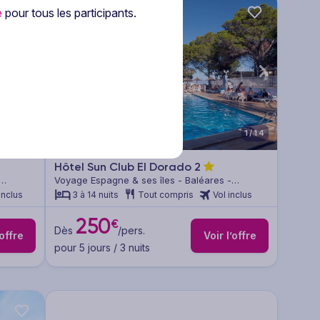
e
pour tous les participants.
1/8
1/14
Hôtel Sun Club El Dorado
2
Voyage Espagne & ses îles - Baléares -
Majorque
inclus
3 à 14 nuits
Tout compris
Vol inclus
250
€
Dès
/pers.
’offre
Voir l’offre
pour 5 jours / 3 nuits