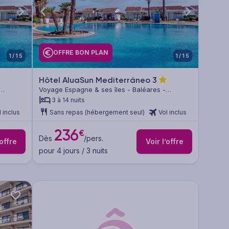
OFFRE BON PLAN
1/15
1/15
Hôtel AluaSun Mediterráneo
3
Voyage Espagne & ses îles - Baléares -
Minorque
3 à 14 nuits
l inclus
Sans repas (hébergement seul)
Vol inclus
236
€
Dès
/pers.
’offre
Voir l’offre
pour 4 jours / 3 nuits