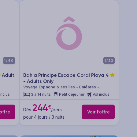
1/40
1/23
Adult
Bahia Principe Escape Coral Playa
4
- Adults Only
Voyage Espagne & ses îles - Baléares -
Majorque
inclus
3 à 14 nuits
Petit déjeuner
Vol inclus
244
€
Dès
/pers.
’offre
Voir l’offre
pour 4 jours / 3 nuits