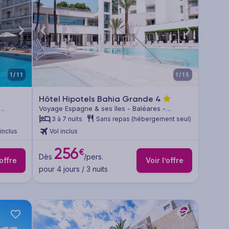
1/11
1/15
Hôtel Hipotels Bahia Grande
4
Voyage Espagne & ses îles - Baléares -
Majorque
3 à 7 nuits
Sans repas (hébergement seul)
 inclus
Vol inclus
256
€
Dès
/pers.
’offre
Voir l’offre
pour 4 jours / 3 nuits