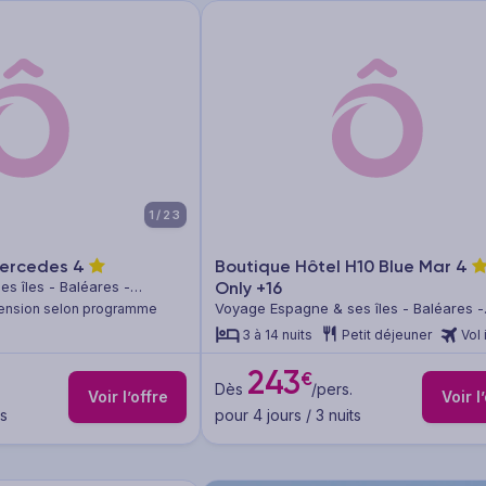
1/23
Mercedes
4
Boutique Hôtel H10 Blue Mar
4
s îles - Baléares -
Only +16
Voyage Espagne & ses îles - Baléares -
ension selon programme
Majorque
3 à 14 nuits
Petit déjeuner
Vol 
243
€
Dès
/pers.
Voir l’offre
Voir l
ts
pour 4 jours / 3 nuits