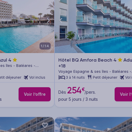
1/14
Azul
4
Hôtel BQ Amfora Beach
4
Adu
s îles - Baléares -
+18
Voyage Espagne & ses îles - Baléares -
Majorque
etit déjeuner
Vol inclus
3 à 14 nuits
Petit déjeuner
Vol 
254
€
Dès
/pers.
Voir l’offre
Voir l
s
pour 5 jours / 3 nuits