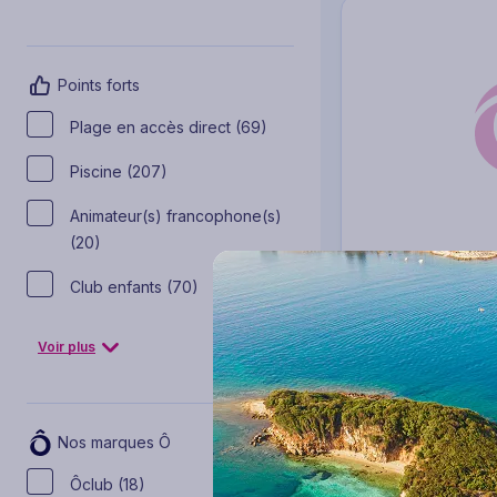
Points forts
Plage en accès direct (69)
Piscine (207)
Animateur(s) francophone(s)
(20)
Hôtel Bordoy Co
Voyage Espagne & se
Club enfants (70)
Majorque
3 à 14 nuits
Sans repas (hébe
Voir plus
245
€
Dès
/pers.
pour 4 jours / 3 nui
Nos marques Ô
Ôclub (18)