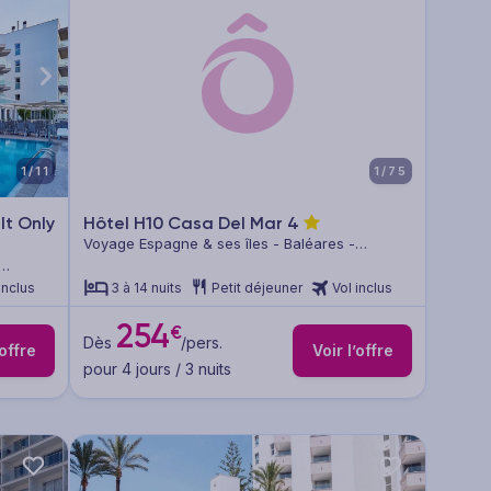
1/11
1/75
lt Only
Hôtel H10 Casa Del Mar
4
Voyage Espagne & ses îles - Baléares -
Majorque
inclus
3 à 14 nuits
Petit déjeuner
Vol inclus
254
€
Dès
/pers.
’offre
Voir l’offre
pour 4 jours / 3 nuits