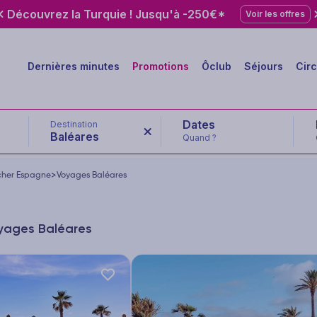
Découvrez la Turquie ! Jusqu'à -250€*
Voir les offres
Dernières minutes
Promotions
Ôclub
Séjours
Circ
Destination
Baléares
Quand ?
cher Espagne
>
Voyages Baléares
oyages Baléares