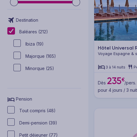
Destination
Baléares (212)
Ibiza (19)
Hôtel Universal
Voyage Espagne & se
Majorque (165)
Majorque
3 à 14 nuits
P
Minorque (25)
235
€
Dès
/pers.
pour 4 jours / 3 nui
Pension
Tout compris (48)
Demi-pension (39)
Petit déjeuner (77)