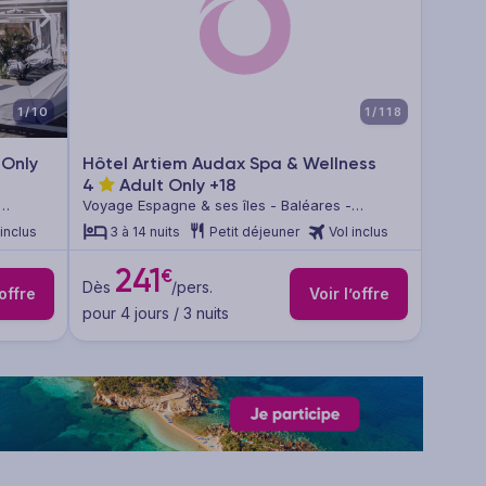
1/10
1/118
 Only
Hôtel Artiem Audax Spa & Wellness
4
Adult Only +18
Voyage Espagne & ses îles - Baléares -
Minorque
 inclus
3 à 14 nuits
Petit déjeuner
Vol inclus
241
€
Dès
/pers.
’offre
Voir l’offre
pour 4 jours / 3 nuits