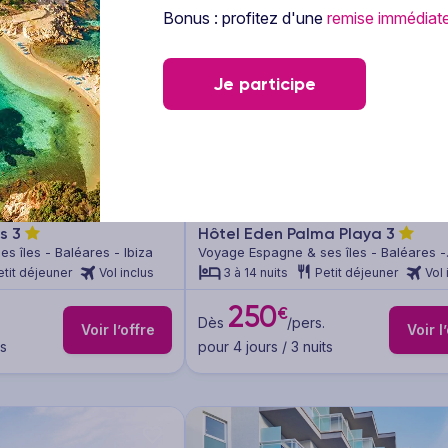
Bonus : profitez d'une
remise immédiat
Je participe
1/14
es
3
Hôtel Eden Palma Playa
3
 îles - Baléares - Ibiza
Voyage Espagne & ses îles - Baléares -
Majorque
etit déjeuner
Vol inclus
3 à 14 nuits
Petit déjeuner
Vol 
250
€
Dès
/pers.
Voir l’offre
Voir l
ts
pour 4 jours / 3 nuits