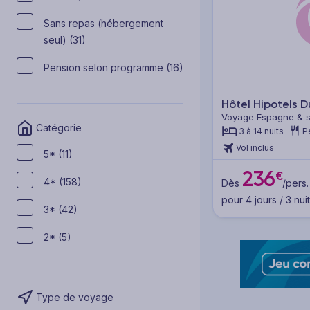
Sans repas (hébergement
seul) (31)
Pension selon programme (16)
Hôtel Hipotels D
Voyage Espagne & se
Catégorie
Majorque
3 à 14 nuits
P
Vol inclus
5* (11)
236
€
4* (158)
Dès
/pers.
pour 4 jours / 3 nui
3* (42)
2* (5)
Type de voyage