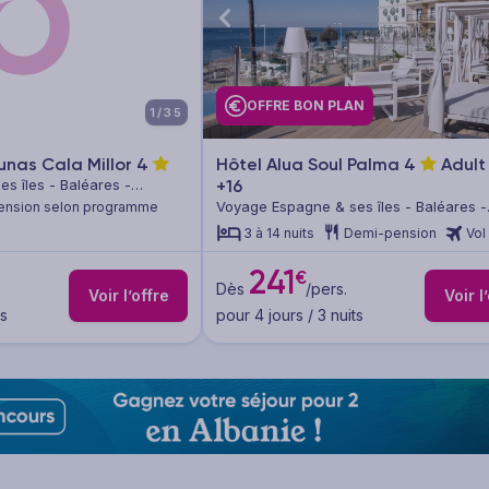
OFFRE BON PLAN
1/35
unas Cala Millor
4
Hôtel Alua Soul Palma
4
Adult
s îles - Baléares -
+16
Voyage Espagne & ses îles - Baléares -
ension selon programme
Majorque
3 à 14 nuits
Demi-pension
Vol
241
€
Dès
/pers.
Voir l’offre
Voir l
ts
pour 4 jours / 3 nuits