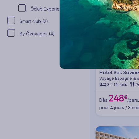
Ôclub Experience (18)
Smart club (2)
By Ôvoyages (4)
Hôtel Ses Savin
Voyage Espagne & ses
3 à 14 nuits
P
248
€
Dès
/pers.
pour 4 jours / 3 nui