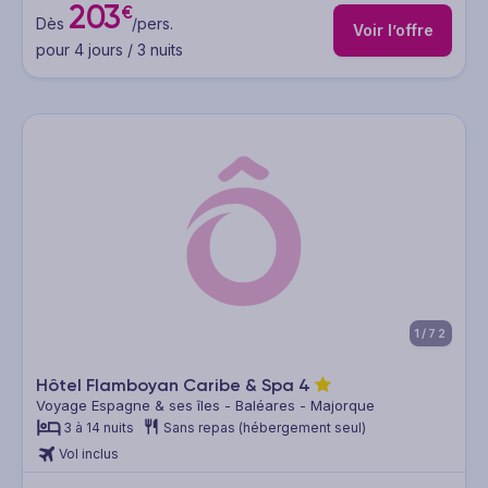
203
€
Dès
/pers.
Voir l’offre
pour 4 jours / 3 nuits
1/72
Hôtel Flamboyan Caribe & Spa
4
Voyage Espagne & ses îles - Baléares - Majorque
3 à 14 nuits
Sans repas (hébergement seul)
Vol inclus