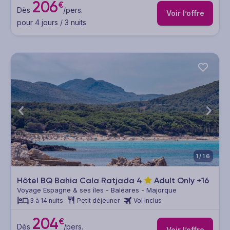
206
€
Dès
/pers.
Voir l’offre
pour 4 jours / 3 nuits
1/16
Hôtel BQ Bahia Cala Ratjada
4
Adult Only +16
Voyage Espagne & ses îles - Baléares - Majorque
3 à 14 nuits
Petit déjeuner
Vol inclus
204
€
Dès
/pers.
Voir l’offre