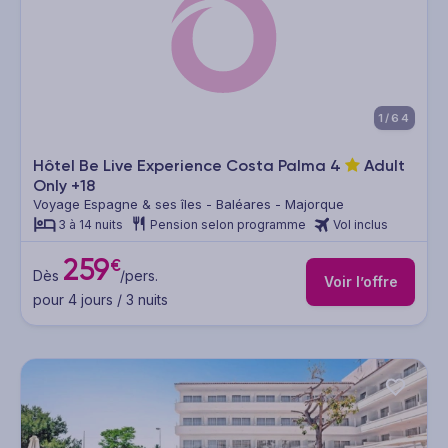
1/64
Hôtel Be Live Experience Costa Palma
4
Adult
Only +18
Voyage Espagne & ses îles - Baléares - Majorque
3 à 14 nuits
Pension selon programme
Vol inclus
259
€
Dès
/pers.
Voir l’offre
pour 4 jours / 3 nuits