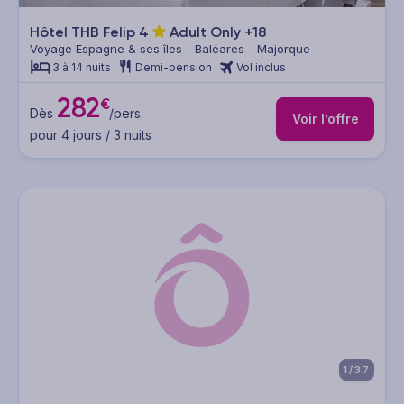
Hôtel THB Felip
4
Adult Only +18
Voyage Espagne & ses îles - Baléares - Majorque
3 à 14 nuits
Demi-pension
Vol inclus
282
€
Dès
/pers.
Voir l’offre
pour 4 jours / 3 nuits
1/37