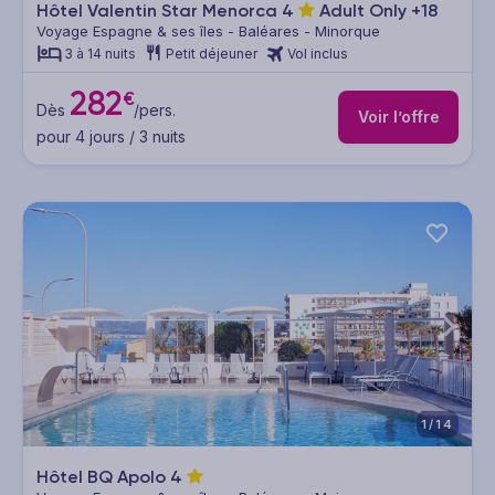
Hôtel Valentin Star Menorca
4
Adult Only +18
Voyage Espagne & ses îles - Baléares - Minorque
3 à 14 nuits
Petit déjeuner
Vol inclus
282
€
Dès
/pers.
Voir l’offre
pour 4 jours / 3 nuits
1/14
Hôtel BQ Apolo
4