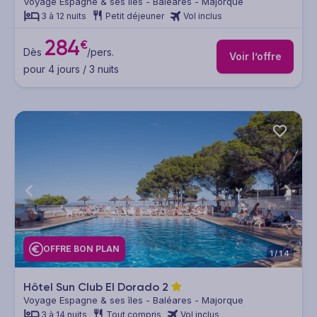
Voyage Espagne & ses îles - Baléares - Majorque
3 à 12 nuits
Petit déjeuner
Vol inclus
284
€
Dès
/pers.
Voir l’offre
pour 4 jours / 3 nuits
OFFRE BON PLAN
1/14
Hôtel Sun Club El Dorado
2
Voyage Espagne & ses îles - Baléares - Majorque
3 à 14 nuits
Tout compris
Vol inclus