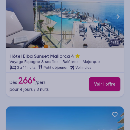
1/12
Hôtel Elba Sunset Mallorca
4
Voyage Espagne & ses îles - Baléares - Majorque
3 à 14 nuits
Petit déjeuner
Vol inclus
266
€
Dès
/pers.
Voir l’offre
pour 4 jours / 3 nuits