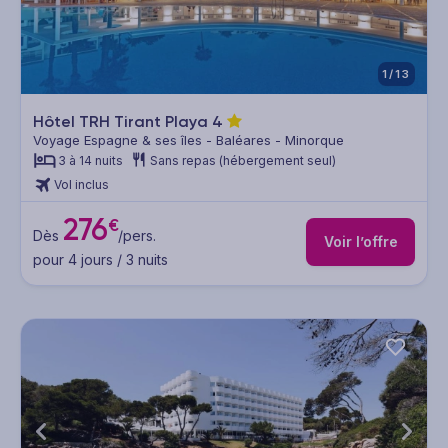
1/13
Hôtel TRH Tirant Playa
4
Voyage Espagne & ses îles - Baléares - Minorque
3 à 14 nuits
Sans repas (hébergement seul)
Vol inclus
276
€
Dès
/pers.
Voir l’offre
pour 4 jours / 3 nuits