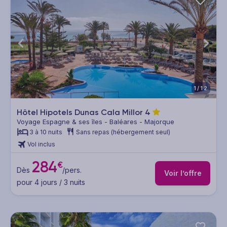
1/12
Hôtel Hipotels Dunas Cala Millor
4
Voyage Espagne & ses îles - Baléares - Majorque
3 à 10 nuits
Sans repas (hébergement seul)
Vol inclus
284
€
Dès
/pers.
Voir l’offre
pour 4 jours / 3 nuits