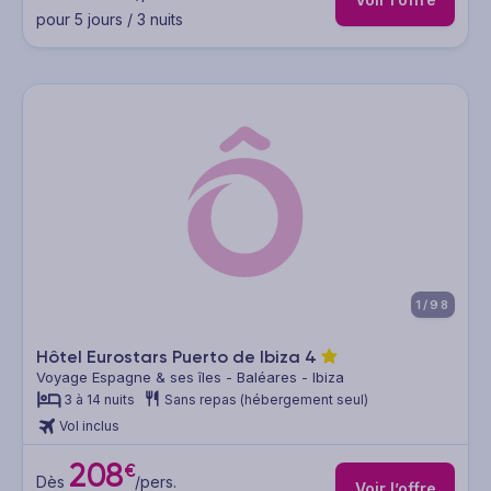
pour 5 jours / 3 nuits
1/98
Hôtel Eurostars Puerto de Ibiza
4
Voyage Espagne & ses îles - Baléares - Ibiza
3 à 14 nuits
Sans repas (hébergement seul)
Vol inclus
208
€
Dès
/pers.
Voir l’offre