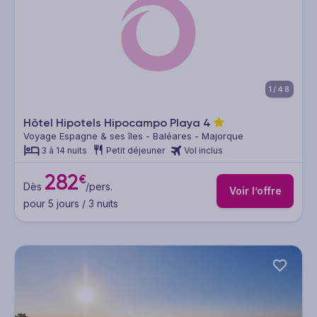
1/48
Hôtel Hipotels Hipocampo Playa
4
Voyage Espagne & ses îles - Baléares - Majorque
3 à 14 nuits
Petit déjeuner
Vol inclus
282
€
Dès
/pers.
Voir l’offre
pour 5 jours / 3 nuits