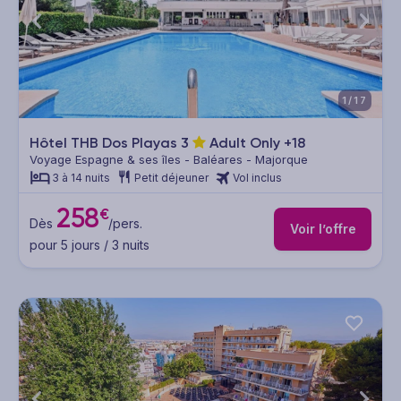
1/17
Hôtel THB Dos Playas
3
Adult Only +18
Voyage Espagne & ses îles - Baléares - Majorque
3 à 14 nuits
Petit déjeuner
Vol inclus
258
€
Dès
/pers.
Voir l’offre
pour 5 jours / 3 nuits