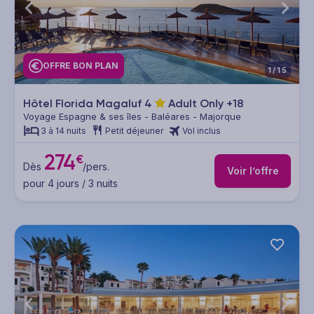
OFFRE BON PLAN
1/15
Hôtel Florida Magaluf
4
Adult Only +18
Voyage Espagne & ses îles - Baléares - Majorque
3 à 14 nuits
Petit déjeuner
Vol inclus
274
€
Dès
/pers.
Voir l’offre
pour 4 jours / 3 nuits