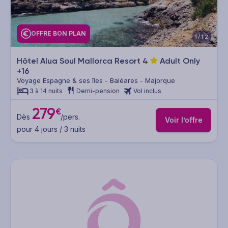
OFFRE BON PLAN
1/12
Hôtel Alua Soul Mallorca Resort
4
Adult Only
+16
Voyage Espagne & ses îles - Baléares - Majorque
3 à 14 nuits
Demi-pension
Vol inclus
279
€
Dès
/pers.
Voir l’offre
pour 4 jours / 3 nuits