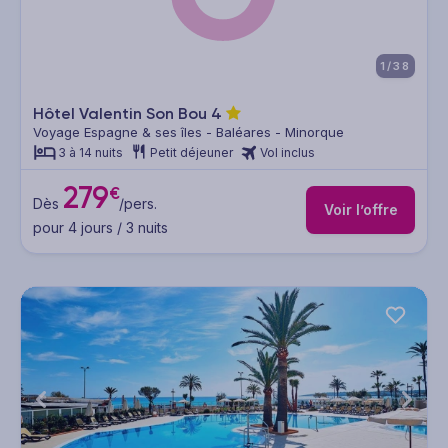
1/38
Hôtel Valentin Son Bou
4
Voyage Espagne & ses îles - Baléares - Minorque
3 à 14 nuits
Petit déjeuner
Vol inclus
279
€
Dès
/pers.
Voir l’offre
pour 4 jours / 3 nuits