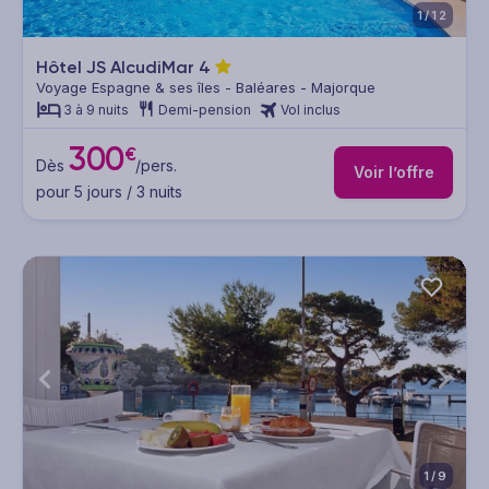
1/12
Hôtel JS AlcudiMar
4
Voyage Espagne & ses îles - Baléares - Majorque
3 à 9 nuits
Demi-pension
Vol inclus
300
€
Dès
/pers.
Voir l’offre
pour 5 jours / 3 nuits
1/9