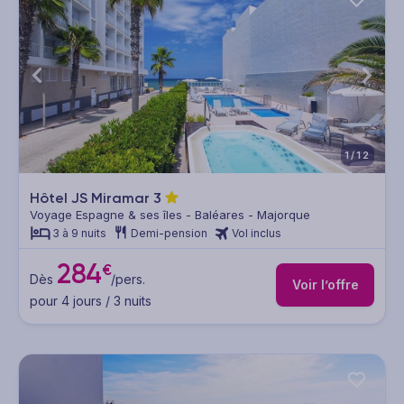
1/12
Hôtel JS Miramar
3
Voyage Espagne & ses îles - Baléares - Majorque
3 à 9 nuits
Demi-pension
Vol inclus
284
€
Dès
/pers.
Voir l’offre
pour 4 jours / 3 nuits