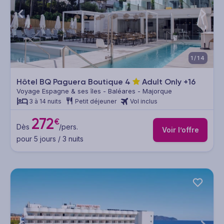
1/14
Hôtel BQ Paguera Boutique
4
Adult Only +16
Voyage Espagne & ses îles - Baléares - Majorque
3 à 14 nuits
Petit déjeuner
Vol inclus
272
€
Dès
/pers.
Voir l’offre
pour 5 jours / 3 nuits