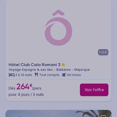
1/26
Hôtel Club Cala Romani
3
Voyage Espagne & ses îles - Baléares - Majorque
3 à 14 nuits
Tout compris
Vol inclus
264
€
Dès
/pers.
Voir l’offre
pour 4 jours / 3 nuits