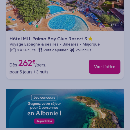
1/16
Hôtel MLL Palma Bay Club Resort
3
Voyage Espagne & ses îles - Baléares - Majorque
3 à 14 nuits
Petit déjeuner
Vol inclus
262
€
Dès
/pers.
Voir l’offre
pour 5 jours / 3 nuits