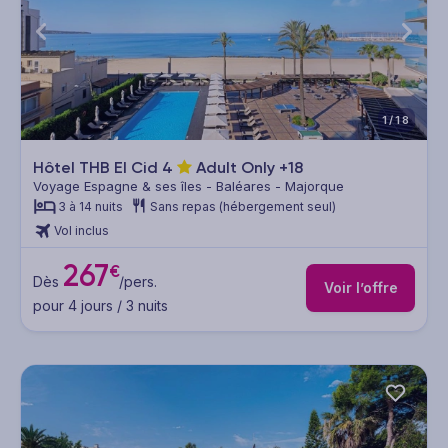
1/18
Hôtel THB El Cid
4
Adult Only +18
Voyage Espagne & ses îles - Baléares - Majorque
3 à 14 nuits
Sans repas (hébergement seul)
Vol inclus
267
€
Dès
/pers.
Voir l’offre
pour 4 jours / 3 nuits