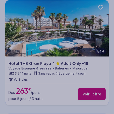
1/24
Hôtel THB Gran Playa
4
Adult Only +18
Voyage Espagne & ses îles - Baléares - Majorque
3 à 14 nuits
Sans repas (hébergement seul)
Vol inclus
263
€
Dès
/pers.
Voir l’offre
pour 5 jours / 3 nuits