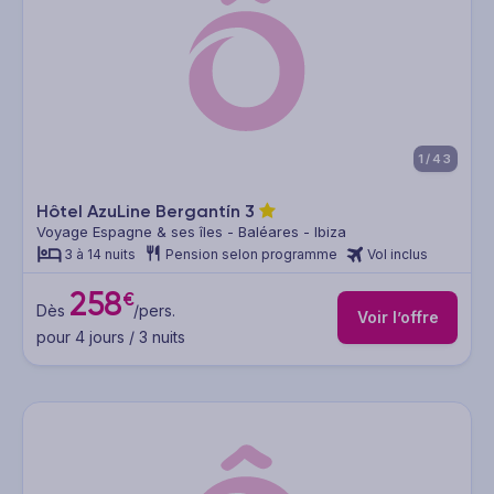
1/43
Hôtel AzuLine Bergantín
3
Voyage Espagne & ses îles - Baléares - Ibiza
3 à 14 nuits
Pension selon programme
Vol inclus
258
€
Dès
/pers.
Voir l’offre
pour 4 jours / 3 nuits