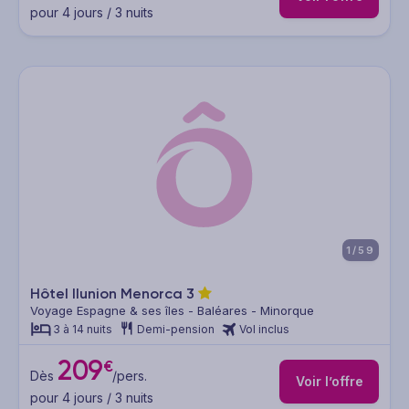
pour 4 jours / 3 nuits
1/59
Hôtel Ilunion Menorca
3
Voyage Espagne & ses îles - Baléares - Minorque
3 à 14 nuits
Demi-pension
Vol inclus
209
€
Dès
/pers.
Voir l’offre
pour 4 jours / 3 nuits