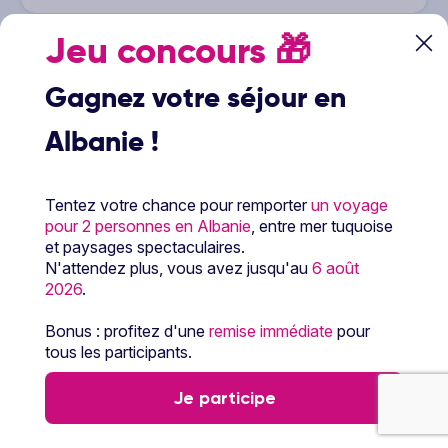
Jeu concours
🎁
Gagnez votre séjour en
Albanie !
Tentez votre chance pour remporter
un voyage
pour 2 personnes en Albanie
, entre mer tuquoise
et paysages spectaculaires.
1/10
N'attendez plus, vous avez jusqu'au
6 août
2026
.
Hôtel Mix Smart
3
Voyage Espagne & ses îles - Baléares - Majorque
Bonus : profitez d'une
remise immédiate
pour
3 à 14 nuits
Petit déjeuner
Vol inclus
tous les participants.
216
€
Dès
/pers.
Voir l’offre
Je participe
pour 5 jours / 3 nuits