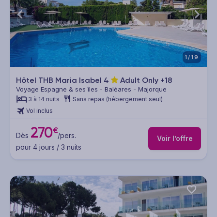
1/19
Hôtel THB Maria Isabel
4
Adult Only +18
Voyage Espagne & ses îles - Baléares - Majorque
3 à 14 nuits
Sans repas (hébergement seul)
Vol inclus
270
€
Dès
/pers.
Voir l’offre
pour 4 jours / 3 nuits