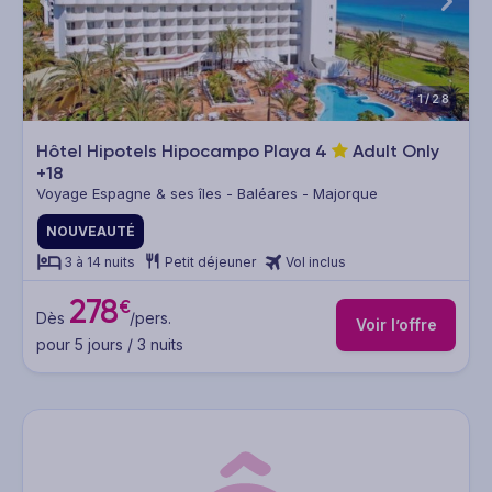
1/28
Hôtel Hipotels Hipocampo Playa
4
Adult Only
+18
Voyage Espagne & ses îles - Baléares - Majorque
NOUVEAUTÉ
3 à 14 nuits
Petit déjeuner
Vol inclus
278
€
Dès
/pers.
Voir l’offre
pour 5 jours / 3 nuits