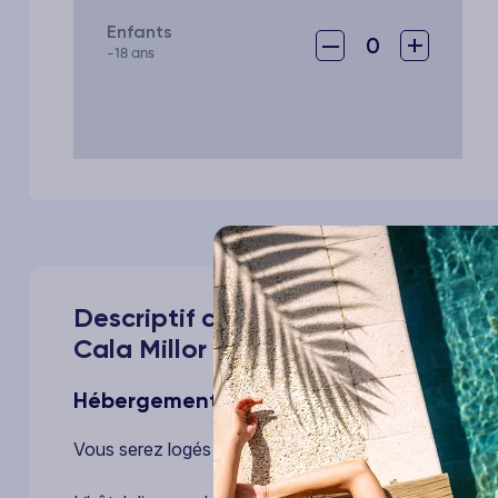
Enfants
–
+
0
-18 ans
Descriptif complet de votre voya
Cala Millor 3*
Hébergement
Vous serez logés en appartement 1 ou 2 chambres se