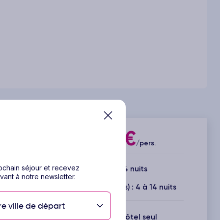
208€
Dès
/pers.
rochain séjour et recevez
5 jours / 4 nuits
vant à notre newsletter.
Durée(s) disponible(s) : 4 à 14 nuits
re ville de départ
Inclus : Vols + Hôtel seul