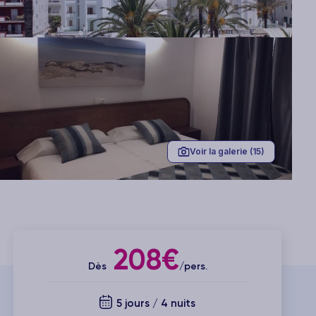
Voir la galerie (15)
208€
Dès
/pers.
5 jours / 4 nuits