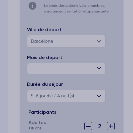
Le choix des options (vols, chambres,
assurances...) se fait à l'étape suivante.
Ville de départ
Barcelone
Mois de départ
Durée du séjour
5-6
jour(s) / 4 nuit(s)
Participants
Adultes
–
+
2
+18 ans