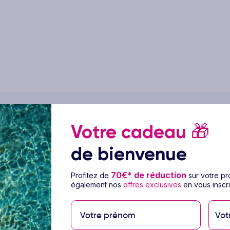
Votre cadeau
🎁
ge Hôtel R2 Apartamentos
de bienvenue
70€* de réduction
Profitez de
sur votre p
également nos
offres exclusives
en vous inscri
lon votre choix
Vot