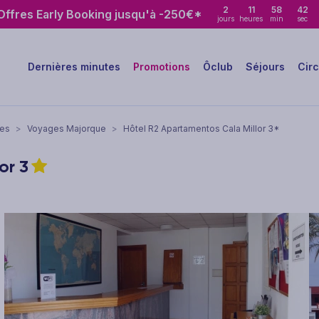
2
11
58
40
ffres Early Booking jusqu'à -250€*
jours
heures
min
sec
Dernières minutes
Promotions
Ôclub
Séjours
Circ
res
>
Voyages Majorque
>
Hôtel R2 Apartamentos Cala Millor 3*
lor
3