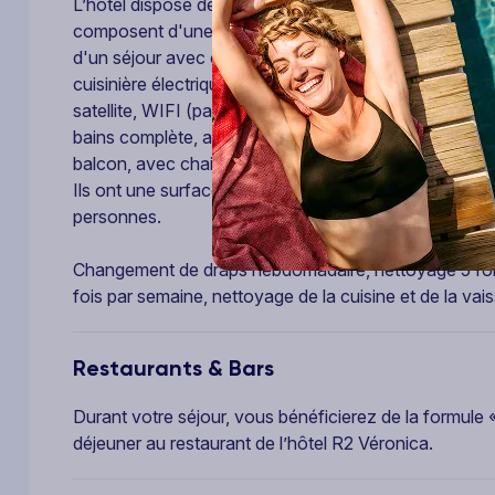
L’hôtel dispose de 40 appartements répartis dans 2 
composent d'une 1 chambre séparée (2 lits simples) 
d'un séjour avec cuisine intégrée, bureau, canapé-lit,
cuisinière électrique, grille-pain, cafetière, réfrigérate
satellite, WIFI (payant), coffre-fort (payant), ventil
bains complète, avec baignoire ou douche à l'italien
balcon, avec chaises, table et hamacs, tous orientés 
Ils ont une surface approximative de 30m2 à 70 m2.
personnes.
Changement de draps hebdomadaire, nettoyage 5 foi
fois par semaine, nettoyage de la cuisine et de la vaiss
Restaurants & Bars
Durant votre séjour, vous bénéficierez de la formule «
déjeuner au restaurant de l’hôtel R2 Véronica.