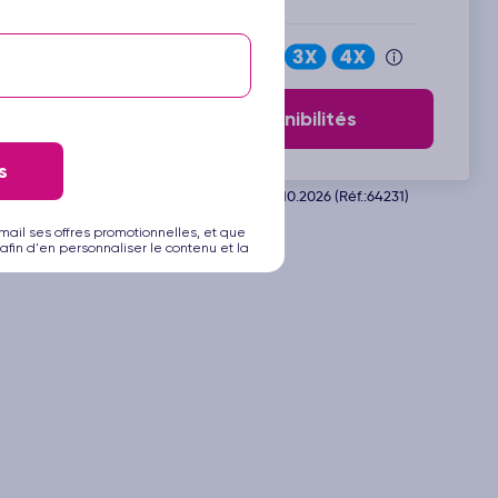
Payez en
Voir les disponibilités
s
Départ de Barcelone le 16.10.2026 (Réf.:64231)
mail ses offres promotionnelles, et que
afin d'en personnaliser le contenu et la