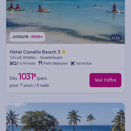
JUSQU'À
-250€*
1/15
Hôtel Canella Beach
3
Circuit Antilles - Guadeloupe
5 à 14 nuits
Petit déjeuner
Vol inclus
1031
€
Dès
/pers.
Voir l’offre
pour 7 jours / 5 nuits