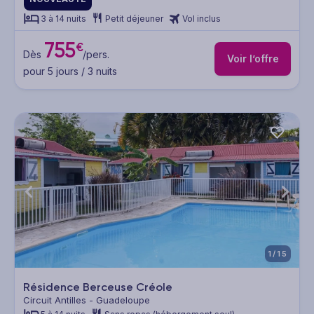
3 à 14 nuits
Petit déjeuner
Vol inclus
755
€
Dès
/pers.
Voir l’offre
pour 5 jours / 3 nuits
1/15
Résidence Berceuse Créole
Circuit Antilles - Guadeloupe