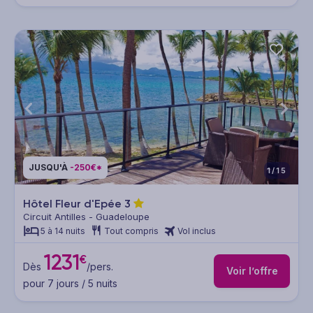
JUSQU'À
-250€*
1/15
Hôtel Fleur d'Epée
3
Circuit Antilles - Guadeloupe
5 à 14 nuits
Tout compris
Vol inclus
1231
€
Dès
/pers.
Voir l’offre
pour 7 jours / 5 nuits