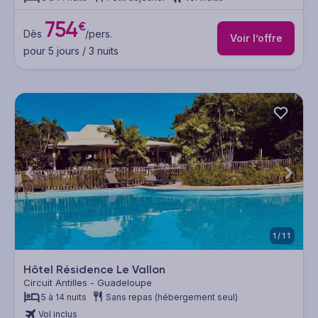
754
€
Dès
/pers.
Voir l’offre
pour 5 jours / 3 nuits
1/11
Hôtel Résidence Le Vallon
Circuit Antilles - Guadeloupe
5 à 14 nuits
Sans repas (hébergement seul)
Vol inclus