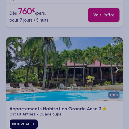
760
€
Dès
/pers.
Voir l’offre
pour 7 jours / 5 nuits
1/88
Appartements Habitation Grande Anse
3
Circuit Antilles - Guadeloupe
NOUVEAUTÉ