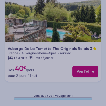
1/8
Auberge De La Tomette The Originals Relais
3
France - Auvergne-Rhône-Alpes - Aurillac
1 à 3 nuits
Petit déjeuner
40
€
Dès
/pers.
Voir l’offre
pour 2 jours / 1 nuit
Vous avez vu
1
voyage sur 1