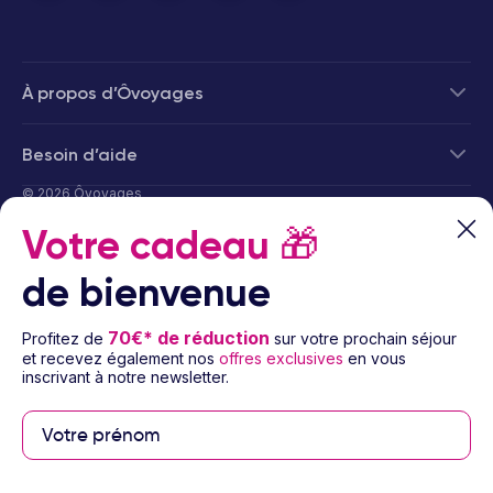
À propos d’Ôvoyages
Besoin d’aide
© 2026 Ôvoyages
Votre cadeau
🎁
de bienvenue
70€* de réduction
Profitez de
sur votre prochain séjour
et recevez également nos
offres exclusives
en vous
Paiement sécurisé
inscrivant à notre newsletter.
Paiement en 3 ou 4
fois par carte