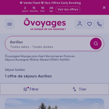
🚨 Vente Flash 🚨 Nos Offres Early Booking
2
15
19
06
Voir les offres
jours
heures
min
sec
Aurillac
Toutes dates - Toutes durées
Ôvoyages
>
Voyage pas cher
>
Vacances en France
>
Séjours Auvergne-Rhône-Alpes
>
Hôtels Aurillac
Séjour Aurillac
1 offre de séjours Aurillac
Filtrer
Trier