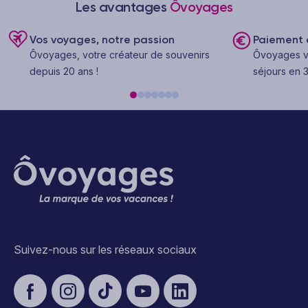
Les avantages
Ôvoyages
Vos voyages, notre passion
Paiement e
Ôvoyages, votre créateur de souvenirs
Ôvoyages v
depuis 20 ans !
séjours en 3
Suivez-nous sur les réseaux sociaux