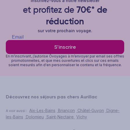
Inscrivez-vous à notre newsletter
et profitez de
70€* de
réduction
sur votre prochain voyage.
S’inscrire
En m’inscrivant, j’autorise Ôvoyages à m’envoyer par email ses offres
promotionnelles, et que mes ouvertures et clics sur ces emails
soient mesurés afin d'en personnaliser le contenu et la fréquence.
Découvrez nos séjours pas chers Aurillac
Aix-Les-Bains
Briançon
Châtel-Guyon
Digne-
A voir aussi :
les-Bains
Dolomieu
Saint-Nectaire
Vichy