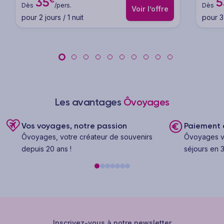
35
5
Dès
/pers.
Dès
Voir l’offre
pour 2 jours / 1 nuit
pour 3 
Les avantages
Ôvoyages
Vos voyages, notre passion
Paiement e
Ôvoyages, votre créateur de souvenirs
Ôvoyages v
depuis 20 ans !
séjours en 3
Inscrivez-vous à notre newsletter