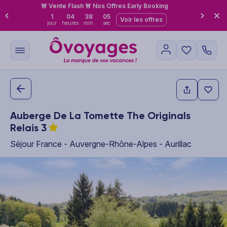
🚨 Vente Flash 🚨 Nos Offres Early Booking
1
04
38
04
Voir les offres
jour
heures
min
sec
Auberge De La Tomette The Originals
Relais
3
Séjour France - Auvergne-Rhône-Alpes - Aurillac
This carousel shows one large product image at a time. Use the P