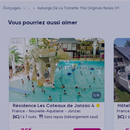
Ôvoyages
>
...
>
Auberge De La Tomette The Originals Relais 3*
Vous pourriez aussi aimer
xt
Previous
Next
Previ
1/6
Résidence Les Coteaux de Jonzac
4
Hôtel
France - Nouvelle-Aquitaine - Jonzac
France
1 à 7 nuits
Sans repas (hébergement seul)
2 à
€