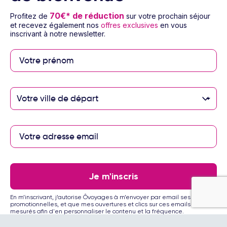
Besoin d’aide
70€* de réduction
Profitez de
sur votre prochain séjour
© 2026 Ôvoyages
et recevez également nos
offres exclusives
en vous
inscrivant à notre newsletter.
Paiement sécurisé
Votre ville de départ
Paiement en 3 ou 4
fois par carte
bancaire avec
notre partenaire
Je m'inscris
Floa
En m’inscrivant, j’autorise Ôvoyages à m’envoyer par email ses offres
promotionnelles, et que mes ouvertures et clics sur ces emails soient
mesurés afin d'en personnaliser le contenu et la fréquence.