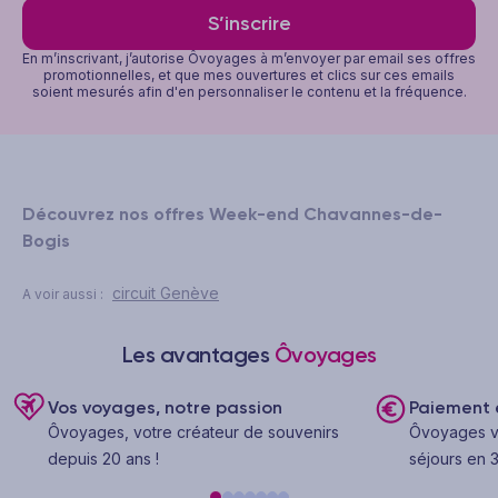
S’inscrire
En m’inscrivant, j’autorise Ôvoyages à m’envoyer par email ses offres
promotionnelles, et que mes ouvertures et clics sur ces emails
soient mesurés afin d'en personnaliser le contenu et la fréquence.
Découvrez nos offres Week-end Chavannes-de-
Bogis
circuit Genève
A voir aussi :
Les avantages
Ôvoyages
Vos voyages, notre passion
Paiement e
Ôvoyages, votre créateur de souvenirs
Ôvoyages v
depuis 20 ans !
séjours en 3