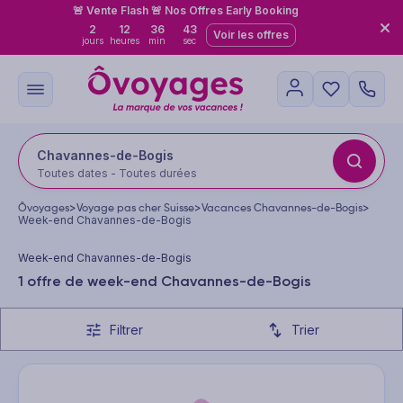
🚨 Vente Flash 🚨 Nos Offres Early Booking
2
12
36
42
Voir les offres
jours
heures
min
sec
Chavannes-de-Bogis
Toutes dates - Toutes durées
Ôvoyages
>
Voyage pas cher Suisse
>
Vacances Chavannes-de-Bogis
>
Week-end Chavannes-de-Bogis
Week-end Chavannes-de-Bogis
1 offre de week-end Chavannes-de-Bogis
Filtrer
Trier