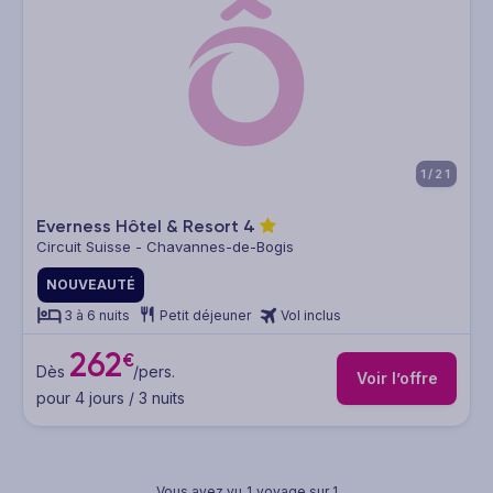
1/21
Everness Hôtel & Resort
4
Circuit Suisse - Chavannes-de-Bogis
NOUVEAUTÉ
3 à 6 nuits
Petit déjeuner
Vol inclus
262
€
Dès
/pers.
Voir l’offre
pour 4 jours / 3 nuits
Vous avez vu
1
voyage sur 1