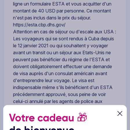
ligne un formulaire ESTA et vous acquitter d'un
montant de 40 USD par personne. Ce montant
n'est pas inclus dans le prix du séjour.
https://esta.cbp.dhs.gov/
Attention en cas de séjour ou d'escale aux USA :
Les voyageurs qui se sont rendus à Cuba depuis
le 12 janvier 2021 ou qui souhaitent y voyager
avant un transit ou un séjour aux Etats-Unis ne
peuvent pas bénéficier du régime de l'ESTA et
doivent obligatoirement effectuer une demande
de visa auprès d'un consulat américain avant
d'entreprendre leur voyage. Le visa est
indispensable même s'ils bénéficient d'un ESTA
précédemment approuvé, sous peine de voir
celui-ci annulé par les agents de police aux
frontières lors de l'entrée sur le sol américain, ou
Votre cadeau
🎁
de faire l'objet d'une décision de refus
d'embarquement par la compagnie aérienne.
Sous réserve de modifications :