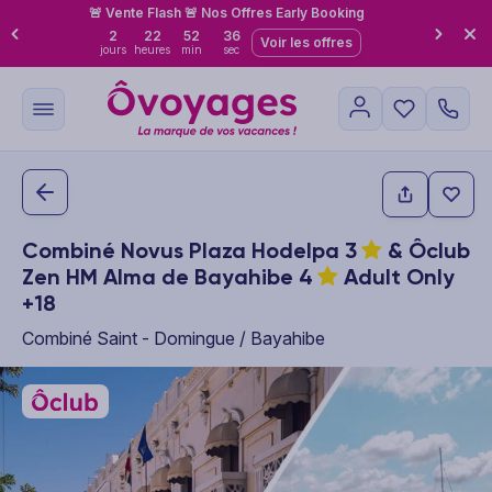
🚨 Vente Flash 🚨 Nos Offres Early Booking
2
22
52
35
Voir les offres
jours
heures
min
sec
Combiné Novus Plaza Hodelpa
3
& Ôclub
Zen HM Alma de Bayahibe
4
Adult Only
+18
Combiné Saint - Domingue / Bayahibe
This carousel shows one large product image at a time. Use the P