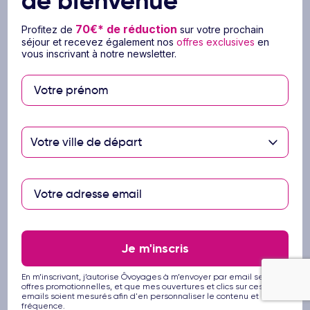
de bienvenue
https://www.diplomatie.gouv.fr/fr/conseils-aux-
70€* de réduction
Profitez de
sur votre prochain
voyageurs/conseils-par-pays-destination/etats-
séjour et recevez également nos
offres exclusives
en
unis/#entree
vous inscrivant à notre newsletter.
Si votre trajet contient un passage par le Canada.
Il faudra vous plier aux procédures en vigueur :
posséder un passeport biométrique, remplir en
ligne une demande d'autorisation de voyage
électronique (AVE) et vous acquitter d'un
Votre ville de départ
montant de 7$CAN par personne. Ce montant
n'est pas inclus dans le prix du séjour.
https://www.canada.ca/fr/immigration-refugies-
citoyennete/services/visiter-canada/ave.html
Santé :
Je m'inscris
Un séjour à l’étranger implique pour tout voyageur
En m’inscrivant, j’autorise Ôvoyages à m’envoyer par email ses
de prendre certaines précautions de santé.
offres promotionnelles, et que mes ouvertures et clics sur ces
Renseignez-vous auprès de votre médecin
emails soient mesurés afin d'en personnaliser le contenu et la
fréquence.