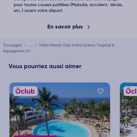
pour toutes causes justifiées (Maladie, accident, décès,
etc..) avant votre départ.
En savoir plus
Ôvoyages
>
...
>
Hôtel Mondi Club Grand Sirenis Tropical &
Aquagames 5*
Vous pourriez aussi aimer
xt
Previous
Next
Previ