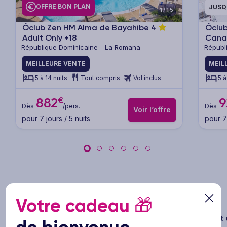
OFFRE BON PLAN
JUSQ
1/15
Ôclub Zen HM Alma de Bayahibe
4
Ôclub
Adult Only +18
Can
République Dominicaine - La Romana
Républ
MEILLEURE VENTE
MEIL
5 à 14 nuits
Tout compris
Vol inclus
5 à
€
882
9
Dès
/pers.
Dès
Voir l’offre
pour 7 jours / 5 nuits
pour 7 
Les avantages
Ôvoyages
Votre cadeau
🎁
Vos voyages, notre passion
Paiement e