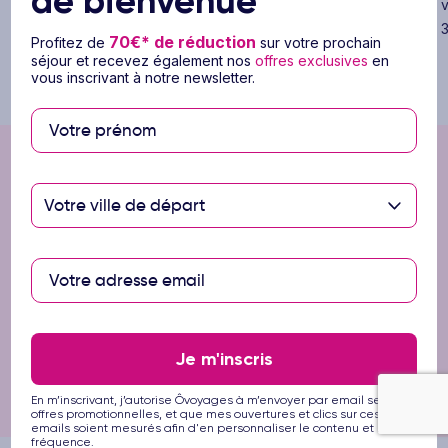
de bienvenue
Ôvoyages, votre créateur de souvenirs
Ôvoyages v
depuis 20 ans !
séjours en 3
70€* de réduction
Profitez de
sur votre prochain
séjour et recevez également nos
offres exclusives
en
vous inscrivant à notre newsletter.
Inscrivez-vous à notre newsletter
et profitez de
70€* de
Votre ville de départ
réduction
sur votre prochain voyage.
S’inscrire
Je m'inscris
En m’inscrivant, j’autorise Ôvoyages à m’envoyer par email ses offres
promotionnelles, et que mes ouvertures et clics sur ces emails
soient mesurés afin d'en personnaliser le contenu et la fréquence.
En m’inscrivant, j’autorise Ôvoyages à m’envoyer par email ses
offres promotionnelles, et que mes ouvertures et clics sur ces
emails soient mesurés afin d'en personnaliser le contenu et la
fréquence.