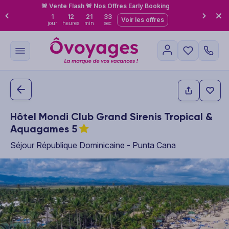
🚨 Vente Flash 🚨 Nos Offres Early Booking
1
12
21
32
Voir les offres
jour
heures
min
sec
Hôtel Mondi Club Grand Sirenis Tropical &
Aquagames
5
Séjour République Dominicaine - Punta Cana
This carousel shows one large product image at a time. Use the P