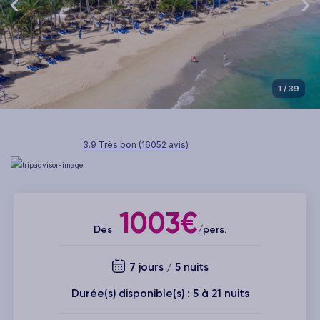
1
/ 39
3.9 Très bon (16052 avis)
1003€
Dès
/pers.
7 jours / 5 nuits
Durée(s) disponible(s) : 5 à 21 nuits