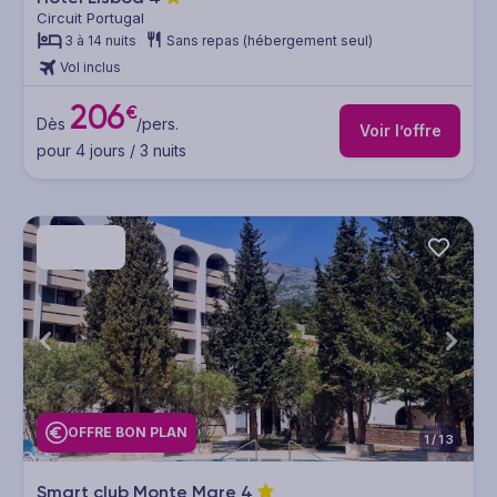
Circuit Portugal
3 à 14 nuits
Sans repas (hébergement seul)
Vol inclus
206
€
Dès
/pers.
Voir l’offre
pour 4 jours / 3 nuits
OFFRE BON PLAN
1/13
Smart club Monte Mare
4