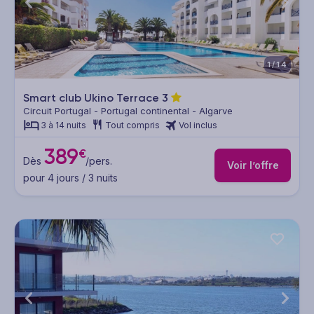
1/14
Smart club Ukino Terrace
3
Circuit Portugal - Portugal continental - Algarve
3 à 14 nuits
Tout compris
Vol inclus
389
€
Dès
/pers.
Voir l’offre
pour 4 jours / 3 nuits