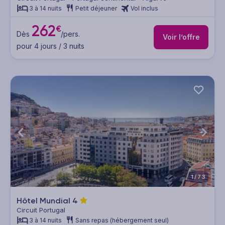
3 à 14 nuits
Petit déjeuner
Vol inclus
262
€
Dès
/pers.
Voir l’offre
pour 4 jours / 3 nuits
1/73
Hôtel Mundial
4
Circuit Portugal
3 à 14 nuits
Sans repas (hébergement seul)