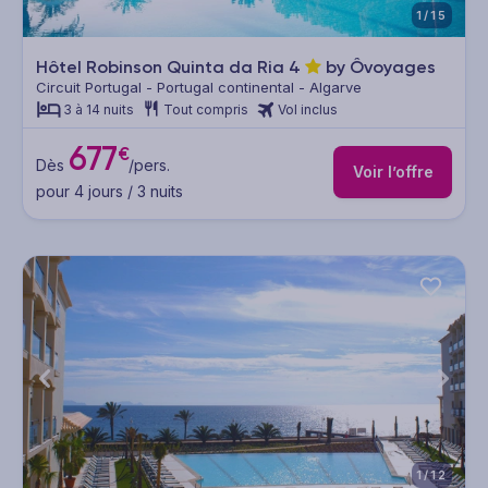
1/15
Hôtel Robinson Quinta da Ria
4
by Ôvoyages
Circuit Portugal - Portugal continental - Algarve
3 à 14 nuits
Tout compris
Vol inclus
677
€
Dès
/pers.
Voir l’offre
pour 4 jours / 3 nuits
1/12