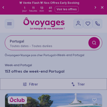
🚨 Vente Flash 🚨 Nos Offres Early Booking
1
11
13
39
Voir les offres
jour
heures
min
sec
Portugal
Toutes dates - Toutes durées
Ôvoyages
>
Voyage pas cher Portugal
>
Week-end Portugal
Week-end Portugal
153 offres de week-end Portugal
Filtrer
Trier