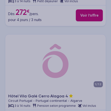
3 à 14 nuits
Petit déjeuner
Vol inclus
272
€
Dès
/pers.
Voir l’offre
pour 4 jours / 3 nuits
1/12
Hôtel Vila Galé Cerro Alagoa
4
Circuit Portugal - Portugal continental - Algarve
3 à 14 nuits
Pension selon programme
Vol inclus