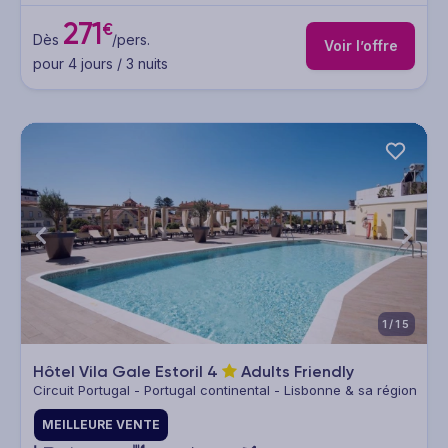
271
€
Dès
/pers.
Voir l’offre
pour 4 jours / 3 nuits
1/15
Hôtel Vila Gale Estoril
4
Adults Friendly
Circuit Portugal - Portugal continental - Lisbonne & sa région
MEILLEURE VENTE