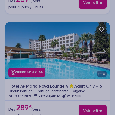
Dès
/pers.
Voir l’offre
pour 4 jours / 3 nuits
OFFRE BON PLAN
1/16
Hôtel AP Maria Nova Lounge
4
Adult Only +16
Circuit Portugal - Portugal continental - Algarve
3 à 14 nuits
Petit déjeuner
Vol inclus
289
€
Dès
/pers.
Voir l’offre