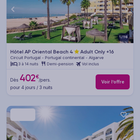
1/16
Hôtel AP Oriental Beach
4
Adult Only +16
Circuit Portugal - Portugal continental - Algarve
3 à 14 nuits
Demi-pension
Vol inclus
402
€
Dès
/pers.
Voir l’offre
pour 4 jours / 3 nuits