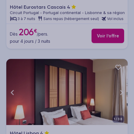
Hôtel Eurostars Cascais
4
Circuit Portugal - Portugal continental - Lisbonne & sa région
3 à 7 nuits
Sans repas (hébergement seul)
Vol inclus
206
€
Dès
/pers.
Voir l’offre
pour 4 jours / 3 nuits
1/38
Hôtel Lisboa
4