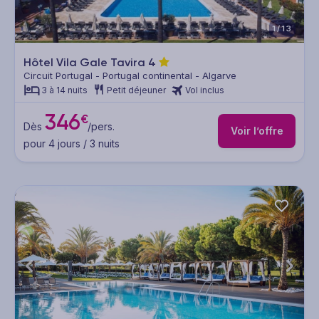
1/13
Hôtel Vila Gale Tavira
4
Circuit Portugal - Portugal continental - Algarve
3 à 14 nuits
Petit déjeuner
Vol inclus
346
€
Dès
/pers.
Voir l’offre
pour 4 jours / 3 nuits