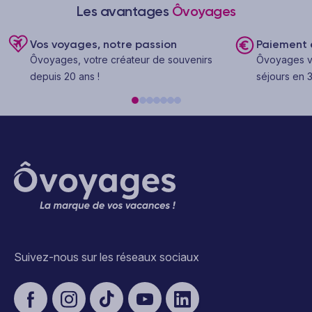
Les avantages
Ôvoyages
Vos voyages, notre passion
Paiement e
Ôvoyages, votre créateur de souvenirs
Ôvoyages v
depuis 20 ans !
séjours en 3
Suivez-nous sur les réseaux sociaux