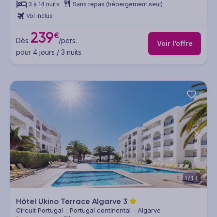
3 à 14 nuits
Sans repas (hébergement seul)
Vol inclus
239
€
Dès
/pers.
Voir l’offre
pour 4 jours / 3 nuits
1/14
Hôtel Ukino Terrace Algarve
3
Circuit Portugal - Portugal continental - Algarve