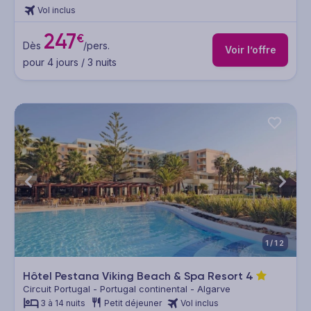
Vol inclus
247
€
Dès
/pers.
Voir l’offre
pour 4 jours / 3 nuits
1/12
Hôtel Pestana Viking Beach & Spa Resort
4
Circuit Portugal - Portugal continental - Algarve
3 à 14 nuits
Petit déjeuner
Vol inclus