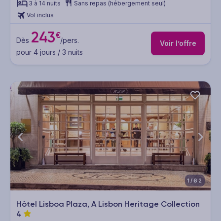
3 à 14 nuits
Sans repas (hébergement seul)
Vol inclus
243
€
Dès
/pers.
Voir l’offre
pour 4 jours / 3 nuits
1/62
Hôtel Lisboa Plaza, A Lisbon Heritage Collection
4