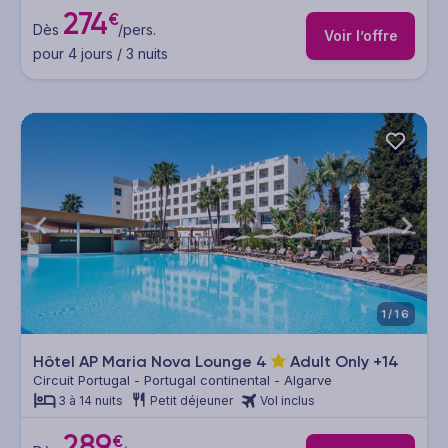
274
€
Dès
/pers.
Voir l’offre
pour 4 jours / 3 nuits
1/16
Hôtel AP Maria Nova Lounge
4
Adult Only +14
Circuit Portugal - Portugal continental - Algarve
3 à 14 nuits
Petit déjeuner
Vol inclus
289
€