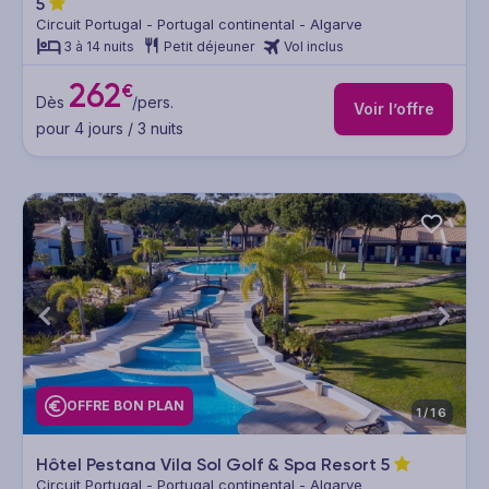
5
Circuit Portugal - Portugal continental - Algarve
3 à 14 nuits
Petit déjeuner
Vol inclus
262
€
Dès
/pers.
Voir l’offre
pour 4 jours / 3 nuits
OFFRE BON PLAN
1/16
Hôtel Pestana Vila Sol Golf & Spa Resort
5
Circuit Portugal - Portugal continental - Algarve