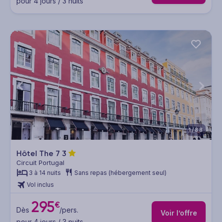
pour 4 jours / 3 nuits
1/88
Hôtel The 7
3
Circuit Portugal
3 à 14 nuits
Sans repas (hébergement seul)
Vol inclus
295
€
Dès
/pers.
Voir l’offre
pour 4 jours / 3 nuits