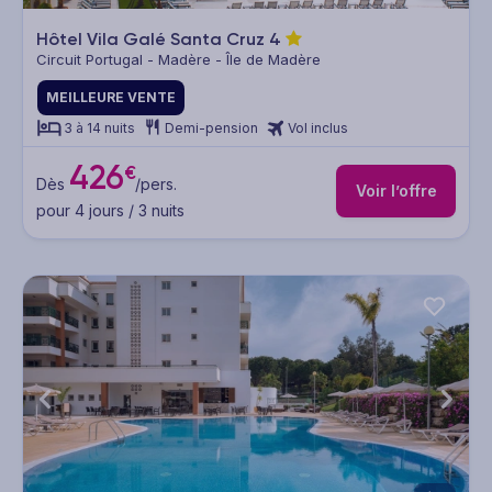
Hôtel Vila Galé Santa Cruz
4
Circuit Portugal - Madère - Île de Madère
MEILLEURE VENTE
3 à 14 nuits
Demi-pension
Vol inclus
426
€
Dès
/pers.
Voir l’offre
pour 4 jours / 3 nuits