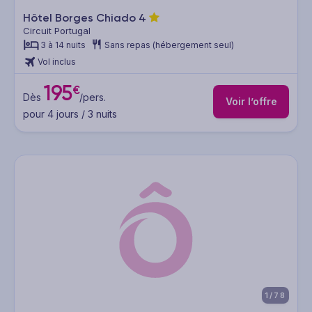
Hôtel Borges Chiado
4
Circuit Portugal
3 à 14 nuits
Sans repas (hébergement seul)
Vol inclus
195
€
Dès
/pers.
Voir l’offre
pour 4 jours / 3 nuits
1/78