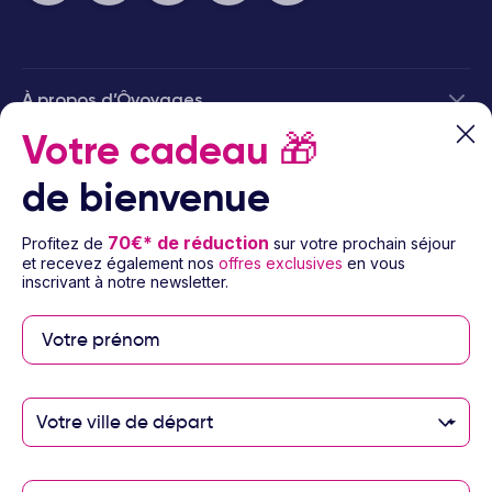
À propos d’Ôvoyages
Votre cadeau
🎁
Besoin d’aide
de bienvenue
© 2026 Ôvoyages
70€* de réduction
Profitez de
sur votre prochain séjour
et recevez également nos
offres exclusives
en vous
inscrivant à notre newsletter.
Paiement sécurisé
Votre ville de départ
Paiement en 3 ou 4
fois par carte