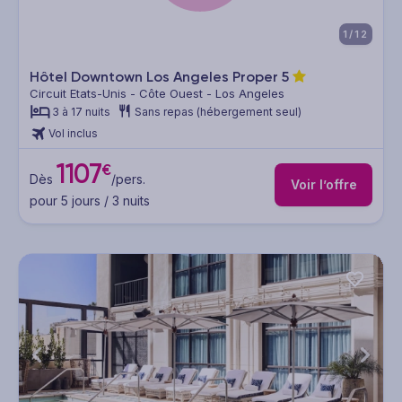
1/12
Hôtel Downtown Los Angeles Proper
5
Circuit Etats-Unis - Côte Ouest - Los Angeles
3 à 17 nuits
Sans repas (hébergement seul)
Vol inclus
1107
€
Dès
/pers.
Voir l’offre
pour 5 jours / 3 nuits