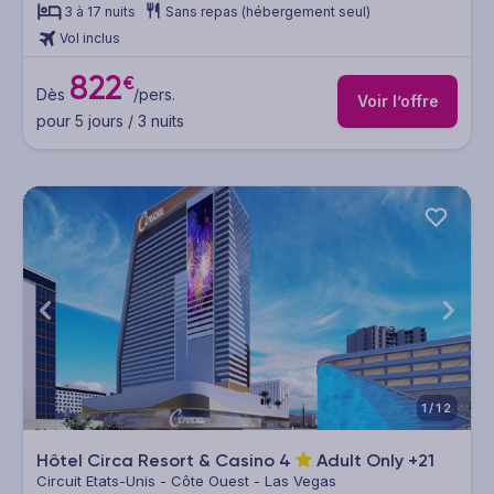
3 à 17 nuits
Sans repas (hébergement seul)
Vol inclus
822
€
Dès
/pers.
Voir l’offre
pour 5 jours / 3 nuits
1/12
Hôtel Circa Resort & Casino
4
Adult Only +21
Circuit Etats-Unis - Côte Ouest - Las Vegas