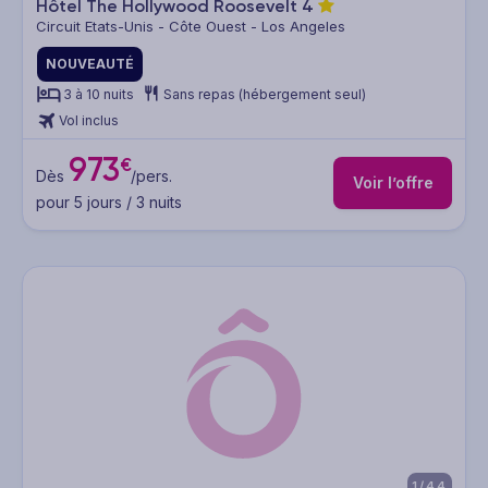
Hôtel The Hollywood Roosevelt
4
Circuit Etats-Unis - Côte Ouest - Los Angeles
NOUVEAUTÉ
3 à 10 nuits
Sans repas (hébergement seul)
Vol inclus
973
€
Dès
/pers.
Voir l’offre
pour 5 jours / 3 nuits
1/44