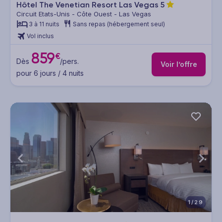
Hôtel The Venetian Resort Las Vegas
5
Circuit Etats-Unis - Côte Ouest - Las Vegas
3 à 11 nuits
Sans repas (hébergement seul)
Vol inclus
859
€
Dès
/pers.
Voir l’offre
pour 6 jours / 4 nuits
1/29