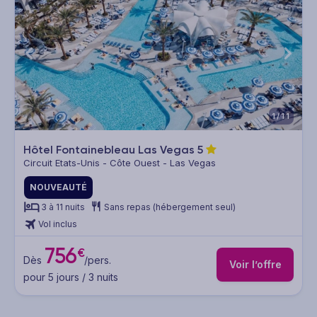
1/11
Hôtel Fontainebleau Las Vegas
5
Circuit Etats-Unis - Côte Ouest - Las Vegas
NOUVEAUTÉ
3 à 11 nuits
Sans repas (hébergement seul)
Vol inclus
756
€
Dès
/pers.
Voir l’offre
pour 5 jours / 3 nuits