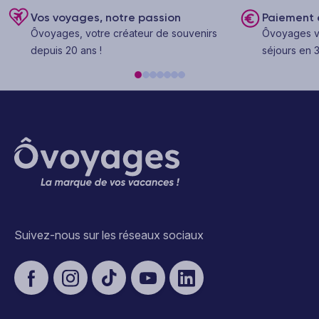
Vos voyages, notre passion
Paiement e
Ôvoyages, votre créateur de souvenirs
Ôvoyages v
depuis 20 ans !
séjours en 3
Suivez-nous sur les réseaux sociaux