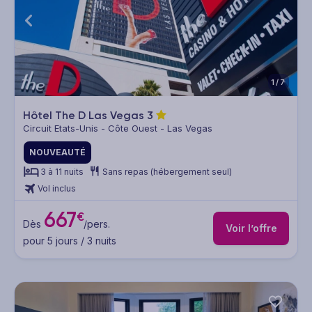
1/7
Hôtel The D Las Vegas
3
Circuit Etats-Unis - Côte Ouest - Las Vegas
NOUVEAUTÉ
3 à 11 nuits
Sans repas (hébergement seul)
Vol inclus
667
€
Dès
/pers.
Voir l’offre
pour 5 jours / 3 nuits