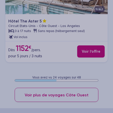
1/63
Hôtel The Aster
5
Circuit Etats-Unis - Côte Ouest - Los Angeles
3 à 17 nuits
Sans repas (hébergement seul)
Vol inclus
1152
€
Dès
/pers.
Voir l’offre
pour 5 jours / 3 nuits
Vous avez vu
24
voyages sur 48
Voir plus de voyages Côte Ouest