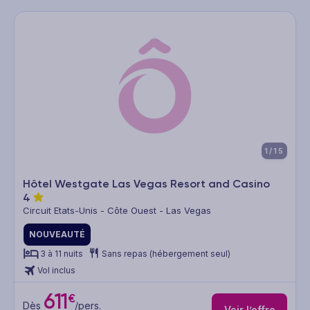
1/15
Hôtel Westgate Las Vegas Resort and Casino
4
Circuit Etats-Unis - Côte Ouest - Las Vegas
NOUVEAUTÉ
3 à 11 nuits
Sans repas (hébergement seul)
Vol inclus
611
€
Dès
/pers.
Voir l’offre