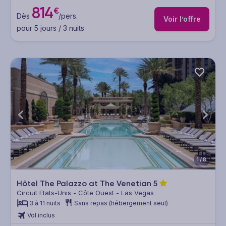
814
€
Dès
/pers.
Voir l’offre
pour 5 jours / 3 nuits
1/8
Hôtel The Palazzo at The Venetian
5
Circuit Etats-Unis - Côte Ouest - Las Vegas
3 à 11 nuits
Sans repas (hébergement seul)
Vol inclus