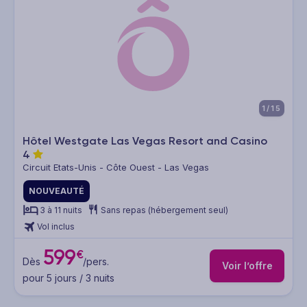
1/15
Hôtel Westgate Las Vegas Resort and Casino
4
Circuit Etats-Unis - Côte Ouest - Las Vegas
NOUVEAUTÉ
3 à 11 nuits
Sans repas (hébergement seul)
Vol inclus
599
€
Dès
/pers.
Voir l’offre
pour 5 jours / 3 nuits