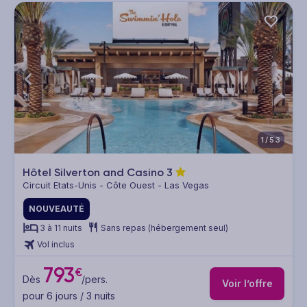
1/53
Hôtel Silverton and Casino
3
Circuit Etats-Unis - Côte Ouest - Las Vegas
NOUVEAUTÉ
3 à 11 nuits
Sans repas (hébergement seul)
Vol inclus
793
€
Dès
/pers.
Voir l’offre
pour 6 jours / 3 nuits