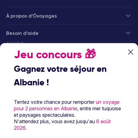
À propos d’Ôvoyages
Besoin d’aide
© 2026 Ôvoyages
Jeu concours
🎁
Gagnez votre séjour en
Albanie !
Paiement sécurisé
Tentez votre chance pour remporter
un voyage
pour 2 personnes en Albanie
, entre mer tuquoise
et paysages spectaculaires.
Paiement en 3 ou 4
N'attendez plus, vous avez jusqu'au
6 août
fois par carte
2026
.
bancaire avec
notre partenaire