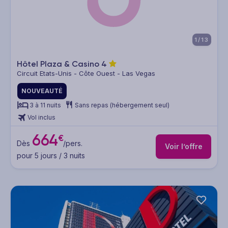
1/13
Hôtel Plaza & Casino
4
Circuit Etats-Unis - Côte Ouest - Las Vegas
NOUVEAUTÉ
3 à 11 nuits
Sans repas (hébergement seul)
Vol inclus
664
€
Dès
/pers.
Voir l’offre
pour 5 jours / 3 nuits