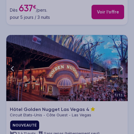
637
€
Dès
/pers.
Voir l’offre
pour 5 jours / 3 nuits
1/11
Hôtel Golden Nugget Las Vegas
4
Circuit Etats-Unis - Côte Ouest - Las Vegas
NOUVEAUTÉ
3 à 11 nuits
Sans repas (hébergement seul)