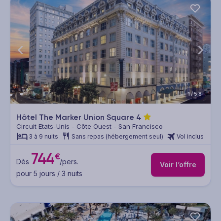
1/58
Hôtel The Marker Union Square
4
Circuit Etats-Unis - Côte Ouest - San Francisco
3 à 9 nuits
Sans repas (hébergement seul)
Vol inclus
744
€
Dès
/pers.
Voir l’offre
pour 5 jours / 3 nuits