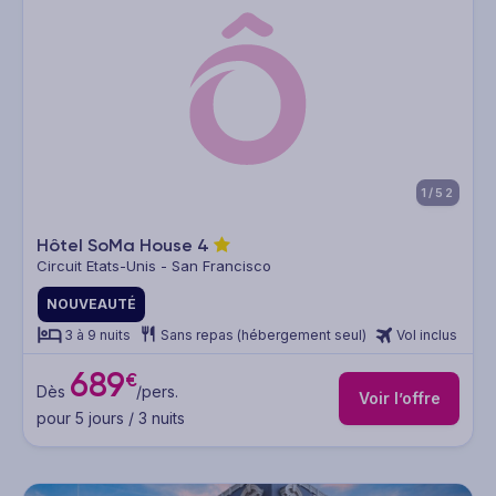
1/52
Hôtel SoMa House
4
Circuit Etats-Unis - San Francisco
NOUVEAUTÉ
3 à 9 nuits
Sans repas (hébergement seul)
Vol inclus
689
€
Dès
/pers.
Voir l’offre
pour 5 jours / 3 nuits