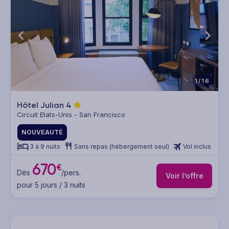
1/16
Hôtel Julian
4
Circuit Etats-Unis - San Francisco
NOUVEAUTÉ
3 à 9 nuits
Sans repas (hébergement seul)
Vol inclus
670
€
Dès
/pers.
Voir l’offre
pour 5 jours / 3 nuits