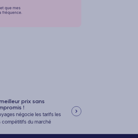
, et que mes
la fréquence.
meilleur prix sans
Frais de dossier offe
mpromis !
Les frais de dossier ? C
yages négocie les tarifs les
!
s compétitifs du marché