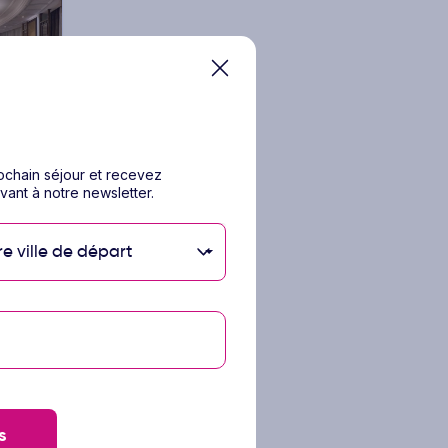
1/113
rochain séjour et recevez
vant à notre newsletter.
haimah
aimah
re ville de départ
amme
’offre
s
 8