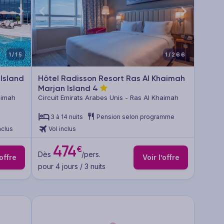
1/15
1/266
Island
Hôtel Radisson Resort Ras Al Khaimah
Marjan Island
4
aimah
Circuit Emirats Arabes Unis - Ras Al Khaimah
3 à 14 nuits
Pension selon programme
nclus
Vol inclus
474
€
Dès
/pers.
’offre
Voir l’offre
pour 4 jours / 3 nuits