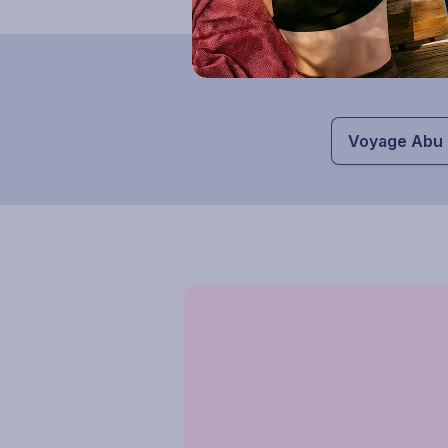
Nos marques Ô
Ôclub (1)
Ôclub Experience (1)
Voyage Abu 