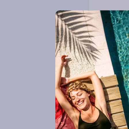
Voir plus
Points forts
Plage en accès direct (8)
Hôtel Rixos Al M
Piscine (8)
5
Circuit Emirats Arab
Animateur(s) francophone(s)
(1)
3 à 14 nuits
Vo
Club enfants (6)
774
€
Dès
/pers.
pour 4 jours / 3 nui
Voir plus