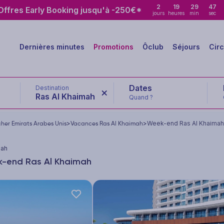
2
19
29
46
ffres Early Booking jusqu'à -250€*
jours
heures
min
sec
Dernières minutes
Promotions
Ôclub
Séjours
Circ
Destination
Ras Al Khaimah
Quand ?
her Emirats Arabes Unis
>
Vacances Ras Al Khaimah
>
Week-end Ras Al Khaimah
mah
k-end Ras Al Khaimah