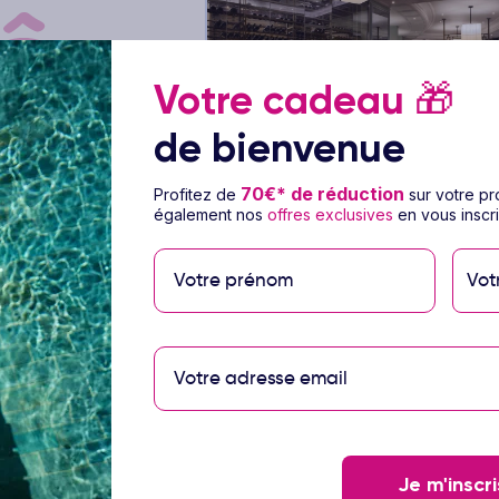
Votre cadeau
🎁
de bienvenue
1/83
70€* de réduction
Profitez de
sur votre p
également nos
offres exclusives
en vous inscri
airid Ras Al Khaimah
Hôtel Waldorf Astoria Ras Al K
5
es Unis - Ras Al Khaimah
Circuit Emirats Arabes Unis - Ras Al Kh
Vot
5 à 14 nuits
Pension selon progr
l inclus
Vol inclus
872
€
Dès
/pers.
Voir l’offre
Voir l
ts
pour 6 jours / 5 nuits
Je m'inscri
Vous avez vu
8
voyages sur