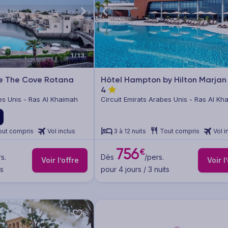
1/13
e The Cove Rotana
Hôtel Hampton by Hilton Marjan 
4
es Unis - Ras Al Khaimah
Circuit Emirats Arabes Unis - Ras Al Kh
out compris
Vol inclus
3 à 12 nuits
Tout compris
Vol i
756
€
s.
Dès
/pers.
Voir l’offre
Voir l
ts
pour 4 jours / 3 nuits