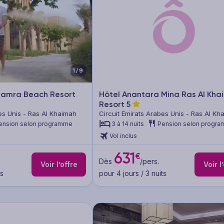
1/9
 Hamra Beach Resort
Hôtel Anantara Mina Ras Al Kha
Resort
5
es Unis - Ras Al Khaimah
Circuit Emirats Arabes Unis - Ras Al Kh
ension selon programme
3 à 14 nuits
Pension selon progr
Vol inclus
631
€
Dès
/pers.
Voir l’offre
Voir l
ts
pour 4 jours / 3 nuits