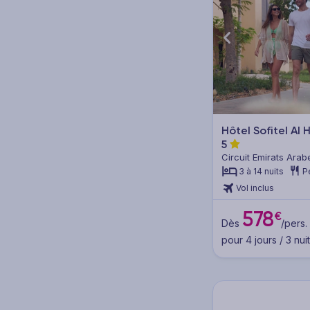
Type de voyage
Séjours (8)
Hôtels (7)
Hôtel Sofitel Al
Clubs (1)
5
Circuit Emirats Arab
3 à 14 nuits
P
Vol inclus
Thématique
578
€
Mer - Plage (8)
Dès
/pers.
pour 4 jours / 3 nui
City Trips (1)
Famille (3)
Îles (2)