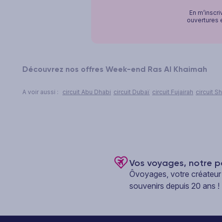
En m’inscri
ouvertures e
Découvrez nos offres Week-end Ras Al Khaimah
A voir aussi :
circuit Abu Dhabi
circuit Dubaï
circuit Fujairah
circuit S
Vos voyages, notre p
Ôvoyages, votre créateur
souvenirs depuis 20 ans !