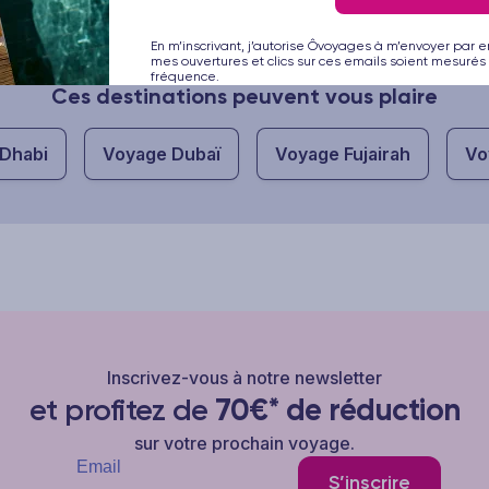
En m’inscrivant, j’autorise Ôvoyages à m’envoyer par e
mes ouvertures et clics sur ces emails soient mesurés 
fréquence.
Ces destinations peuvent vous plaire
Dhabi
Voyage Dubaï
Voyage Fujairah
Vo
Inscrivez-vous à notre newsletter
et profitez de
70€* de réduction
sur votre prochain voyage.
S’inscrire