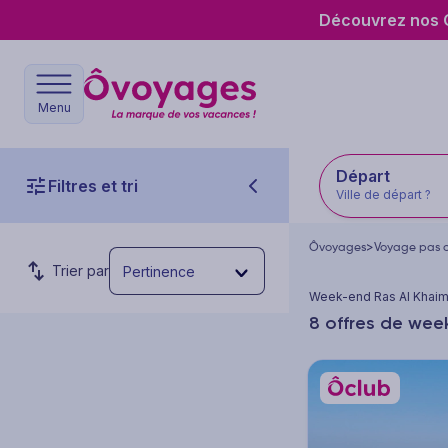
Découvrez nos O
Menu
Départ
Filtres et tri
Ville de départ ?
Ôvoyages
>
Voyage pas c
Trier par
Pertinence
Week-end Ras Al Khai
8 offres de wee
Budget par personne
Prix min.
Prix max.