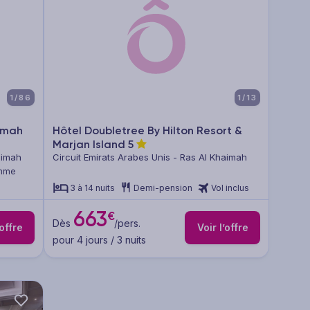
1/86
1/13
imah
Hôtel Doubletree By Hilton Resort &
Marjan Island
5
aimah
Circuit Emirats Arabes Unis - Ras Al Khaimah
amme
3 à 14 nuits
Demi-pension
Vol inclus
663
€
Dès
/pers.
’offre
Voir l’offre
pour 4 jours / 3 nuits