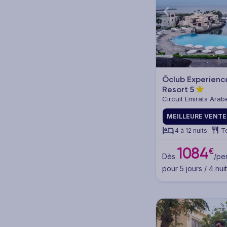
Destination
Pension
Ôclub Experienc
Resort
5
Tout compris (2)
Circuit Emirats Arab
Demi-pension (1)
MEILLEURE VENTE
4 à 12 nuits
T
Pension selon programme (4)
1084
€
Dès
/per
pour 5 jours / 4 nui
Catégorie
5* (5)
4* (2)