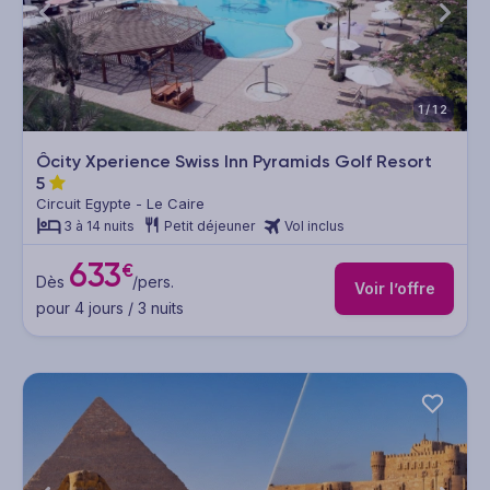
1/12
Ôcity Xperience Swiss Inn Pyramids Golf Resort
5
Circuit Egypte - Le Caire
3 à 14 nuits
Petit déjeuner
Vol inclus
633
€
Dès
/pers.
Voir l’offre
pour 4 jours / 3 nuits