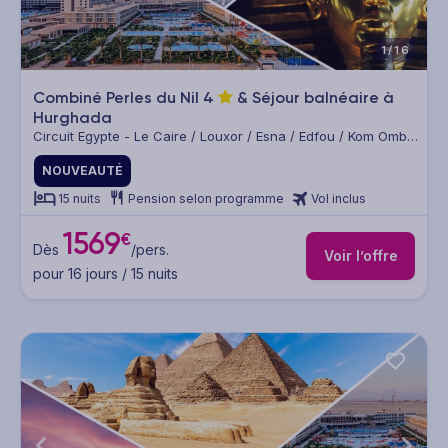
1/16
Combiné Perles du Nil
4
& Séjour balnéaire à
Hurghada
Circuit Egypte - Le Caire / Louxor / Esna / Edfou / Kom Ombo
/ Assouan / Hurghada
NOUVEAUTÉ
15 nuits
Pension selon programme
Vol inclus
1569
€
Dès
/pers.
Voir l’offre
pour 16 jours / 15 nuits