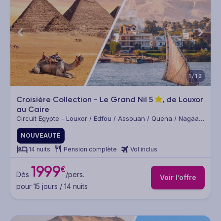
1/12
Croisière Collection - Le Grand Nil
5
, de Louxor
au Caire
Circuit Egypte - Louxor / Edfou / Assouan / Quena / Nagaa
Hammadi / Sohag / Tell El Amarna / El Minya / Béni Suef / Le
Caire
NOUVEAUTÉ
14 nuits
Pension complète
Vol inclus
1999
€
Dès
/pers.
Voir l’offre
pour 15 jours / 14 nuits