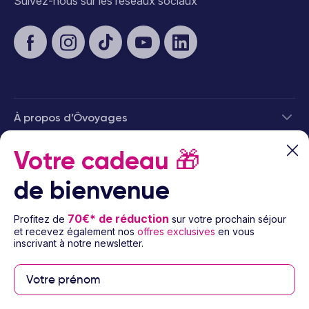
Suivez-nous sur les réseaux sociaux
À propos d’Ôvoyages
Votre cadeau
🎁
Besoin d’aide
de bienvenue
© 2026 Ôvoyages
70€* de réduction
Profitez de
sur votre prochain séjour
et recevez également nos
offres exclusives
en vous
inscrivant à notre newsletter.
Paiement sécurisé