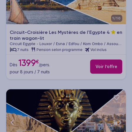
1/10
Circuit-Croisière Les Mystères de l'Egypte
4
en
train wagon-lit
Circuit Egypte - Louxor / Esna / Edfou / Kom Ombo / Assouan
/ Le Caire
7 nuits
Pension selon programme
Vol inclus
1399
€
Dès
/pers.
Voir l’offre
pour 8 jours / 7 nuits