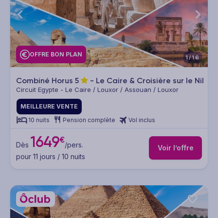
OFFRE BON PLAN
1/16
Combiné Horus
5
- Le Caire & Croisière sur le Nil
Circuit Egypte - Le Caire / Louxor / Assouan / Louxor
MEILLEURE VENTE
10 nuits
Pension complète
Vol inclus
1649
€
Dès
/pers.
Voir l’offre
pour 11 jours / 10 nuits