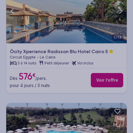
1/13
Ôcity Xperience Radisson Blu Hotel Cairo
5
Circuit Egypte - Le Caire
3 à 14 nuits
Petit déjeuner
Vol inclus
576
€
Dès
/pers.
Voir l’offre
pour 4 jours / 3 nuits