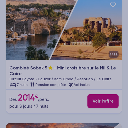
1/11
Combiné Sobek
5
- Mini croisière sur le Nil & Le
Caire
Circuit Egypte - Louxor / Kom Ombo / Assouan / Le Caire
7 nuits
Pension complète
Vol inclus
2014
€
Dès
/pers.
Voir l’offre
pour 8 jours / 7 nuits