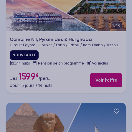
1/16
Combiné Nil, Pyramides & Hurghada
Circuit Egypte - Louxor / Esna / Edfou / Kom Ombo / Assouan
/ Le Caire
NOUVEAUTÉ
14 nuits
Pension selon programme
Vol inclus
1599
€
Dès
/pers.
Voir l’offre
pour 15 jours / 14 nuits