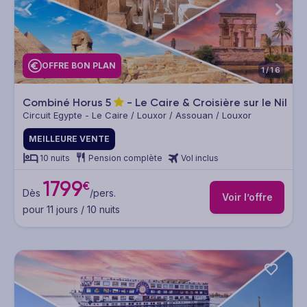
OFFRE BON PLAN
1/16
Combiné Horus
5
- Le Caire & Croisière sur le Nil
Circuit Egypte - Le Caire / Louxor / Assouan / Louxor
MEILLEURE VENTE
10 nuits
Pension complète
Vol inclus
1799
€
Dès
/pers.
Voir l’offre
pour 11 jours / 10 nuits