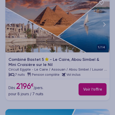
1/14
Combiné Bastet
5
- Le Caire, Abou Simbel &
Mini Croisière sur le Nil
Circuit Egypte - Le Caire / Assouan / Abou Simbel / Louxor /
Le Caire
7 nuits
Pension complète
Vol inclus
2196
€
Dès
/pers.
Voir l’offre
pour 8 jours / 7 nuits