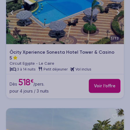
1/13
Ôcity Xperience Sonesta Hotel Tower & Casino
5
Circuit Egypte - Le Caire
3 à 14 nuits
Petit déjeuner
Vol inclus
518
€
Dès
/pers.
Voir l’offre
pour 4 jours / 3 nuits