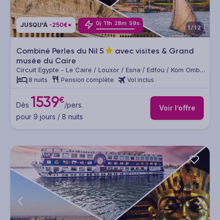
0
j
11
h
28
m
57
s
JUSQU'À
-250€*
1/12
Combiné Perles du Nil
5
avec visites & Grand
musée du Caire
Circuit Egypte - Le Caire / Louxor / Esna / Edfou / Kom Ombo
/ Assouan
8 nuits
Pension complète
Vol inclus
1539
€
Dès
/pers.
Voir l’offre
pour 9 jours / 8 nuits