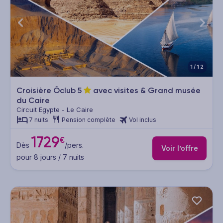
1/12
Croisière Ôclub
5
avec visites & Grand musée
du Caire
Circuit Egypte - Le Caire
7 nuits
Pension complète
Vol inclus
1729
€
Dès
/pers.
Voir l’offre
pour 8 jours / 7 nuits