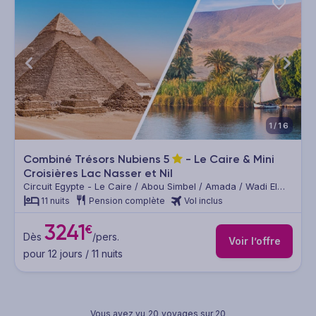
1/16
Combiné Trésors Nubiens
5
- Le Caire & Mini
Croisières Lac Nasser et Nil
Circuit Egypte - Le Caire / Abou Simbel / Amada / Wadi El
Seboua / Assouan / Edfou / Louxor / Le Caire
11 nuits
Pension complète
Vol inclus
3241
€
Dès
/pers.
Voir l’offre
pour 12 jours / 11 nuits
Vous avez vu
20
voyages sur 20