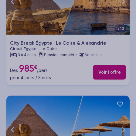
1/13
City Break Égypte : Le Caire & Alexandrie
Circuit Egypte - Le Caire
3 à 4 nuits
Pension complète
Vol inclus
985
€
Dès
/pers.
Voir l’offre
pour 4 jours / 3 nuits