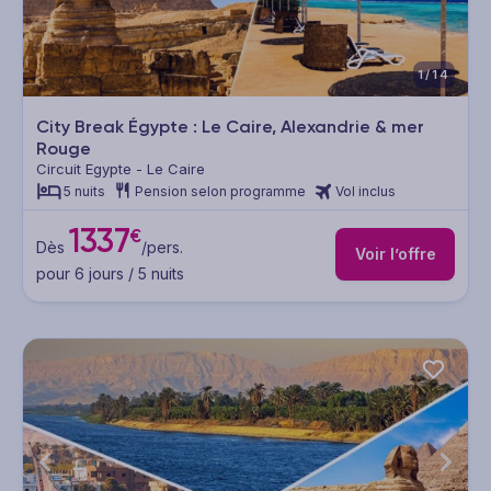
1/14
City Break Égypte : Le Caire, Alexandrie & mer
Rouge
Circuit Egypte - Le Caire
5 nuits
Pension selon programme
Vol inclus
1337
€
Dès
/pers.
Voir l’offre
pour 6 jours / 5 nuits