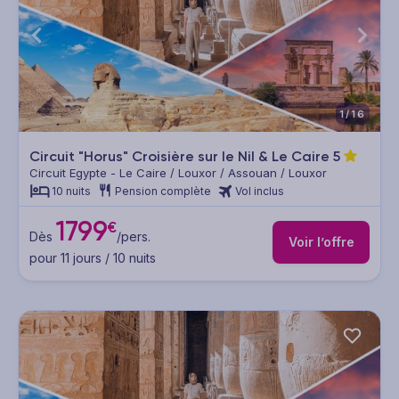
1/16
Circuit "Horus" Croisière sur le Nil & Le Caire
5
Circuit Egypte - Le Caire / Louxor / Assouan / Louxor
10 nuits
Pension complète
Vol inclus
1799
€
Dès
/pers.
Voir l’offre
pour 11 jours / 10 nuits