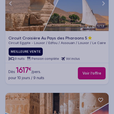
1/13
Circuit Croisière Au Pays des Pharaons
5
Circuit Egypte - Louxor / Edfou / Assouan / Louxor / Le Caire
MEILLEURE VENTE
9 nuits
Pension complète
Vol inclus
1617
€
Dès
/pers.
Voir l’offre
pour 10 jours / 9 nuits