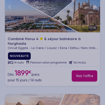
1/16
Combiné Horus
4
& séjour balnéaire à
Hurghada
Circuit Egypte - Le Caire / Louxor / Esna / Edfou / Kom Ombo
/ Assouan / Hurghada
NOUVEAUTÉ
14 nuits
Pension selon programme
Vol inclus
1899
€
Dès
/pers.
Voir l’offre
pour 15 jours / 14 nuits