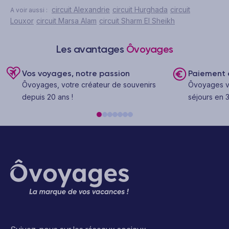
circuit Alexandrie
circuit Hurghada
circuit
A voir aussi :
Louxor
circuit Marsa Alam
circuit Sharm El Sheikh
Les avantages
Ôvoyages
Vos voyages, notre passion
Paiement e
Ôvoyages, votre créateur de souvenirs
Ôvoyages v
depuis 20 ans !
séjours en 3