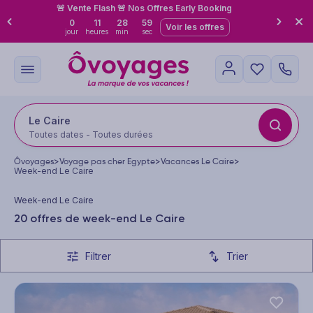
🚨 Vente Flash 🚨 Nos Offres Early Booking
0
11
28
57
Voir les offres
jour
heures
min
sec
Le Caire
Toutes dates - Toutes durées
Ôvoyages
>
Voyage pas cher Egypte
>
Vacances Le Caire
>
Week-end Le Caire
Week-end Le Caire
20 offres de week-end Le Caire
Filtrer
Trier