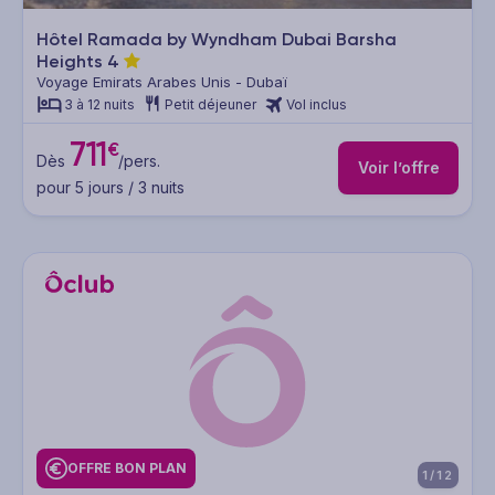
Hôtel Ramada by Wyndham Dubai Barsha
Heights
4
Voyage Emirats Arabes Unis - Dubaï
3 à 12 nuits
Petit déjeuner
Vol inclus
711
€
Dès
/pers.
Voir l’offre
pour 5 jours / 3 nuits
OFFRE BON PLAN
1/12