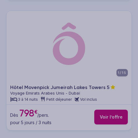
1/15
Hôtel Movenpick Jumeirah Lakes Towers
5
Voyage Emirats Arabes Unis - Dubaï
3 à 14 nuits
Petit déjeuner
Vol inclus
798
€
Dès
/pers.
Voir l’offre
pour 5 jours / 3 nuits