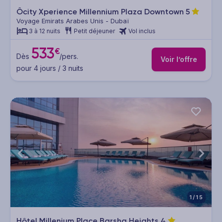
Ôcity Xperience Millennium Plaza Downtown
5
Voyage Emirats Arabes Unis - Dubaï
3 à 12 nuits
Petit déjeuner
Vol inclus
533
€
Dès
/pers.
Voir l’offre
pour 4 jours / 3 nuits
1/15
Hôtel Millenium Place Barsha Heights
4