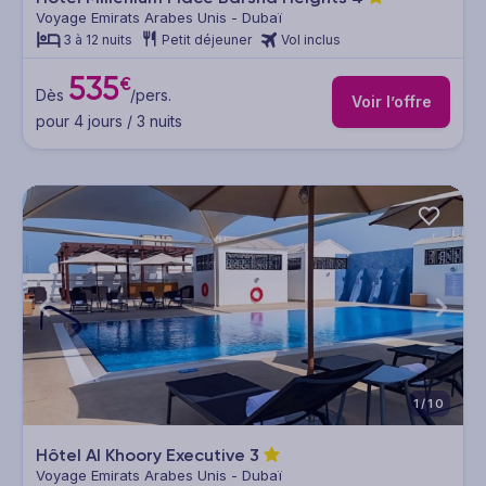
Voyage Emirats Arabes Unis - Dubaï
3 à 12 nuits
Petit déjeuner
Vol inclus
535
€
Dès
/pers.
Voir l’offre
pour 4 jours / 3 nuits
1/10
Hôtel Al Khoory Executive
3
Voyage Emirats Arabes Unis - Dubaï