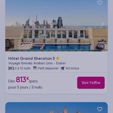
1/9
Hôtel Grand Sheraton
5
Voyage Emirats Arabes Unis - Dubaï
3 à 12 nuits
Petit déjeuner
Vol inclus
813
€
Dès
/pers.
Voir l’offre
pour 5 jours / 3 nuits