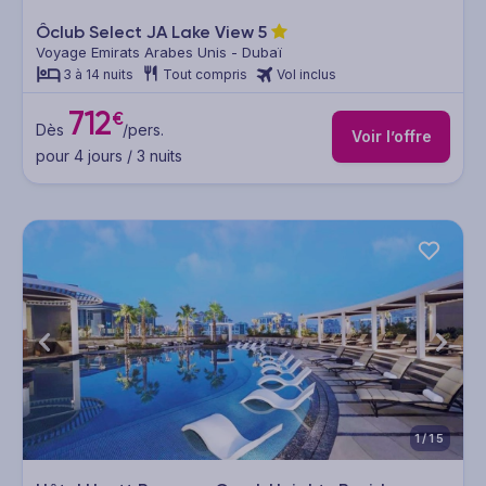
Ôclub Select JA Lake View
5
Voyage Emirats Arabes Unis - Dubaï
3 à 14 nuits
Tout compris
Vol inclus
712
€
Dès
/pers.
Voir l’offre
pour 4 jours / 3 nuits
1/15