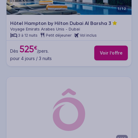
1/12
Hôtel Hampton by Hilton Dubai Al Barsha
3
Voyage Emirats Arabes Unis - Dubaï
3 à 12 nuits
Petit déjeuner
Vol inclus
525
€
Dès
/pers.
Voir l’offre
pour 4 jours / 3 nuits