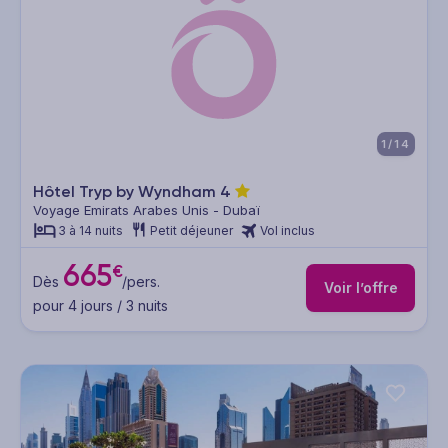
1/14
Hôtel Tryp by Wyndham
4
Voyage Emirats Arabes Unis - Dubaï
3 à 14 nuits
Petit déjeuner
Vol inclus
665
€
Dès
/pers.
Voir l’offre
pour 4 jours / 3 nuits