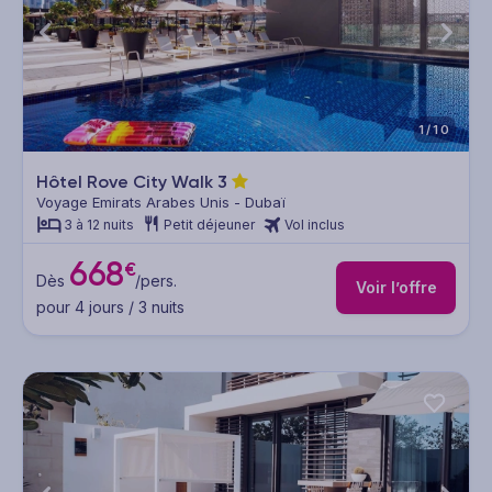
1/10
Hôtel Rove City Walk
3
Voyage Emirats Arabes Unis - Dubaï
3 à 12 nuits
Petit déjeuner
Vol inclus
668
€
Dès
/pers.
Voir l’offre
pour 4 jours / 3 nuits