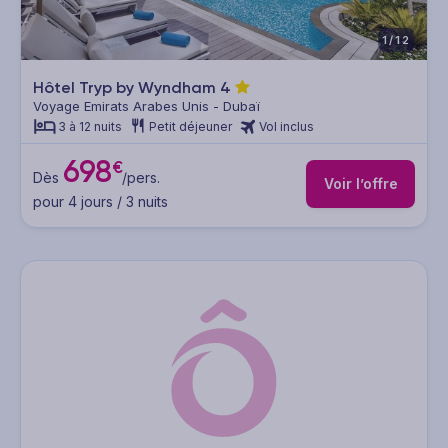
1/12
Hôtel Tryp by Wyndham
4
Voyage Emirats Arabes Unis - Dubaï
3 à 12 nuits
Petit déjeuner
Vol inclus
698
€
Dès
/pers.
Voir l’offre
pour 4 jours / 3 nuits