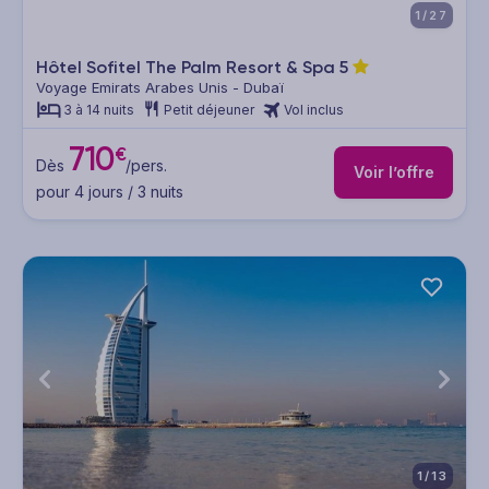
1/27
Hôtel Sofitel The Palm Resort & Spa
5
Voyage Emirats Arabes Unis - Dubaï
3 à 14 nuits
Petit déjeuner
Vol inclus
710
€
Dès
/pers.
Voir l’offre
pour 4 jours / 3 nuits
1/13