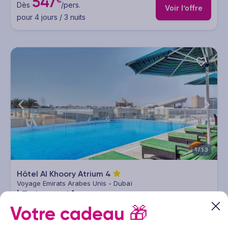
547
Dès
/pers.
Voir l’offre
pour 4 jours / 3 nuits
1/13
Hôtel Al Khoory Atrium
4
Voyage Emirats Arabes Unis - Dubaï
3 à 12 nuits
Vol inclus
Votre cadeau
🎁
557
€
Dès
/pers.
Voir l’offre