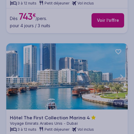
3 à 12 nuits
Petit déjeuner
Vol inclus
743
€
Dès
/pers.
Voir l’offre
pour 4 jours / 3 nuits
1/13
Hôtel The First Collection Marina
4
Voyage Emirats Arabes Unis - Dubaï
3 à 12 nuits
Petit déjeuner
Vol inclus