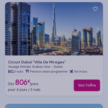
1/4
Circuit Dubaï "Ville De Mirages"
Voyage Emirats Arabes Unis - Dubaï
3 nuits
Pension selon programme
Vol inclus
806
€
Dès
/pers.
Voir l’offre
pour 4 jours / 3 nuits