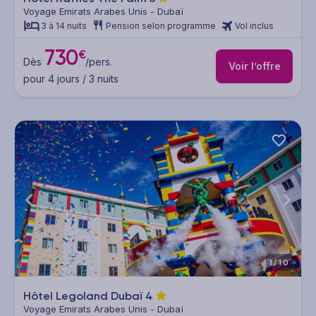
Voyage Emirats Arabes Unis - Dubaï
3 à 14 nuits
Pension selon programme
Vol inclus
730
€
Dès
/pers.
Voir l’offre
pour 4 jours / 3 nuits
1/10
Hôtel Legoland Dubaï
4
Voyage Emirats Arabes Unis - Dubaï