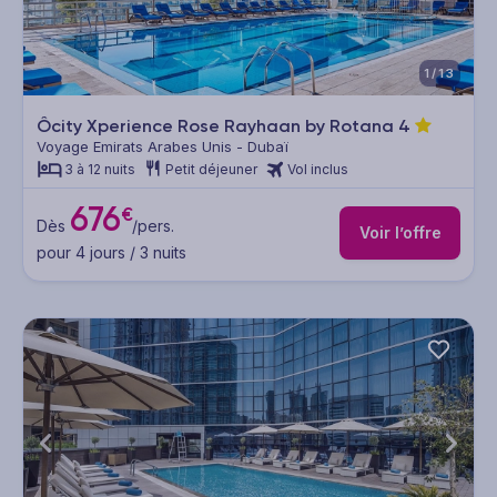
1/13
Ôcity Xperience Rose Rayhaan by Rotana
4
Voyage Emirats Arabes Unis - Dubaï
3 à 12 nuits
Petit déjeuner
Vol inclus
676
€
Dès
/pers.
Voir l’offre
pour 4 jours / 3 nuits