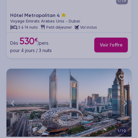
1/19
Hôtel Metropolitan
4
Voyage Emirats Arabes Unis - Dubaï
3 à 14 nuits
Petit déjeuner
Vol inclus
530
€
Dès
/pers.
Voir l’offre
pour 4 jours / 3 nuits
1/10