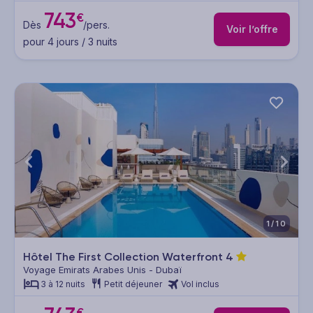
743
€
Dès
/pers.
Voir l’offre
pour 4 jours / 3 nuits
1/10
Hôtel The First Collection Waterfront
4
Voyage Emirats Arabes Unis - Dubaï
3 à 12 nuits
Petit déjeuner
Vol inclus
€