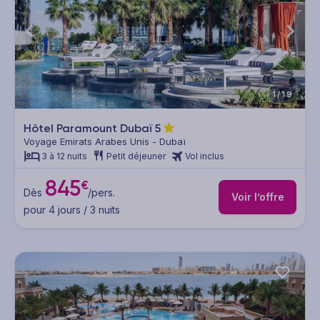
1/19
Hôtel Paramount Dubaï
5
Voyage Emirats Arabes Unis - Dubaï
3 à 12 nuits
Petit déjeuner
Vol inclus
845
€
Dès
/pers.
Voir l’offre
pour 4 jours / 3 nuits