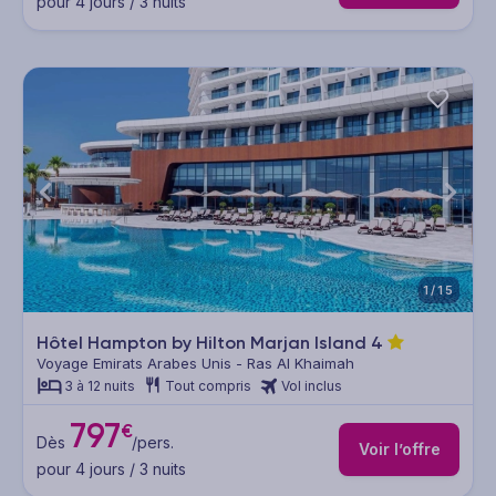
pour 4 jours / 3 nuits
1/15
Hôtel Hampton by Hilton Marjan Island
4
Voyage Emirats Arabes Unis - Ras Al Khaimah
3 à 12 nuits
Tout compris
Vol inclus
797
€
Dès
/pers.
Voir l’offre
pour 4 jours / 3 nuits