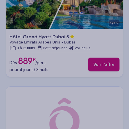
1/15
Hôtel Grand Hyatt Dubai
5
Voyage Emirats Arabes Unis - Dubaï
3 à 12 nuits
Petit déjeuner
Vol inclus
889
€
Dès
/pers.
Voir l’offre
pour 4 jours / 3 nuits