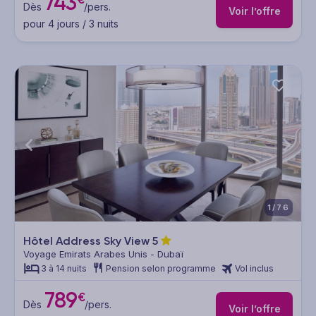
743
Dès
/pers.
Voir l’offre
pour 4 jours / 3 nuits
1/76
Hôtel Address Sky View
5
Voyage Emirats Arabes Unis - Dubaï
3 à 14 nuits
Pension selon programme
Vol inclus
789
€
Dès
/pers.
Voir l’offre