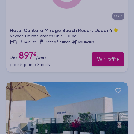
1/27
Hôtel Centara Mirage Beach Resort Dubaï
4
Voyage Emirats Arabes Unis - Dubaï
3 à 14 nuits
Petit déjeuner
Vol inclus
897
€
Dès
/pers.
Voir l’offre
pour 5 jours / 3 nuits