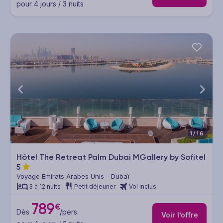
pour 4 jours / 3 nuits
1/16
Hôtel The Retreat Palm Dubai MGallery by Sofitel
5
Voyage Emirats Arabes Unis - Dubaï
3 à 12 nuits
Petit déjeuner
Vol inclus
789
€
Dès
/pers.
Voir l’offre