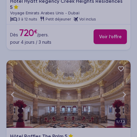
Hôtel Hyatt Regency Creek Heights Residences
5
Voyage Emirats Arabes Unis - Dubaï
3 à 12 nuits
Petit déjeuner
Vol inclus
720
€
Dès
/pers.
Voir l’offre
pour 4 jours / 3 nuits
1/73
Hôtel Raffles The Palm
5