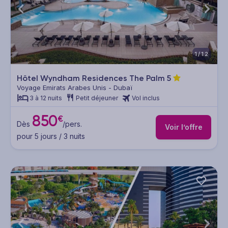
1/12
Hôtel Wyndham Residences The Palm
5
Voyage Emirats Arabes Unis - Dubaï
3 à 12 nuits
Petit déjeuner
Vol inclus
850
€
Dès
/pers.
Voir l’offre
pour 5 jours / 3 nuits