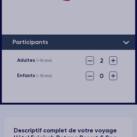
Participants
–
+
2
Adultes
(+18 ans)
–
+
0
Enfants
(-18 ans)
Descriptif complet de votre voyage