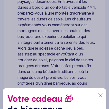
paysages désertiques. En traversant les
dunes à bord d'un confortable véhicule 4x4,
préparez-vous à une montée d'adrénaline à
travers les dunes de sable. Les chauffeurs
expérimentés vous emmèneront sur des
montagnes russes, avec des hauts et des
bas, pour une expérience palpitante qui
s'intègre parfaitement à la sérénité des lieux.
Alors que le soleil se cache peu à peu,
assistez au spectacle envoûtant d'un
coucher de soleil, peignant le ciel de teintes
orangées et roses. Votre safari prendra fin
dans un camp bédouin traditionnel, où la
magie du désert prend vie. Le soir, vous
profiterez d’un dîner barbecue, au cours
duquel vous pourrez savourer un éventail de
viandes grillées, de salades fraîches et de
Votre cadeau
🎁
desserts traditionnels sous le ciel étoilé du
désert. Vous pourrez participer à des activités