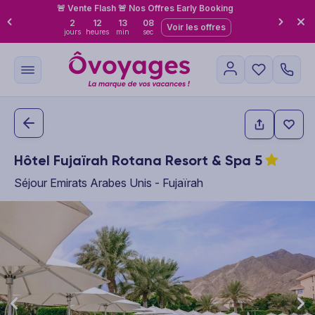
🚨 Vente Flash 🚨 Nos Offres Early Booking
2
12
13
07
Voir les offres
jours
heures
min
sec
Hôtel Fujaïrah Rotana Resort & Spa
5
Séjour Emirats Arabes Unis - Fujaïrah
This carousel shows one large product image at a time. Use the P